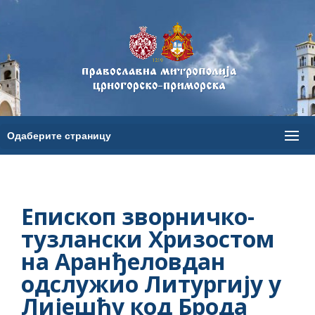
Епископ зворничко-
тузлански Хризостом
на Аранђеловдан
одслужио Литургију у
Лијешћу код Брода