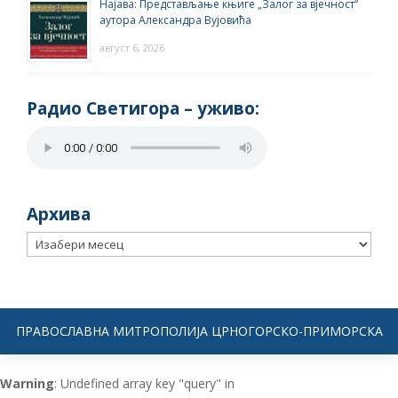
Најава: Представљање књиге „Залог за вјечност“
аутора Александра Вујовића
август 6, 2026
Радио Светигора – yживо:
Архива
Архива
ПРАВОСЛАВНА МИТРОПОЛИЈА ЦРНОГОРСКО-ПРИМОРСКА
Warning
: Undefined array key "query" in