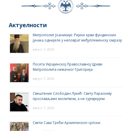
Актуелности
Митрополит Јоаникије: Ријеке крви фундинских
јунака однијеле у неповрат међуплеменску омразу
август 7, 2026
Посета Украјинској Православној Цркви
Митрополита немачког Григорија
август 7, 2026
Свештеник Слободан Лукић: Свету Параскеву
прослављамо молитвом, а не сујевјерјем
август 7, 2026
Свети Сава Трећи Архиепископ српски