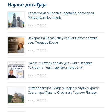
Најаве догађаја
Слава храма у Барама Радовића, богослужи
Митрополит Јоаникије
август 7, 2026
Вечерас на Белависти у Херцег Новом поетско
вече Теодоре Ковач
август 7, 2026
Најава: У Котору промоција књиге Владике
Григорија ,,Једни другима потребни”
август 7, 2026
Митрополит Јоаникије у недјељу служи у храму
Светог архиђакона Стефана у Горњем Липову
август 6, 2026