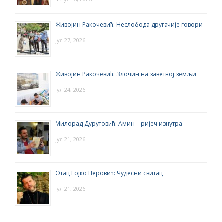
Живојин Ракочевић: Неслобода другачије говори
јул 27, 2026
Живојин Ракочевић: Злочин на заветној земљи
јул 24, 2026
Милорад Дурутовић: Амин – ријеч изнутра
јул 21, 2026
Отац Гојко Перовић: Чудесни свитац
јул 21, 2026