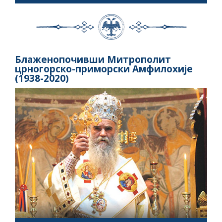
Блаженопочивши Митрополит
црногорско-приморски Амфилохије
(1938-2020)