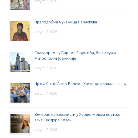
август 7, 2026
Преподобна мученица Параскева
август 7, 2026
Слава храма у Барама Радовића, богослужи
Митрополит Јоаникије
август 7, 2026
Црква Свете Ане у Великој Хочи прославила славу
август 7, 2026
Вечерас на Белависти у Херцег Новом поетско
вече Теодоре Ковач
август 7, 2026