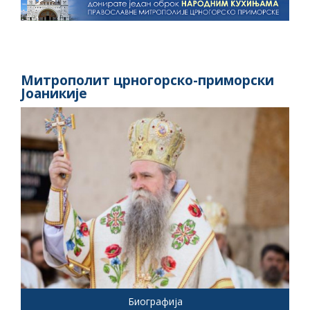
Митрополит црногорско-приморски
Јоаникије
Биографија