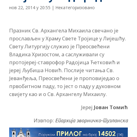
нов 22, 2014 у 20:55
| Некатегоризовано
Празник Св. Aрхангела Михаила свечано је
прослављен у Храму Свете Тројице у Лијешћу.
Свету Литургију служио је Преосвећени
Владика Хризостом, а саслуживали су
протојереј-ставрофор Радојица Ћетковић и
јереј Љубиша Новић. Послије читања Св.
Јеванђеља, Преосвећени је проповиједао о
првобитном паду, то јест о паду у духовном
свијету као и о Св. Архангелу Михаилу.
Јереј
Јован Томић
Извпор:
Епархија зворничко-тузланска