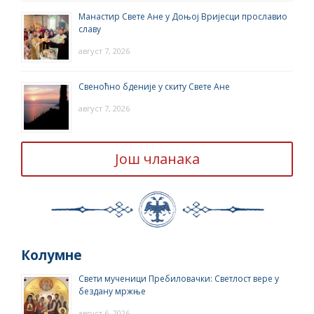
Манастир Свете Ане у Доњој Вријесци прославио
славу
август 7, 2026
Свеноћно бденије у скиту Свете Ане
август 7, 2026
Још чланака
Колумне
Свети мученици Пребиловачки: Светлост вере у
бездану мржње
август 6, 2026