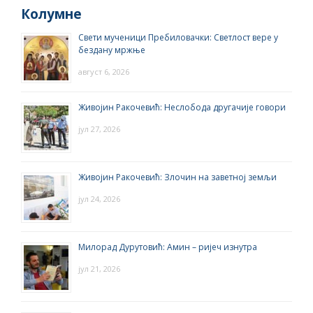
Колумне
Свети мученици Пребиловачки: Светлост вере у
бездану мржње
август 6, 2026
Живојин Ракочевић: Неслобода другачије говори
јул 27, 2026
Живојин Ракочевић: Злочин на заветној земљи
јул 24, 2026
Милорад Дурутовић: Амин – ријеч изнутра
јул 21, 2026