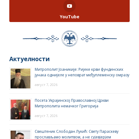
YouTube
Актуелности
Митрополит Јоаникије: Ријеке крви фундинских
јунака однијеле у неповрат међуплеменску омразу
август 7, 2026
Посета Украјинској Православној Цркви
Митрополита немачког Григорија
август 7, 2026
Свештеник Слободан Лукић: Свету Параскеву
прослављамо молитвом, а не сујевјерјем