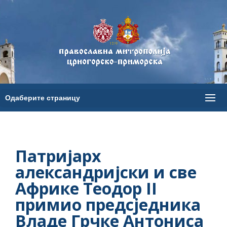
Патријарх
александријски и све
Африке Теодор II
примио предсjедника
Владе Грчке Антониса