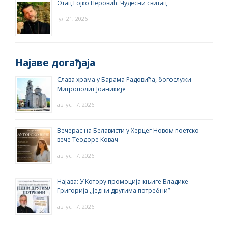
Отац Гојко Перовић: Чудесни свитац
јул 21, 2026
Најаве догађаја
Слава храма у Барама Радовића, богослужи
Митрополит Јоаникије
август 7, 2026
Вечерас на Белависти у Херцег Новом поетско
вече Теодоре Ковач
август 7, 2026
Најава: У Котору промоција књиге Владике
Григорија ,,Једни другима потребни”
август 7, 2026