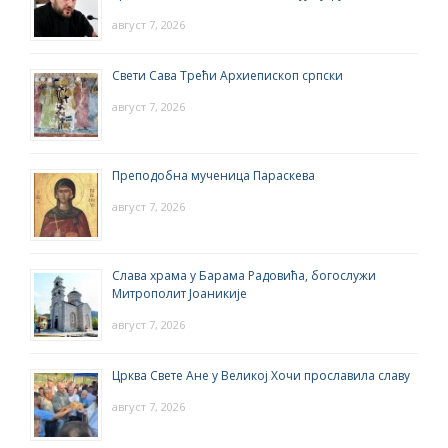
август 7, 2026
Свети Сава Трећи Архиепископ српски
август 7, 2026
Преподобна мученица Параскева
август 7, 2026
Слава храма у Барама Радовића, богослужи
Митрополит Јоаникије
август 7, 2026
Црква Свете Ане у Великој Хочи прославила славу
август 7, 2026