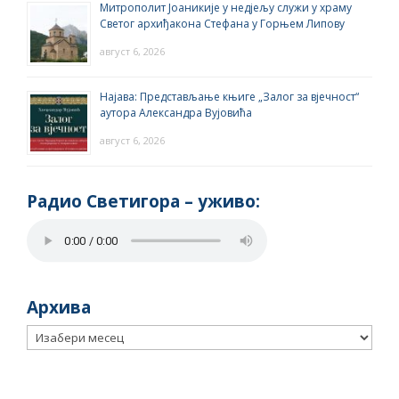
Митрополит Јоаникије у недјељу служи у храму
Светог архиђакона Стефана у Горњем Липову
август 6, 2026
Најава: Представљање књиге „Залог за вјечност“
аутора Александра Вујовића
август 6, 2026
Радио Светигора – yживо:
Архива
Архива