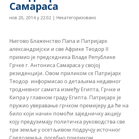
Самараса
нов 20, 2014 у 22:02
| Некатегоризовано
Његово Блаженство Папа и Патријарх
александријски и све Африке Теодор II
примио је председника Владе Републике
Грчке г. Антониса Самараса у својој
резиденцији. Овом приликом се Патријарх
Теодор информисао о детаљима недавног
тродневног самита између Египта, Грчке и
Кипра у главном граду Египта. Патријарх је
пружио уверавање грчком премијеру да ће на
било који начин помоћи заједничку акцију
коју предузимају политичка руководства све
три земље у осетљивом подручју источног
Средоземља, посебно приликом