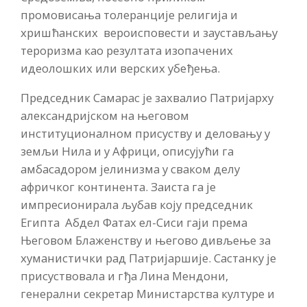
промовисања толеранције религија и
хришћанских вероисповести и заустављању
тероризма као резултата изопачених
идеолошких или верских убеђења.
Председник Самарас је захвалио Патријарху
александријском на његовом
институционалном присуству и деловању у
земљи Нила и у Африци, описујући га
амбасадором јелинизма у сваком делу
афричког континента. Заиста га је
импресионирала љубав коју председник
Египта Абдел Фатах ел-Сиси гаји према
Његовом Блаженству и његово дивљење за
хуманистички рад Патријаршије. Састанку је
присуствовала и гђа Лина Мендони,
генерални секретар Министарства културе и