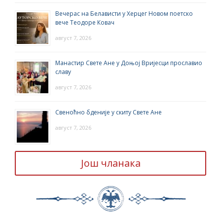
Вечерас на Белависти у Херцег Новом поетско
вече Теодоре Ковач
август 7, 2026
Манастир Свете Ане у Доњој Вријесци прославио
славу
август 7, 2026
Свеноћно бденије у скиту Свете Ане
август 7, 2026
Још чланака