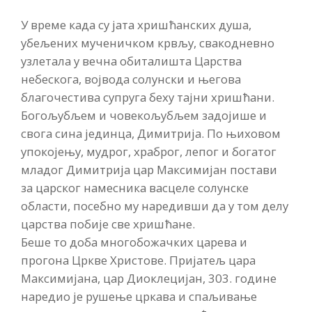
У време када су јата хришћанских душа,
убељених мученичком крвљу, свакодневно
узлетала у вечна обиталишта Царства
небескога, војвода солунски и његова
благочестива супруга беху тајни хришћани.
Богољубљем и човекољубљем задојише и
свога сина јединца, Димитрија. По њиховом
упокојењу, мудрог, храброг, лепог и богатог
младог Димитрија цар Максимијан постави
за царског намесника васцеле солунске
области, посебно му наредивши да у том делу
царства побије све хришћане.
Беше то доба многобожачких царева и
прогона Цркве Христове. Пријатељ цара
Максимијана, цар Диоклецијан, 303. године
наредио је рушење цркава и спаљивање