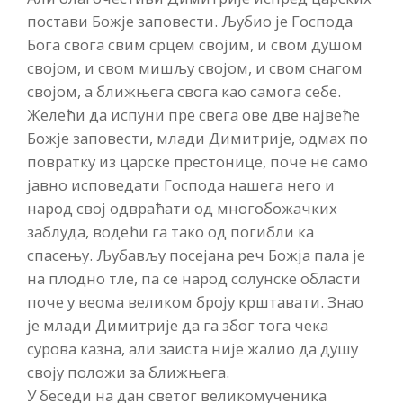
постави Божје заповести. Љубио је Господа
Бога свога свим срцем својим, и свом душом
својом, и свом мишљу својом, и свом снагом
својом, а ближњега свога као самога себе.
Желећи да испуни пре свега ове две највеће
Божје заповести, млади Димитрије, одмах по
повратку из царске престонице, поче не само
јавно исповедати Господа нашега него и
народ свој одвраћати од многобожачких
заблуда, водећи га тако од погибли ка
спасењу. Љубављу посејана реч Божја пала је
на плодно тле, па се народ солунске области
поче у веома великом броју крштавати. Знао
је млади Димитрије да га због тога чека
сурова казна, али заиста није жалио да душу
своју положи за ближњега.
У беседи на дан светог великомученика