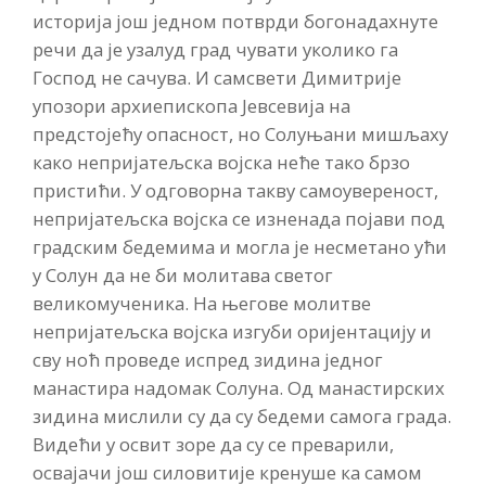
историја још једном потврди богонадахнуте
речи да је узалуд град чувати уколико га
Господ не сачува. И самсвети Димитрије
упозори архиепископа Јевсевија на
предстојећу опасност, но Солуњани мишљаху
како непријатељска војска неће тако брзо
пристићи. У одговорна такву самоувереност,
непријатељска војска се изненада појави под
градским бедемима и могла је несметано ући
у Солун да не би молитава светог
великомученика. На његове молитве
непријатељска војска изгуби оријентацију и
сву ноћ проведе испред зидина једног
манастира надомак Солуна. Од манастирских
зидина мислили су да су бедеми самога града.
Видећи у освит зоре да су се преварили,
освајачи још силовитије кренуше ка самом