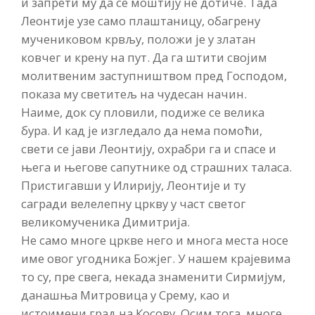
и запрети му да се моштију не дотиче. Тада
Леонтије узе само плаштаницу, обагрену
мучениковом крвљу, положи је у златан
ковчег и крену на пут. Да га штити својим
молитвеним заступништвом пред Господом,
показа му светитељ на чудесан начин.
Наиме, док су пловили, подиже се велика
бура. И кад је изгледало да нема помоћи,
свети се јави Леонтију, охрабри га и спасе и
њега и његове сапутнике од страшних таласа.
Пристигавши у Илирију, Леонтије и ту
сагради велелепну цркву у част светог
великомученика Димитрија.
Не само многе цркве него и многа места носе
име овог угодника Божјег. У нашем крајевима
то су, пре свега, некада знаменити Сирмијум,
данашња Митровица у Срему, као и
истоимени град на Косову. Осим тога, многе