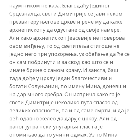
наум ником не каза. Благодаћу Јединог
Срцезналца, свети Димитрије се јави неком
презвитеру његове цркве и рече му да каже
архиепископу да одустане од своје намере.
Али како архиепископ Јевсевије не поверова
овом виђењу, то од светитеља стигоше не
једно него три упозорења, уз обећање да ће се
он сам побринути и за свод као што се и
иначе брине о самом храму. И заиста, баш
тада дође у цркву један благочестиви и
богати Солуњанин, по имену Мина, доневши
на дар много сребра. Он исприча како га је
свети Димитрије неколико пута спасао од
великих опасности, па и од саме смрти, и да је
већ одавно желео да дарује цркву. Али од
раног јутра неки унутарњи глас га је
опомињао да то учини одмах. Уз то Мина