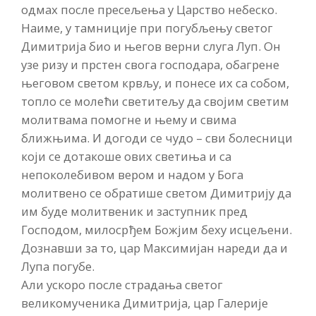
одмах после пресељења у Царство небеско.
Наиме, у тамниције при погубљењу светог
Димитрија био и његов верни слуга Луп. Он
узе ризу и прстен свога господара, обагрене
његовом светом крвљу, и понесе их са собом,
топло се молећи светитељу да својим светим
молитвама помогне и њему и свима
ближњима. И догоди се чудо – сви болесници
који се дотакоше ових светиња и са
непоколебивом вером и надом у Бога
молитвено се обратише светом Димитрију да
им буде молитвеник и заступник пред
Господом, милосрђем Божјим беху исцељени.
Дознавши за то, цар Максимијан нареди да и
Лупа погубе.
Али ускоро после страдања светог
великомученика Димитрија, цар Галерије