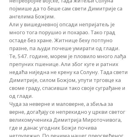
непребројне војске, тада житељи Солуна
појмише да то беше сам свети Димитрије са
ангелима Божјим.
Али у вишедневној опсади непријатељ је
много тога порушио и похарао. Тако град
остаде без хране. Житнице беху потпуно
празне, па људи почеше умирати од глади.
Те, 547. године, морем је пловило много лађа
препуних пшенице. Али због куге и ратних
недаћа ниједна не крену ка Солуну. Тада свети
Димитрије, силом Божјом, упути трговце ка
своме граду, спасивши тако своје суграђане и
од глади.
Чуда за неверне и маловерне, а збиља за
верне, догађају се непрекидно у цркви светог
великомученика Димитрија Мироточивога,
где и данас угодник Божји почива
нетрулежно. По речима нашег преосвећеног