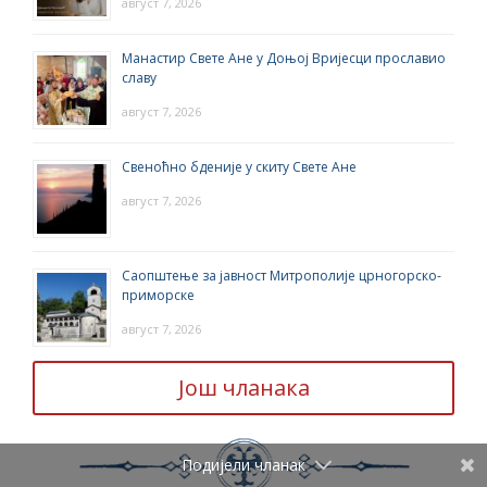
август 7, 2026
Манастир Свете Ане у Доњој Вријесци прославио
славу
август 7, 2026
Свеноћно бденије у скиту Свете Ане
август 7, 2026
Саопштење за јавност Митрополије црногорско-
приморске
август 7, 2026
Још чланака
Подијели чланак