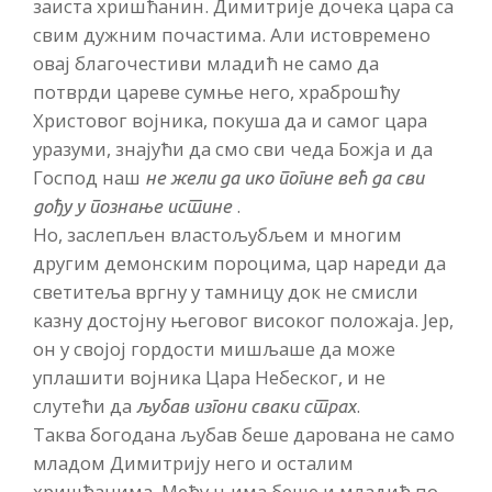
заиста хришћанин. Димитрије дочека цара са
свим дужним почастима. Али истовремено
овај благочестиви младић не само да
потврди цареве сумње него, храброшћу
Христовог војника, покуша да и самог цара
уразуми, знајући да смо сви чеда Божја и да
Господ наш
не жели да ико погине већ да сви
.
дођу у познање истине
Но, заслепљен властољубљем и многим
другим демонским пороцима, цар нареди да
светитеља вргну у тамницу док не смисли
казну достојну његовог високог положаја. Јер,
он у својој гордости мишљаше да може
уплашити војника Цара Небеског, и не
слутећи да
.
љубав изгони сваки страх
Таква богодана љубав беше дарована не само
младом Димитрију него и осталим
хришћанима. Међу њима беше и младић по