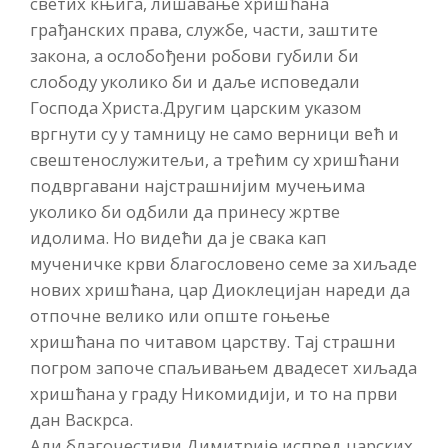
светих књига, лишавање хришћана
грађанских права, службе, части, заштите
закона, а ослобођени робови губили би
слободу уколико би и даље исповедали
Господа Христа.Другим царским указом
вргнути су у тамницу не само верници већ и
свештенослужитељи, а трећим су хришћани
подвргавани најстрашнијим мучењима
уколико би одбили да принесу жртве
идолима. Но видећи да је свака кап
мученичке крви благословено семе за хиљаде
нових хришћана, цар Диоклецијан нареди да
отпочне велико или опште гоњење
хришћана по читавом царству. Тај страшни
погром започе спаљивањем двадесет хиљада
хришћана у граду Никомидији, и то на први
дан Васкрса.
Али благочестиви Димитрије испред царских