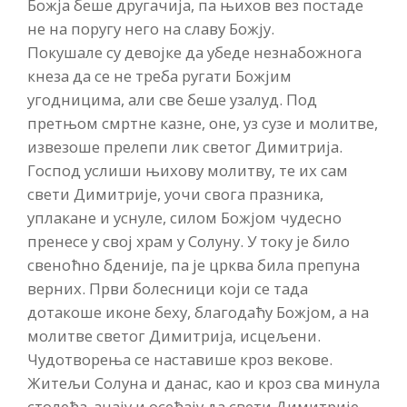
Божја беше другачија, па њихов вез постаде
не на поругу него на славу Божју.
Покушале су девојке да убеде незнабожнога
кнеза да се не треба ругати Божјим
угодницима, али све беше узалуд. Под
претњом смртне казне, оне, уз сузе и молитве,
извезоше прелепи лик светог Димитрија.
Господ услиши њихову молитву, те их сам
свети Димитрије, уочи свога празника,
уплакане и уснуле, силом Божјом чудесно
пренесе у свој храм у Солуну. У току је било
свеноћно бденије, па је црква била препуна
верних. Први болесници који се тада
дотакоше иконе беху, благодаћу Божјом, а на
молитве светог Димитрија, исцељени.
Чудотворења се наставише кроз векове.
Житељи Солуна и данас, као и кроз сва минула
столећа, знају и осећају да свети Димитрије