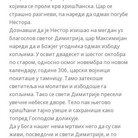
којима се проли крв хришћанска. Цар се
страшно разгневи, па нареди да одмах погубе
Нестора.
Дознавши да је Нестор изишао на мегдан уз
благослов светог Димитрија, цар Максимијан
нареди да и Божјег угодника одмах избоду
копљима. У освит двадесет и шестог октобра
по старом, односно осмог новембра по новом
календару, године 306, царски војници
похиташе у тамницу. Тамо затекоше
светитеља на молитви и избодоше га
копљима. Тако се свети Димитрије пресели
увечне небеске дворе. Тело пак његово
хришћани тајно узеше и сахранише како
топред Господом доликује.
Да у Бога нашег нема мртвих него да су сви
живи, посведочи и свети Димитрије, и то