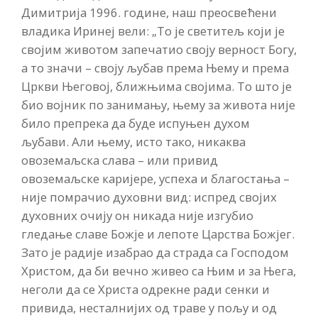
Димитрија 1996. године, наш преосвећени
владика Иринеј вели: „То је светитељ који је
својим животом запечатио своју верност Богу,
а то значи – своју љубав према Њему и према
Цркви Његовој, ближњима својима. То што је
био војник по занимању, њему за живота није
било препрека да буде испуњен духом
љубави. Али њему, исто тако, никаква
овоземаљска слава – или привид
овоземаљске каријере, успеха и благостања –
није помрачио духовни вид: испред својих
духовних очију он никада није изгубио
гледање славе Божје и лепоте Царства Божјег.
Зато је радије изабрао да страда са Господом
Христом, да би вечно живео са Њим и за Њега,
неголи да се Христа одрекне ради сенки и
привида, несталнијих од траве у пољу и од