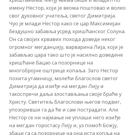
имену Нестор, који је веома поштовао и волео
свог духовног учитеља, светог Димитрија.
Чуо је млади Нестор како се цар Максимијан
бездушно забавља усред хришћанског Солуна.
Он са својих крвавих похода доведе неког
огромног мегданџију, варварина Лија, који је
забављао цара тако што је насилно доведене
хришћане бацао са позорнице на
многобројне оштрице копаља. Зато Нестор
похита утамницу, молећи благослов светог
Димитрија да изиђе на мегдан Лију и
такоспречи даља злостављања своје браће у
Христу. Светитељ благослови његов подвиг,
упозоривши га да ће и сам пострадати. Али
Нестор се ни најмање не уплаши него изиђе
на мегдан горостасу Лију и, уз помоћ Божју,
збаци га са позорнице на она иста копља на