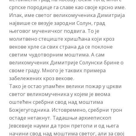
српске породице га славе као своје крсно име.
Ипак, име светог великомученика Димитрија
највише се везује зародни Солун, град
његовог мученичког подвига. То је
молитвено стециште хришћана који кроз
векове хрле са свих страна да се поклоне
светим чудотворним моштима. А сам
великомученик Димитрије Солунски брине о
своме граду. Много је таквих примера
забележених кроз векове.
Тако је остао упамћен велики пожар у цркви
светог великомученика у којем је веома
оштећен сребрни свод над моштима
Божјегугодника. Истовремено, сребрни трон
остаде нетакнут. Тадашњи архиепископ
Јевсевије науми да трон претопи и од њега
начини свод над моштима светог, али за свој