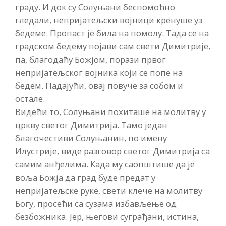
граду. И док су Солуњани беспомоћно
гледали, непријатељски војници кренуше уз
бедеме. Пропаст је била на помолу. Тада се на
градском бедему појави сам свети Димитрије,
па, благодаћу Божјом, порази првог
непријатељског војника који се попе на
бедем. Падајући, овај повуче за собом и
остале.
Видећи то, Солуњани похиташе на молитву у
цркву светог Димитрија. Тамо један
благочестиви Солуњанин, по имену
Илустрије, виде разговор светог Димитрија са
самим анђелима. Када му саопштише да је
воља Божја да град буде предат у
непријатељске руке, свети клече на молитву
Богу, просећи са сузама избављење од
безбожника. Јер, његови суграђани, истина,