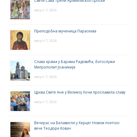
Свети Сава Трећи Архиепископ српски
август 7, 2026
Преподобна мученица Параскева
август 7, 2026
Слава храма у Барама Радовића, богослужи
Митрополит Јоаникије
август 7, 2026
Црква Свете Ане у Великој Хочи прославила славу
август 7, 2026
Вечерас на Белависти у Херцег Новом поетско
вече Теодоре Ковач