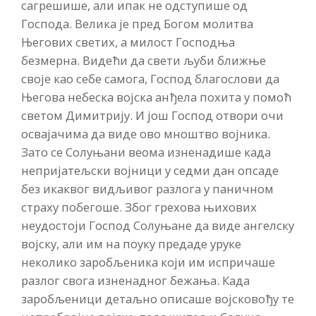
сагрешише, али ипак не одступише од
Господа. Велика је пред Богом молитва
Његових светих, а милост Господња
безмерна. Видећи да свети љуби ближње
своје као себе самога, Господ благослови да
Његова небеска војска анђела похита у помоћ
светом Димитрију. И још Господ отвори очи
освајачима да виде ово мноштво војника.
Зато се Солуњани веома изненадише када
непријатељски војници у седми дан опсаде
без икаквог видљивог разлога у паничном
страху побегоше. Због грехова њихових
неудостоји Господ Солуњане да виде ангелску
војску, али им на поуку предаде уруке
неколико заробљеника који им испричаше
разлог свога изненадног бежања. Када
заробљеници детаљно описаше војсковођу те