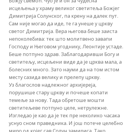
Божју свемоћ. Чуо је и он за чудесна
исцељења у храму великог светитеља Божјег
Димитрија Солунског, па крену на далек пут.
Сам није могао да иде, те га унеше у цркву
светог Димитрија. Вера његова беше заиста
непоколебива: тек што молитвено завапи
Господу и Његовом угоднику, Леонтије устаде.
Беше потпуно здрав. Заблагодаривши Богу и
светитељу, исцељени виде да је црква мала, а
болесних много. Зато науми да на том истом
месту сазида велику и прелепу цркву.
Уз благослов надлежног архијереја,
порушише стару цркву и почеше копати
темеље за нову. Тада обретоше мошти
светитељеве потпуно целе, нетрулежне.
Изгледао је као да је тек пре неколико часака
уснуо сном праведника. И још потече целебно
миро од којег сав Солун замириса. Тако