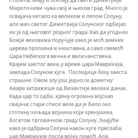
Мироточиви чува свој и њихов град. Много је
освајача хитало ка великом и лепом Солуну,
али мач светог Димитрија Солунског одбијао
их је од његовог родног града. Као да угодник
Божји вековима поручује како је моћ земних
царева пролазна и ништавна, а само свемоћ
Цара Небескога вечна и величанствена.
Крајем шестог века, у време цара Маврикија,
завлада Солуном куга. Последице беху заиста
страшне. Овом злу још једно се дометну:
Авари затражише од Византије велики данак.
Када цар то одби, крену огромна војскао
свајача; стари списи веле да је било око
стотину хиљада војника који кренушека
богатом трговачком граду Солуну. Знајући
како је одбрана Солуна након куге преслаба,
цар Маврикије посла војну помоћ. Али