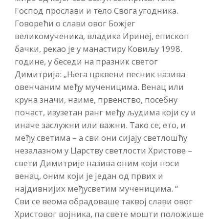
Господ прослави и тело Свога угодника.
Говорећи о слави овог Божјег
великомученика, владика Иринеј, епископ
бачки, рекао је у манастиру Ковиљу 1998.
године, у беседи на празник светог
Димитрија: „Њега црквени песник назива
овенчаним међу мученицима. Венац или
круна значи, наиме, првенство, посебну
почаст, изузетан ранг међу људима који су и
иначе заслужни или важни. Тако се, ето, и
међу светима – а сви они сијају светлошћу
незалазном у Царству светлости Христове –
свети Димитрије назива оним који носи
венац, оним који је један од првих и
најдивнијих међусветим мученицима. “
Сви се веома обрадоваше таквој слави овог
Христовог војника, па свете мошти положише