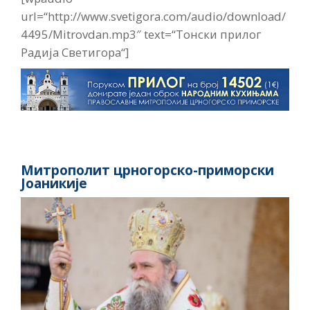
url=“http://www.svetigora.com/audio/download/
4495/Mitrovdan.mp3″ text=“Тонски прилог
Радија Светигора“]
Митрополит црногорско-приморски
Јоаникије