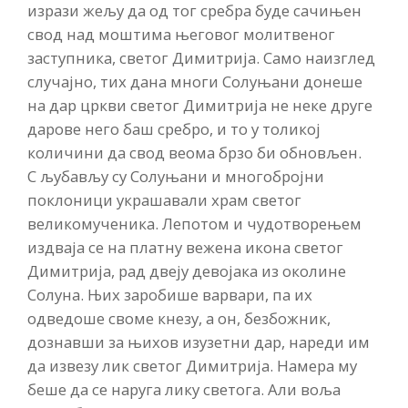
изрази жељу да од тог сребра буде сачињен
свод над моштима његовог молитвеног
заступника, светог Димитрија. Само наизглед
случајно, тих дана многи Солуњани донеше
на дар цркви светог Димитрија не неке друге
дарове него баш сребро, и то у толикој
количини да свод веома брзо би обновљен.
С љубављу су Солуњани и многобројни
поклоници украшавали храм светог
великомученика. Лепотом и чудотворењем
издваја се на платну вежена икона светог
Димитрија, рад двеју девојака из околине
Солуна. Њих заробише варвари, па их
одведоше своме кнезу, а он, безбожник,
дознавши за њихов изузетни дар, нареди им
да извезу лик светог Димитрија. Намера му
беше да се наруга лику светога. Али воља