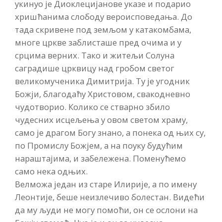
укинуо је Диоклецијанове указе и подарио
хришћанима слободу вероисповедања. До
тада скривене под земљом у катакомбама,
многе цркве заблисташе пред очима и у
срцима верних. Тако и житељи Солуна
саградише црквицу над гробом светог
великомученика Димитрија. Ту је угодник
Божји, благодаћу Христовом, свакодневно
чудотворио. Колико се стварно збило
чудесних исцељења у овом светом храму,
само је драгом Богу знано, а понека од њих су,
по Промислу Божјем, а на поуку будућим
нараштајима, и забележена. Поменућемо
само нека одњих.
Велможа један из старе Илирије, а по имену
Леонтије, беше неизлечиво болестан. Видећи
да му људи не могу помоћи, он се ослони на