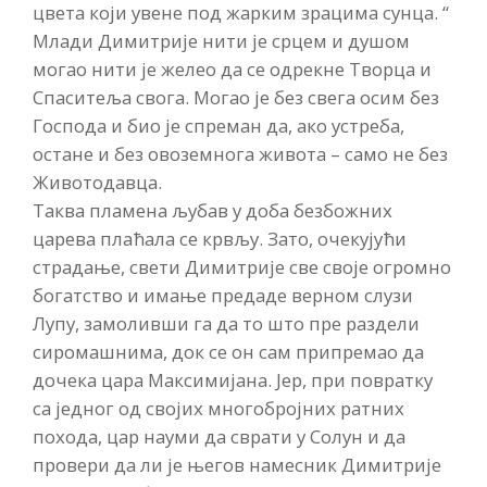
цвета који увене под жарким зрацима сунца. “
Млади Димитрије нити је срцем и душом
могао нити је желео да се одрекне Творца и
Спаситеља свога. Могао је без свега осим без
Господа и био је спреман да, ако устреба,
остане и без овоземнога живота – само не без
Животодавца.
Таква пламена љубав у доба безбожних
царева плаћала се крвљу. Зато, очекујући
страдање, свети Димитрије све своје огромно
богатство и имање предаде верном слузи
Лупу, замоливши га да то што пре раздели
сиромашнима, док се он сам припремао да
дочека цара Максимијана. Јер, при повратку
са једног од својих многобројних ратних
похода, цар науми да сврати у Солун и да
провери да ли је његов намесник Димитрије