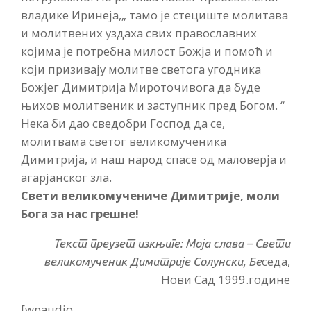
владике Иринеја,„ тамо је стециште молитава
и молитвених уздаха свих православних
којима је потребна милост Божја и помоћ и
који призивају молитве светога угодника
Божјег Димитрија Мироточивога да буде
њихов молитвеник и заступник пред Богом. “
Нека би дао сведобри Господ да се,
молитвама светог великомученика
Димитрија, и наш народ спасе од маловерја и
агарјанског зла.
Свети великомучениче Димитрије, моли
Бога за нас грешне!
Текст преузет изкњиге:
Моја слава –
Свети
седа,
великомученик Димитрије Солунски, Бе
Нови Сад 1999.године
[wpaudio