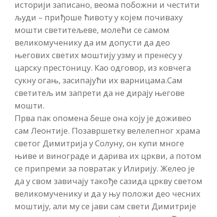
историји записано, веома побожни и честити
људи – приђоше ћивоту у којем почиваху
мошти светитељеве, молећи се самом
великомученику да им допусти да део
његових светих моштију узму и пренесу у
царску престоницу. Као одговор, из ковчега
сукну огањ, засипајући их варницама.Сам
светитељ им запрети да не дирају његове
мошти.
Прва пак опомена беше она коју је доживео
сам Леонтије. Позавршетку велелепног храма
светог Димитрија у Солуну, он купи многе
њиве и винограде и дарива их цркви, а потом
се припреми за повратак у Илирију. Желео је
да у свом завичају такође сазида цркву светом
великомученику и да у њу положи део чесних
моштију, али му се јави сам свети Димитрије