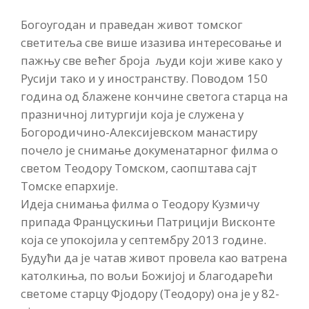
Богоугодан и праведан живот томског
светитеља све више изазива интересовање и
пажњу све већег броја људи који живе како у
Русији тако и у иностранству. Поводом 150
година од блажене кончине светога старца на
празничној литургији која је служена у
Богородичино-Алексијевском манастиру
почело је снимање докуменатарног филма о
светом Теодору Томском, саопштава сајт
Томске епархије.
Идеја снимања филма о Теодору Кузмичу
припада Францускињи Патрицији Висконте
која се упокојила у септембру 2013 године.
Будући да је чатав живот провела као ватрена
католкиња, по вољи Божијој и благодарећи
светоме старцу Фјодору (Теодору) она је у 82-