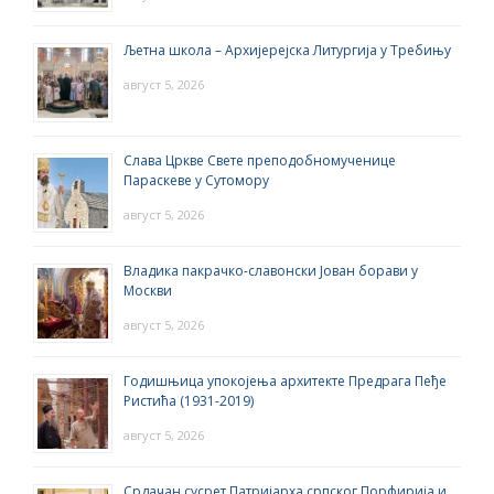
Љетна школа – Архијерејска Литургија у Требињу
август 5, 2026
Слава Цркве Свете преподобномученице
Параскеве у Сутомору
август 5, 2026
Владика пакрачко-славонски Јован борави у
Москви
август 5, 2026
Годишњица упокојења архитекте Предрага Пеђе
Ристића (1931-2019)
август 5, 2026
Срдачан сусрет Патријарха српског Порфирија и