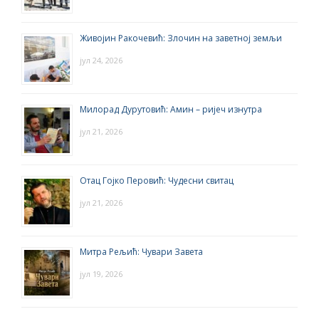
Живојин Ракочевић: Злочин на заветној земљи
јул 24, 2026
Милорад Дурутовић: Амин – ријеч изнутра
јул 21, 2026
Отац Гојко Перовић: Чудесни свитац
јул 21, 2026
Митра Рељић: Чувари Завета
јул 19, 2026