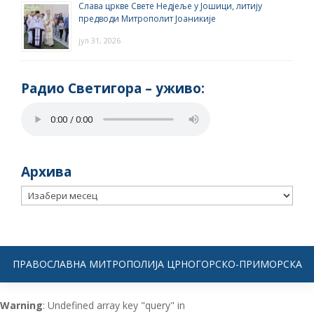
Слава цркве Свете Недјеље у Јошици, литију
предводи Митрополит Јоаникије
јул 31, 2026
Радио Светигора – yживо:
Архива
Архива
ПРАВОСЛАВНА МИТРОПОЛИЈА ЦРНОГОРСКО-ПРИМОРСКА
Warning
: Undefined array key "query" in