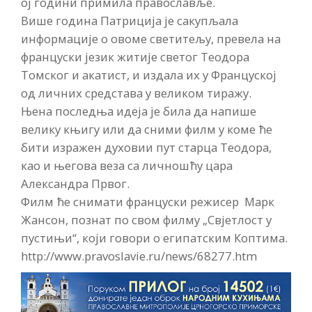
ој години примила православље.
Више година Патриција је сакупљала
информације о овоме светитељу, превела на
француски језик житије светог Теодора
Томског и акатист, и издала их у Француској
од личних средстава у великом тиражу.
Њена последња идеја је била да напише
велику књигу или да сними филм у коме ће
бити изражен духовии пут старца Теодора,
као и његова веза са личношћу цара
Александра Првог.
Филм ће снимати француски режисер Марк
Жансон, познат по свом филму „Свјетлост у
пустињи“, који говори о египатским Коптима.
http://www.pravoslavie.ru/news/68277.htm