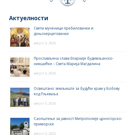
Актуелности
Свети мученици пребиловачки и
доњохерцеговачки
август 5, 2026
Прослављена слава Епархије будимљанско-
никшићке – Света Марија Магдалина
август 5, 2026
Освештано земљиште за будући храм у Бобову
код Пљеваља
август 5, 2026
Саопштење за јавност Митрополије црногорско-
приморске
август 5, 2026