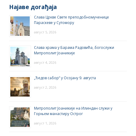
Најаве догађаја
Слава Цркве Свете преподобномученице
Параскеве у Сутомору
август 5, 2026
Слава храма у Барама Радовића, богослужи
Митрополит Јоаникије
август 4, 2026
„Ђедов сабор“ у Осојану 9. августа
август 2, 2026
Митрополит Јоаникије на Илиндан служи у
Горњем манастиру Острог
август 1, 2026