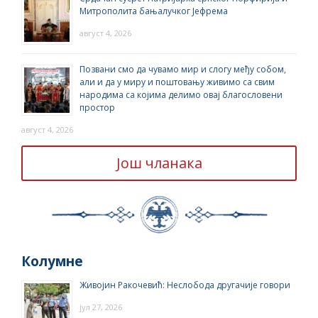
Митрополита бањалучког Јефрема
август 4, 2026
Позвани смо да чувамо мир и слогу међу собом,
али и да у миру и поштовању живимо са свим
народима са којима делимо овај благословени
простор
август 4, 2026
Још чланака
Колумне
Живојин Ракочевић: Неслобода другачије говори
јул 27, 2026