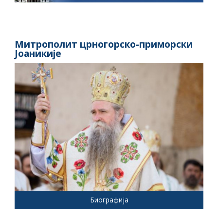
Митрополит црногорско-приморски
Јоаникије
Биографија