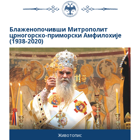
Блаженопочивши Митрополит
црногорско-приморски Амфилохије
(1938-2020)
Животопис