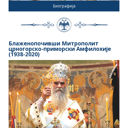
Биографија
Блаженопочивши Митрополит
црногорско-приморски Амфилохије
(1938-2020)