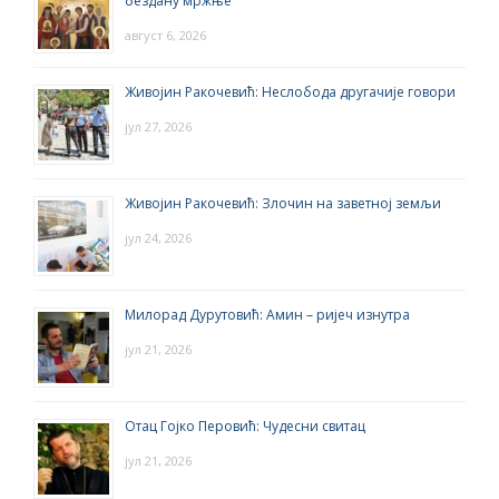
бездану мржње
август 6, 2026
Живојин Ракочевић: Неслобода другачије говори
јул 27, 2026
Живојин Ракочевић: Злочин на заветној земљи
јул 24, 2026
Милорад Дурутовић: Амин – ријеч изнутра
јул 21, 2026
Отац Гојко Перовић: Чудесни свитац
јул 21, 2026