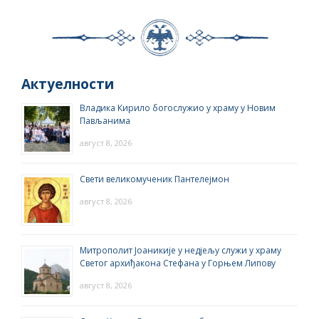
Актуелности
Владика Кирило богослужио у храму у Новим
Пављанима
август 8, 2026
Свети великомученик Пантелејмон
август 8, 2026
Митрополит Јоаникије у недјељу служи у храму
Светог архиђакона Стефана у Горњем Липову
август 8, 2026