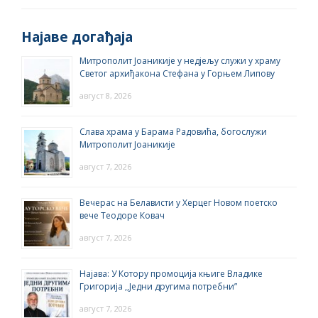
Најаве догађаја
Митрополит Јоаникије у недјељу служи у храму
Светог архиђакона Стефана у Горњем Липову
август 8, 2026
Слава храма у Барама Радовића, богослужи
Митрополит Јоаникије
август 7, 2026
Вечерас на Белависти у Херцег Новом поетско
вече Теодоре Ковач
август 7, 2026
Најава: У Котору промоција књиге Владике
Григорија ,,Једни другима потребни”
август 7, 2026