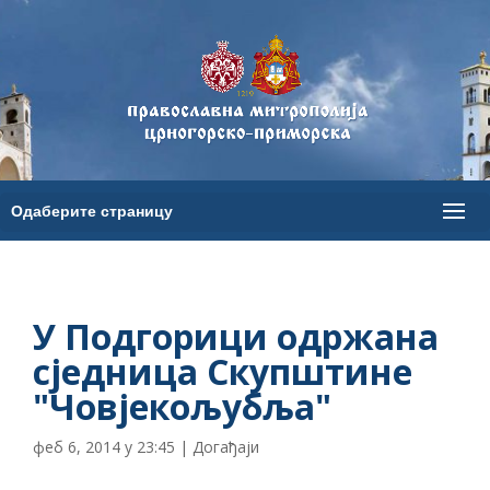
У Подгорици одржана
сједница Скупштине
"Човјекољубља"
феб 6, 2014 у 23:45
|
Догађаји