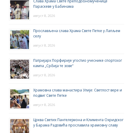
Слава Храма Свете преподобномученице
Параскеве у Бабинама
август 8, 2026
Прослављена слава Храма Свете Петке у Лапљем
селу
август 8, 2026
Патријарх Порфирије угостио учеснике спортског
кампа „Србија те зове“
август 8, 2026
Храмовна слава манастира Улије: Светлост вере и
подвиг Свете Петке
август 8, 2026
Црква Светих Пантелејмона и Климента Охридског
у Барама Радовића прославила храмовну славу