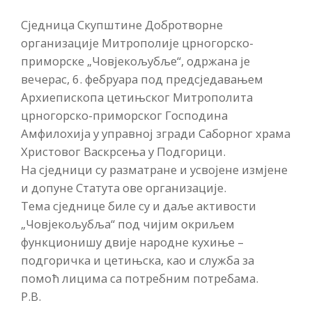
Сједница Скупштине Добротворне
организације Митрополије црногорско-
приморске „Човјекољубље“, одржана је
вечерас, 6. фебруара под предсједавањем
Архиепископа цетињског Митрополита
црногорско-приморског Господина
Амфилохија у управној згради Саборног храма
Христовог Васкрсења у Подгорици.
На сједници су разматране и усвојене измјене
и допуне Статута ове организације.
Тема сједнице биле су и даље активости
„Човјекољубља“ под чијим окриљем
функционишу двије народне кухиње –
подгоричка и цетињска, као и служба за
помоћ лицима са потребним потребама.
Р.В.