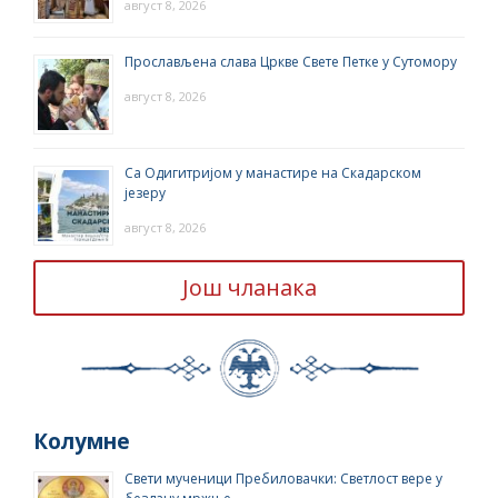
август 8, 2026
Прослављена слава Цркве Свете Петке у Сутомору
август 8, 2026
Са Одигитријом у манастире на Скадарском
језеру
август 8, 2026
Још чланака
Колумне
Свети мученици Пребиловачки: Светлост вере у