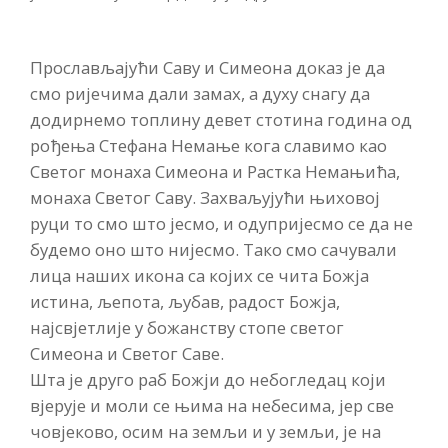
Прослављајући Саву и Симеона доказ је да
смо ријечима дали замах, а духу снагу да
додирнемо топлину девет стотина година од
рођења Стефана Немање кога славимо као
Светог монаха Симеона и Растка Немањића,
монаха Светог Саву. Захваљујући њиховој
руци то смо што јесмо, и одупријесмо се да не
будемо оно што нијесмо. Тако смо сачували
лица наших икона са којих се чита Божја
истина, љепота, љубав, радост Божја,
најсвјетлије у божанству стопе светог
Симеона и Светог Саве.
Шта је друго раб Божји до небогледац који
вјерује и моли се њима на небесима, јер све
човјеково, осим на земљи и у земљи, је на