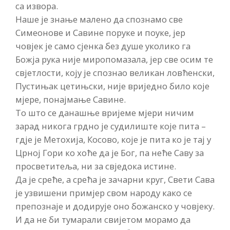
са извора.
Наше је знање малено да спознамо све
Симеонове и Савине поруке и поуке, јер
човјек је само сјенка без душе уколико га
Божја рука није миропомазала, јер све осим те
свјетлости, коју је спознао великан ловћенски,
Пустињак цетињски, није вриједно било које
мјере, понајмање Савине.
То што се данашње вријеме мјери ничим
зарад никога грдно је судилиште које пита –
гдје је Метохија, Косово, које је пита ко је тај у
Црној Гори ко хоће да је Бог, па неће Саву за
просветитеља, ни за свједока истине.
Да је среће, а срећа је зачарни круг, Свети Сава
је узвишени примјер свом народу како се
препознаје и додирује оно божанско у човјеку.
И да не би тумарали свијетом морамо да