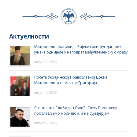
Актуелности
Митрополит Јоаникије: Ријеке крви фундинских
јунака однијеле у неповрат међуплеменску омразу
август 7, 2026
Посета Украјинској Православној Цркви
Митрополита немачког Григорија
август 7, 2026
Свештеник Слободан Лукић: Свету Параскеву
прослављамо молитвом, а не сујевјерјем
август 7, 2026