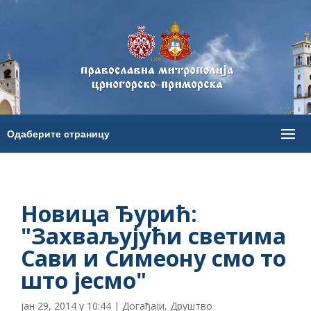
Новица Ђурић:
"Захваљујући светима
Сави и Симеону смо то
што јесмо"
јан 29, 2014 у 10:44
|
Догађаји
,
Друштво