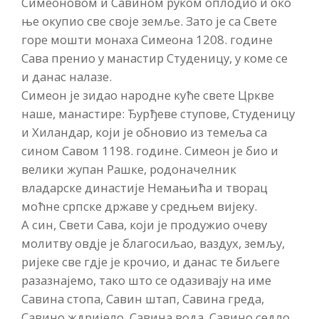
Симеоновом и Савином руком оплодио и око
ње окупио све своје земље. Зато је са Свете
горе мошти монаха Симеона 1208. године
Сава пренио у манастир Студеницу, у коме се
и данас налазе.
Симеон је зидао народне куће свете Цркве
наше, манастире: Ђурђеве ступове, Студеницу
и Хиландар, који је обновио из темеља са
сином Савом 1198. године. Симеон је био и
велики жупан Рашке, родоначелник
владарске династије Немањића и творац
моћне српске државе у средњем вијеку.
А син, Свети Сава, који је продужио очеву
молитву овдје је благосиљао, ваздух, земљу,
ријеке све гдје је крочио, и данас те биљеге
разазнајемо, тако што се одазивају на име
Савина стопа, Савин штап, Савина греда,
Савино ждријело, Савина вода, Савино седло,