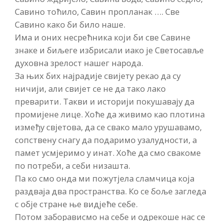
Савино тоћило, Савин пропланак …. Све
Савино како би било наше.
Има и оних несрећника који би све Савине
знаке и биљеге избрисали иако је Светосавље
духовна зрелост нашег народа.
За њих бих најрадије свијету рекао да су
ничији, али свијет се не да тако лако
преварити. Такви и историји покушавају да
промијене лице. Хоће да живимо као плотина
између свјетова, да се свако мало урушавамо,
сопствену снагу да подаримо узалудности, а
памет усмјеримо у инат. Хоће да смо свакоме
по потреби, а себи низашта.
Па ко смо онда ми пожутјела сламчица која
раздваја два пространства. Ко се боље загледа
с обје стране ње видјеће себе.
Потом заборависмо на себе и одрекоше нас се