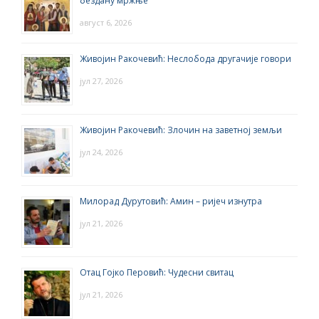
бездану мржње
август 6, 2026
Живојин Ракочевић: Неслобода другачије говори
јул 27, 2026
Живојин Ракочевић: Злочин на заветној земљи
јул 24, 2026
Милорад Дурутовић: Амин – ријеч изнутра
јул 21, 2026
Отац Гојко Перовић: Чудесни свитац
јул 21, 2026