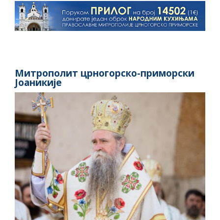
Митрополит црногорско-приморски
Јоаникије