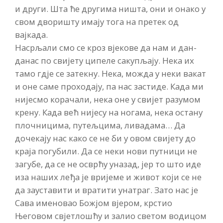
и други. Шта ће другима ништа, они и онако у
свом дворишту имају тога на претек од
вајкада.
Насрљали смо се кроз вјекове да нам и дан-
данас по свијету ципеле сакупљају. Нека их
тамо гдје се затекну. Нека, можда у неки вакат
и оне саме проходају, па нас застиде. Када ми
нијесмо корачали, нека оне у свијет разумом
крену. Када већ нијесу на ногама, нека остану
плочницима, путељцима, ливадама… Да
дочекају нас како се не би у овом свијету до
краја погубили. Да се неки нови путници не
загубе, да се не осврћу уназад, јер то што иде
иза наших леђа је вријеме и живот који се не
да зауставити и вратити унатраг. Зато нас је
Сава именовао Божјом вјером, крстио
Његовом свјетлошћу и залио светом водицом