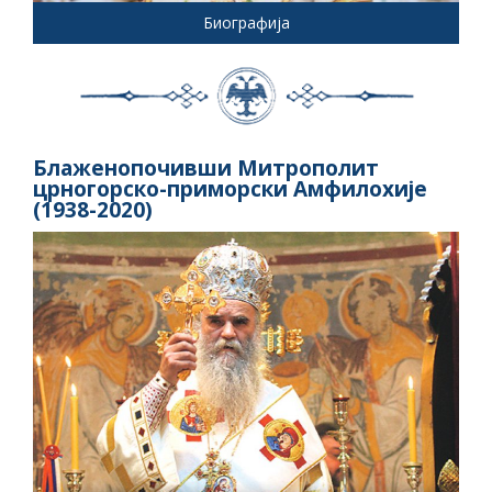
Биографија
Блаженопочивши Митрополит
црногорско-приморски Амфилохије
(1938-2020)