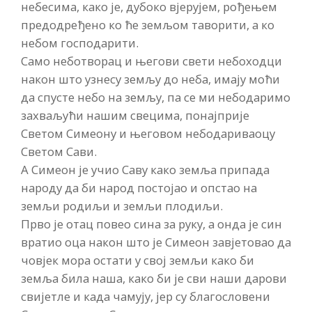
небесима, како је, дубоко вјерујем, рођењем
предодређено ко ће земљом таворити, а ко
небом господарити.
Само неботворац и његови свети небоходци
након што узнесу земљу до неба, имају моћи
да спусте небо на земљу, па се ми небодаримо
захваљући нашим свецима, понајприје
Светом Симеону и његовом небодариваоцу
Светом Сави.
А Симеон је учио Саву како земља припада
народу да би народ постојао и опстао на
земљи родиљи и земљи плодиљи.
Прво је отац повео сина за руку, а онда је син
вратио оца након што је Симеон завјетовао да
човјек мора остати у свој земљи како би
земља била наша, како би је сви наши дарови
свијетле и када чамују, јер су благословени