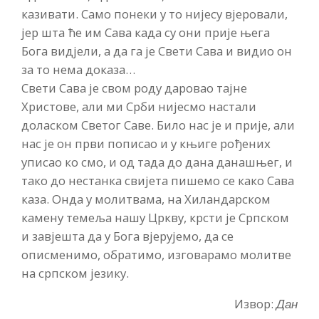
казивати. Само понеки у то нијесу вјеровали,
јер шта ће им Сава када су они прије њега
Бога видјели, а да га је Свети Сава и видио он
за то нема доказа…
Свети Сава је свом роду даровао тајне
Христове, али ми Срби нијесмо настали
доласком Светог Саве. Било нас је и прије, али
нас је он први пописао и у књиге рођених
уписао ко смо, и од тада до дана данашњег, и
тако до нестанка свијета пишемо се како Сава
каза. Онда у молитвама, на Хиландарском
камену темеља нашу Цркву, крсти је Српском
и завјешта да у Бога вјерујемо, да се
описменимо, обратимо, изговарамо молитве
на српском језику.
Извор:
Дан