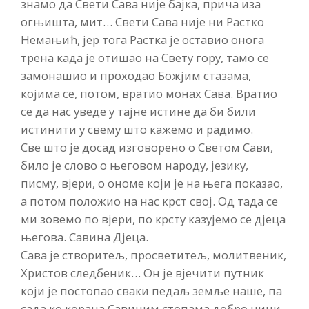
знамо да Свети Сава није бајка, прича иза
огњишта, мит… Свети Сава није ни Растко
Немањић, јер тога Растка је оставио онога
трена када је отишао на Свету гору, тамо се
замонашио и проходао Божјим стазама,
којима се, потом, вратио монах Сава. Вратио
се да нас уведе у тајне истине да би били
истинити у свему што кажемо и радимо.
Све што је досад изговорено о Светом Сави,
било је слово о његовом народу, језику,
писму, вјери, о ономе који је на њега показао,
а потом положио на нас крст свој. Од тада се
ми зовемо по вјери, по крсту казујемо се дјеца
његова. Савина Дјеца.
Сава је створитељ, просветитељ, молитвеник,
Христов следбеник… Он је вјечити путник
који је постопао сваки педаљ земље наше, па
сада ко корача Савиним стопама добро чини,