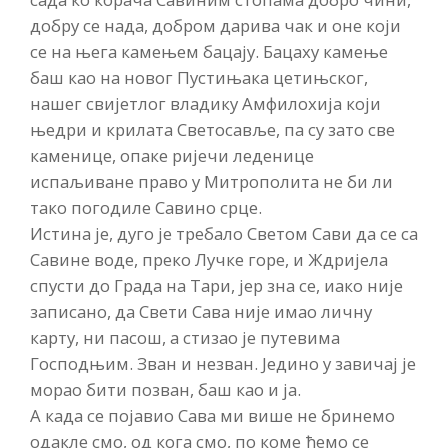
добру се нада, добром дарива чак и оне који
се на њега камењем бацају. Бацаху камење
баш као на новог Пустињака цетињског,
нашег свијетлог владику Амфилохија који
њедри и крилата Светосавље, па су зато све
каменице, опаке ријечи леденице
испаљиване право у Митрополита не би ли
тако погодиле Савино срце.
Истина је, дуго је требало Светом Сави да се са
Савине воде, преко Лучке горе, и Ждријела
спусти до Града на Тари, јер зна се, иако није
записано, да Свети Сава није имао личну
карту, ни пасош, а стизао је путевима
Господњим. Зван и незван. Једино у завичај је
морао бити позван, баш као и ја.
А када се појавио Сава ми више не бринемо
одакле смо, од кога смо, по коме ћемо се