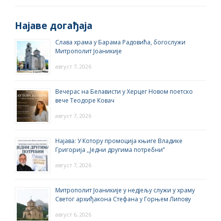
Најаве догађаја
Слава храма у Барама Радовића, богослужи
Митрополит Јоаникије
август 7, 2026
Вечерас на Белависти у Херцег Новом поетско
вече Теодоре Ковач
август 7, 2026
Најава: У Котору промоција књиге Владике
Григорија ,,Једни другима потребни”
август 7, 2026
Митрополит Јоаникије у недјељу служи у храму
Светог архиђакона Стефана у Горњем Липову
август 6, 2026