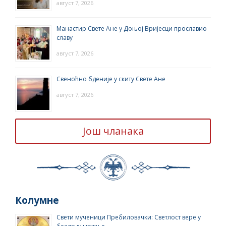
август 7, 2026
Манастир Свете Ане у Доњој Вријесци прославио
славу
август 7, 2026
Свеноћно бденије у скиту Свете Ане
август 7, 2026
Још чланака
Колумне
Свети мученици Пребиловачки: Светлост вере у