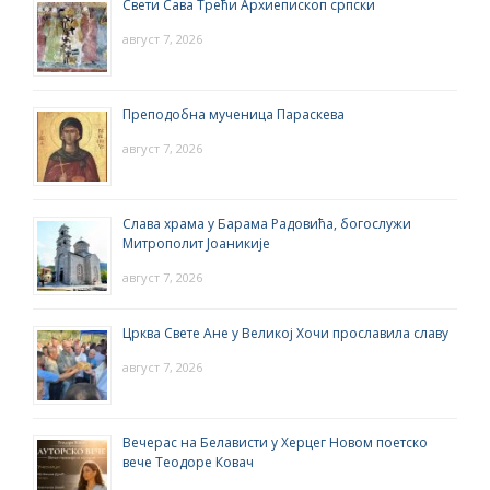
Свети Сава Трећи Архиепископ српски
август 7, 2026
Преподобна мученица Параскева
август 7, 2026
Слава храма у Барама Радовића, богослужи
Митрополит Јоаникије
август 7, 2026
Црква Свете Ане у Великој Хочи прославила славу
август 7, 2026
Вечерас на Белависти у Херцег Новом поетско
вече Теодоре Ковач