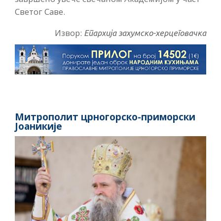
Светог Саве.
Извор:
Епархија захумско-херцеговачка
Митрополит црногорско-приморски
Јоаникије