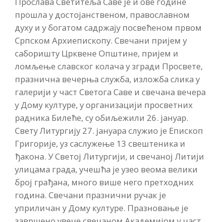
Прослава Светитеља Саве је и ове године
прошла у достојанственом, православном
духу и у богатом садржају посвећеном првом
Српском Архиепископу. Свечани пријем у
саборишту Црквене Општине, пријем и
ломљење славског колача у згради Просвете,
празнична вечерња служба, изложба слика у
галерији у част Светога Саве и свечана вечера
у Дому културе, у организацији просветних
радника Билеће, су обиљежили 26. јануар.
Свету Литургију 27. јануара служио је Епископ
Григорије, уз саслужење 13 свештеника и
ђакона. У Светој Литургији, и свечаној Литији
улицама града, учешћа је узео веома велики
број грађана, много више него претходних
година. Свечани празнични ручак је
уприличан у Дому културе. Празновање је
завршено увече свечаном Академијом у част