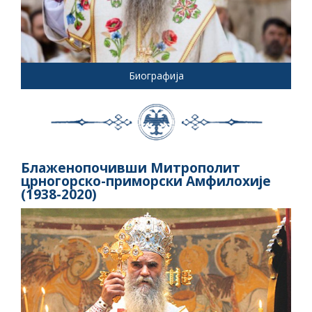
Биографија
Блаженопочивши Митрополит
црногорско-приморски Амфилохије
(1938-2020)