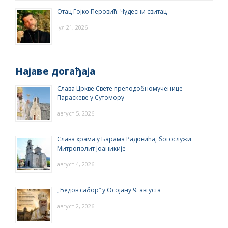
Отац Гојко Перовић: Чудесни свитац
јул 21, 2026
Најаве догађаја
Слава Цркве Свете преподобномученице
Параскеве у Сутомору
август 5, 2026
Слава храма у Барама Радовића, богослужи
Митрополит Јоаникије
август 4, 2026
„Ђедов сабор“ у Осојану 9. августа
август 2, 2026