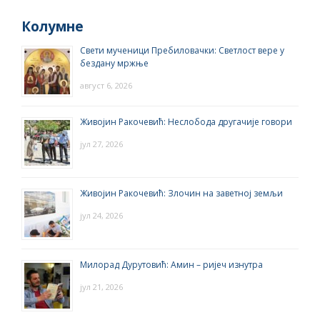
Колумне
Свети мученици Пребиловачки: Светлост вере у
бездану мржње
август 6, 2026
Живојин Ракочевић: Неслобода другачије говори
јул 27, 2026
Живојин Ракочевић: Злочин на заветној земљи
јул 24, 2026
Милорад Дурутовић: Амин – ријеч изнутра
јул 21, 2026