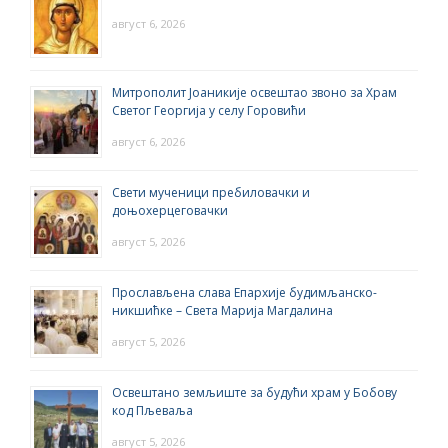
август 6, 2026
Митрополит Јоаникије освештао звоно за Храм
Светог Георгија у селу Горовићи
август 6, 2026
Свети мученици пребиловачки и
доњохерцеговачки
август 5, 2026
Прослављена слава Епархије будимљанско-
никшићке – Света Марија Магдалина
август 5, 2026
Освештано земљиште за будући храм у Бобову
код Пљеваља
август 5, 2026