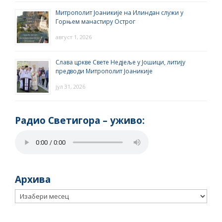
Митрополит Јоаникије на Илиндан служи у
Горњем манастиру Острог
август 1, 2026
Слава цркве Свете Недјеље у Јошици, литију
предводи Митрополит Јоаникије
јул 31, 2026
Радио Светигора – yживо:
Архива
Архива