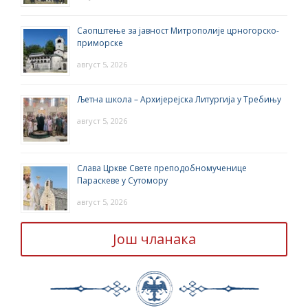
Саопштење за јавност Митрополије црногорско-
приморске
август 5, 2026
Љетна школа – Архијерејска Литургија у Требињу
август 5, 2026
Слава Цркве Свете преподобномученице
Параскеве у Сутомору
август 5, 2026
Још чланака