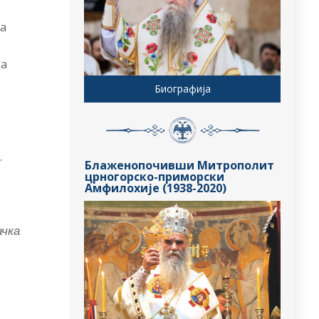
ра
ја
Биографија
.
Блаженопочивши Митрополит
црногорско-приморски
Амфилохије (1938-2020)
ачка