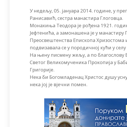
У недељу, 05. јануара 2014. године, у 
Ранисавић, сестра манастира Глоговца.
Монахиња Теодора је рођена 1921. годин
Јефтенића, а замонашена је у манастиру 
Преосвештенства Епископа Хризостома и 
подвизавала се у породичној кући у селу
На њену писмену жељу, а по благослову 
Светог Великомученика Прокопија у Баби
Григорије.
Нека би Богомладенац Христос душу усну
нека јој је вјечни помен.