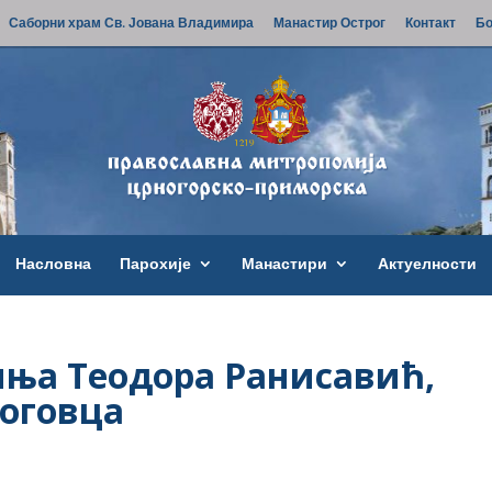
Саборни храм Св. Јована Владимира
Манастир Острог
Контакт
Бо
Насловна
Парохије
Манастири
Актуелности
иња Теодора Ранисавић,
логовца