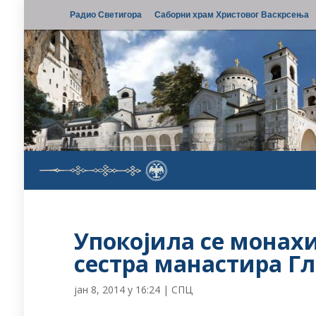
Радио Светигора
Саборни храм Христовог Васкрсења
Упокојила се монах
сестра манастира Г
јан 8, 2014 у 16:24
|
СПЦ