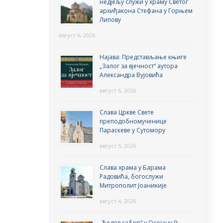
недјељу служи у храму Светог
архиђакона Стефана у Горњем
Липову
август 6, 2026
Најава: Представљање књиге
„Залог за вјечност“ аутора
Александра Вујовића
август 6, 2026
Слава Цркве Свете
преподобномученице
Параскеве у Сутомору
август 5, 2026
Слава храма у Барама
Радовића, богослужи
Митрополит Јоаникије
август 4, 2026
„Ђедов сабор“ у Осојану 9.