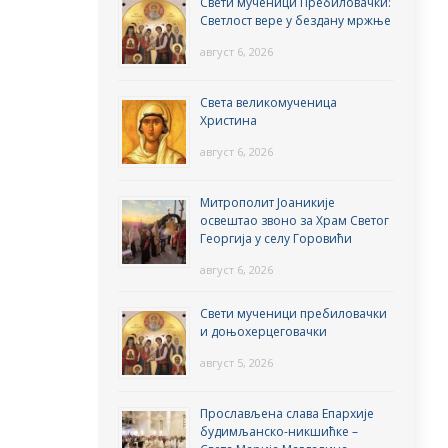
Свети мученици Пребиловачки:
Светлост вере у бездану мржње
август 6, 2026
Света великомученица
Христина
август 6, 2026
Митрополит Јоаникије
освештао звоно за Храм Светог
Георгија у селу Горовићи
август 6, 2026
Свети мученици пребиловачки
и доњохерцеговачки
август 5, 2026
Прослављена слава Епархије
будимљанско-никшићке –