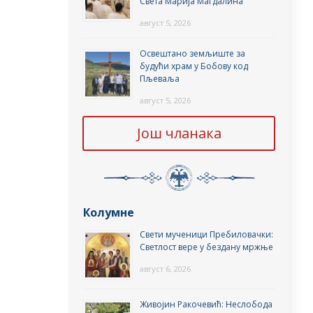
Света Марија Магдалина
август 5, 2026
Освештано земљиште за
будући храм у Бобову код
Пљеваља
август 5, 2026
Још чланака
Колумне
Свети мученици Пребиловачки:
Светлост вере у бездану мржње
август 6, 2026
Живојин Ракочевић: Неслобода