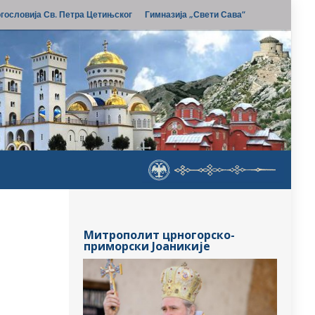
гословија Св. Петра Цетињског
Гимназија „Свети Сава“
Митрополит црногорско-
приморски Јоаникије