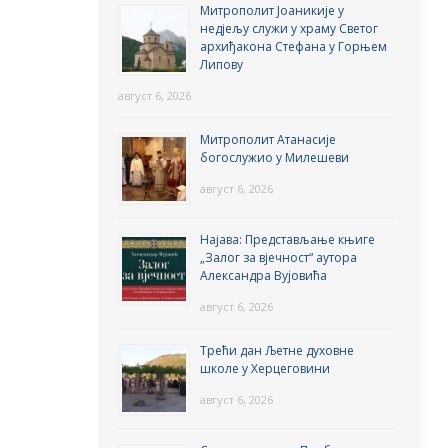
Митрополит Јоаникије у
недјељу служи у храму Светог
архиђакона Стефана у Горњем
Липову
август 6, 2026
Митрополит Атанасије
богослужио у Милешеви
август 6, 2026
Најава: Представљање књиге
„Залог за вјечност“ аутора
Александра Вујовића
август 6, 2026
Трећи дан Љетне духовне
школе у Херцеговини
август 6, 2026