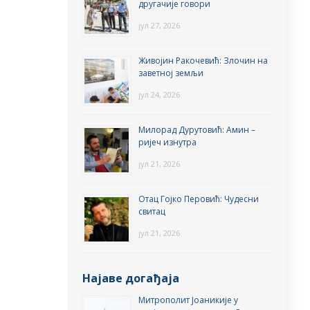
другачије говори
јул 27, 2026
Живојин Ракочевић: Злочин на
заветној земљи
јул 24, 2026
Милорад Дурутовић: Амин –
ријеч изнутра
јул 21, 2026
Отац Гојко Перовић: Чудесни
свитац
јул 21, 2026
Најаве догађаја
Митрополит Јоаникије у