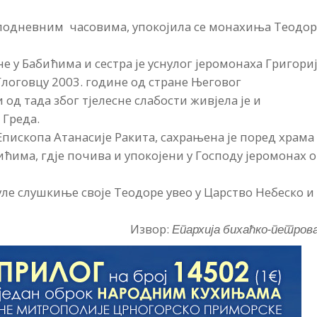
преподневним часовима, упокојила се монахиња Теодо
е у Бабићима и сестра је уснулог јеромонаха Григори
Глоговцу 2003. године од стране Његовог
од тада због тјелесне слабости живјела је и
 Греда.
Епископа Атанасије Ракита, сахрањена је поред храма
ћима, гдје почива и упокојени у Господу јеромонах о
ле слушкиње своје Теодоре увео у Царство Небеско и
Извор:
Епархија бихаћко-петров