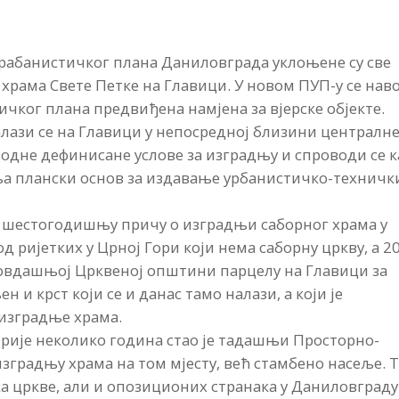
рабанистичког плана Даниловграда уклоњене су све
 храма Свете Петке на Главици. У новом ПУП-у се нав
ичког плана предвиђена намјена за вјерске објекте.
налази се на Главици у непосредној близини централн
ходне дефинисане услове за изградњу и спроводи се к
вља плански основ за издавање урбанистичко-техничк
 шестогодишњу причу о изградњи саборног храма у
од ријетких у Црној Гори који нема саборну цркву, а 2
 овдашњој Црквеној општини парцелу на Главици за
н и крст који се и данас тамо налази, а који је
изградње храма.
прије неколико година стао је тадашњи Просторно-
изградњу храма на том мјесту, већ стамбено насеље. 
а цркве, али и опозиционих странака у Даниловграду