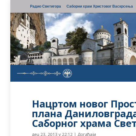
Радио Светигора
Саборни храм Христовог Васкрсења
Нацртом новог Прос
плана Даниловград
Саборног храма Све
дец 23, 2013 у 22:12
|
Догађаји