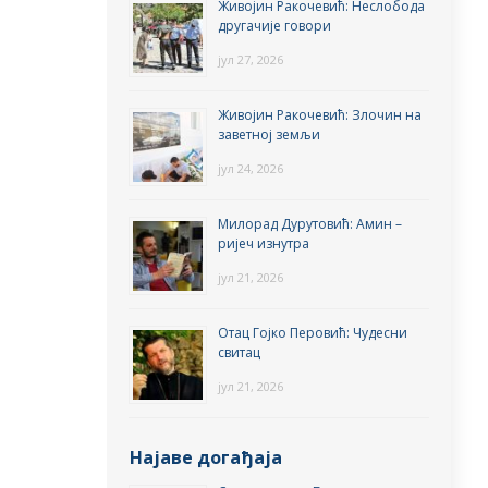
Живојин Ракочевић: Неслобода
другачије говори
јул 27, 2026
Живојин Ракочевић: Злочин на
заветној земљи
јул 24, 2026
Милорад Дурутовић: Амин –
ријеч изнутра
јул 21, 2026
Отац Гојко Перовић: Чудесни
свитац
јул 21, 2026
Најаве догађаја