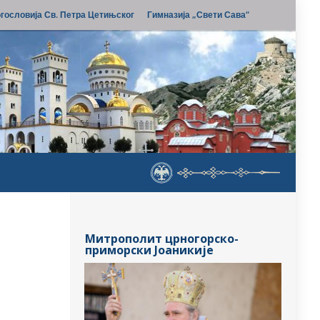
гословија Св. Петра Цетињског
Гимназија „Свети Сава“
Митрополит црногорско-
приморски Јоаникије