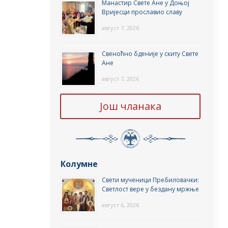
Манастир Свете Ане у Доњој
Вријесци прославио славу
август 7, 2026
Свеноћно бденије у скиту Свете
Ане
август 7, 2026
Још чланака
Колумне
Свети мученици Пребиловачки:
Светлост вере у бездану мржње
август 6, 2026