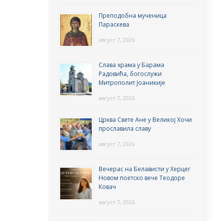
Преподобна мученица
Параскева
август 7, 2026
Слава храма у Барама
Радовића, богослужи
Митрополит Јоаникије
август 7, 2026
Црква Свете Ане у Великој Хочи
прославила славу
август 7, 2026
Вечерас на Белависти у Херцег
Новом поетско вече Теодоре
Ковач
август 7, 2026