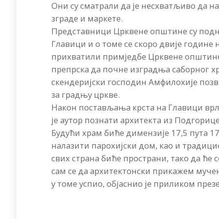
Они су сматрали да је несхватљиво да н
зграде и маркете.
Представници Црквене општине су подниј
Главици и о томе се скоро двије године 
прихватили примједбе Црквене општине,
препрска да почне изградња саборног х
скендеријски господин Амфилохије позв
за градњу цркве.
Након постављања крста на Главици врло
је аутор познати архитекта из Подгориц
Будући храм биће димензије 17,5 пута 17
налазити парохијски дом, као и традици
свих страна биће пространи, тако да ће
сам се да архитектонски прикажем мучен
у томе успио, објаснио је приликом през