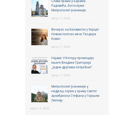
Слава храма у Барама
Радовића, богослужи
Митрополит Јоаникије
август 7, 2026
Вечерас на Белависти у Херцег
Новом поетско вече Теодоре
Ковач
август 7, 2026
Најава: У Котору промоција
књиге Владике Григорија
,,Једни другима потребни”
август 7, 2026
Митрополит Јоаникије у
недјељу служи у храму Светог
архиђакона Стефана у Горњем
Липову
август 6, 2026