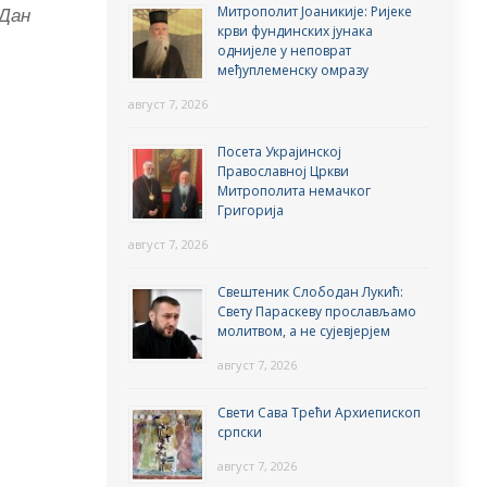
Митрополит Јоаникије: Ријеке
Дан
крви фундинских јунака
однијеле у неповрат
међуплеменску омразу
август 7, 2026
Посета Украјинској
Православној Цркви
Митрополита немачког
Григорија
август 7, 2026
Свештеник Слободан Лукић:
Свету Параскеву прослављамо
молитвом, а не сујевјерјем
август 7, 2026
Свети Сава Трећи Архиепископ
српски
август 7, 2026