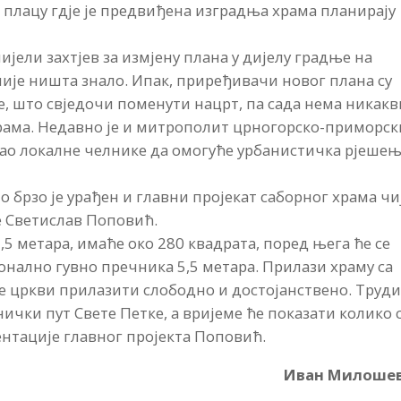
а плацу гдје је предвиђена изградња храма планирају
ели захтјев за измјену плана у дијелу градње на
није ништа знало. Ипак, приређивачи новог плана су
 што свједочи поменути нацрт, па сада нема никакв
рама. Недавно је и митрополит црногорско-приморск
ао локалне челнике да омогуће урбанистичка рјеше
 брзо је урађен и главни пројекат саборног храма чи
е Светислав Поповић.
,5 метара, имаће око 280 квадрата, поред њега ће се
онално гувно пречника 5,5 метара. Прилази храму са
 се цркви прилазити слободно и достојанствено. Труд
ички пут Свете Петке, а вријеме ће показати колико 
ентације главног пројекта Поповић.
Иван Милоше