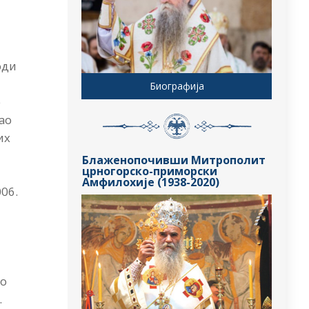
оди
Биографија
е
ао
их
Блаженопочивши Митрополит
црногорско-приморски
Амфилохије (1938-2020)
006.
То
.