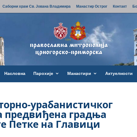
Саборни храм Св. Јована Владимира
Манастир Острог
Контакт
Бо
Насловна
Парохије
Манастири
Актуелности
торно-урабанистичког
а предвиђена градња
те Петке на Главици