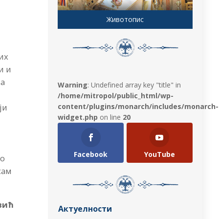
Животопис
их
и и
ња
Warning
: Undefined array key "title" in
/home/mitropol/public_html/wp-
content/plugins/monarch/includes/monarch-
ји
widget.php
on line
20
Facebook
YouTube
ио
сам
вић
Актуелности