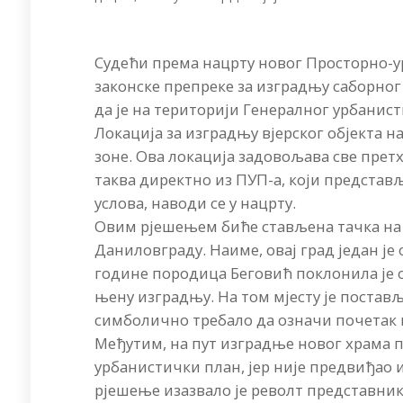
Судећи према нацрту новог Просторно-у
законске препреке за изградњу саборног
да је на територији Генералног урбанист
Локација за изградњу вјерског објекта 
зоне. Ова локација задовољава све прет
таква директно из ПУП-а, који предста
услова, наводи се у нацрту.
Овим рјешењем биће стављена тачка на
Даниловграду. Наиме, овај град један је 
године породица Беговић поклонила је
њену изградњу. На том мјесту је поставље
симболично требало да означи почетак 
Међутим, на пут изградње новог храма 
урбанистички план, јер није предвиђао 
рјешење изазвало је револт представник