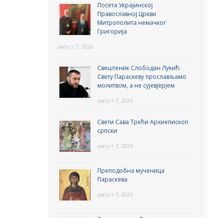
Посета Украјинској
Православној Цркви
Митрополита немачког
Григорија
август 7, 2026
Свештеник Слободан Лукић:
Свету Параскеву прослављамо
молитвом, а не сујевјерјем
август 7, 2026
Свети Сава Трећи Архиепископ
српски
август 7, 2026
Преподобна мученица
Параскева
август 7, 2026