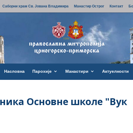
Саборни храм Св. Јована Владимира
Манастир Острог
Контакт
Бо
Насловна
Парохије
Манастири
Актуелности
ника Основне школе "Вук