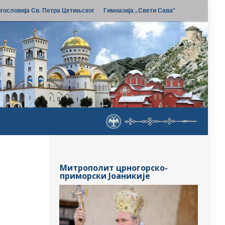
гословија Св. Петра Цетињског
Гимназија „Свети Сава“
Митрополит црногорско-
приморски Јоаникије