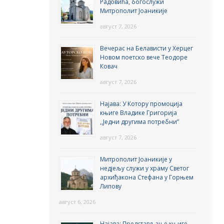
Радовића, богослужи
Митрополит Јоаникије
август 7, 2026
Вечерас на Белависти у Херцег
Новом поетско вече Теодоре
Ковач
август 7, 2026
Најава: У Котору промоција
књиге Владике Григорија
,,Једни другима потребни”
август 7, 2026
Митрополит Јоаникије у
недјељу служи у храму Светог
архиђакона Стефана у Горњем
Липову
август 6, 2026
Најава: Представљање књиге