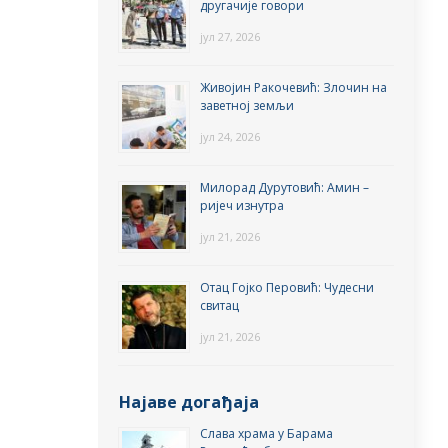
другачије говори
јул 27, 2026
Живојин Ракочевић: Злочин на
заветној земљи
јул 24, 2026
Милорад Дурутовић: Амин –
ријеч изнутра
јул 21, 2026
Отац Гојко Перовић: Чудесни
свитац
јул 21, 2026
Најаве догађаја
Слава храма у Барама