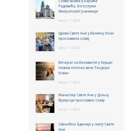
Слава храма у Барама
Радовића, богослужи
Митрополит Јоаникије
август 7, 2026
Црква Свете Ане у Великој Хочи
прославила славу
август 7, 2026
Вечерас на Белависти у Херцег
Новом поетско вече Теодоре
Ковач
август 7, 2026
Манастир Свете Ане у Доњој
Вријесци прославио славу
август 7, 2026
Свеноћно бденије у скиту Свете
Ане