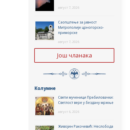
август 7, 2026
Саопштење за јавност
Митрополије црногорско-
приморске
август 7, 2026
Још чланака
Колумне
Свети мученици Пребиловачки:
Светлост вере у бездану мржње
август 6, 2026
Живојин Ракочевић: Неслобода