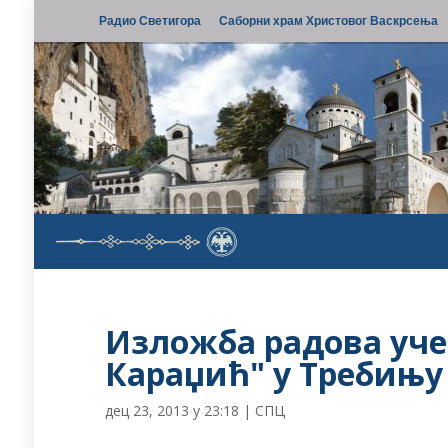
Радио Светигора
Саборни храм Христовог Васкрсења
Изложба радова уче
Караџић" у Требињу
дец 23, 2013 у 23:18
|
СПЦ