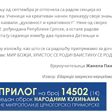
њу од септембра је отпочела са радом секција из
ика. Ученици на креативан начин приказују своје зна
 и назвали „духовност и креативност“. Неке од својих
2. рођендана Републике Српске, а остале радове
шта (у седмици између два празника Детињци и
у изложбу, као што се са радошћу припремамо за доч
 све: МИР БОЖЈИ, ХРИСТОС СЕ РОДИ! ВАИСТИНУ СЕ РОД
Вјероучитељица
Жанела Па
Извор:
Епархија захумско-херцегов