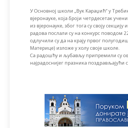
У Основној школи „Вук Караџић“ у Треби
вјеронауке, која броји четрдесетак учен
из вјеронауке, због тога су своју секцију
радова послали су на конкурс поводом 2
одлучили су да на крају првог полугоди
Материце) изложе у холу своје школе.
Са радошћу и љубављу припремили су ов
најрадоснијег празника поздрављајући