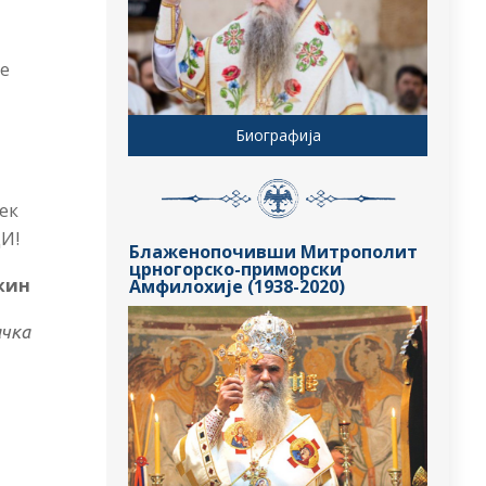
ње
Биографија
ек
И!
Блаженопочивши Митрополит
црногорско-приморски
жин
Амфилохије (1938-2020)
ачка