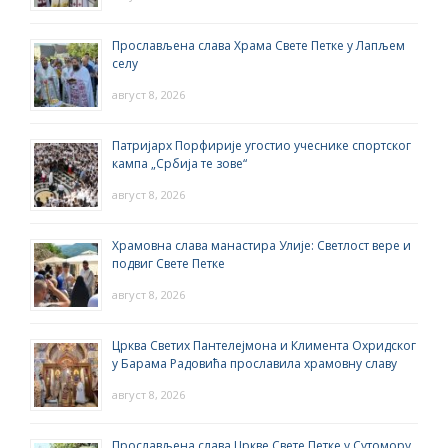
Прослављена слава Храма Свете Петке у Лапљем
селу
август 8, 2026
Патријарх Порфирије угостио учеснике спортског
кампа „Србија те зове“
август 8, 2026
Храмовна слава манастира Улије: Светлост вере и
подвиг Свете Петке
август 8, 2026
Црква Светих Пантелејмона и Климента Охридског
у Барама Радовића прославила храмовну славу
август 8, 2026
Прослављена слава Цркве Свете Петке у Сутомору