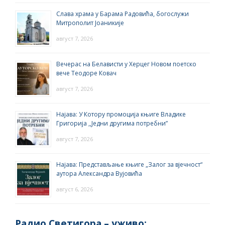
Слава храма у Барама Радовића, богослужи
Митрополит Јоаникије
август 7, 2026
Вечерас на Белависти у Херцег Новом поетско
вече Теодоре Ковач
август 7, 2026
Најава: У Котору промоција књиге Владике
Григорија ,,Једни другима потребни”
август 7, 2026
Најава: Представљање књиге „Залог за вјечност“
аутора Александра Вујовића
август 6, 2026
Радио Светигора – yживо: