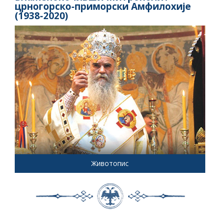
црногорско-приморски Амфилохије
(1938-2020)
Животопис