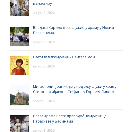
манастиру
август 9, 2026
Владика Кирило богослужио у храму у Новим
Пављанима
август 8, 2026
Свети великомученик Пантелејмон
август 8, 2026
Митрополит Јоаникије у недјељу служи у храму
Светог архиђакона Стефана у Горњем Липову
август 8, 2026
Слава Храма Свете преподобномученице
Параскеве у Бабинама
август 8, 2026