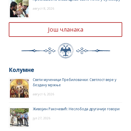
август 8, 2026
Још чланака
Колумне
Свети мученици Пребиловачки: Светлост вере у
бездану мржње
август 6, 2026
Живојин Ракочевић: Неслобода другачије говори
јул 27, 2026