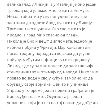
велика глад у Ликији, а у Италији је био један
трговац који је имао много жита. Њему се
Никола обратио у сну понудивши му три
златника да одвезе брод пун жита у Ликију.
Трговац тако и учини. Сво своје жито је
продао, а град Мир спасио од глади.
Никола је био и вешт дипломата. Једном је
избила побуна у Фригији. Цар Константин
посла тројицу војвода са војском да угуше
побуну, међутим војници су се искрцали у
Ликију, где су одмах почели да злостављају
становништво и отимају од народа. Никола је
позвао војводе у своју кућу и замолио их да
обуздају своје војнике. Ови то и учинише.
Управо у то време један невини грађанин је
био осуђен на смрт. Осудио га је један
управник, који је хтео на тај начин да дође до