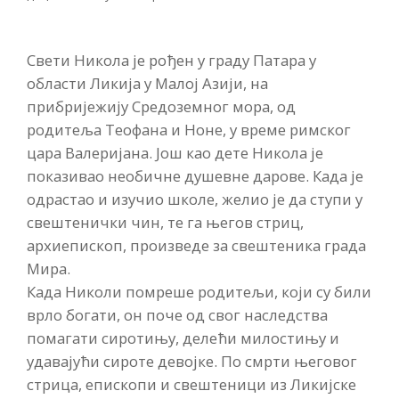
Свети Никола је рођен у граду Патара у
области Ликија у Малој Азији, на
прибријежију Средоземног мора, од
родитеља Теофана и Ноне, у време римског
цара Валеријана. Још као дете Никола је
показивао необичне душевне дарове. Када је
одрастао и изучио школе, желио је да ступи у
свештенички чин, те га његов стриц,
архиепископ, произведе за свештеника града
Мира.
Када Николи помреше родитељи, који су били
врло богати, он поче од свог наследства
помагати сиротињу, делећи милостињу и
удавајући сироте девојке. По смрти његовог
стрица, епископи и свештеници из Ликијске