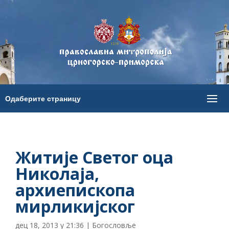
Житије Светог оца
Николаја,
архиепископа
мирликијског
дец 18, 2013 у 21:36
|
Богословље