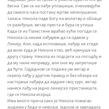
бесни. Сви се на лађи уплашише, очекивајући
да свакога часа постану жртве запенушаних
таласа. Никола паде Богу на молитву и облаци
се разиђоше, ветар преста и бура се утиша.
Када се из Палестине враћао кући погоди се
Никола са неким лађарем да га одвезе у
Ликију. Али, када испловише, лађар не хтеде
да вози куда је Никола хтео, већ кренуше на
другу страну. Никола их подсјети на погодбу и
да му чине неправду, али они му запретише
да ћути. Одједном се подиже јак ветар и
окрену лађу у другом правцу и без обзира на
настојање лађара да задрже свој курс, ветар
нанесе лађу на једно ликијско пристаниште,
где се Никола искрца.
Има много прича како је Никола помагао
људима у беди и невољи. Једном је завладала