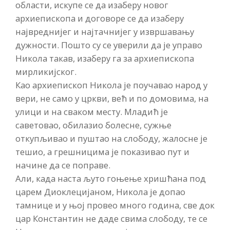
области, искупе се да изаберу новог
архиепископа и договоре се да изаберу
највреднијег и најтачнијег у извршавању
дужности. Пошто су се уверили да је управо
Никола такав, изаберу га за архиепископа
мирликијског.
Као архиепископ Никола је поучавао народ у
вери, не само у цркви, већ и по домовима, на
улици и на сваком месту. Младић је
саветовао, обилазио болесне, сужње
откупљивао и пуштао на слободу, жалосне је
тешио, а грешницима је показивао пут и
начине да се поправе.
Али, када наста љуто гоњење хришћана под
царем Диоклецијаном, Никола је допао
тамнице и у њој провео много година, све док
цар Константин не даде свима слободу, те се