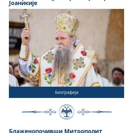
Јоаникије
Биографија
Блаженопочивши Митрополит