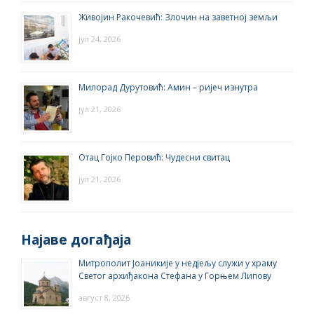
Живојин Ракочевић: Злочин на заветној земљи
јул 24, 2026
Милорад Дурутовић: Амин – ријеч изнутра
јул 21, 2026
Отац Гојко Перовић: Чудесни свитац
јул 21, 2026
Најаве догађаја
Митрополит Јоаникије у недјељу служи у храму
Светог архиђакона Стефана у Горњем Липову
август 8, 2026