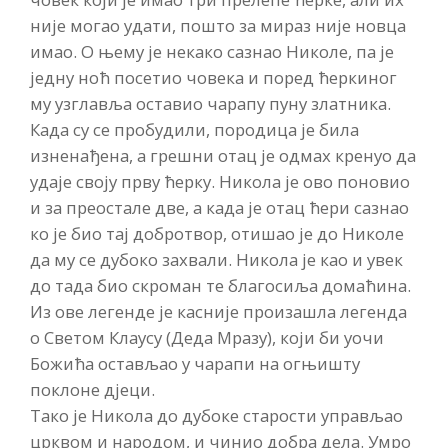
није могао удати, пошто за мираз није новца
имао. О њему је некако сазнао Николе, па је
једну ноћ посетио човека и поред ћеркиног
му узглавља оставио чарапу пуну златника.
Када су се пробудили, породица је била
изненађена, а грешни отац је одмах кренуо да
удаје своју прву ћерку. Никола је ово поновио
и за преостале две, а када је отац ћери сазнао
ко је био тај добротвор, отишао је до Николе
да му се дубоко захвали. Никола је као и увек
до тада био скроман те благосиља домаћина.
Из ове легенде је касније произашла легенда
о Светом Клаусу (Деда Мразу), који би уочи
Божића остављао у чарапи на огњишту
поклоне дјеци.
Тако је Никола до дубоке старости управљао
црквом и народом, и чинио добра дела. Умро