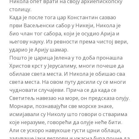
Никола опет врати на своју архиепископску
столицу.
Када је после тога цар Константин сазвао
први Васељенски сабор у Никеји, Никола је
био члан тог сабора, који је осудио Арија и
његову науку. Из ревности према чистој вери,
ударио је Арију шамар.
Пошто је царица Јелена у то доба пронашла
Христов крст у Јерусалиму, многи почеше да
обилазе света места. И Никола је обишао сва
света места. На овом путу десили су се многи
чудновати случајеви. Прича се да када се
Светитељ навезао на море, он предсказа олују.
Морнари, познавајући све морске знаке,
исмијавали су Николу што говори о стварима
које неразуме, говорећи да олује неће бити.
Али се ускоро навукоше густи црни облаци,
задуваше јаки ветрови и ужасна бура почне да