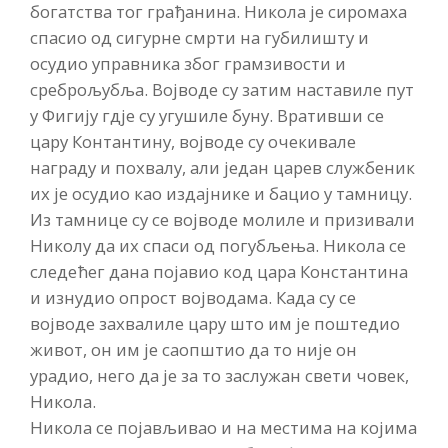
богатства тог грађанина. Никола је сиромаха
спасио од сигурне смрти на губилишту и
осудио управника због грамзивости и
среброљубља. Војводе су затим наставиле пут
у Фигију гдје су угушиле буну. Вративши се
цару Контантину, војводе су очекивале
награду и похвалу, али један царев службеник
их је осудио као издајнике и бацио у тамницу.
Из тамнице су се војводе молиле и призивали
Николу да их спаси од погубљења. Никола се
следећег дана појавио код цара Константина
и изнудио опрост војводама. Када су се
војводе захвалиле цару што им је поштедио
живот, он им је саопштио да то није он
урадио, него да је за то заслужан свети човек,
Никола.
Никола се појављивао и на местима на којима