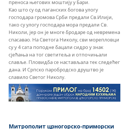
преноса његових моштију у Бари.
Као што су од паганских богова улогу
господара громова Срби предали Св.Илији,
тако су улогу господара мора предали Св.
Николи, јер он је многе бродаре од невремена
спасавао. На Светога Николу, сви морепловци
су у 4 сата поподне бацали сидро у знак
сјећања на тог светитеља и отпочињали
славље. Пловидба се настављала тек следећег
дана. И Српско паробродско друштво је
славило Светог Николу.
Митрополит црногорско-приморски