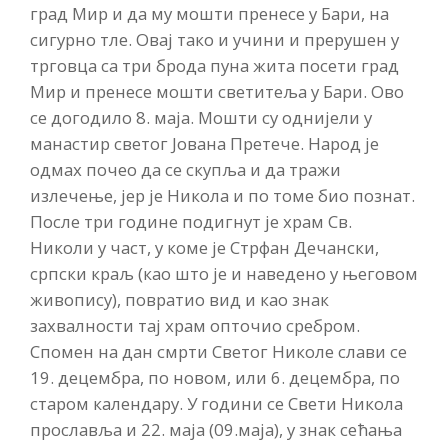
град Мир и да му мошти пренесе у Бари, на
сигурно тле. Овај тако и учини и прерушен у
трговца са три брода пуна жита посети град
Мир и пренесе мошти светитеља у Бари. Ово
се догодило 8. маја. Мошти су однијели у
манастир светог Јована Претече. Народ је
одмах почео да се скупља и да тражи
излечење, јер је Никола и по томе био познат.
После три године подигнут је храм Св.
Николи у част, у коме је Стрфан Дечански,
српски краљ (као што је и наведено у његовом
живопису), повратио вид и као знак
захвалности тај храм опточио сребром.
Спомен на дан смрти Светог Николе слави се
19. децембра, по новом, или 6. децембра, по
старом календару. У години се Свети Никола
прославља и 22. маја (09.маја), у знак сећања