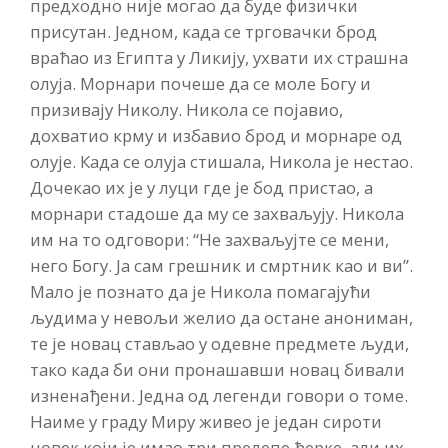
предходно није могао да буде физички
присутан. Једном, када се трговачки брод
враћао из Египта у Ликију, ухвати их страшна
олуја. Морнари почеше да се моле Богу и
призивају Николу. Никола се појавио,
дохватио крму и избавио брод и морнаре од
олује. Када се олуја стишала, Никола је нестао.
Дочекао их је у луци где је бод пристао, а
морнари стадоше да му се захваљују. Никола
им на то одговори: “Не захваљујте се мени,
него Богу. Ја сам грешник и смртник као и ви”.
Мало је познато да је Никола помагајући
људима у невољи желио да остане анониман,
те је новац стављао у одевне предмете људи,
тако када би они пронашавши новац бивали
изненађени. Једна од легенди говори о томе.
Наиме у граду Миру живео је један сироти
човек који је имао три прелепе ћерке, али их