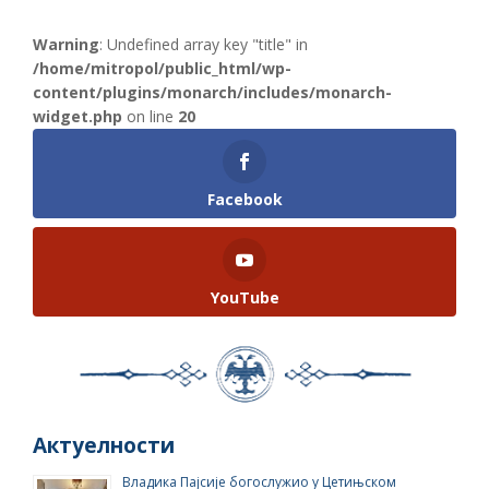
Warning
: Undefined array key "title" in
/home/mitropol/public_html/wp-
content/plugins/monarch/includes/monarch-
widget.php
on line
20
Facebook
YouTube
Актуелности
Владика Пајсије богослужио у Цетињском