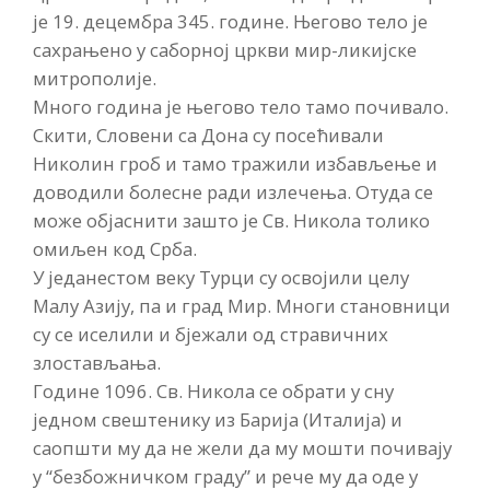
је 19. децембра 345. године. Његово тело је
сахрањено у саборној цркви мир-ликијске
митрополије.
Много година је његово тело тамо почивало.
Скити, Словени са Дона су посећивали
Николин гроб и тамо тражили избављење и
доводили болесне ради излечења. Отуда се
може објаснити зашто је Св. Никола толико
омиљен код Срба.
У једанестом веку Турци су освојили целу
Малу Азију, па и град Мир. Многи становници
су се иселили и бјежали од стравичних
злостављања.
Године 1096. Св. Никола се обрати у сну
једном свештенику из Барија (Италија) и
саопшти му да не жели да му мошти почивају
у “безбожничком граду” и рече му да оде у