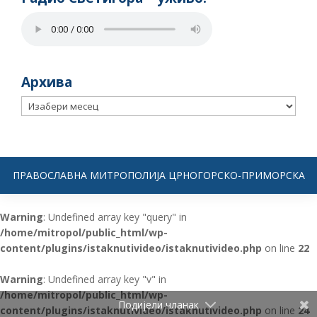
Архива
Архива
ПРАВОСЛАВНА МИТРОПОЛИЈА ЦРНОГОРСКО-ПРИМОРСКА
Warning
: Undefined array key "query" in
/home/mitropol/public_html/wp-
content/plugins/istaknutivideo/istaknutivideo.php
on line
22
Warning
: Undefined array key "v" in
/home/mitropol/public_html/wp-
Подијели чланак
content/plugins/istaknutivideo/istaknutivideo.php
on line
24