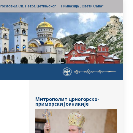
гословија Св. Петра Цетињског
Гимназија „Свети Сава“
Митрополит црногорско-
приморски Јоаникије