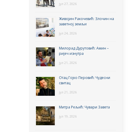
јул 27, 2026
Живојин Ракочевић: Злочин на
заветној земљи
јул 24, 2026
Милорад Дурутовић: Амин –
ријеч изнутра
јул 21, 2026
Отац Гојко Перовић: Чудесни
свитац
јул 21, 2026
Митра Рељић: Чувари Завета
јул 19, 2026