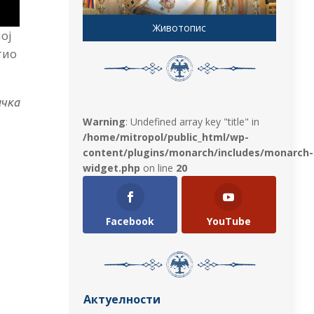
Животопис
ој
тио
ачка
Warning
: Undefined array key "title" in
/home/mitropol/public_html/wp-
content/plugins/monarch/includes/monarch-
widget.php
on line
20
Facebook
YouTube
Актуелности