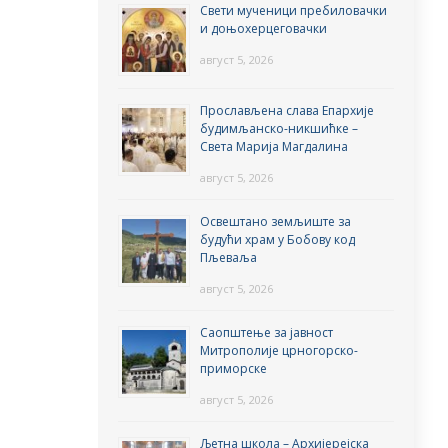
Свети мученици пребиловачки
и доњохерцеговачки
август 5, 2026
Прослављена слава Епархије
будимљанско-никшићке –
Света Марија Магдалина
август 5, 2026
Освештано земљиште за
будући храм у Бобову код
Пљеваља
август 5, 2026
Саопштење за јавност
Митрополије црногорско-
приморске
август 5, 2026
Љетна школа – Архијерејска