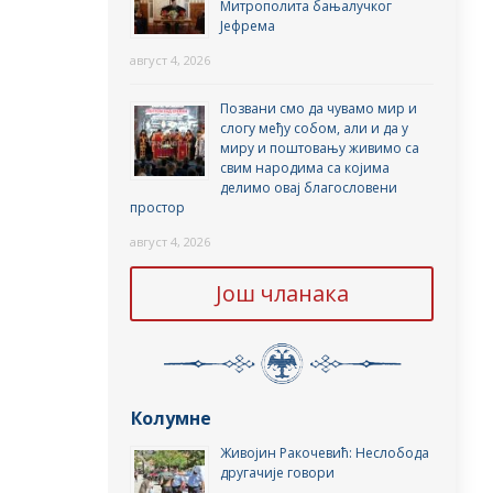
Митрополита бањалучког
Јефрема
август 4, 2026
Позвани смо да чувамо мир и
слогу међу собом, али и да у
миру и поштовању живимо са
свим народима са којима
делимо овај благословени
простор
август 4, 2026
Још чланака
Колумне
Живојин Ракочевић: Неслобода
другачије говори