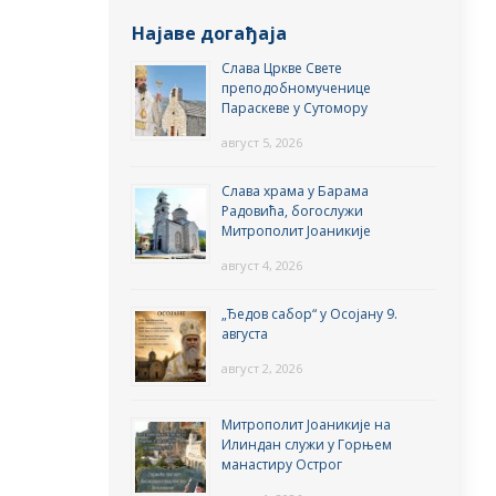
Најаве догађаја
Слава Цркве Свете
преподобномученице
Параскеве у Сутомору
август 5, 2026
Слава храма у Барама
Радовића, богослужи
Митрополит Јоаникије
август 4, 2026
„Ђедов сабор“ у Осојану 9.
августа
август 2, 2026
Митрополит Јоаникије на
Илиндан служи у Горњем
манастиру Острог