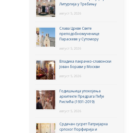
Литургија у Требињу
август 5, 2026
Слава Цркве Свете
преподобномученице
Параскеве у Сутомору
август 5, 2026
Владика пакрачко-славонски
Јован борави у Москви
август 5, 2026
Годишњица упокојења
архитекте Предрага Пеђе
Ристића (1931-2019)
август 5, 2026
Срдачан сусрет Патријарха
српског Порфирија и