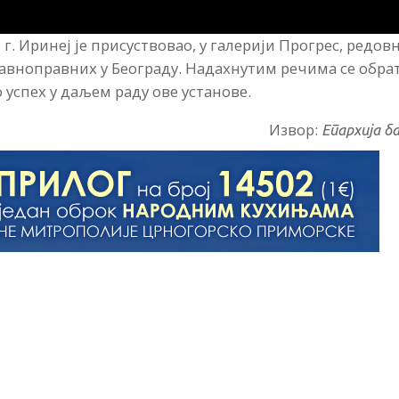
 Иринеј је присуствовао, у галерији Прогрес, редовн
равноправних у Београду. Надахнутим речима се обра
 успех у даљем раду ове установе.
Извор:
Епархија б