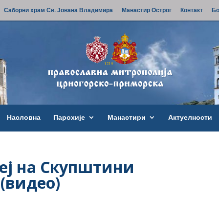
Саборни храм Св. Јована Владимира
Манастир Острог
Контакт
Бо
Насловна
Парохије
Манастири
Актуелности
еј на Скупштини
(видео)