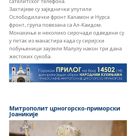
сателитског телефона.
Захтијеве су заједнички упутили
Ослободилачки фронт
Каламон и Нурса
фронт, група повезана са Ал-Каидом.
Монахиње и неколико сирочади одведени су
у петак из манастира када су сиријски
побуњеници заузели Малулу након три дана
жестоких сукоба.
Митрополит црногорско-приморски
Јоаникије