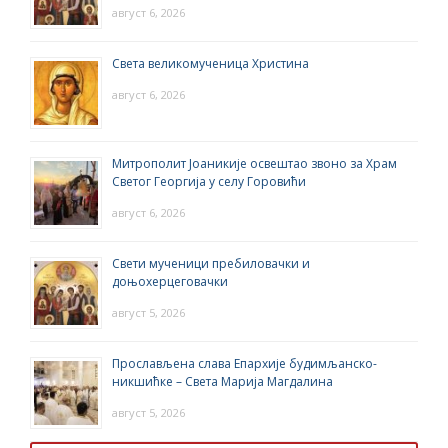
август 6, 2026
Света великомученица Христина
август 6, 2026
Митрополит Јоаникије освештао звоно за Храм
Светог Георгија у селу Горовићи
август 6, 2026
Свети мученици пребиловачки и
доњохерцеговачки
август 5, 2026
Прослављена слава Епархије будимљанско-
никшићке – Света Марија Магдалина
август 5, 2026