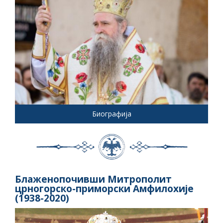
Биографија
Блаженопочивши Митрополит
црногорско-приморски Амфилохије
(1938-2020)