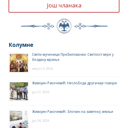
Још чланака
Колумне
Свети мученици Пребиловачки: Светлост вере у
бездану мржње
август 6, 2026
Живојин Ракочевић: Неслобода другачије говори
јул 27, 2026
Живојин Ракочевић: Злочин на заветној земљи
јул 24, 2026