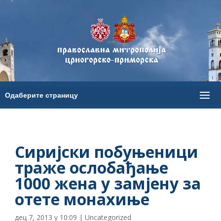
Сиријски побуњеници
траже ослобађање
1000 жена у замјену за
отете монахиње
дец 7, 2013 у 10:09
|
Uncategorized