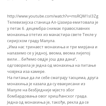
http://www.youtube.com/watch?v=msRQM1sI3Zg
Телевизијска станица Ал-Џазира емитовала је
у петак 6. децембра снимак православних
монахиња отетих из манастира свете Текле у
сиријском граду Малула.
„Има нас тринаест монахиња и три мирјана и
налазимо се у једној, веома, веома лијепој
вили… бићемо овдје још два дана“,
одговорила је једна од монахиња на питање
човјека иза камере.
На питање да ли себе сматрају таоцима, друга
монахиња је казала да су евакуисани из
Малуле на безбједније мјесто због
бомбардовања овог хришћанског града.
Једна од монахиња је, такође, рекла да се