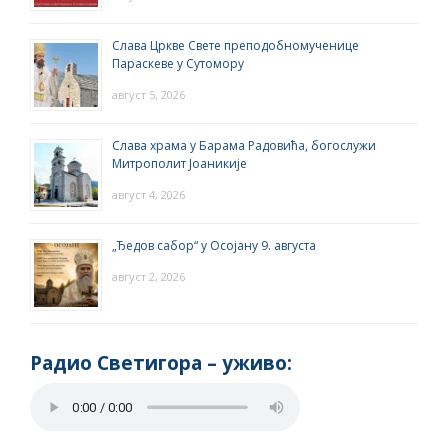
Слава Цркве Свете преподобномученице
Параскеве у Сутомору
август 5, 2026
Слава храма у Барама Радовића, богослужи
Митрополит Јоаникије
август 4, 2026
„Ђедов сабор“ у Осојану 9. августа
август 2, 2026
Радио Светигора – yживо: