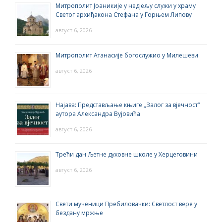
Митрополит Јоаникије у недјељу служи у храму
Светог архиђакона Стефана у Горњем Липову
август 6, 2026
Митрополит Атанасије богослужио у Милешеви
август 6, 2026
Најава: Представљање књиге „Залог за вјечност“
аутора Александра Вујовића
август 6, 2026
Трећи дан Љетне духовне школе у Херцеговини
август 6, 2026
Свети мученици Пребиловачки: Светлост вере у
бездану мржње