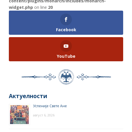
content/plugins/monarch/includes/monarch-
widget.php
on line
20
Facebook
YouTube
Актуелности
Успеније Свете Ане
август 6, 2026