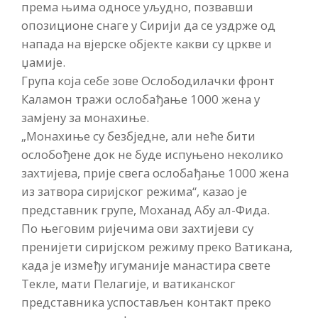
према њима односе уљудно, позвавши
опозиционе снаге у Сирији да се уздрже од
напада на вјерске објекте какви су цркве и
џамије.
Група која себе зове Ослободилачки фронт
Каламон тражи ослобађање 1000 жена у
замјену за монахиње.
„Монахиње су безбједне, али неће бити
ослобођене док не буде испуњено неколико
захтијева, прије свега ослобађање 1000 жена
из затвора сиријског режима“, казао је
представник групе, Моханад Абу ал-Фида.
По његовим ријечима ови захтијеви су
пренијети сиријском режиму преко Ватикана,
када је између игуманије манастира свете
Текле, мати Пелагије, и ватиканског
представника успостављен контакт преко