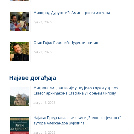
Милорад Дурутовић: Амин – ријеч изнутра
јул 21, 2026
Отац Гојко Перовић: Чудесни свитац
јул 21, 2026
Најаве догађаја
Митрополит Јоаникије у недјељу служи у храму
Светог архиђакона Стефана у Горњем Липову
август 6, 2026
Најава: Представљање књиге „Залог за вјечност“
аутора Александра Вујовића
август 6, 2026