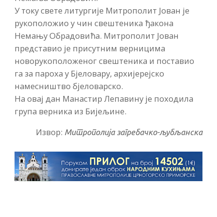
У току свете литургије Митрополит Јован је
рукоположио у чин свештеника ђакона
Немању Обрадовића. Митрополит Јован
представио је присутним верницима
новорукоположеног свештеника и поставио
га за пароха у Бјеловару, архијерејско
намесништво бјеловарско.
На овај дан Манастир Лепавину је походила
група верника из Бијељине.
Извор:
Митрополија загребачко-љубљанска