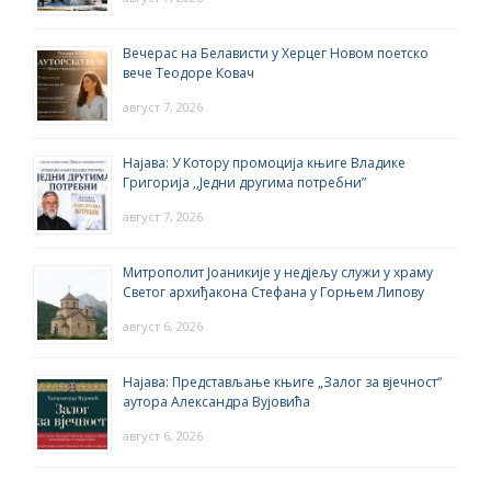
Вечерас на Белависти у Херцег Новом поетско
вече Теодоре Ковач
август 7, 2026
Најава: У Котору промоција књиге Владике
Григорија ,,Једни другима потребни”
август 7, 2026
Митрополит Јоаникије у недјељу служи у храму
Светог архиђакона Стефана у Горњем Липову
август 6, 2026
Најава: Представљање књиге „Залог за вјечност“
аутора Александра Вујовића
август 6, 2026