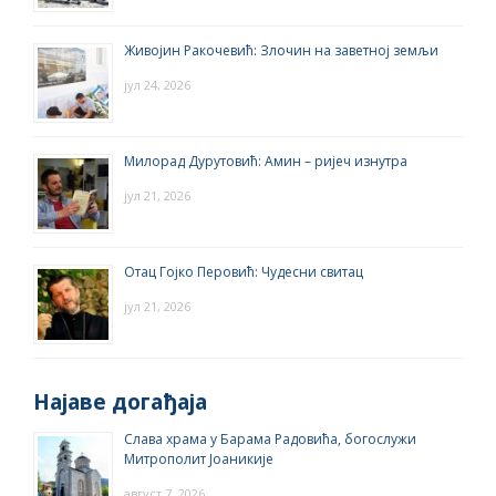
Живојин Ракочевић: Злочин на заветној земљи
јул 24, 2026
Милорад Дурутовић: Амин – ријеч изнутра
јул 21, 2026
Отац Гојко Перовић: Чудесни свитац
јул 21, 2026
Најаве догађаја
Слава храма у Барама Радовића, богослужи
Митрополит Јоаникије
август 7, 2026