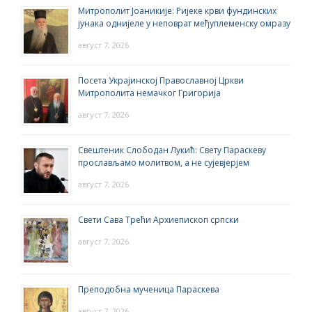
Митрополит Јоаникије: Ријеке крви фундинских
јунака однијеле у неповрат међуплеменску омразу
август 7, 2026
Посета Украјинској Православној Цркви
Митрополита немачког Григорија
август 7, 2026
Свештеник Слободан Лукић: Свету Параскеву
прослављамо молитвом, а не сујевјерјем
август 7, 2026
Свети Сава Трећи Архиепископ српски
август 7, 2026
Преподобна мученица Параскева
август 7, 2026