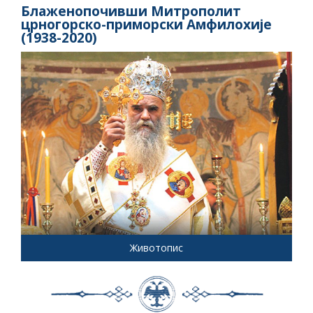
Блаженопочивши Митрополит
црногорско-приморски Амфилохије
(1938-2020)
Животопис