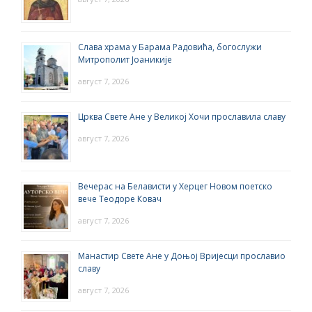
Слава храма у Барама Радовића, богослужи
Митрополит Јоаникије
август 7, 2026
Црква Свете Ане у Великој Хочи прославила славу
август 7, 2026
Вечерас на Белависти у Херцег Новом поетско
вече Теодоре Ковач
август 7, 2026
Манастир Свете Ане у Доњој Вријесци прославио
славу
август 7, 2026