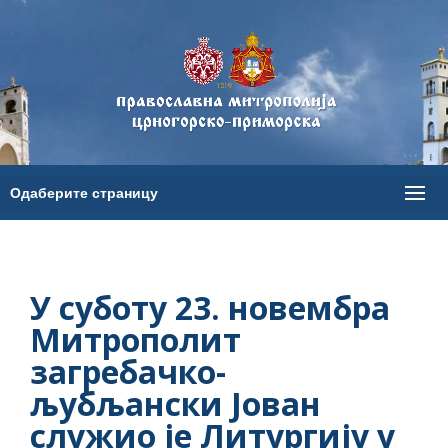
У суботу 23. новембра
Митрополит
загребачко-
љубљански Јован
служио је Литургију у