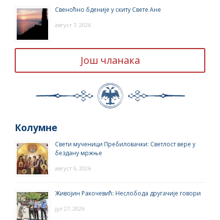
Свеноћно бденије у скиту Свете Ане
август 7, 2026
Још чланака
Колумне
Свети мученици Пребиловачки: Светлост вере у
бездану мржње
август 6, 2026
Живојин Ракочевић: Неслобода другачије говори
јул 27, 2026