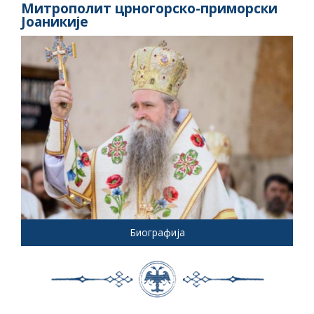
Митрополит црногорско-приморски
Јоаникије
Биографија