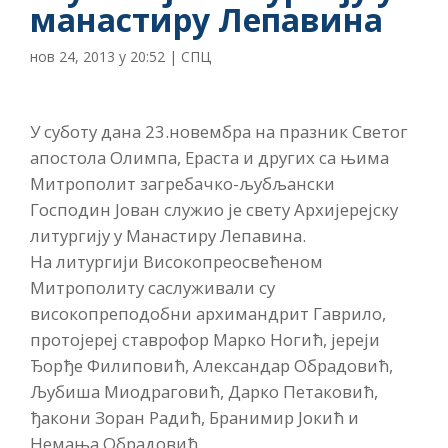
манастиру Лепавина
нов 24, 2013 у 20:52
|
СПЦ
У суботу дана 23.новембра на празник Светог
апостола Олимпа, Ераста и других са њима
Митрополит загребачко-љубљански
Господин Јован служио је свету Архијерејску
литургију у Манастиру Лепавина.
На литургији Високопреосвећеном
Митрополиту саслуживали су
високопреподобни архимандрит Гаврило,
протојереј ставрофор Марко Ногић, јереји
Ђорђе Филиповић, Александар Обрадовић,
Љубиша Миодраговић, Дарко Петаковић,
ђакони Зоран Радић, Бранимир Јокић и
Немања Обрадовић.