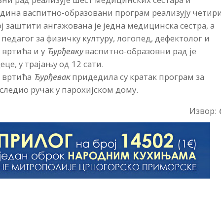
година васпитно-образовани програм реализују четир
ј заштити ангажована је једна медицинска сестра, а
педагог за физичку културу, логопед, дефектолог и
у вртића и у
васпитно-образовни рад је
Ђурђевку
е, у трајању од 12 сати.
з вртића
придедила су кратак програм за
Ђурђевак
уследио ручак у парохијском дому.
Извор: