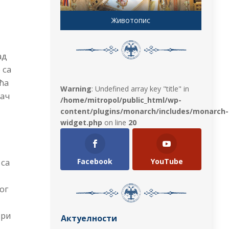
Животопис
г
ад
 са
ћа
Warning
: Undefined array key "title" in
тач
/home/mitropol/public_html/wp-
content/plugins/monarch/includes/monarch-
widget.php
on line
20
Facebook
YouTube
 са
ог
три
Актуелности