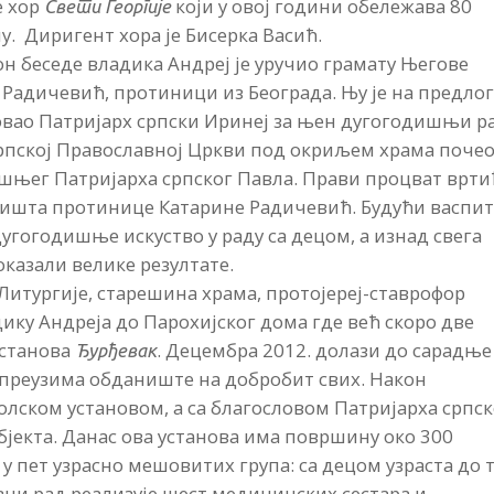
е хор
који у овој години обележава 80
Свети Георгије
. Диригент хора је Бисерка Васић.
н беседе владика Андреј је уручио грамату Његове
 Радичевић, протиници из Београда. Њу је на предло
овао Патријарх српски Иринеј за њен дугогодишњи р
Српској Православној Цркви под окриљем храма почео
ашњег Патријарха српског Павла. Прави процват врти
ништа протинице Катарине Радичевић. Будући васпи
угогодишње искуство у раду са децом, а изнад свега
оказали велике резултате.
Литургије, старешина храма, протојереј-ставрофор
дику Андреја до Парохијског дома где већ скоро две
установа
. Децембра 2012. долази до сарадње
Ђурђевак
преузима обданиште на добробит свих. Након
лском установом, а са благословом Патријарха српск
бјекта. Данас ова установа има површину око 300
у пет узрасно мешовитих група: са децом узраста до 
ни рад реализује шест медицинских сестара и