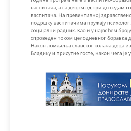
васпитача, а са децом од три до седам 
васпитача. На превентивној здравствено
подршку васпитачима пружају психолог, 
социјални радник. Као и у највећем број
спроведен током целодневног боравка дец
Након ломљења славског колача деца и
Владику и присутне госте, након чега је 