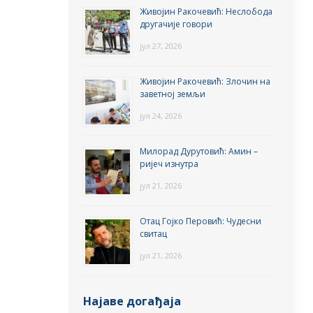
Живојин Ракочевић: Неслобода
другачије говори
јул 27, 2026
Живојин Ракочевић: Злочин на
заветној земљи
јул 24, 2026
Милорад Дурутовић: Амин –
ријеч изнутра
јул 21, 2026
Отац Гојко Перовић: Чудесни
свитац
јул 21, 2026
Најаве догађаја