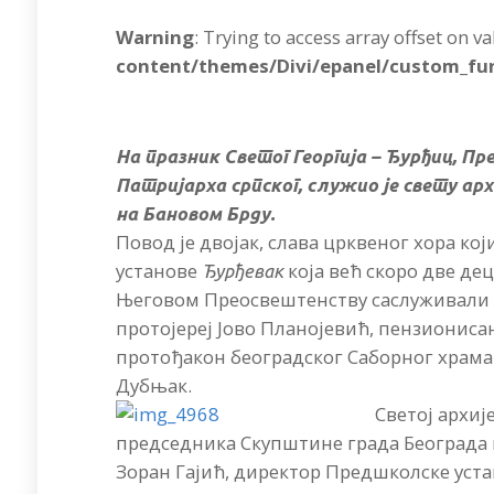
Warning
: Trying to access array offset on v
content/themes/Divi/epanel/custom_fu
На празник Светог Георгија – Ђурђиц, Пре
Патријарха српског, служио је свету ар
на Бановом Брду.
Повод је двојак, слава црквеног хора ко
установе
која већ скоро две де
Ђурђевак
Његовом Преосвештенству саслуживали с
протојереј Јово Планојевић, пензиониса
протођакон београдског Саборног храма
Дубњак.
Светој архиј
председника Скупштине града Београда 
Зоран Гајић, директор Предшколске уст