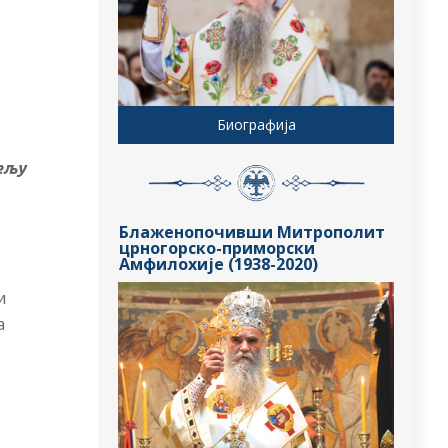
Биографија
ељу
Блаженопочивши Митрополит
црногорско-приморски
Амфилохије (1938-2020)
и
а