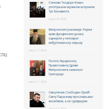
Стихови Теодоре Ковач
и
употпуњени музиком испунили
Трг Белависта
август 8, 2026
Митрополит Јоаникије: Ријеке
крви фундинских јунака
однијеле у неповрат
међуплеменску омразу
август 7, 2026
СПЦ
Посета Украјинској
Православној Цркви
Митрополита немачког
Григорија
август 7, 2026
Свештеник Слободан Лукић:
Свету Параскеву прослављамо
молитвом, а не сујевјерјем
август 7, 2026