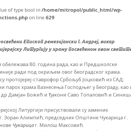
alue of type bool in
/home/mitropol/public_html/wp-
nctions.php
on line
629
освећени Епископ ремезијански г. Андреј, викар
хијерејску Литургију у храму посвећеном овом светит
ји обележава 80. година рада, као и Предшколске
ценије ради под окриљем овог београдског храма.
у протојереј-ставрофор Србољуб Јоцковић из САД;
ни парох храма Вазнесења Господњег у Београду, као 
 др Дамјан Божић и ђакони Саво Топаловић и Синиш
ерејској Литургији присуствовали су заменик
г. Зоран Алимпић, председник Општине Чукарица г.
анове
г. Милош Максовић.
Чукарица