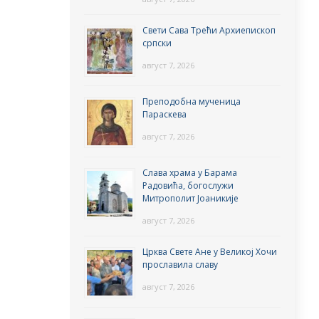
Свети Сава Трећи Архиепископ
српски
август 7, 2026
Преподобна мученица
Параскева
август 7, 2026
Слава храма у Барама
Радовића, богослужи
Митрополит Јоаникије
август 7, 2026
Црква Свете Ане у Великој Хочи
прославила славу
август 7, 2026