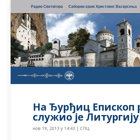
Радио Светигора
Саборни храм Христовог Васкрсења
На Ђурђиц Епископ 
служио је Литургију
нов 19, 2013 у 14:43
|
СПЦ