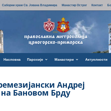
Саборни храм Св. Јована Владимира
Манастир Острог
Контакт
Бо
Насловна
Парохије
Манастири
Актуелности
ремезијански Андреј
 на Бановом Брду