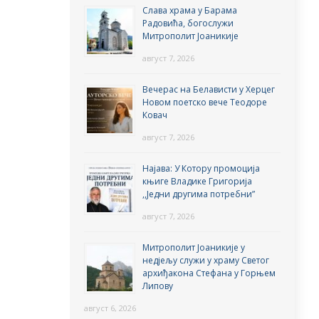
Слава храма у Барама
Радовића, богослужи
Митрополит Јоаникије
август 7, 2026
Вечерас на Белависти у Херцег
Новом поетско вече Теодоре
Ковач
август 7, 2026
Најава: У Котору промоција
књиге Владике Григорија
,,Једни другима потребни”
август 7, 2026
Митрополит Јоаникије у
недјељу служи у храму Светог
архиђакона Стефана у Горњем
Липову
август 6, 2026