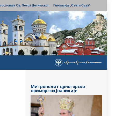
гословија Св. Петра Цетињског
Гимназија „Свети Сава“
Митрополит црногорско-
приморски Јоаникије