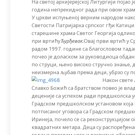
На светој архијерејској Литургији појао ј
година непрекидног рада при овом храму
У цркви испуњеној верним народом нако
Светости Патријарха српског гђи Катици
старешине храма Светог Георгија одлик
при вртићу
.Овај први вртић у 
Ђурђевак
радом 1997. године са благословом тад
почео је доласком за руководиоца обда
по струци, њено високо стручно знање, д
неизмерна љубав према деци, убрзо су п
Након свете 
Славко Божић са братством повео је вла
деценије са успехом ради предшколска 
Градском предшколском установом која 
потписаног уговора са Градском предшко
Иринеја, почело се са реконструкцијом о
квадратних метара. Деца су распоређена 
године програм неге и васпитно-образов