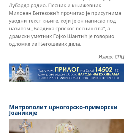
Лубарда радио. Песник и књижевник
Милован Витезовић прочитао је присутнима
уводни текст књиге, који је он написао под
називом „Владика српског песништва“, а
драмски уметник Гојко Шантић је говорио
одломке из Његошевих дела.
Извор: СПЦ
Митрополит црногорско-приморски
Јоаникије