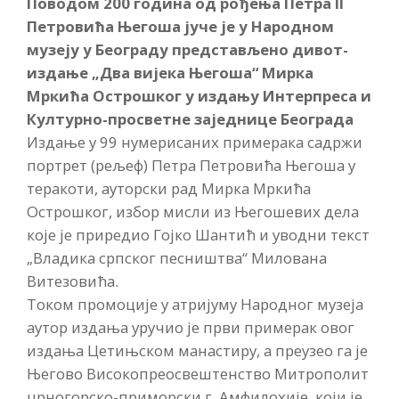
Поводом 200 година од рођења Петра II
Петровића Његоша јуче је у Народном
музеју у Београду представљено дивот-
издање „Два вијека Његоша“ Мирка
Мркића Острошког у издању
Интерпреса
и
Културно-просветне заједнице Београда
Издање у 99 нумерисаних примерака садржи
портрет (рељеф) Петра Петровића Његоша у
теракоти, ауторски рад Мирка Мркића
Острошког, избор мисли из Његошевих дела
које је приредио Гојко Шантић и уводни текст
„Владика српског песништва“ Милована
Витезовића.
Током промоције у атријуму Народног музеја
аутор издања уручио је први примерак овог
издања Цетињском манастиру, а преузео га је
Његово Високопреосвештенство Митрополит
црногорско-приморски г. Амфилохије, који је