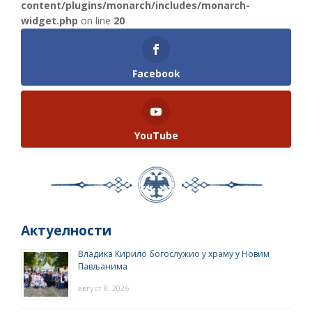
content/plugins/monarch/includes/monarch-
widget.php
on line
20
Facebook
YouTube
Актуелности
Владика Кирило богослужио у храму у Новим
Пављанима
август 8, 2026