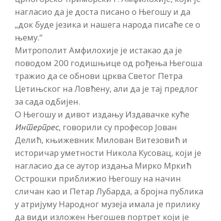
нагласио да је доста писано о Његошу и да
„док буде језика и нашега народа писаће се о
њему.“
Митрополит Амфилохије је истакао да је
поводом 200 годишњице од рођења Његоша
тражио да се обнови црква Светог Петра
Цетињског на Ловћену, али да је тај предлог
за сада одбијен.
О Његошу и дивот издању Издавачке куће
, говорили су професор Јован
Интерпрес
Делић, књижевник Милован Витезовић и
историчар уметности Никола Кусовац, који је
нагласио да се аутор издања Мирко Мркић
Острошки приближио Његошу на начин
сличан као и Петар Лубарда, а бројна публика
у атријуму Народног музеја имала је прилику
да види изложен Његошев портрет који је