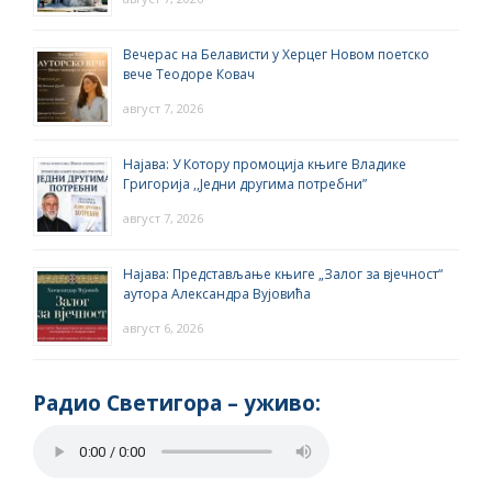
Вечерас на Белависти у Херцег Новом поетско
вече Теодоре Ковач
август 7, 2026
Најава: У Котору промоција књиге Владике
Григорија ,,Једни другима потребни”
август 7, 2026
Најава: Представљање књиге „Залог за вјечност“
аутора Александра Вујовића
август 6, 2026
Радио Светигора – yживо: