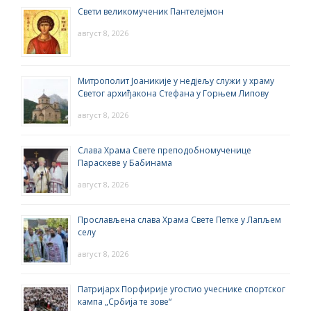
Свети великомученик Пантелејмон
август 8, 2026
Митрополит Јоаникије у недјељу служи у храму
Светог архиђакона Стефана у Горњем Липову
август 8, 2026
Слава Храма Свете преподобномученице
Параскеве у Бабинама
август 8, 2026
Прослављена слава Храма Свете Петке у Лапљем
селу
август 8, 2026
Патријарх Порфирије угостио учеснике спортског
кампа „Србија те зове“