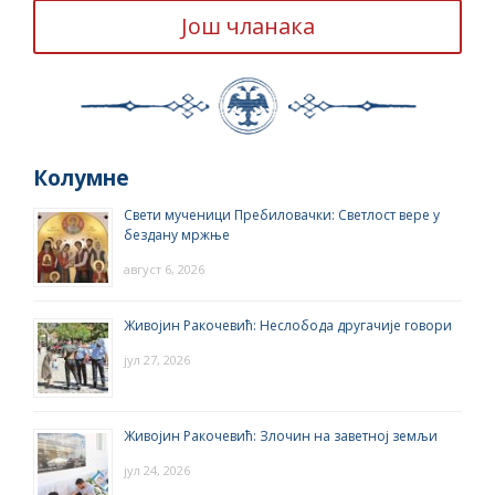
Још чланака
Колумне
Свети мученици Пребиловачки: Светлост вере у
бездану мржње
август 6, 2026
Живојин Ракочевић: Неслобода другачије говори
јул 27, 2026
Живојин Ракочевић: Злочин на заветној земљи
јул 24, 2026