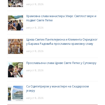
август 8, 2026
Храмовна слава манастира Улије: Светлост вере и
подвиг Свете Петке
август 8, 2026
Црква Светих Пантелејмона и Климента Охридског
у Барама Радовића прославила храмовну славу
август 8, 2026
Прослављена слава Цркве Свете Петке у Сутомору
август 8, 2026
Са Одигитријом у манастире на Скадарском
језеру
август 8, 2026