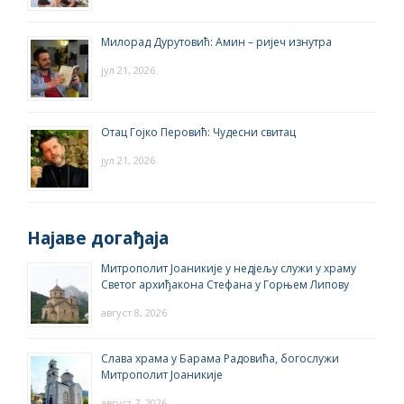
Милорад Дурутовић: Амин – ријеч изнутра
јул 21, 2026
Отац Гојко Перовић: Чудесни свитац
јул 21, 2026
Најаве догађаја
Митрополит Јоаникије у недјељу служи у храму
Светог архиђакона Стефана у Горњем Липову
август 8, 2026
Слава храма у Барама Радовића, богослужи
Митрополит Јоаникије
август 7, 2026