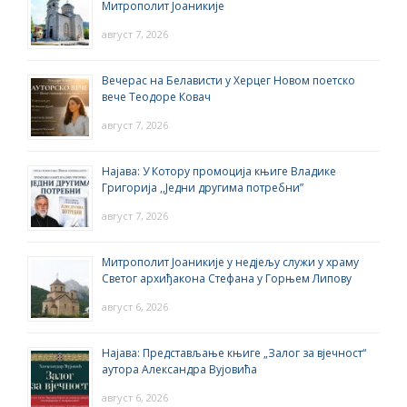
Митрополит Јоаникије
август 7, 2026
Вечерас на Белависти у Херцег Новом поетско
вече Теодоре Ковач
август 7, 2026
Најава: У Котору промоција књиге Владике
Григорија ,,Једни другима потребни”
август 7, 2026
Митрополит Јоаникије у недјељу служи у храму
Светог архиђакона Стефана у Горњем Липову
август 6, 2026
Најава: Представљање књиге „Залог за вјечност“
аутора Александра Вујовића
август 6, 2026