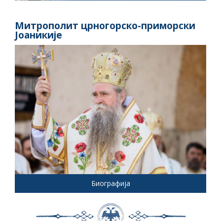
Митрополит црногорско-приморски
Јоаникије
Биографија