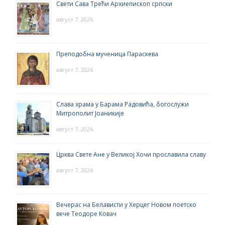
Свети Сава Трећи Архиепископ српски
август 7, 2026
Преподобна мученица Параскева
август 7, 2026
Слава храма у Барама Радовића, богослужи
Митрополит Јоаникије
август 7, 2026
Црква Свете Ане у Великој Хочи прославила славу
август 7, 2026
Вечерас на Белависти у Херцег Новом поетско
вече Теодоре Ковач