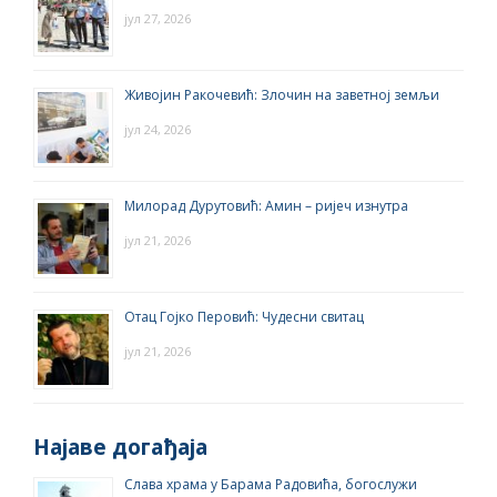
јул 27, 2026
Живојин Ракочевић: Злочин на заветној земљи
јул 24, 2026
Милорад Дурутовић: Амин – ријеч изнутра
јул 21, 2026
Отац Гојко Перовић: Чудесни свитац
јул 21, 2026
Најаве догађаја
Слава храма у Барама Радовића, богослужи