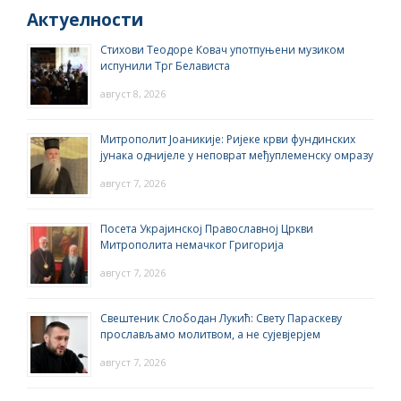
Актуелности
Стихови Теодоре Ковач употпуњени музиком
испунили Трг Белависта
август 8, 2026
Митрополит Јоаникије: Ријеке крви фундинских
јунака однијеле у неповрат међуплеменску омразу
август 7, 2026
Посета Украјинској Православној Цркви
Митрополита немачког Григорија
август 7, 2026
Свештеник Слободан Лукић: Свету Параскеву
прослављамо молитвом, а не сујевјерјем
август 7, 2026