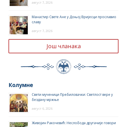
август 7, 2026
Манастир Свете Ане у Доњој Вријесци прославио
славу
август 7, 2026
Још чланака
Колумне
Свети мученици Пребиловачки: Светлост вере у
бездану мржње
август 6, 2026
Живојин Ракочевић: Неслобода другачије говори