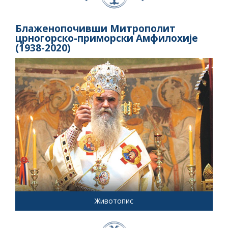
Блаженопочивши Митрополит
црногорско-приморски Амфилохије
(1938-2020)
Животопис