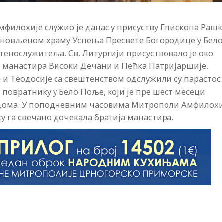
филохије служио је данас у присуству Епископа Рашк
 обновљеном храму Успења Пресвете Богородице у Бел
енослужитеља. Св. Литургији присуствовало је око
 манастира Високи Дечани и Пећка Патријаршије.
 и Теодосије са свештенством одслужили су парастос
повратнику у Бело Поље, који је пре шест месеци
 дома. У поподневним часовима Митрополи Амфилохи
у га свечано дочекала братија манастира.