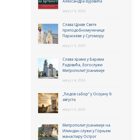
Александра Вујовића
август 6, 2026
Слава Цркве Свете
преподобномученице
Параскеве у Сутомору
август 5, 2026
Слава храма у Барама
Радовића, богослужи
Митрополит Јоаникије
август 4, 2026
„Ђедов сабор“ у Осојану 9.
августа
август 2, 2026
Митрополит Јоаникије на
Илиндан служи у Горњем
манастиру Острог