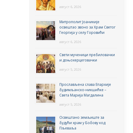
август 6, 2026
Митрополит Јоаникије
освештао звоно за Храм Светог
Георгија у селу Горовићи
август 6, 2026
Свети мученици пребиловачки
и доњохерцеговачки
август 5, 2026
Прослављена слава Епархије
будимљанско-никшићке –
Света Марија Магдалина
август 5, 2026
Освештано земљиште за
будући храм у Бобову код
Пљеваља