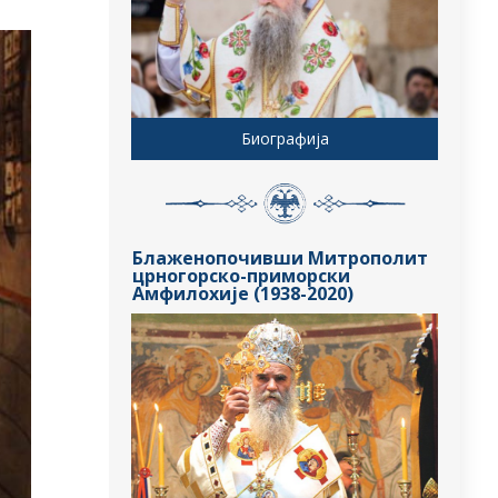
Биографија
Блаженопочивши Митрополит
црногорско-приморски
Амфилохије (1938-2020)