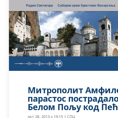
Радио Светигора
Саборни храм Христовог Васкрсења
Митрополит Амфило
парастос пострадал
Белом Пољу код Пе
окт 28, 2013 у 19:15
|
СПЦ