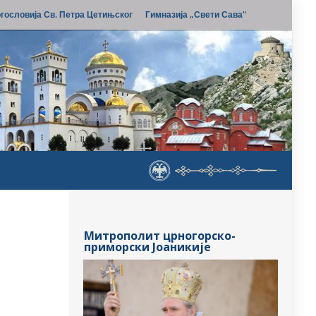
гословија Св. Петра Цетињског
Гимназија „Свети Сава“
Митрополит црногорско-
приморски Јоаникије