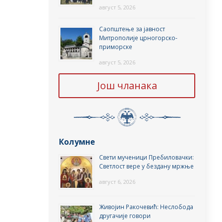
август 5, 2026
Саопштење за јавност
Митрополије црногорско-
приморске
август 5, 2026
Још чланака
Колумне
Свети мученици Пребиловачки:
Светлост вере у бездану мржње
август 6, 2026
Живојин Ракочевић: Неслобода
другачије говори