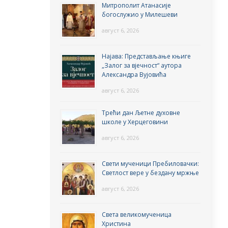
Митрополит Атанасије
богослужио у Милешеви
август 6, 2026
Најава: Представљање књиге
„Залог за вјечност“ аутора
Александра Вујовића
август 6, 2026
Трећи дан Љетне духовне
школе у Херцеговини
август 6, 2026
Свети мученици Пребиловачки:
Светлост вере у бездану мржње
август 6, 2026
Света великомученица
Христина