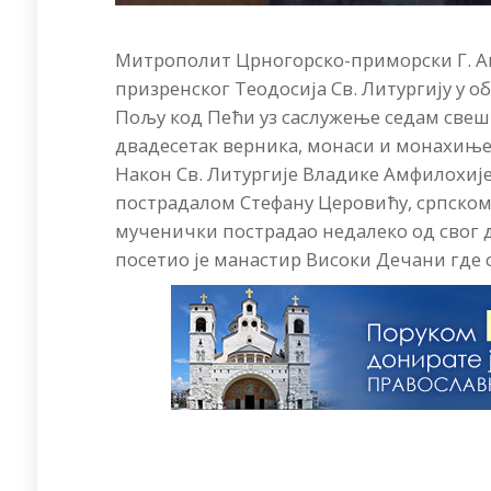
Митрополит Црногорско-приморски Г. Ам
призренског Теодосија Св. Литургију у
Пољу код Пећи уз саслужење седам свешт
двадесетак верника, монаси и монахиње
Након Св. Литургије Владике Амфилохије
пострадалом Стефану Церовићу, српском 
мученички пострадао недалеко од свог
посетио је манастир Високи Дечани где с