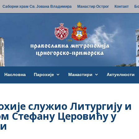
Саборни храм Св. Јована Владимира
Манастир Острог
Контакт
Бо
Насловна
Парохије
Манастири
Актуелности
хије служио Литургију и
ом Стефану Церовићу у
ћи