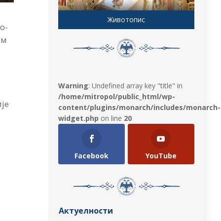
Животопис
о-
ом
Warning
: Undefined array key "title" in
/home/mitropol/public_html/wp-
је
content/plugins/monarch/includes/monarch-
widget.php
on line
20
Facebook
YouTube
Актуелности