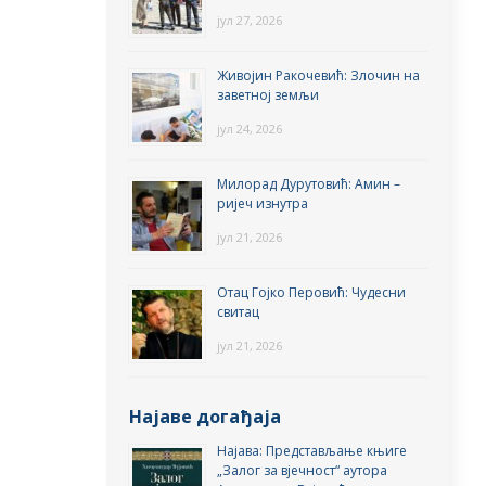
јул 27, 2026
Живојин Ракочевић: Злочин на
заветној земљи
јул 24, 2026
Милорад Дурутовић: Амин –
ријеч изнутра
јул 21, 2026
Отац Гојко Перовић: Чудесни
свитац
јул 21, 2026
Најаве догађаја
Најава: Представљање књиге
„Залог за вјечност“ аутора