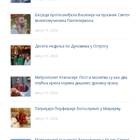
Бесједа протосинђела Василија на празник Светог
великомученика Пантелејмона
август 9, 2026
Десета недјеља по Духовима у Острогу
август 9, 2026
Митрополит Атанасије: Пост и молитва су као два
плућна крила којима дишемо духовну храну
август 9, 2026
Патријарх Порфирије богослужио у Миријеву
август 9, 2026
Митрополит Јоаникије богослужио у Храму Светог