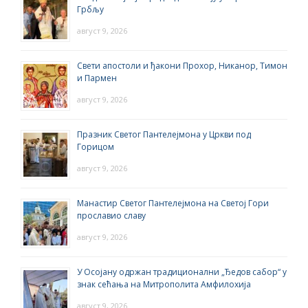
Грбљу
август 9, 2026
Свети апостоли и ђакони Прохор, Никанор, Тимон
и Пармен
август 9, 2026
Празник Светог Пантелејмона у Цркви под
Горицом
август 9, 2026
Манастир Светог Пантелејмона на Светој Гори
прославио славу
август 9, 2026
У Осојану одржан традиционални „Ђедов сабор“ у
знак сећања на Митрополита Амфилохија
август 9, 2026