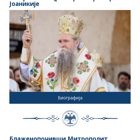
Јоаникије
Биографија
Блаженопочивши Митрополит