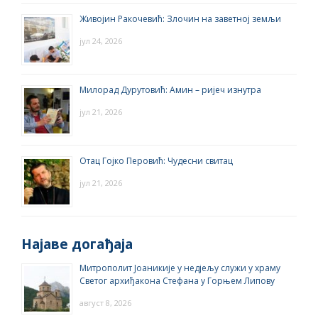
Живојин Ракочевић: Злочин на заветној земљи
јул 24, 2026
Милорад Дурутовић: Амин – ријеч изнутра
јул 21, 2026
Отац Гојко Перовић: Чудесни свитац
јул 21, 2026
Најаве догађаја
Митрополит Јоаникије у недјељу служи у храму
Светог архиђакона Стефана у Горњем Липову
август 8, 2026