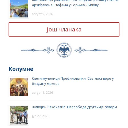
архиђакона Стефана у Горњем Липову
август 9, 2026
Још чланака
Колумне
Свети мученици Пребиловачки: Светлост вере у
бездану мржње
август 6, 2026
Живојин Ракочевић: Неслобода другачије говори
јул 27, 2026