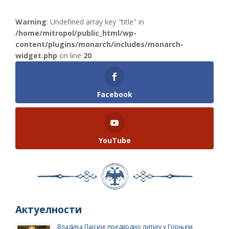
Warning
: Undefined array key "title" in
/home/mitropol/public_html/wp-
content/plugins/monarch/includes/monarch-
widget.php
on line
20
Facebook
YouTube
Актуелности
Владика Пајсије предводио литију у Горњем