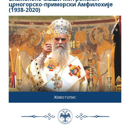
црногорско-приморски Амфилохије
(1938-2020)
Животопис