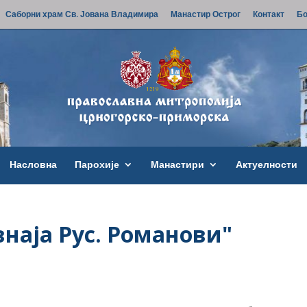
Саборни храм Св. Јована Владимира
Манастир Острог
Контакт
Бо
Насловна
Парохије
Манастири
Актуелности
наја Рус. Романови"