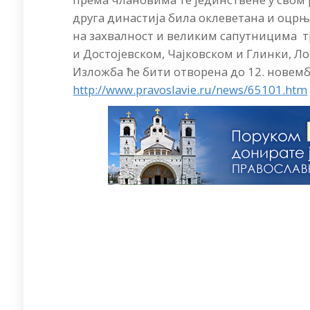
друга династија била оклеветана и оцрњ
на захвалност и великим сапутницима т
и Достојевском, Чајковском и Глинки, Л
Изложба ће бити отворена до 12. новемб
http://www.pravoslavie.ru/news/65101.htm