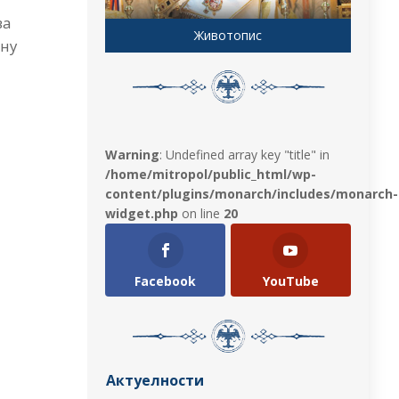
ва
Животопис
ину
Warning
: Undefined array key "title" in
/home/mitropol/public_html/wp-
content/plugins/monarch/includes/monarch-
widget.php
on line
20
Facebook
YouTube
Актуелности