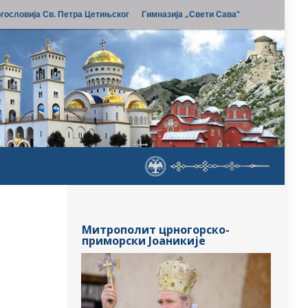
гословија Св. Петра Цетињског
Гимназија „Свети Сава“
Митрополит црногорско-
приморски Јоаникије