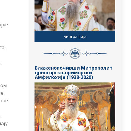
јке
Биографија
га,
,
Блаженопочивши Митрополит
црногорско-приморски
Амфилохије (1938-2020)
вом
е,
мове
и
чају