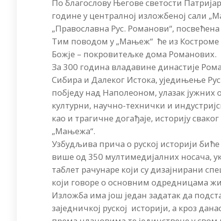
По благослову Његове светости Патријарх
године у централној изложбеној сали „
„Православна Рус. Романови“, посвећена
Тим поводом у „Мањеж“ ће из Костроме
Божје – покровитељке дома Романових.
За 300 година владавине династије Роман
Сибира и Далеког Истока, уједињење Рус
побједу над Наполеоном, улазак јужних о
културни, научно-технички и индустријс
као и трагичне догађаје, историју свако
„Мањежа“.
Узбудљива прича о руској историји бић
више од 350 мултимедијалних носача, ук
таблет рачунаре који су дизајнирани сп
који говоре о основним одредницама жи
Изложба има још један задатак да подс
заједничкој руској историји, а кроз дана
према члановима те јединствене у свом р