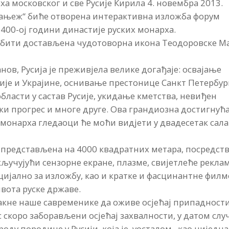
а московског и све Русије Кирила 4. новембра 2013.
Мањеж“ биће отворена интерактивна изложба форум
 400-ој години династије руских монарха.
 бити достављена чудотоворна икона Теодоровске Ма
ов, Русија је преживјела велике догађаје: освајање
ије и Украјине, оснивање престонице Санкт Петербур
бласти у састав Русије, укидање кметства, невиђен
ки прогрес и многе друге. Ова грандиозна достигнућа
г монарха гледаоци ће моћи видјети у двадесетак сала
е представљена на 4000 квадратних метара, посредст
ључујући сензорне екране, плазме, свијетлеће реклам
ецијално за изложбу, као и кратке и фасцинантне фил
вота руске државе.
такне наше савременике да оживе осјећај припадност
с скоро заборављени осјећај захвалности, у датом слу
оду породице у Русији, која је, уосталом, као ниједна