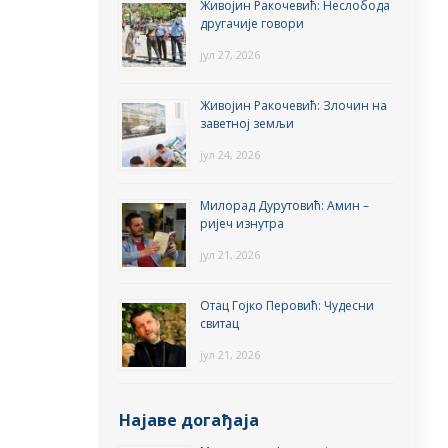
Живојин Ракочевић: Неслобода
другачије говори
јул 27, 2026
Живојин Ракочевић: Злочин на
заветној земљи
јул 24, 2026
Милорад Дурутовић: Амин –
ријеч изнутра
јул 21, 2026
Отац Гојко Перовић: Чудесни
свитац
јул 21, 2026
Најаве догађаја