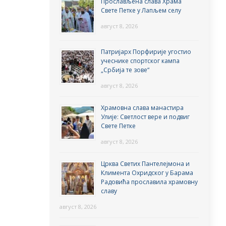
Прослављена слава Храма
Свете Петке у Лапљем селу
август 8, 2026
Патријарх Порфирије угостио
учеснике спортског кампа
„Србија те зове“
август 8, 2026
Храмовна слава манастира
Улије: Светлост вере и подвиг
Свете Петке
август 8, 2026
Црква Светих Пантелејмона и
Климента Охридског у Барама
Радовића прославила храмовну
славу
август 8, 2026