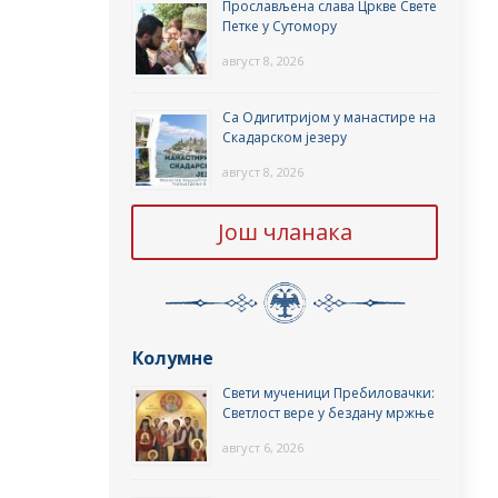
Прослављена слава Цркве Свете
Петке у Сутомору
август 8, 2026
Са Одигитријом у манастире на
Скадарском језеру
август 8, 2026
Још чланака
Колумне
Свети мученици Пребиловачки:
Светлост вере у бездану мржње
август 6, 2026