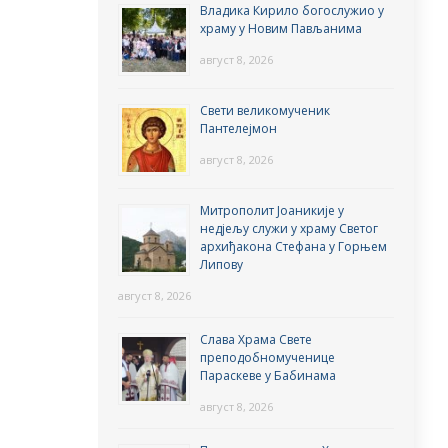
Владика Кирило богослужио у
храму у Новим Пављанима
август 8, 2026
Свети великомученик
Пантелејмон
август 8, 2026
Митрополит Јоаникије у
недјељу служи у храму Светог
архиђакона Стефана у Горњем
Липову
август 8, 2026
Слава Храма Свете
преподобномученице
Параскеве у Бабинама
август 8, 2026