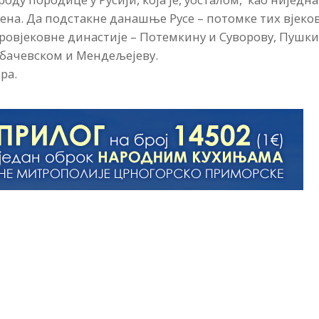
ена. Да подстакне данашње Русе – потомке тих вјеко
ровјековне династије – Потемкину и Суворову, Пушк
обачевском и Мендељејеву.
ра.