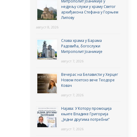
Митрополит Јоаникије у
недјељу служи у храму Светог
архиђакона Стефана у Горњем
Липову
август 8, 2026
Слава храма у Барама
Радовића, богослужи
Митрополит Јоаникије
август 7, 2026
Вечерас на Белависти у Херцег
Новом поетско вече Теодоре
Ковач
август 7, 2026
Најава: У Котору промоција
књиге Владике Григорија
,,Једни другима потребни”
август 7, 2026