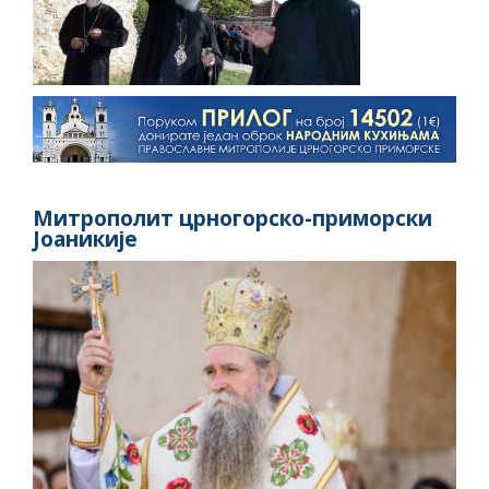
Митрополит црногорско-приморски
Јоаникије