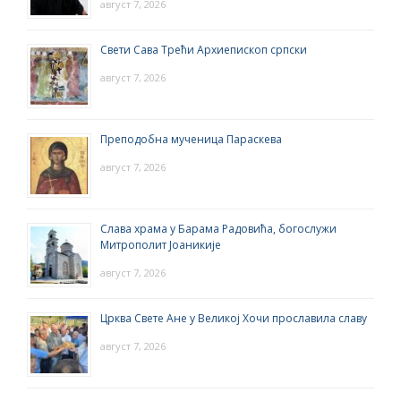
август 7, 2026
Свети Сава Трећи Архиепископ српски
август 7, 2026
Преподобна мученица Параскева
август 7, 2026
Слава храма у Барама Радовића, богослужи
Митрополит Јоаникије
август 7, 2026
Црква Свете Ане у Великој Хочи прославила славу
август 7, 2026