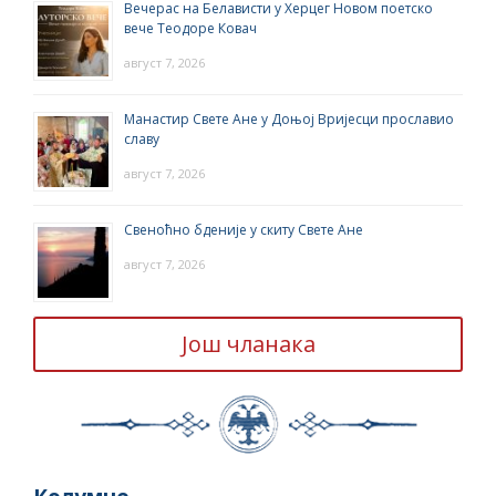
Вечерас на Белависти у Херцег Новом поетско
вече Теодоре Ковач
август 7, 2026
Манастир Свете Ане у Доњој Вријесци прославио
славу
август 7, 2026
Свеноћно бденије у скиту Свете Ане
август 7, 2026
Још чланака