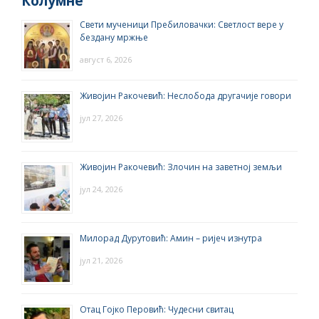
Колумне
Свети мученици Пребиловачки: Светлост вере у
бездану мржње
август 6, 2026
Живојин Ракочевић: Неслобода другачије говори
јул 27, 2026
Живојин Ракочевић: Злочин на заветној земљи
јул 24, 2026
Милорад Дурутовић: Амин – ријеч изнутра
јул 21, 2026
Отац Гојко Перовић: Чудесни свитац