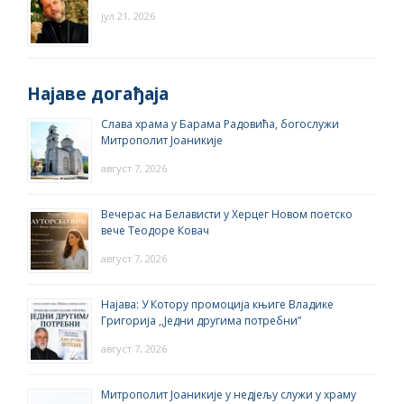
јул 21, 2026
Најаве догађаја
Слава храма у Барама Радовића, богослужи
Митрополит Јоаникије
август 7, 2026
Вечерас на Белависти у Херцег Новом поетско
вече Теодоре Ковач
август 7, 2026
Најава: У Котору промоција књиге Владике
Григорија ,,Једни другима потребни”
август 7, 2026
Митрополит Јоаникије у недјељу служи у храму