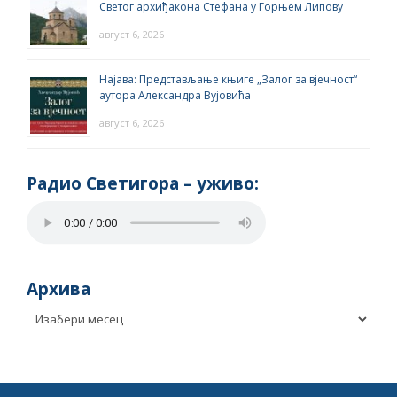
Светог архиђакона Стефана у Горњем Липову
август 6, 2026
Најава: Представљање књиге „Залог за вјечност“
аутора Александра Вујовића
август 6, 2026
Радио Светигора – yживо:
Архива
Архива