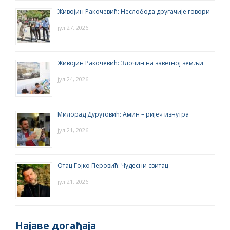
Живојин Ракочевић: Неслобода другачије говори
јул 27, 2026
Живојин Ракочевић: Злочин на заветној земљи
јул 24, 2026
Милорад Дурутовић: Амин – ријеч изнутра
јул 21, 2026
Отац Гојко Перовић: Чудесни свитац
јул 21, 2026
Најаве догађаја