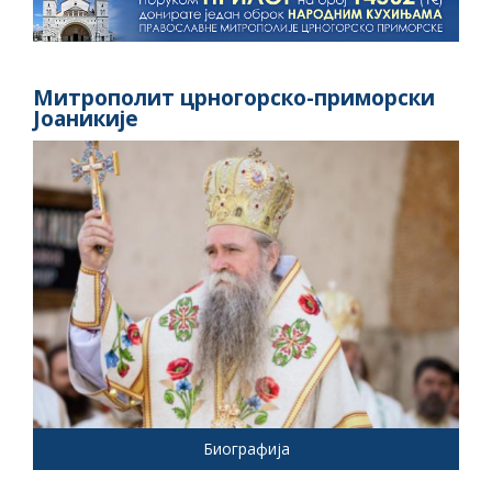
Митрополит црногорско-приморски
Јоаникије
Биографија