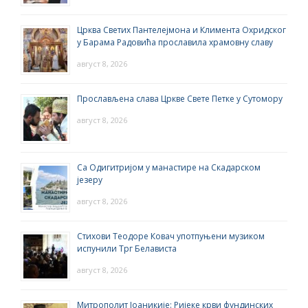
Црква Светих Пантелејмона и Климента Охридског
у Барама Радовића прославила храмовну славу
август 8, 2026
Прослављена слава Цркве Свете Петке у Сутомору
август 8, 2026
Са Одигитријом у манастире на Скадарском
језеру
август 8, 2026
Стихови Теодоре Ковач употпуњени музиком
испунили Трг Белависта
август 8, 2026
Митрополит Јоаникије: Ријеке крви фундинских