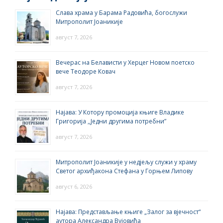
Слава храма у Барама Радовића, богослужи
Митрополит Јоаникије
август 7, 2026
Вечерас на Белависти у Херцег Новом поетско
вече Теодоре Ковач
август 7, 2026
Најава: У Котору промоција књиге Владике
Григорија ,,Једни другима потребни”
август 7, 2026
Митрополит Јоаникије у недјељу служи у храму
Светог архиђакона Стефана у Горњем Липову
август 6, 2026
Најава: Представљање књиге „Залог за вјечност“
аутора Александра Вујовића