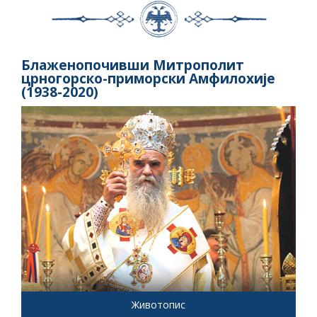
Блаженопочивши Митрополит
црногорско-приморски Амфилохије
(1938-2020)
Животопис