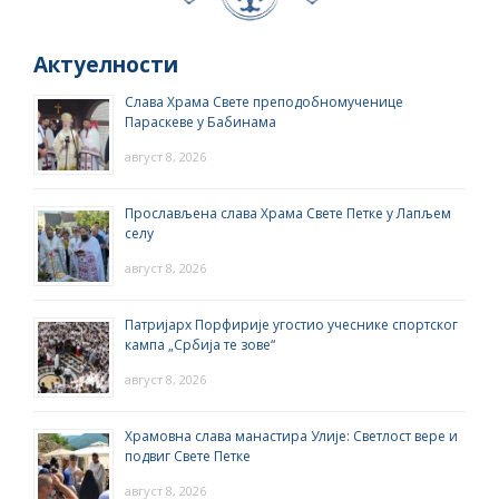
Актуелности
Слава Храма Свете преподобномученице
Параскеве у Бабинама
август 8, 2026
Прослављена слава Храма Свете Петке у Лапљем
селу
август 8, 2026
Патријарх Порфирије угостио учеснике спортског
кампа „Србија те зове“
август 8, 2026
Храмовна слава манастира Улије: Светлост вере и
подвиг Свете Петке
август 8, 2026