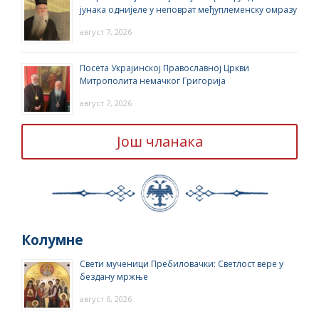
јунака однијеле у неповрат међуплеменску омразу
август 7, 2026
Посета Украјинској Православној Цркви
Митрополита немачког Григорија
август 7, 2026
Још чланака
Колумне
Свети мученици Пребиловачки: Светлост вере у
бездану мржње
август 6, 2026