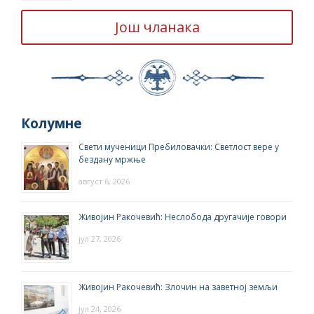
Још чланака
Колумне
Свети мученици Пребиловачки: Светлост вере у
бездану мржње
август 6, 2026
Живојин Ракочевић: Неслобода другачије говори
јул 27, 2026
Живојин Ракочевић: Злочин на заветној земљи
јул 24, 2026