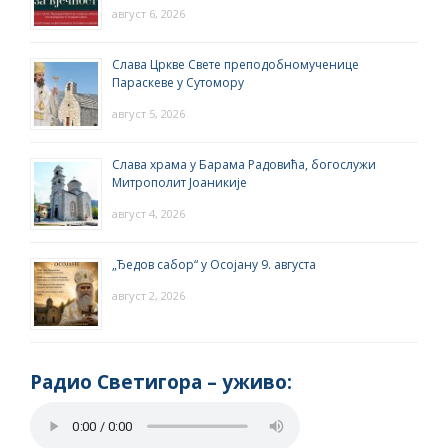
август 6, 2026
Слава Цркве Свете преподобномученице
Параскеве у Сутомору
август 5, 2026
Слава храма у Барама Радовића, богослужи
Митрополит Јоаникије
август 4, 2026
„Ђедов сабор“ у Осојану 9. августа
август 2, 2026
Радио Светигора – yживо: