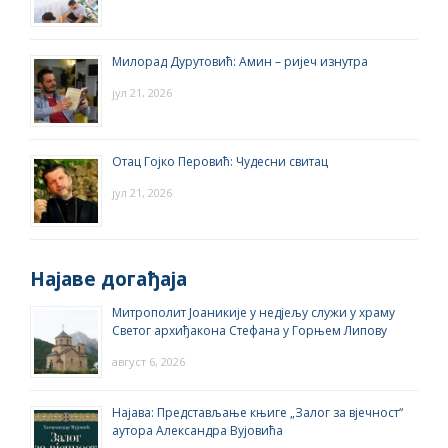
Милорад Дурутовић: Амин – ријеч изнутра
јул 21, 2026
Отац Гојко Перовић: Чудесни свитац
јул 21, 2026
Најаве догађаја
Митрополит Јоаникије у недјељу служи у храму
Светог архиђакона Стефана у Горњем Липову
август 6, 2026
Најава: Представљање књиге „Залог за вјечност“
аутора Александра Вујовића