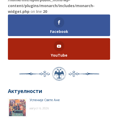
content/plugins/monarch/includes/monarch-
widget.php
on line
20
Facebook
YouTube
Актуелности
Успеније Свете Ане
август 6, 2026