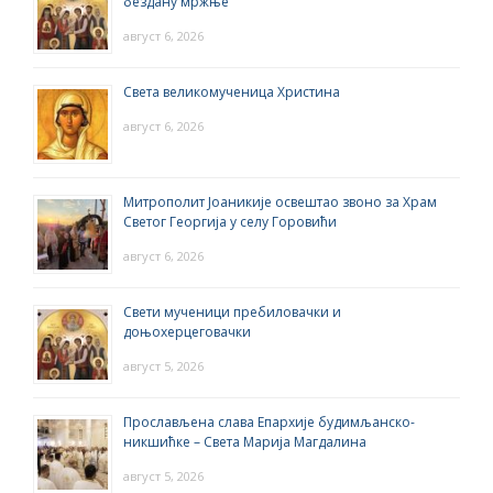
бездану мржње
август 6, 2026
Света великомученица Христина
август 6, 2026
Митрополит Јоаникије освештао звоно за Храм
Светог Георгија у селу Горовићи
август 6, 2026
Свети мученици пребиловачки и
доњохерцеговачки
август 5, 2026
Прослављена слава Епархије будимљанско-
никшићке – Света Марија Магдалина
август 5, 2026