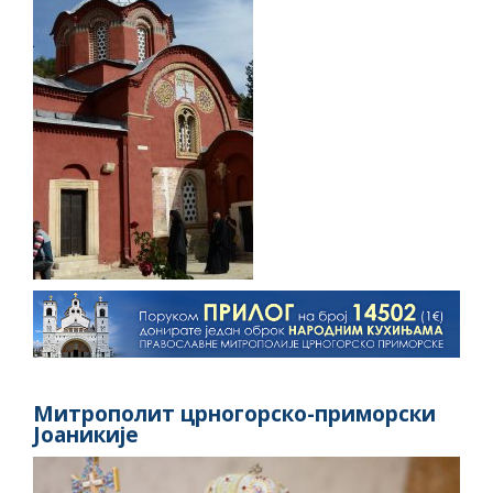
Митрополит црногорско-приморски
Јоаникије