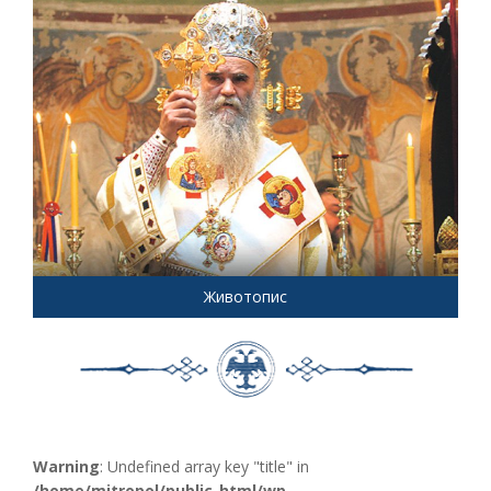
Животопис
Warning
: Undefined array key "title" in
/home/mitropol/public_html/wp-