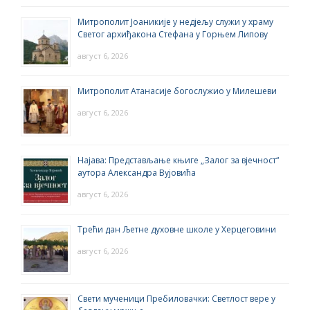
Митрополит Јоаникије у недјељу служи у храму
Светог архиђакона Стефана у Горњем Липову
август 6, 2026
Митрополит Атанасије богослужио у Милешеви
август 6, 2026
Најава: Представљање књиге „Залог за вјечност“
аутора Александра Вујовића
август 6, 2026
Трећи дан Љетне духовне школе у Херцеговини
август 6, 2026
Свети мученици Пребиловачки: Светлост вере у