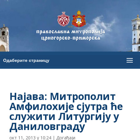
Најава: Митрополит
Амфилохије сјутра ће
служити Литургију у
Даниловграду
окт 11, 2013 у 10:24
|
Догађаји