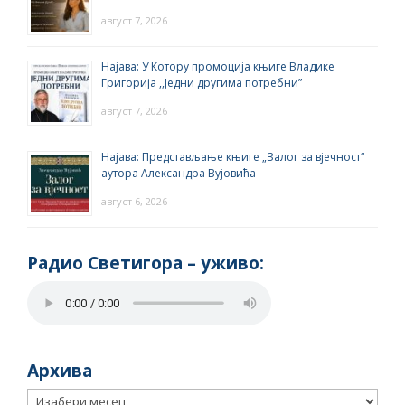
август 7, 2026
Најава: У Котору промоција књиге Владике
Григорија ,,Једни другима потребни”
август 7, 2026
Најава: Представљање књиге „Залог за вјечност“
аутора Александра Вујовића
август 6, 2026
Радио Светигора – yживо:
Архива
Архива