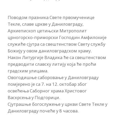
Поводом празника Свете првомученице
Текле, славе цркве у Даниловграду,
Архиепископ цетињски Митрополит
црногорско-приморски Господин Амфилохије
служиће сјутра са свештенством Свету службу
Божију у овом даниловградском храму.
Након Литургије Владика ће са свештенством
предводити славску литију која ће проћи
градским улицама.
Овогодишње саборовање у Даниловграду
помјерено је са 7. на 12. октобар због
освећења Саборног храма Христовог
Васкрсења у Подгорици.
Сјутрашње богослужење у цркви Свете Текле у
Даниловграду почеће у 8 часова.