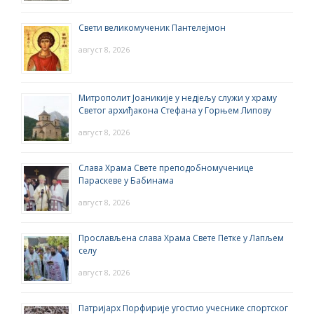
Свети великомученик Пантелејмон
август 8, 2026
Митрополит Јоаникије у недјељу служи у храму
Светог архиђакона Стефана у Горњем Липову
август 8, 2026
Слава Храма Свете преподобномученице
Параскеве у Бабинама
август 8, 2026
Прослављена слава Храма Свете Петке у Лапљем
селу
август 8, 2026
Патријарх Порфирије угостио учеснике спортског