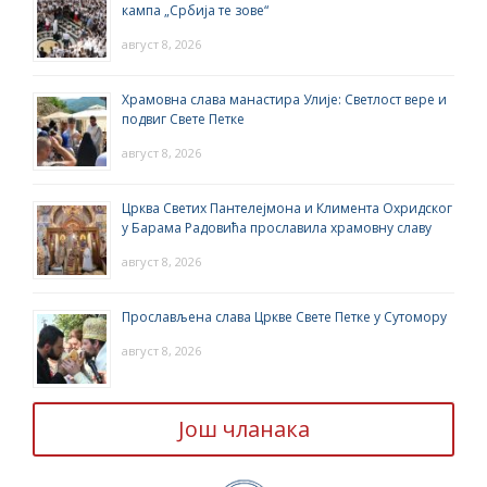
кампа „Србија те зове“
август 8, 2026
Храмовна слава манастира Улије: Светлост вере и
подвиг Свете Петке
август 8, 2026
Црква Светих Пантелејмона и Климента Охридског
у Барама Радовића прославила храмовну славу
август 8, 2026
Прослављена слава Цркве Свете Петке у Сутомору
август 8, 2026
Још чланака