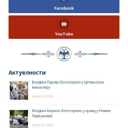
Facebook
YouTube
Актуелности
Владика Пајсије богослужио у Цетињском
манастиру
август 9, 2026
Владика Кирило богослужио у храму у Новим
Пављанима
август 8, 2026