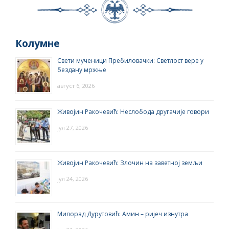
Колумне
Свети мученици Пребиловачки: Светлост вере у
бездану мржње
август 6, 2026
Живојин Ракочевић: Неслобода другачије говори
јул 27, 2026
Живојин Ракочевић: Злочин на заветној земљи
јул 24, 2026
Милорад Дурутовић: Амин – ријеч изнутра