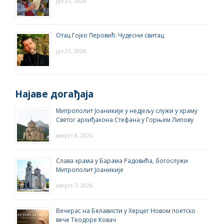
јул 21, 2026
Отац Гојко Перовић: Чудесни свитац
јул 21, 2026
Најаве догађаја
Митрополит Јоаникије у недјељу служи у храму
Светог архиђакона Стефана у Горњем Липову
август 8, 2026
Слава храма у Барама Радовића, богослужи
Митрополит Јоаникије
август 7, 2026
Вечерас на Белависти у Херцег Новом поетско
вече Теодоре Ковач