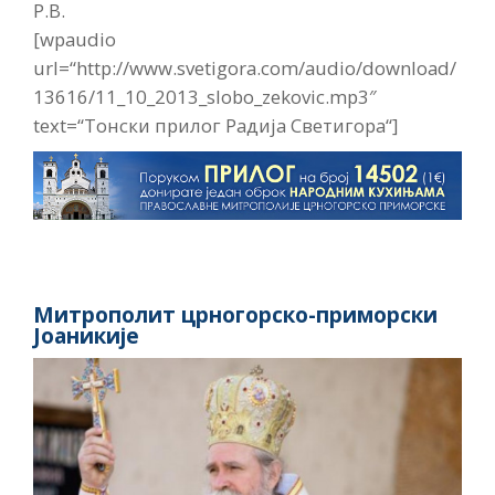
Р.В.
[wpaudio
url=“http://www.svetigora.com/audio/download/
13616/11_10_2013_slobo_zekovic.mp3″
text=“Тонски прилог Радија Светигора“]
Митрополит црногорско-приморски
Јоаникије