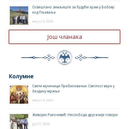
Освештано земљиште за будући храм у Бобову
код Пљеваља
август 5, 2026
Још чланака
Колумне
Свети мученици Пребиловачки: Светлост вере у
бездану мржње
август 6, 2026
Живојин Ракочевић: Неслобода другачије говори
јул 27, 2026