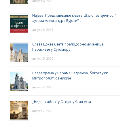
август 6, 2026
Најава: Представљање књиге „Залог за вјечност“
аутора Александра Вујовића
август 6, 2026
Слава Цркве Свете преподобномученице
Параскеве у Сутомору
август 5, 2026
Слава храма у Барама Радовића, богослужи
Митрополит Јоаникије
август 4, 2026
„Ђедов сабор“ у Осојану 9. августа
август 2, 2026