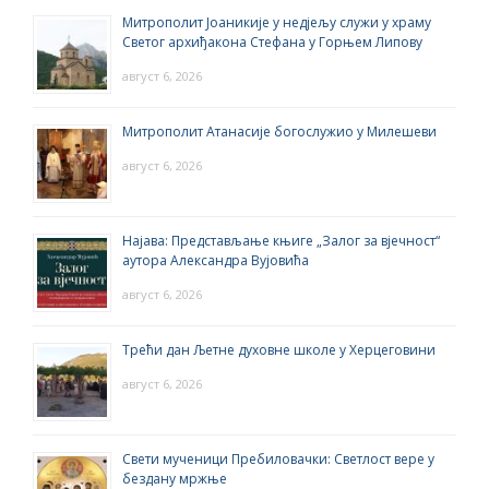
Митрополит Јоаникије у недјељу служи у храму
Светог архиђакона Стефана у Горњем Липову
август 6, 2026
Митрополит Атанасије богослужио у Милешеви
август 6, 2026
Најава: Представљање књиге „Залог за вјечност“
аутора Александра Вујовића
август 6, 2026
Трећи дан Љетне духовне школе у Херцеговини
август 6, 2026
Свети мученици Пребиловачки: Светлост вере у
бездану мржње