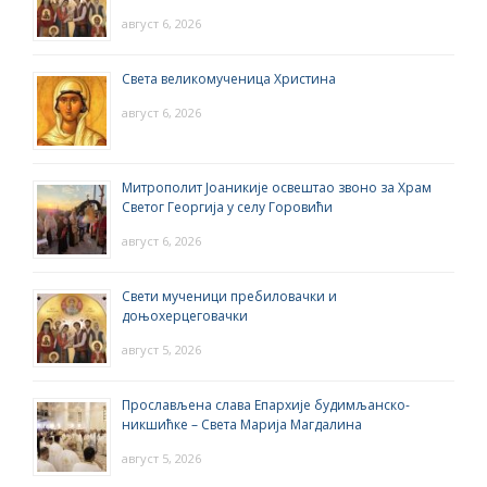
август 6, 2026
Света великомученица Христина
август 6, 2026
Митрополит Јоаникије освештао звоно за Храм
Светог Георгија у селу Горовићи
август 6, 2026
Свети мученици пребиловачки и
доњохерцеговачки
август 5, 2026
Прослављена слава Епархије будимљанско-
никшићке – Света Марија Магдалина
август 5, 2026