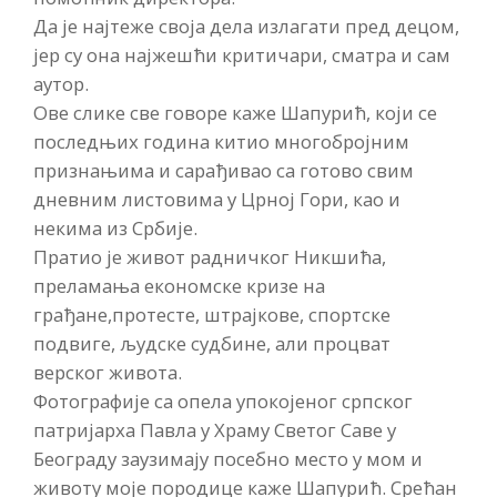
Да је најтеже своја дела излагати пред децом,
јер су она најжешћи критичари, сматра и сам
аутор.
Ове слике све говоре каже Шапурић, који се
последњих година китио многобројним
признањима и сарађивао са готово свим
дневним листовима у Црној Гори, као и
некима из Србије.
Пратио је живот радничког Никшића,
преламања економске кризе на
грађане,протесте, штрајкове, спортске
подвиге, људске судбине, али процват
верског живота.
Фотографије са опела упокојеног српског
патријарха Павла у Храму Светог Саве у
Београду заузимају посебно место у мом и
животу моје породице каже Шапурић. Срећан