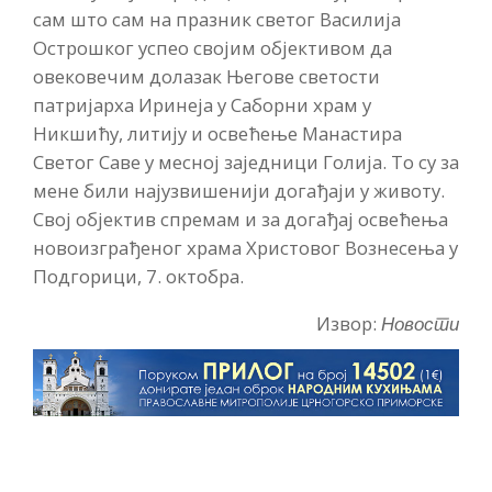
сам што сам на празник светог Василија
Острошког успео својим објективом да
овековечим долазак Његове светости
патријарха Иринеја у Саборни храм у
Никшићу, литију и освећење Манастира
Светог Саве у месној заједници Голија. То су за
мене били најузвишенији догађаји у животу.
Свој објектив спремам и за догађај освећења
новоизграђеног храма Христовог Вознесења у
Подгорици, 7. октобра.
Извор:
Новости