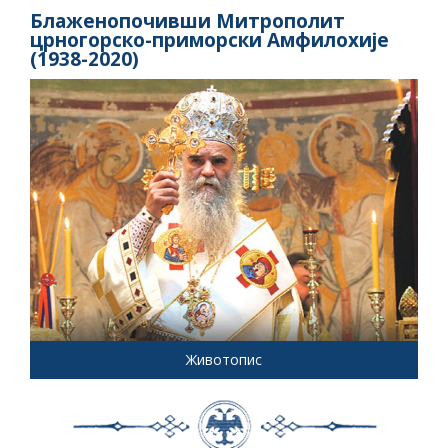
Блаженопочивши Митрополит
црногорско-приморски Амфилохије
(1938-2020)
Животопис