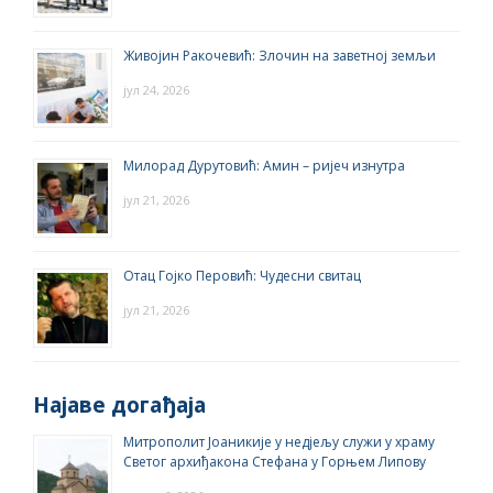
Живојин Ракочевић: Злочин на заветној земљи
јул 24, 2026
Милорад Дурутовић: Амин – ријеч изнутра
јул 21, 2026
Отац Гојко Перовић: Чудесни свитац
јул 21, 2026
Најаве догађаја
Митрополит Јоаникије у недјељу служи у храму
Светог архиђакона Стефана у Горњем Липову