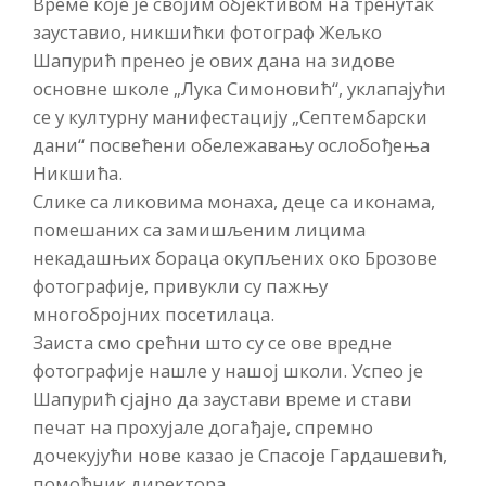
Време које је својим објективом на тренутак
зауставио, никшићки фотограф Жељко
Шапурић пренео је ових дана на зидове
основне школе „Лука Симоновић“, уклапајући
се у културну манифестацију „Септембарски
дани“ посвећени обележавању ослобођења
Никшића.
Слике са ликовима монаха, деце са иконама,
помешаних са замишљеним лицима
некадашњих бораца окупљених око Брозове
фотографије, привукли су пажњу
многобројних посетилаца.
Заиста смо срећни што су се ове вредне
фотографије нашле у нашој школи. Успео је
Шапурић сјајно да заустави време и стави
печат на прохујале догађаје, спремно
дочекујући нове казао је Спасоје Гардашевић,
помоћник директора.