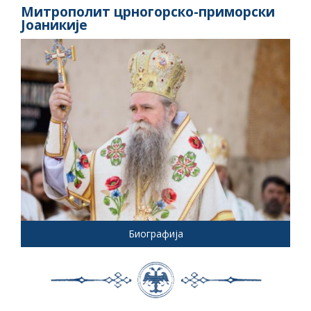
Митрополит црногорско-приморски
Јоаникије
Биографија