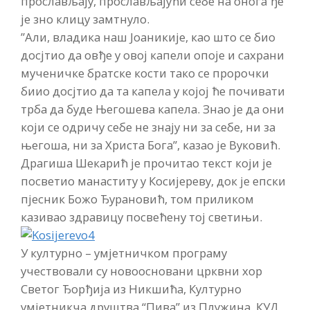
прослављају, прослављајући себе на онога ђе
је зно клицу замтнуло.
”Али, владика наш Јоаникије, као што се био
досјтио да овђе у овој капели опоје и сахрани
мученичке братске кости тако се пророчки
биио досјтио да та капела у којој ће почивати
трба да буде Његошева капела. Знао је да они
који се одричу себе не знају ни за себе, ни за
његоша, ни за Христа Бога”, казао је Вуковић.
Драгиша Шекарић је прочитао текст који је
посветио манаститу у Косијереву, док је епски
пјесник Божо Ђурановић, том приликом
казивао здравицу посвећену тој светињи.
У културно – умјетничком програму
учествовали су новоосновани црквни хор
Светог Ђорђија из Никшића, Културно
умјетникча друштва “Пива” из Плужина, КУД