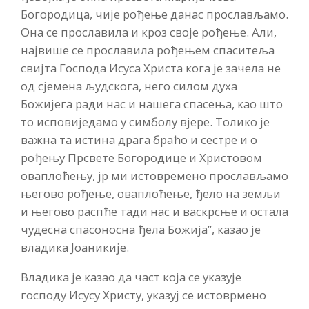
Богородица, чије рођење данас прослављамо.
Она се прославила и кроз своје рођење. Али,
највише се прославила рођењем спаситеља
свијта Господа Исуса Христа кога је зачела не
од сјемена људскога, него силом духа
Божијега ради нас и нашега спасења, као што
то исповиједамо у симболу вјере. Толико је
важна та истина драга браћо и сестре и о
рођењу Прсвете Богородице и Христовом
оваплоћењу, јр ми истовремено прослављамо
његово рођење, оваплоћење, ђело на земљи
и његово распће тади нас и васкрсње и остала
чудесна спасоносна ђела Божија”, казао је
владика Јоаникије.
Владика је казао да част која се указује
господу Исусу Христу, указуј се истоврмено