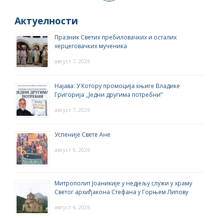
Актуелности
Празник Светих пребиловачких и осталих
херцеговачких мученика
август 7, 2026
Најава: У Котору промоција књиге Владике
Григорија ,,Једни другима потребни”
август 7, 2026
Успеније Свете Ане
август 6, 2026
Митрополит Јоаникије у недјељу служи у храму
Светог архиђакона Стефана у Горњем Липову
август 6, 2026