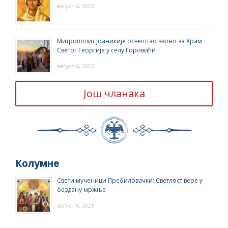
август 6, 2026
Митрополит Јоаникије освештао звоно за Храм
Светог Георгија у селу Горовићи
август 6, 2026
Још чланака
Колумне
Свети мученици Пребиловачки: Светлост вере у
бездану мржње
август 6, 2026