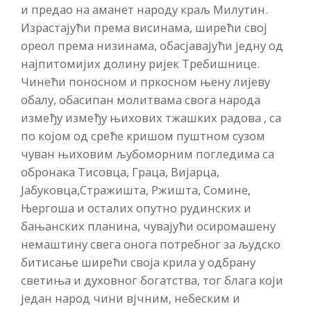
и предао на аманет народу краљ Милутин.
Израстајући према висинама, ширећи свој
ореол према низинама, обасјавајући једну од
најпитомијих долину ријек Требишнице.
Чинећи поносном и пркосном њену лијеву
обалу, обасипан молитвама свога народа
између између њихових тжашких радова , са
по којом од среће кришом пуштном сузом
чуван њиховим љубоморним погледима са
обронака Тисовца, Граца, Вијарца,
Јабуковца,Стражишта, Ржишта, Сомине,
Њергоша и осталих опутно рудинских и
бањанских планина, чувајући осиромашену
немаштину свега онога потребног за људско
битисање ширећи своја крила у одбрану
светиња и духовног богатства, тог блага који
један народ чини вјчним, небеским и