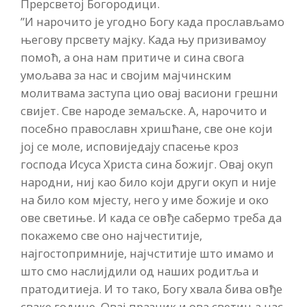
Прерсветој Богородици.
”И нарочито је угодно Богу када прослављамо
његову прсвету мајку. Када њу призивамоу
помоћ, а она нам притиче и сина свога
умољава за нас и својим мајчинским
молитвама заступа цио овај васиони грешни
свијет. Све народе земаљске. А, нарочито и
посебно православн хришћане, све оне који
јој се моле, исповиједају спасење кроз
господа Исуса Христа сина божијг. Овај окуп
народни, ниј као било који други окуп и није
на било ком мјесту, него у име божије и око
ове светиње. И када се овђе сабермо треба да
покажемо све оно најчеститије,
најгостопримније, најчститије што имамо и
што смо наслијдили од наших родитља и
пратодитиеја. И то тако, Богу хвала бива овђе
сваке године. Овај празник и ова светиња нас