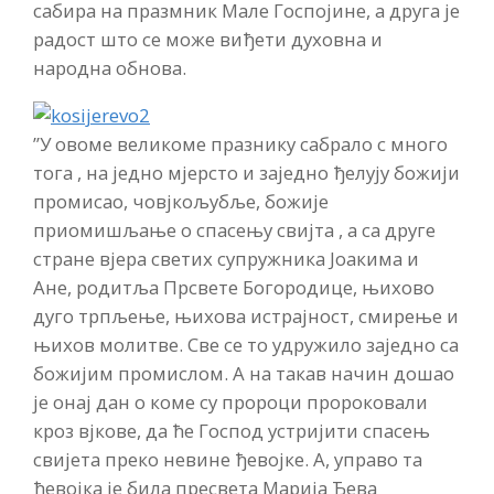
сабира на празмник Мале Госпојине, а друга је
радост што се може виђети духовна и
народна обнова.
”У овоме великоме празнику сабрало с много
тога , на једно мјерсто и заједно ђелују божији
промисао, човјкољубље, божије
приомишљање о спасењу свијта , а са друге
стране вјера светих супружника Јоакима и
Ане, родитља Прсвете Богородице, њихово
дуго трпљење, њихова истрајност, смирење и
њихов молитве. Све се то удружило заједно са
божијим промислом. А на такав начин дошао
је онај дан о коме су пророци пророковали
кроз вјкове, да ће Господ устријити спасењ
свијета преко невине ђевојке. А, управо та
ђевојка је била пресвета Марија Ђева