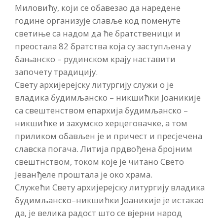
Миловићу, који се обавезао да наредене
године организује славље код поменуте
светиње са надом да ће братственици и
преостала 82 братства која су заступљена у
бањанско – рудинском крају наставити
започету традицију.
Свету архијерејску литургију служи о је
владика будимљанско – никшићки Јоаникије
са свештенством епархија будимљанско –
никшићке и захумско херцеговачке, а том
приликом обављен је и причест и пресјечена
славска погача. Литија прдвођена бројним
свештнством, током које је читано Свето
Јеванђеле проштала је око храма.
Служећи Свету архијерејску литургију владика
будимљанско–никшићки Јоаникије је истакао
да, је велика радост што се вјерни народ