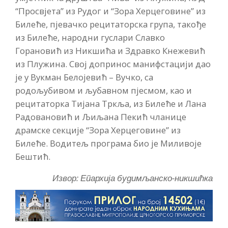
“Просвјета” из Рудог и “Зора Херцеговине” из
Билеће, пјевачко рецитаторска група, такође
из Билеће, народни гуслари Славко
Горановић из Никшића и Здравко Кнежевић
из Плужина. Свој допринос манифстацији дао
је у Вукман Белојевић – Вучко, са
родољубивом и љубавном пјесмом, као и
рецитаторка Тијана Тркља, из Билеће и Лана
Радовановић и Љиљана Пекић чланице
драмске секције “Зора Херцеговине” из
Билеће. Водитељ програма био је Миливоје
Бештић.
Извор: Епархија будимљанско-никшићка