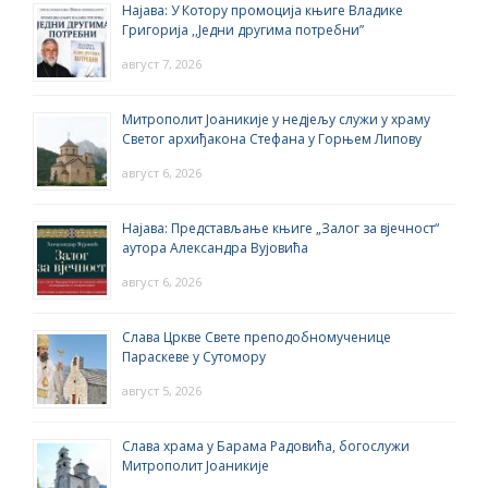
Најава: У Котору промоција књиге Владике
Григорија ,,Једни другима потребни”
август 7, 2026
Митрополит Јоаникије у недјељу служи у храму
Светог архиђакона Стефана у Горњем Липову
август 6, 2026
Најава: Представљање књиге „Залог за вјечност“
аутора Александра Вујовића
август 6, 2026
Слава Цркве Свете преподобномученице
Параскеве у Сутомору
август 5, 2026
Слава храма у Барама Радовића, богослужи
Митрополит Јоаникије