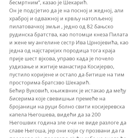
бесмртним”, казао је Шекарић.
Он је подсјетио да је на посној и жедној, али
храброј и одважној и крвљу натопљеној
пилатовачкој змљи , једно од 82 бањско
рудинска братства, као потомци кнеза Пилата
и жене му ангелине сестр Ива Црнојевића, као
једна од најстаријих породица тога краја
прије шест вјкова, управо када је почело
уздизање и житије манастира Косијерво,
пустило коријене и остало да битише на тим
просторима братсзво Шекарић.
Бећир Вуковић, књижвник је истакао да међу
бисерима које свевишњи премеће на
бројаници на руци болно свити косијеревска
капела Његошева, видећи да за 200
Његошвих година зле очи не виде разлоге да
славе Његоша, јер они који су прозвани да га