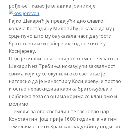
рођење”, казао је владика Јоаникије.
Рајко Шекарић је предајући дио славког
колача Костадину Миловићу је казао да му ј
срце пуно што му се указала част да угости
братственике и сабере их код светиње у
Косијереву.
Подсјетивши на историјске моменте Благота
Шекарић из Требиња исказујући захвалност
свима који су се окупили око светиње је
нагласио да је манастир у Косијереву је постао
и остао нераскидива карика братољубља и
најближа веза са онима којима се клањамо и
молимо.
”Темеље за ово светилиште засновао цар
Константин, још прије 1600 године, а на тим
темељима свети Храм као задужбину подигао