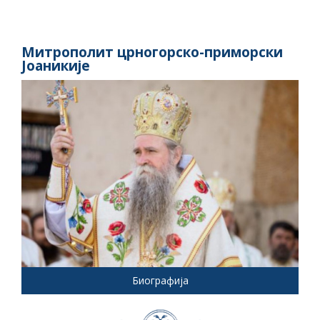
Митрополит црногорско-приморски
Јоаникије
Биографија