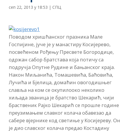
сеп 22, 2013 у 18:53
|
СПЦ
Поводом хришћанског празника Мале
Госпијине, јуче је у манастиру Косијерево,
посвећеном Рођењу Пресвете Богородице,
одржан сабор братстава која потичу са
подручја Опутне Рудине и бањанског краја.
Након Миљанића, Томашевића, Баћовића,
Лучића и Бјелица, домаћин овогодишњег
славља на ком се окупилооко неколико
хиљада званица је братство Шекарић, чији
браственик Рајко Шекарић се прошле године
преузимањем славког колача обавезао да
сабере вјернике код светиње у Косијереву. Он
је дио славског колача предао Костадину