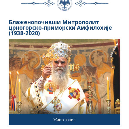
Блаженопочивши Митрополит
црногорско-приморски Амфилохије
(1938-2020)
Животопис