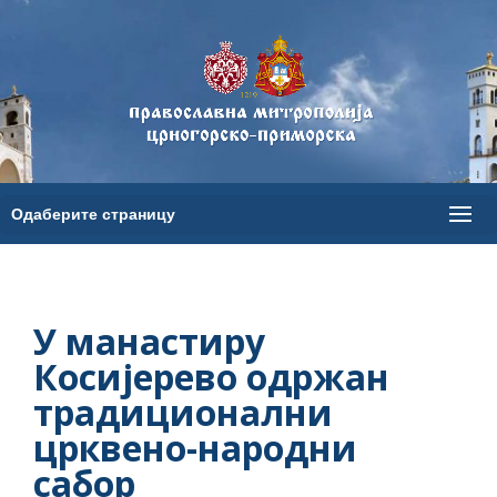
У манастиру
Косијерево одржан
традиционални
црквено-народни
сабор