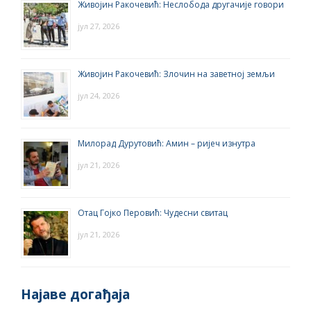
Живојин Ракочевић: Неслобода другачије говори
јул 27, 2026
Живојин Ракочевић: Злочин на заветној земљи
јул 24, 2026
Милорад Дурутовић: Амин – ријеч изнутра
јул 21, 2026
Отац Гојко Перовић: Чудесни свитац
јул 21, 2026
Најаве догађаја