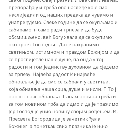
препорађају и треба ово наслеђе које смо
наслиједили од наших предака да чувамо и
унапређујемо. Свеке године да се окупљамо и
сабирамо, н само ради трпеза и да буде
обсмишљено, већ Богу хвала да се окупимо
око трпез Господње. Да се нахранимо
светињом, истимном и правдом Божијом и да
се просвијетле наше душе, па онда у тој
радости и том јединству духовном да сједемо
за трпезу. Највећа радост Иинајвеће
обновљње је да смо се сабрали у светињи,
која обнавља наша срца, душе и мисли. Т То ј
оно што нас обнавља. Т анам новина треба и
за том новином трба да идмо и да је тражимо.
Јер Господ је унио новину својим рођењем. И,
Пресвета Богородица је зачеткик ђела
Божијег, а почеткак свих празника је њно