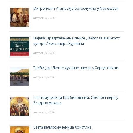
Митрополит Атанасије богослужио у Милешеви
август 6, 2026
Најава: Представљање књиге „Залог за вјечност“
аутора Александра Вујовића
август 6, 2026
Трећи дан Љетне духовне школе у Херцеговини
август 6, 2026
Свети мученици Пребиловачки: Светлост вере у
бездану мржње
август 6, 2026
Света великомученица Христина