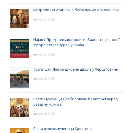
Митрополит Атанасије богослужио у Милешеви
август 6, 2026
Најава: Представљање књиге „Залог за вјечност“
аутора Александра Вујовића
август 6, 2026
Трећи дан Љетне духовне школе у Херцеговини
август 6, 2026
Свети мученици Пребиловачки: Светлост вере у
бездану мржње
август 6, 2026
Света великомученица Христина