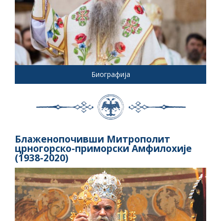
Биографија
Блаженопочивши Митрополит
црногорско-приморски Амфилохије
(1938-2020)