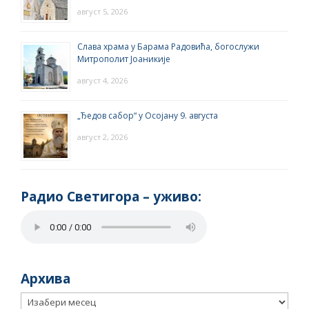
август 5, 2026
Слава храма у Барама Радовића, богослужи
Митрополит Јоаникије
август 4, 2026
„Ђедов сабор“ у Осојану 9. августа
август 2, 2026
Радио Светигора – yживо:
Архива
Архива