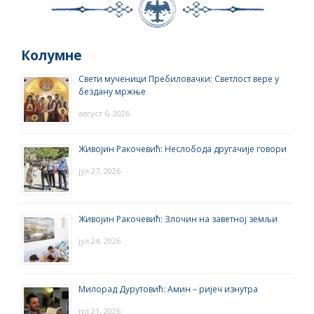
Колумне
Свети мученици Пребиловачки: Светлост вере у
бездану мржње
август 6, 2026
Живојин Ракочевић: Неслобода другачије говори
јул 27, 2026
Живојин Ракочевић: Злочин на заветној земљи
јул 24, 2026
Милорад Дурутовић: Амин – ријеч изнутра
јул 21, 2026