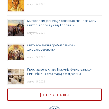
август 6, 2026
Митрополит Јоаникије освештао звоно за Храм
Светог Георгија у селу Горовићи
август 6, 2026
Свети мученици пребиловачки и
доњохерцеговачки
август 5, 2026
Прослављена слава Епархије будимљанско-
никшићке – Света Марија Магдалина
август 5, 2026
Још чланака