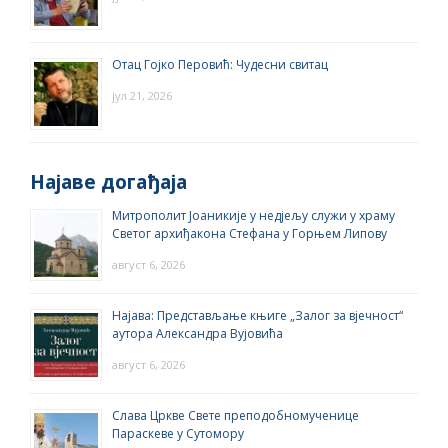
Отац Гојко Перовић: Чудесни свитац
јул 21, 2026
Најаве догађаја
Митрополит Јоаникије у недјељу служи у храму
Светог архиђакона Стефана у Горњем Липову
август 6, 2026
Најава: Представљање књиге „Залог за вјечност“
аутора Александра Вујовића
август 6, 2026
Слава Цркве Свете преподобномученице
Параскеве у Сутомору