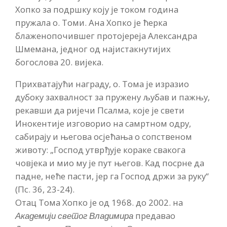
Хопко за подршку коју је током година
пружала о. Томи. Ана Хопко је ћерка
блаженопочившег протојереја Александра
Шмемана, једног од најистакнутијих
богослова 20. вијека.
Прихватајући награду, о. Тома је изразио
дубоку захвалност за пружену љубав и пажњу,
рекавши да ријечи Псалма, које је свети
Инокентије изговорио на самртном одру,
сабирају и његова осјећања о сопственом
животу: „Господ утврђује кораке свакога
човјека и мио му је пут његов. Кад посрне да
падне, неће пасти, јер га Господ држи за руку“
(Пс. 36, 23-24).
Отац Тома Хопко је од 1968. до 2002. на
Академији светог Владимира
предавао