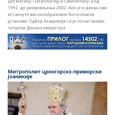
Догматику, Патрологију и Омилитику, а од
1992. до умировљења 2002. био је и декан ове
истакнуте високообразовне богословске
установе. Одбор Академије га је почаствовао
титулом Декана емеритуса.
Митрополит црногорско-приморски
Јоаникије