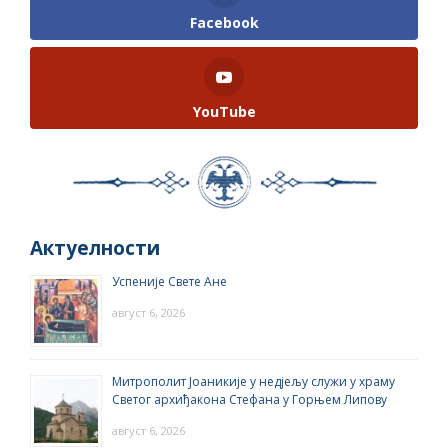
Facebook
YouTube
Актуелности
Успеније Свете Ане
август 6, 2026
Митрополит Јоаникије у недјељу служи у храму
Светог архиђакона Стефана у Горњем Липову
август 6, 2026