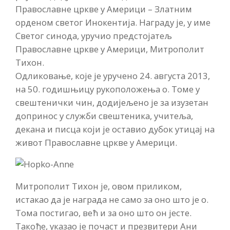
Православне цркве у Америци – Златним
орденом светог Инокентија. Награду је, у име
Светог синода, уручио предстојатељ
Православне цркве у Америци, Митрополит
Тихон.
Одликовање, које је уручено 24. августа 2013,
на 50. годишњицу рукоположења о. Томе у
свештенички чин, додијељено је за изузетан
допринос у служби свештеника, учитеља,
декана и писца који је оставио дубок утицај на
живот Православне цркве у Америци.
Митрополит Тихон је, овом приликом,
истакао да је награда не само за оно што је о.
Тома постигао, већ и за оно што он јесте.
Такође, указао је почаст и презвитери Ани