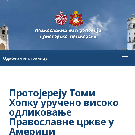
Протојереју Томи
Хопку уручено високо
одликовање
Православне цркве у
Америци