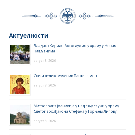
Актуелности
Владика Кирило богослужио у храму у Новим
Пављанима
август 8, 2026
Свети великомученик Пантелејмон
август 8, 2026
Митрополит Јоаникије у недјељу служи у храму
Светог архиђакона Стефана у Горњем Липову
август 8, 2026