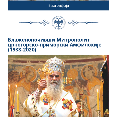
Биографија
Блаженопочивши Митрополит
црногорско-приморски Амфилохије
(1938-2020)