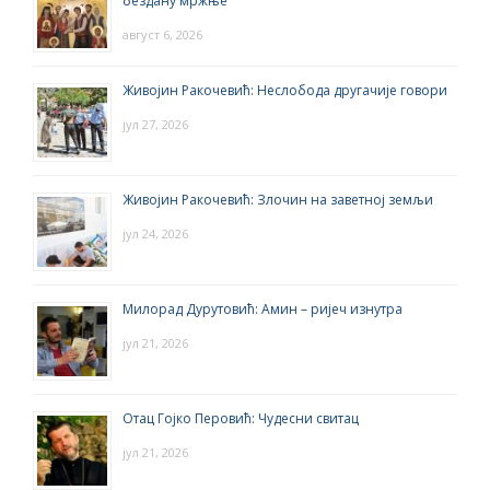
бездану мржње
август 6, 2026
Живојин Ракочевић: Неслобода другачије говори
јул 27, 2026
Живојин Ракочевић: Злочин на заветној земљи
јул 24, 2026
Милорад Дурутовић: Амин – ријеч изнутра
јул 21, 2026
Отац Гојко Перовић: Чудесни свитац
јул 21, 2026