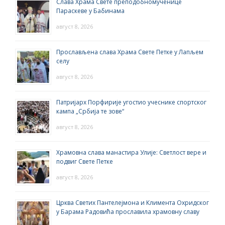
Слава Храма Свете преподобномученице
Параскеве у Бабинама
август 8, 2026
Прослављена слава Храма Свете Петке у Лапљем
селу
август 8, 2026
Патријарх Порфирије угостио учеснике спортског
кампа „Србија те зове“
август 8, 2026
Храмовна слава манастира Улије: Светлост вере и
подвиг Свете Петке
август 8, 2026
Црква Светих Пантелејмона и Климента Охридског
у Барама Радовића прославила храмовну славу