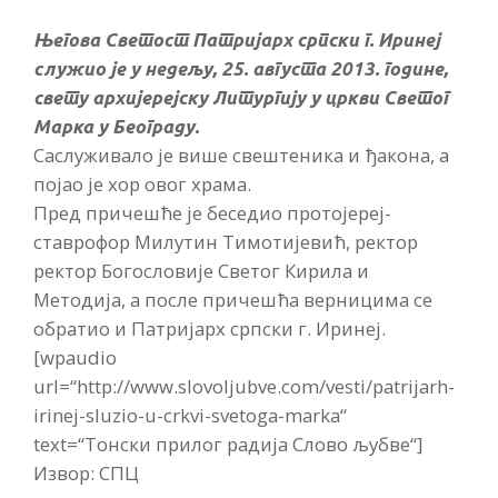
Његова Светост Патријарх српски г. Иринеј
служио је у недељу, 25. августа 2013. године,
свету архијерејску Литургију у цркви Светог
Марка у Београду.
Саслуживало је више свештеника и ђакона, а
појао је хор овог храма.
Пред причешће је беседио протојереј-
ставрофор Милутин Тимотијевић, ректор
ректор Богословије Светог Кирила и
Методија, а после причешћа верницима се
обратио и Патријарх српски г. Иринеј.
[wpaudio
url=“http://www.slovoljubve.com/vesti/patrijarh-
irinej-sluzio-u-crkvi-svetoga-marka“
text=“Тонски прилог радија Слово љубве“]
Извор: СПЦ