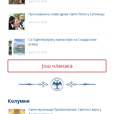
август 8, 2026
Прослављена слава Цркве Свете Петке у Сутомору
август 8, 2026
Са Одигитријом у манастире на Скадарском
језеру
август 8, 2026
Још чланака
Колумне
Свети мученици Пребиловачки: Светлост вере у