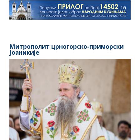
Митрополит црногорско-приморски
Јоаникије