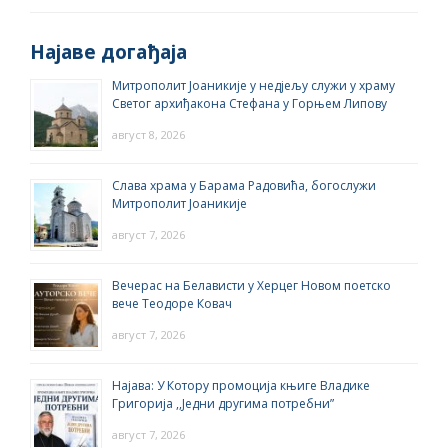
Најаве догађаја
Митрополит Јоаникије у недјељу служи у храму
Светог архиђакона Стефана у Горњем Липову
август 8, 2026
Слава храма у Барама Радовића, богослужи
Митрополит Јоаникије
август 7, 2026
Вечерас на Белависти у Херцег Новом поетско
вече Теодоре Ковач
август 7, 2026
Најава: У Котору промоција књиге Владике
Григорија ,,Једни другима потребни”
август 7, 2026