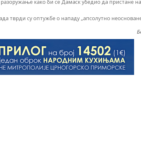
 разоружање како би се Дамаск убедио да пристане н
да тврди су оптужбе о нападу „апсолутно неосноване
Б