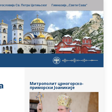
гословија Св. Петра Цетињског
Гимназија „Свети Сава“
а
Митрополит црногорско-
приморски Јоаникије