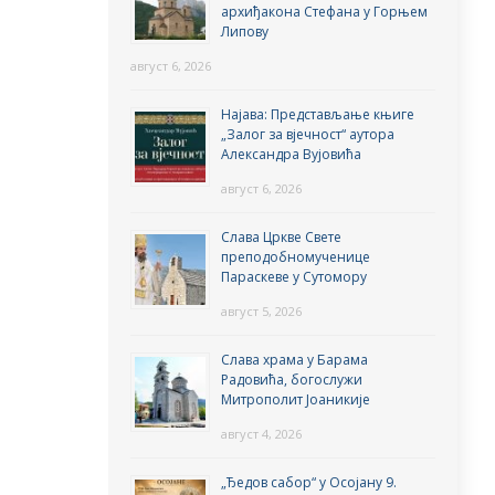
архиђакона Стефана у Горњем
Липову
август 6, 2026
Најава: Представљање књиге
„Залог за вјечност“ аутора
Александра Вујовића
август 6, 2026
Слава Цркве Свете
преподобномученице
Параскеве у Сутомору
август 5, 2026
Слава храма у Барама
Радовића, богослужи
Митрополит Јоаникије
август 4, 2026
„Ђедов сабор“ у Осојану 9.