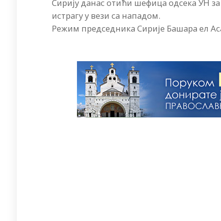
Сирију данас отићи шефица одсека УН за
истрагу у вези са нападом.
Режим председника Сирије Башара ел Аса