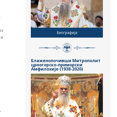
.
из
Биографија
ма
Блаженопочивши Митрополит
црногорско-приморски
Амфилохије (1938-2020)
у