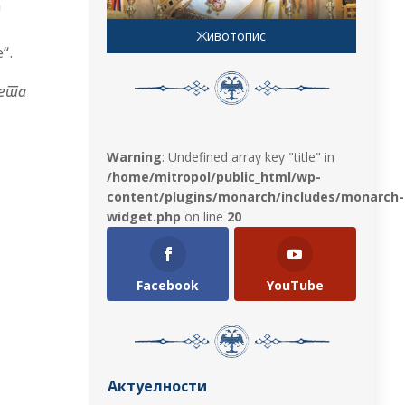
а
Животопис
“.
ета
Warning
: Undefined array key "title" in
/home/mitropol/public_html/wp-
content/plugins/monarch/includes/monarch-
widget.php
on line
20
Facebook
YouTube
Актуелности