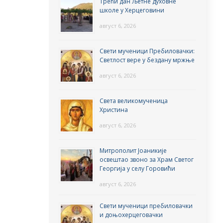
Трећи дан Љетне духовне
школе у Херцеговини
август 6, 2026
Свети мученици Пребиловачки:
Светлост вере у бездану мржње
август 6, 2026
Света великомученица
Христина
август 6, 2026
Митрополит Јоаникије
освештао звоно за Храм Светог
Георгија у селу Горовићи
август 6, 2026
Свети мученици пребиловачки
и доњохерцеговачки