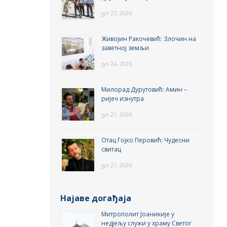
јул 27, 2026
Живојин Ракочевић: Злочин на
заветној земљи
јул 24, 2026
Милорад Дурутовић: Амин –
ријеч изнутра
јул 21, 2026
Отац Гојко Перовић: Чудесни
свитац
јул 21, 2026
Најаве догађаја
Митрополит Јоаникије у
недјељу служи у храму Светог