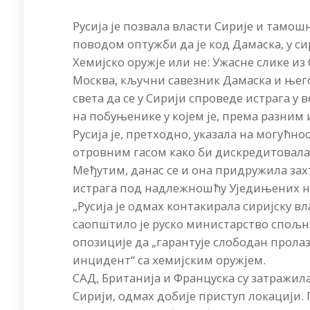
Русија је позвала власти Сирије и тамо
поводом оптужби да је код Дамаска, у с
Хемијско оружје или не: Ужасне слике из
Москва, кључни савезник Дамаска и њег
света да се у Сирији спроведе истрага 
на побуњенике у којем је, према разним 
Русија је, претходно, указала на могућно
отровним гасом како би дискредитовала 
Међутим, данас се и она придружила за
истрага под надлежношћу Уједињених н
„Русија је одмах контакирала сиријску вл
саопштило је руско министарство спољни
опозиције да „гарантује слободан пролаз
инцидент“ са хемијским оружјем.
САД, Британија и Француска су затражила 
Сирији, одмах добије приступ локацији. 