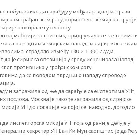
шње побуњенике да сарађују у међународној истрази
иријском грађанском рату, коришћено хемијско оружје
 Сирије шокирале су планету
ов најмоћнији заштитник, придружила се захтевима 
у вези са наводним хемијским нападом сиријског режи
изворима, страдало између 130 и 1.300 људи.
ст да је сиријска опозиција у среду исценирала напад
свог противника у грађанском рату.
хтевима да се поводом тврдњи о нападу спроведе
ација.
аду и затражила од ње да сарађује са експертима УН“,
х послова. Москва је такође затражила од сиријске
 мисији УН до локације на којој се, наводно, догодио
да инспекторска мисија УН, која од раније делује у
Генерални секретар УН Бан Ки Мун саопштио је да ће 