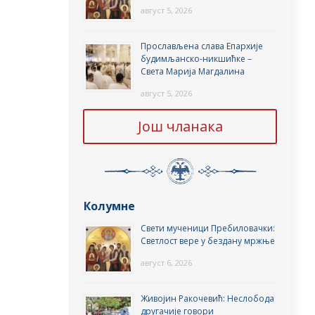
август 5, 2026
Прослављена слава Епархије
будимљанско-никшићке –
Света Марија Магдалина
август 5, 2026
Још чланака
Колумне
Свети мученици Пребиловачки:
Светлост вере у бездану мржње
август 6, 2026
Живојин Ракочевић: Неслобода
другачије говори