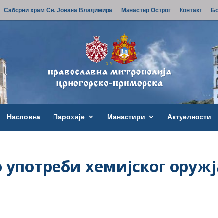
Саборни храм Св. Јована Владимира
Манастир Острог
Контакт
Бо
Насловна
Парохије
Манастири
Актуелности
 о употреби хемијског оружј