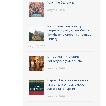
Успеније Свете Ане
август 6, 2026
Митрополит Јоаникије у
недјељу служи у храму Светог
архиђакона Стефана у Горњем
Липову
август 6, 2026
Митрополит Атанасије
богослужио у Милешеви
август 6, 2026
Најава: Представљање књиге
„Залог за вјечност“ аутора
Александра Вујовића
август 6, 2026