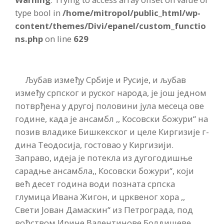
type bool in
/home/mitropol/public_html/wp-
content/themes/Divi/epanel/custom_functio
ns.php
on line
629
Љубав између Србије и Русије, и љубав
између српског и руског народа, је још једном
потврђена у другој половини јула месеца ове
године, када је ансамбл ,, Косовски божури“ на
позив владике Бишкекског и целе Киргизије г-
дина Теодосија, гостовао у Киргизији.
Заправо, идеја је потекла из дугогодишње
сарадње ансамбла,, Косовски божури“, који
већ десет година води позната српска
глумица Ивана Жигон, и црквеног хора ,,
Свети Јован Дамаскин“ из Петрограда, под
вођством Ирине Валентинове Болдишеве.