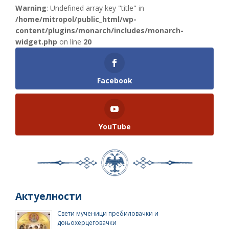
Warning
: Undefined array key "title" in
/home/mitropol/public_html/wp-
content/plugins/monarch/includes/monarch-
widget.php
on line
20
Facebook
YouTube
Актуелности
Свети мученици пребиловачки и
доњохерцеговачки