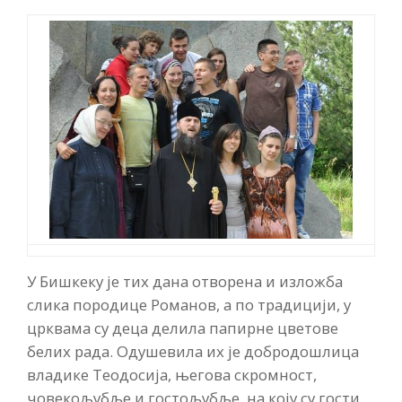
У Бишкеку је тих дана отворена и изложба
слика породице Романов, а по традицији, у
црквама су деца делила папирне цветове
белих рада. Одушевила их је добродошлица
владике Теодосија, његова скромност,
човекољубље и гостољубље, на коју су гости