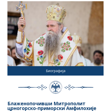
Биографија
Блаженопочивши Митрополит
црногорско-приморски Амфилохије