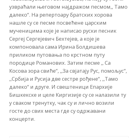
узвраћали његовом најдражом песмом,, Тамо
далеко“. На репертоару братских хорова
нашле су се песме посвећене царским
мученицима које је написао руски песник
Сергеј Сергејевич Бехтејев, а које је
компоновала сама Ирина Болдишева
приликом путовања по крстном путу
породице Романових. Затим песме ,, Са
Косова зора свиће“, ,,За свјатају Рус, помољус“,
,,Србија и Русија две сестре рођене“, ,,Тамо
далеко“ и друге. И свештеници Епархије
Бишкекске и целе Киргизије су се налазили ту
у сваком тренутку, чак су и лично возили
госте до свих места где су одржавани
концерти.