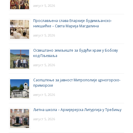
август 5, 2026
Прослављена слава Епархије будимљанско-
никшићке – Света Марија Магдалина
август 5, 2026
Освештано земљиште за будући храм у Бобову
код Пљеваља
август 5, 2026
Саопштење за јавност Митрополије црногорско-
приморске
август 5, 2026
Љетна школа – Архијерејска Литургија у Требињу
август 5, 2026