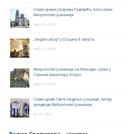
Слава храма у Барама Радовића, богослужи
Митрополит Јоаникије
август 4, 2026
„Ђедов сабор“ у Осојану 9. августа
август 2, 2026
Митрополит Јоаникије на Илиндан служи у
Горњем манастиру Острог
август 1, 2026
Слава цркве Свете Недјеље у Јошици, литију
предводи Митрополит Јоаникије
јул 31, 2026