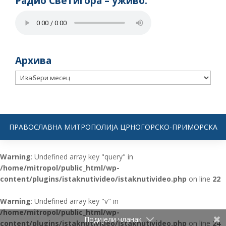
Радио Светигора – yживо:
Архива
Архива
ПРАВОСЛАВНА МИТРОПОЛИЈА ЦРНОГОРСКО-ПРИМОРСКА
Warning
: Undefined array key "query" in
/home/mitropol/public_html/wp-
content/plugins/istaknutivideo/istaknutivideo.php
on line
22
Warning
: Undefined array key "v" in
/home/mitropol/public_html/wp-
Подијели чланак
content/plugins/istaknutivideo/istaknutivideo.php
on line
24