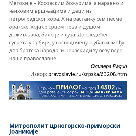
Метохије – Косовским божурима, а наравно и
њиховим вршњацима и деци из
петроградског хора. А на растанку сем песме
братске, која се срцем пева и душом
доживљава, било је и суза. До следећег
сусрета у Србији, уз осведочену љубав између
два братска народа, и нераскидиву везу вере
наше православне.
Оливера Радић
Извор:
pravoslavie.ru/srpska/63208.htm
Митрополит црногорско-приморски
Јоаникије