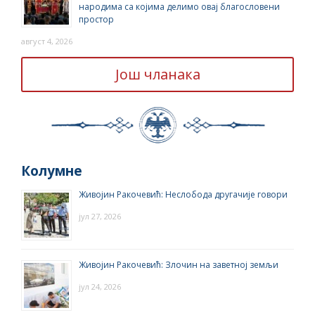
народима са којима делимо овај благословени
простор
август 4, 2026
Још чланака
Колумне
Живојин Ракочевић: Неслобода другачије говори
јул 27, 2026
Живојин Ракочевић: Злочин на заветној земљи
јул 24, 2026