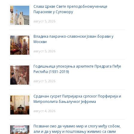
Слава Цркве Свете преподобномученице
Параскеве у Сутомору
август 5, 2026
Владика пакрачко-славонски Јован борави у
Москви
август 5, 2026
Годишњица упокојења архитекте Предрага Пеђе
Ристића (1931-2019)
август 5, 2026
Срдачан сусрет Патријарха српског Порфирија и
Митрополита бањалучког Јефрема
август 4, 2026
Позвани смо да чувамо мир и слогу међу собом,
али и да у миру и поштовању живимо са свим