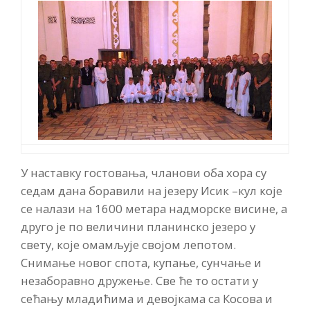
У наставку гостовања, чланови оба хора су
седам дана боравили на језеру Исик –кул које
се налази на 1600 метара надморске висине, а
друго је по величини планинско језеро у
свету, које омамљује својом лепотом.
Снимање новог спота, купање, сунчање и
незаборавно дружење. Све ће то остати у
сећању младићима и девојкама са Косова и