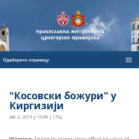
"Косовски божури" у
Киргизији
авг 2, 2013 у 15:08
|
СПЦ
Warning
: Trying to access array offset on value of