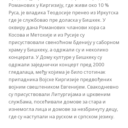
Романових у Киргизију, где живи око 10 %
Руса, је владика Теодосије пренео из Иркутска
где је службовао пре доласка у Бишкек. У
оквиру дана Романових чланови хора са
Косова и Метохије и из Русије су
присуствовали свеноћном бденију у саборном
храму у Бишкеку, а одржали су и неколико
концерата. У Дому културе у Бишкеку су
одржали заједнички концерт пред 2000
гледалаца, међу којима је било стотинак
припадника Војске Киргизије предвођених
војним свештеником Евгенијем. Свакодневно
су присуствовали Литургијама и црквеним
службама, посећивали домове за стара и
изнемогла лица и домове за незбринуту децу,
где су наступали на руском и српском језику.