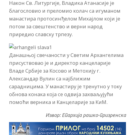
Након Св. Литургије, Владика Атанасије је
благословио и преломио колач са игуманом
манастира протосинђелом Михајлом који је
потом за свештенство и верни народ
приредио славску трпезу.
Данашњој свечаности у Светим Архангелима
присуствовао је и директор канцеларије
Владе Србије за Косово и Метохију г.
Александар Вулин са најближим
сарадницима. У манастиру је тренутно у току
обнова конака која се одвија захваљујући
помоћи верника и Канцеларије за КиМ.
Извор: Епархија рашко-призренска