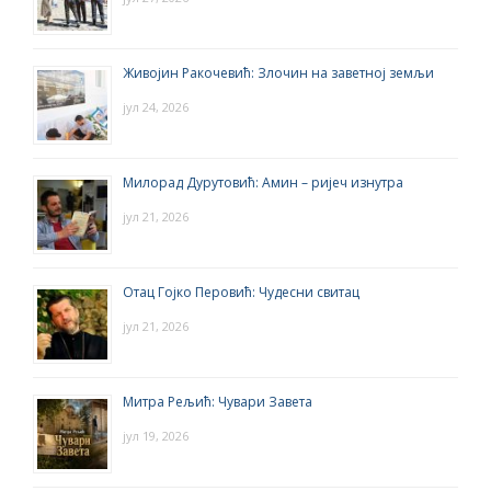
Живојин Ракочевић: Злочин на заветној земљи
јул 24, 2026
Милорад Дурутовић: Амин – ријеч изнутра
јул 21, 2026
Отац Гојко Перовић: Чудесни свитац
јул 21, 2026
Митра Рељић: Чувари Завета
јул 19, 2026