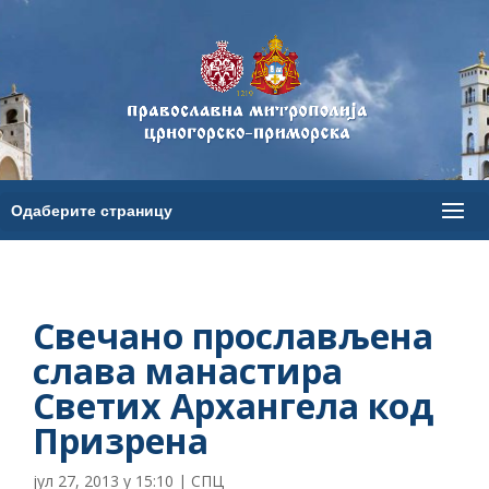
Свечано прослављена
слава манастира
Светих Архангела код
Призрена
јул 27, 2013 у 15:10
|
СПЦ