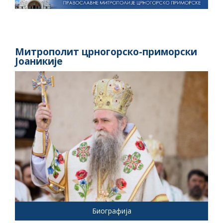
Митрополит црногорско-приморски
Јоаникије
Биографија