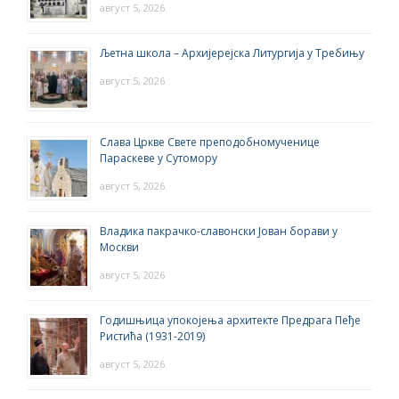
август 5, 2026
Љетна школа – Архијерејска Литургија у Требињу
август 5, 2026
Слава Цркве Свете преподобномученице
Параскеве у Сутомору
август 5, 2026
Владика пакрачко-славонски Јован борави у
Москви
август 5, 2026
Годишњица упокојења архитекте Предрага Пеђе
Ристића (1931-2019)
август 5, 2026