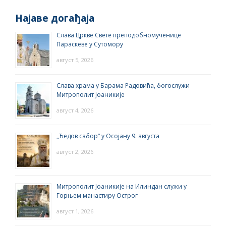
Најаве догађаја
Слава Цркве Свете преподобномученице
Параскеве у Сутомору
август 5, 2026
Слава храма у Барама Радовића, богослужи
Митрополит Јоаникије
август 4, 2026
„Ђедов сабор“ у Осојану 9. августа
август 2, 2026
Митрополит Јоаникије на Илиндан служи у
Горњем манастиру Острог
август 1, 2026