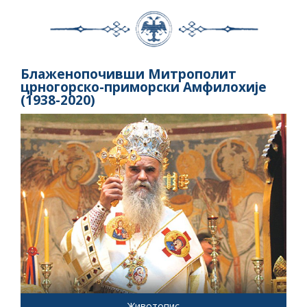
Блаженопочивши Митрополит
црногорско-приморски Амфилохије
(1938-2020)
Животопис