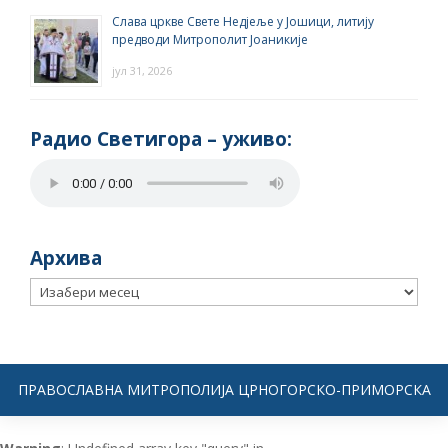
Слава цркве Свете Недјеље у Јошици, литију
предводи Митрополит Јоаникије
јул 31, 2026
Радио Светигора – yживо:
Архива
Архива
ПРАВОСЛАВНА МИТРОПОЛИЈА ЦРНОГОРСКО-ПРИМОРСКА