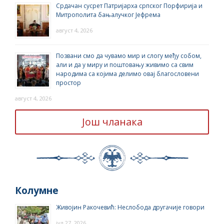
Срдачан сусрет Патријарха српског Порфирија и
Митрополита бањалучког Јефрема
август 4, 2026
Позвани смо да чувамо мир и слогу међу собом,
али и да у миру и поштовању живимо са свим
народима са којима делимо овај благословени
простор
август 4, 2026
Још чланака
Колумне
Живојин Ракочевић: Неслобода другачије говори
јул 27, 2026