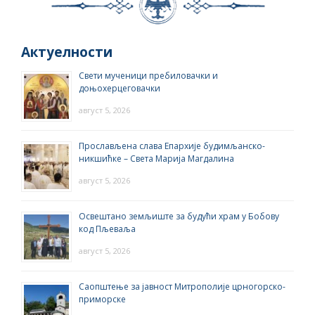
Актуелности
Свети мученици пребиловачки и
доњохерцеговачки
август 5, 2026
Прослављена слава Епархије будимљанско-
никшићке – Света Марија Магдалина
август 5, 2026
Освештано земљиште за будући храм у Бобову
код Пљеваља
август 5, 2026
Саопштење за јавност Митрополије црногорско-
приморске