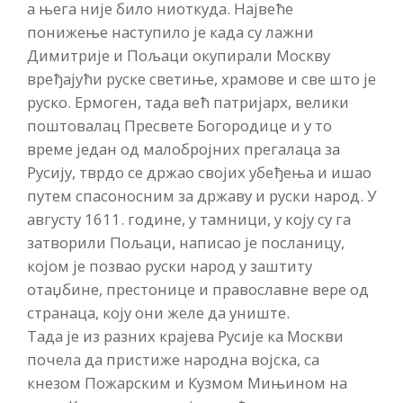
а њега није било ниоткуда. Највеће
понижење наступило је када су лажни
Димитрије и Пољаци окупирали Москву
вређајући руске светиње, храмове и све што је
руско. Ермоген, тада већ патријарх, велики
поштовалац Пресвете Богородице и у то
време један од малобројних прегалаца за
Русију, тврдо се држао својих убеђења и ишао
путем спасоносним за државу и руски народ. У
августу 1611. године, у тамници, у коју су га
затворили Пољаци, написао је посланицу,
којом је позвао руски народ у заштиту
отаџбине, престонице и православне вере од
странаца, коју они желе да униште.
Тада је из разних крајева Русије ка Москви
почела да пристиже народна војска, са
кнезом Пожарским и Кузмом Мињином на