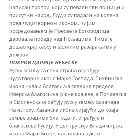
написан тропар, који су певали сви војници и
присутни народ. Људи су падали на колена
пред чудотворном иконом, чијим
посредовањем је Пресвета Богородица
даровала победу над Пољацима. Тиме је
дошао крај хаосу и великим разарањима у
држави.
ПОКРОВ ЦАРИЦЕ НЕБЕСКЕ
Руску земљу са свих страна ограђују
чудотворне иконе Мајке Господа. Тихвинска
икона чува и благосиља северне пределе,
Иверска благосиља јужне крајеве, а Почаевска
и Смоленска ограђују руску земљу са запада.
На истоку, Казанска икона сијајући до краја
земље зрацима благодати, ограђује и
благосиља Русију. У центру сија Владимирска
икона Мајке Божје, насликана руком