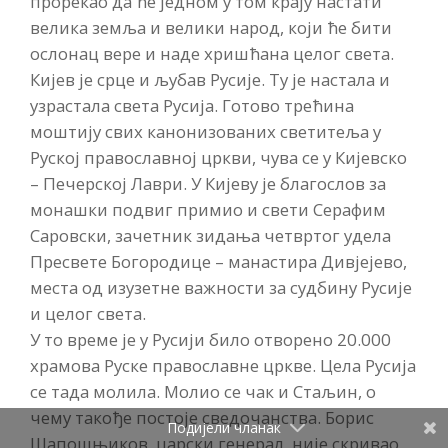
прорекао да ће једном у том крају настати
велика земља и велики народ, који ће бити
ослонац вере и наде хришћана целог света.
Кијев је срце и љубав Русије. Ту је настала и
узрастала света Русија. Готово трећина
моштију свих канонизованих светитеља у
Руској православној цркви, чува се у Кијевско
– Печерској Лаври. У Кијеву је благослов за
монашки подвиг примио и свети Серафим
Саровски, зачетник зидања четвртог удела
Пресвете Богородице – манастира Дивјејево,
места од изузетне важности за судбину Русије
и целог света.
У то време је у Русији било отворено 20.000
храмова Руске православне цркве. Цела Русија
се тада молила. Молио се чак и Стаљин, о
чему такође постоје сведочанства. Борис
Подијели чланак
Шапошњиков, царски генерал, није скривао