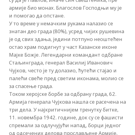
армије био монах. Благослов Господњи му је
и помогао да опстане.
У то време у немачким рукама налазио се
знатан део града (80%), усред чијих рушевина
је од свих здања, једини потпуно неоштећен
остао храм подигнут у част Казанске иконе
Мајке Божје. Легендарни командант одбране
Стаљинграда, генерал Василиј Иванович
Чујков, често је ту долазио, ћутећи стајао и
палећи свеће пред светим иконама, молио се
за спасење града.
Током херојске борбе за одбрану града, 62.
Армија генерала Чујкова нашла се расечена на
три дела. У најкритичнијем тренутку битке,
11. новембра 1942. године, док су се фашисти
спремали за одлучујући напад, борци једног
од одсечених делова прослављене Армије,