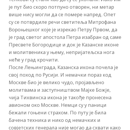
је пут био скоро потпуно отворен, ни метар
више нису могли да се помере напред. Опет
су се потврдиле речи светитеља Митрофана
Вороњешког које је изрекао Петру Првом, да
је град светог апостола Петра изабран од саме
Пресвете Богородице и док је Казанске иконе
и молитвеника у њему, непријатељска нога
неће у град крочити.
После Лењинграда, Казанска икона почела је
свој поход по Русији. И немачки пораз код
Москве био је велико чудо, пројављено
молитвама и заступништвом Мајке Божје,
чија Тихвинска икона је такође пронесена
авионом око Москве. Немци су у паници
бежали гоњени страхом. По путу је била
бачена техника и нико од немачких и
совјетских генерала није могао да схвати како