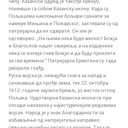
челу. Казански одред је такође кренуо,
поневши са собом Казанску икону. Када су
Пољацима наклоњени бољари сазнали за
намере Мињина и Пожарског, захтевали су од
патријарха да их одврати. Он им је
одговорио: „На њима нека буде милост Божја
и благослов нашег смирења, а на издајнике
нека се излије гнев Божји и да буду проклети
за сва времена.“ Патријарха Ермогена су тада
уморили глађу.
Руска војска је, немајући снага за напад и
сачекавши да прође зима, тек 22. октобра
1612. године заузела Кремљ, уз жесток отпор
Пољака. Чудотворна Казанска икона се при
опсади налазила у најистуренијим редовима
војске. Народ је у знак благодарности за
избављење од непријатеља направио
свечану молебну литију са иконом. Тада је