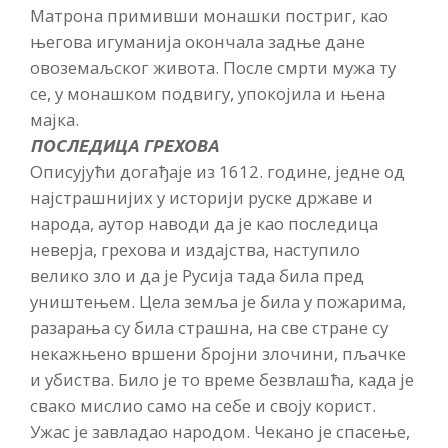
Матрона примивши монашки постриг, као
његова игуманија окончала задње дане
овоземаљског живота. После смрти мужа ту
се, у монашком подвигу, упокојила и њена
мајка.
ПОСЛЕДИЦА ГРЕХОВА
Описујући догађаје из 1612. године, једне од
најстрашнијих у историји руске државе и
народа, аутор наводи да је као последица
неверја, грехова и издајства, наступило
велико зло и да је Русија тада била пред
уништењем. Цела земља је била у пожарима,
разарања су била страшна, на све стране су
некажњено вршени бројни злочини, пљачке
и убиства. Било је то време безвлашћа, када је
свако мислио само на себе и своју корист.
Ужас је завладао народом. Чекано је спасење,