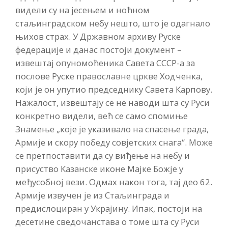
видели су на јесењем и ноћном
стаљинградском небу нешто, што је одагнало
њихов страх. У Државном архиву Руске
федерације и данас постоји документ –
извештај опуномоћеника Савета СССР-а за
послове Руске православне цркве Ходченка,
који је он упутио председнику Савета Карпову.
Нажалост, извештају се не наводи шта су Руси
конкретно видели, већ се само спомиње
Знамење „које је указивало на спасење града,
Армије и скору победу совјетских снага“. Може
се претпоставити да су виђење на небу и
присуство Казанске иконе Мајке Божје у
међусобној вези. Одмах након тога, тај део 62.
Армије извучен је из Стаљинграда и
предислоциран у Украјину. Ипак, постоји на
десетине сведочанстава о томе шта су Руси