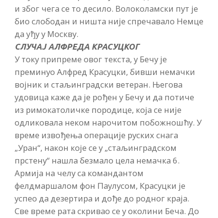
и због чега се то десило. Волоколамски пут је
био слободан и ништа није спречавало Немце
да уђу у Москву.
СЛУЧАЈ АЛФРЕДА КРАСУЦКОГ
У току припреме овог текста, у Бечу је
преминуо Алфред Красуцки, бивши немачки
војник и стаљинградски ветеран. Његова
удовица каже да је рођен у Бечу и да потиче
из римокатоличке породице, која се није
одликовала неком нарочитом побожношћу. У
време извођења операције руских снага
„Уран“, након које се у „стаљинградском
прстену“ нашла безмало цела немачка 6.
Армија на челу са командантом
фелдмаршалом фон Паулусом, Красуцки је
успео да дезертира и дође до родног краја.
Све време рата скривао се у околини Беча. До