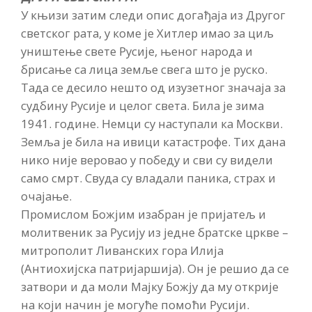
У књизи затим следи опис догађаја из Другог
светског рата, у коме је Хитлер имао за циљ
уништење свете Русије, њеног народа и
брисање са лица земље свега што је руско.
Тада се десило нешто од изузетног значаја за
судбину Русије и целог света. Била је зима
1941. године. Немци су наступали ка Москви.
Земља је била на ивици катастрофе. Тих дана
нико није веровао у победу и сви су видели
само смрт. Свуда су владали паника, страх и
очајање.
Промислом Божјим изабран је пријатељ и
молитвеник за Русију из једне братске цркве –
митрополит Ливанских гора Илија
(Антиохијска патријаршија). Он је решио да се
затвори и да моли Мајку Божју да му открије
на који начин је могуће помоћи Русији.