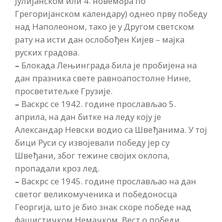
Јулијанском или 4. новембра по
Грегоријанском календару) однео прву победу
над Наполеоном, тако је у Другом светском
рату на исти дан ослобођен Кијев – мајка
руских градова.
–
Блокада Лењинграда била је пробијена на
дан празника свете равноапостолне Нине,
просветитељке Грузије.
–
Васкрс се 1942. године прослављао 5.
априла, на дан битке на леду коју је
Александар Невски водио са Швеђанима. У тој
бици Руси су извојевали победу јер су
Швеђани, због тежине својих оклопа,
пропадали кроз лед.
–
Васкрс се 1945. године прослављао на дан
светог великомученика и победоносца
Георгија, што је био знак скоре победе над
фашистичком Немачком. Вест о победи