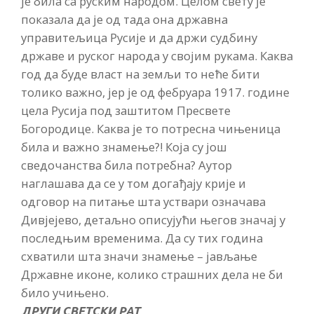
је била са руским народом. Целом свету је
показала да је од тада она државна
управитељица Русије и да држи судбину
државе и руског народа у својим рукама. Каква
год да буде власт на земљи то неће бити
толико важно, јер је од фебруара 1917. године
цела Русија под заштитом Пресвете
Богородице. Каква је то потресна чињеница
била и важно знамење?! Која су још
сведочанства била потребна? Аутор
наглашава да се у том догађају крије и
одговор на питање шта уствари означава
Дивјејево, детаљно описујући његов значај у
последњим временима. Да су тих година
схватили шта значи знамење – јављање
Државне иконе, колико страшних дела не би
било учињено.
ДРУГИ СВЕТСКИ РАТ