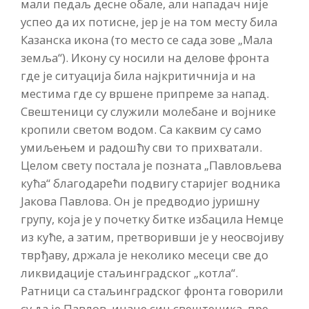
мали педаљ десне обале, али нападач није
успео да их потисне, јер је на том месту била
Казанска икона (то место се сада зове „Мала
земља“). Икону су носили на делове фронта
где је ситуација била најкритичнија и на
местима где су вршене припреме за напад.
Свештеници су служили молебане и војнике
кропили светом водом. Са каквим су само
умиљењем и радошћу сви то прихватали.
Целом свету постала је позната „Павловљева
кућа“ благодарећи подвигу старијег водника
Јакова Павлова. Он је предводио јуришну
групу, која је у почетку битке избацила Немце
из куће, а затим, претворивши је у неосвојиву
тврђаву, држала је неколико месеци све до
ликвидације стаљинградског „котла“.
Ратници са стаљинградског фронта говорили
су да је Павлов, иначе син свештеника, пре