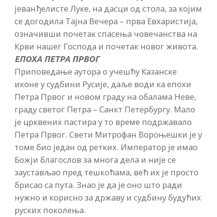
јеванђелисте Луке, на дасци од стола, за којим
се догодила Тајна Вечера – прва Евхаристија,
означивши почетак спасења човечанства на
Крви нашег Господа и почетак новог живота.
ЕПОХА ПЕТРА ПРВОГ
Приповедање аутора о учешћу Казанске
иконе у судбини Русије, даље води ка епохи
Петра Првог и новом граду на обалама Неве,
граду светог Петра – Санкт Петербургу. Мало
је црквених пастира у то време подржавало
Петра Првог. Свети Митрофан Вороњешки је у
томе био један од ретких. Император је имао
Божји благослов за многа дела и није се
заустављао пред тешкоћама, већ их је просто
брисао са пута. Знао је да је оно што ради
нужно и корисно за државу и судбину будућих
руских поколења.