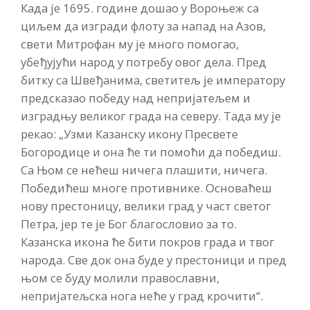
Када је 1695. године дошао у Вороњеж са
циљем да изгради флоту за напад на Азов,
свети Митрофан му је много помогао,
убеђујући народ у потребу овог дела. Пред
битку са Швеђанима, светитељ је императору
предсказао победу над непријатељем и
изградњу великог града на северу. Тада му је
рекао: „Узми Казанску икону Пресвете
Богородице и она ће ти помоћи да победиш.
Са Њом се нећеш ничега плашити, ничега.
Победићеш многе противнике. Основаћеш
нову престоницу, велики град у част светог
Петра, јер те је Бог благословио за то.
Казанска икона ће бити покров града и твог
народа. Све док она буде у престоници и пред
њом се буду молили православни,
непријатељска нога неће у град крочити“.