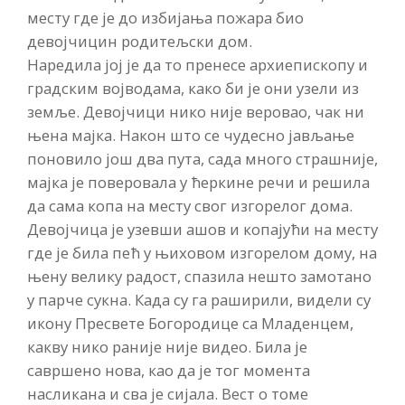
месту где је до избијања пожара био
девојчицин родитељски дом.
Наредила јој је да то пренесе архиепископу и
градским војводама, како би је они узели из
земље. Девојчици нико није веровао, чак ни
њена мајка. Након што се чудесно јављање
поновило још два пута, сада много страшније,
мајка је поверовала у ћеркине речи и решила
да сама копа на месту свог изгорелог дома.
Девојчица је узевши ашов и копајући на месту
где је била пећ у њиховом изгорелом дому, на
њену велику радост, спазила нешто замотано
у парче сукна. Када су га раширили, видели су
икону Пресвете Богородице са Младенцем,
какву нико раније није видео. Била је
савршено нова, као да је тог момента
насликана и сва је сијала. Вест о томе