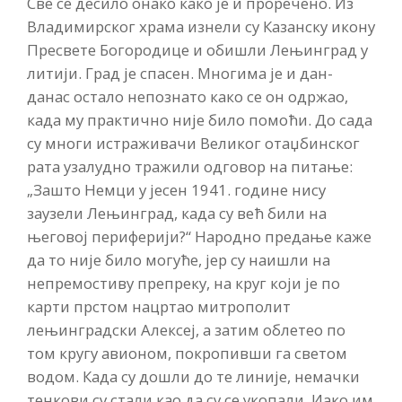
Све се десило онако како је и проречено. Из
Владимирског храма изнели су Казанску икону
Пресвете Богородице и обишли Лењинград у
литији. Град је спасен. Многима је и дан-
данас остало непознато како се он одржао,
када му практично није било помоћи. До сада
су многи истраживачи Великог отаџбинског
рата узалудно тражили одговор на питање:
„Зашто Немци у јесен 1941. године нису
заузели Лењинград, када су већ били на
његовој периферији?“ Народно предање каже
да то није било могуће, јер су наишли на
непремостиву препреку, на круг који је по
карти прстом нацртао митрополит
лењинградски Алексеј, а затим облетео по
том кругу авионом, покропивши га светом
водом. Када су дошли до те линије, немачки
тенкови су стали као да су се укопали. Иако им