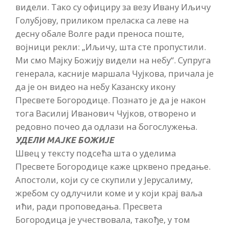
видели. Тако су официру за везу Ивану Иљичу
Голубјову, приликом преласка са леве на
десну обале Волге ради преноса поште,
војници рекли: „Иљичу, шта сте пропустили.
Ми смо Мајку Божију видели на небу“. Супруга
генерала, касније маршала Чујкова, причала је
да је он видео на небу Казанску икону
Пресвете Богородице. Познато је да је након
тога Василиј Иванович Чујков, отворено и
редовно почео да одлази на богослужења.
УДЕЛИ МАЈКЕ БОЖИЈЕ
Швец у тексту подсећа шта о уделима
Пресвете Богородице каже црквено предање.
Апостоли, који су се скупили у Јерусалиму,
жребом су одлучили коме и у који крај ваља
ићи, ради проповедања. Пресвета
Богородица је учествовала, такође, у том