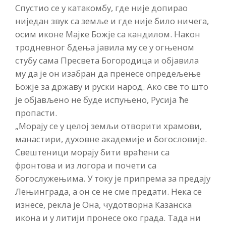
Спустио се у катакомбу, где није допирао
ниједан звук са земље и где није било ничега,
осим иконе Мајке Божје са кандилом. Након
тродневног бдења јавила му се у огњеном
стубу сама Пресвета Богородица и објавила
му да је он изабран да пренесе опредељење
Божје за државу и руски народ. Ако све то што
је објављено не буде испуњено, Русија ће
пропасти.
„Морају се у целој земљи отворити храмови,
манастири, духовне академије и богословије.
Свештеници морају бити враћени са
фронтова и из логора и почети са
богослужењима. У току је припрема за предају
Лењинграда, а он се не сме предати. Нека се
изнесе, рекла је Она, чудотворна Казанска
икона и у литији пронесе око града. Тада ни