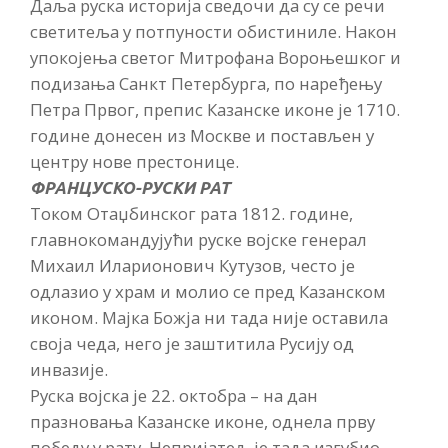
Даља руска историја сведочи да су се речи
светитеља у потпуности обистиниле. Након
упокојења светог Митрофана Вороњешког и
подизања Санкт Петербурга, по наређењу
Петра Првог, препис Казанске иконе је 1710.
године донесен из Москве и постављен у
центру нове престонице.
ФРАНЦУСКО-РУСКИ РАТ
Током Отаџбинског рата 1812. године,
главнокомандујући руске војске генерал
Михаил Иларионович Кутузов, често је
одлазио у храм и молио се пред Казанском
иконом. Мајка Божја ни тада није оставила
своја чеда, него је заштитила Русију од
инвазије.
Руска војска је 22. октобра – на дан
празновања Казанске иконе, однела прву
победу у рату. Непријатељ је тада изгубио