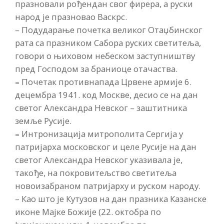
празновали рођендан свог фирера, а руски
народ је празновао Васкрс.
– Подударање почетка великог Отаџбинског
рата са празником Сабора руских светитеља,
говори о њиховом небеском заступништву
пред Господом за браниоце отачаства.
–
Почетак противнапада Црвене армије 6.
децембра 1941. код Москве, десио се на дан
светог Александра Невског – заштитника
земље Русије.
–
Интронизација митрополита Сергија у
патријарха московског и целе Русије на дан
светог Александра Невског указивала је,
такође, на покровитељство светитеља
новоизабраном патријарху и руском народу.
– Као што је Кутузов на дан празника Казанске
иконе Мајке Божије (22. октобра по