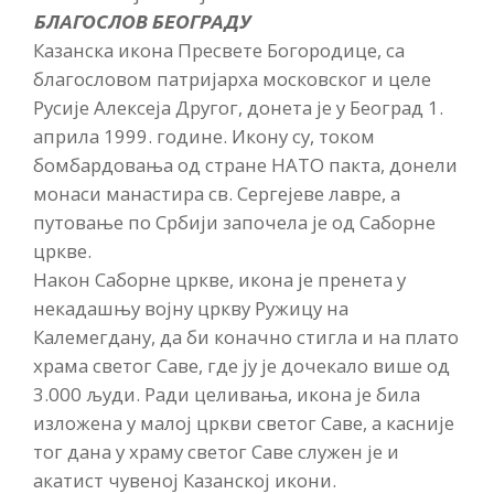
БЛАГОСЛОВ БЕОГРАДУ
Казанска икона Пресвете Богородице, са
благословом патријарха московског и целе
Русије Алексеја Другог, донета је у Београд 1.
априла 1999. године. Икону су, током
бомбардовања од стране НАТО пакта, донели
монаси манастира св. Сергејеве лавре, а
путовање по Србији започела је од Саборне
цркве.
Након Саборне цркве, икона је пренета у
некадашњу војну цркву Ружицу на
Калемегдану, да би коначно стигла и на плато
храма светог Саве, где ју је дочекало више од
3.000 људи. Ради целивања, икона је била
изложена у малој цркви светог Саве, а касније
тог дана у храму светог Саве служен је и
акатист чувеној Казанској икони.