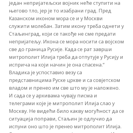
један непријатељски војник неће ступити на
његово тло, јер је то изабрани град. Пред
Казанском иконом мора се и у Москви
служити молебан. Затим икону треба однети у
Стаљинград, који се такође не сме предати
непријатељу. Икона се мора носити са војском
све до граница Русије. Када се рат заврши
митрополит Илија треба да отпутује у Русију и
исприча на који начин је она спасена.“
Владика је успоставио везу са
представницима Руске цркве и са совјетском
владом и пренео им све што му је наложено.
И сада се у архивама чувају писма и
телеграми које је митрополит Илија слао у
Москву. Не видећи било какву могућност да се
ситуација поправи, Стаљин је одлучио да
испуни оно што је пренео митрополит Илија.