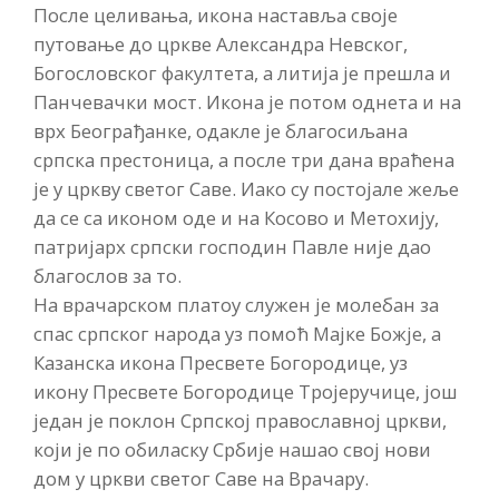
После целивања, икона наставља своје
путовање до цркве Александра Невског,
Богословског факултета, а литија је прешла и
Панчевачки мост. Икона је потом однета и на
врх Београђанке, одакле је благосиљана
српска престоница, а после три дана враћена
је у цркву светог Саве. Иако су постојале жеље
да се са иконом оде и на Косово и Метохију,
патријарх српски господин Павле није дао
благослов за то.
На врачарском платоу служен је молебан за
спас српског народа уз помоћ Мајке Божје, а
Казанска икона Пресвете Богородице, уз
икону Пресвете Богородице Тројеручице, још
један је поклон Српској православној цркви,
који је по обиласку Србије нашао свој нови
дом у цркви светог Саве на Врачару.