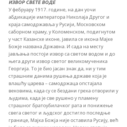
ИЗВОР СВЕТЕ ВОДЕ
У фебруару 1917. године, на дан уочи
абдикације императора Николаја Другог и
краја самодржавља у Русији, Московском
саборном храму, у Коломенском, подигнутом
у част Казанске иконе, јавила се икона Мајке
Божје названа Државна. И сада на месту
јављања постоји извор са светом водом и до
њега други извор светог великомученика
Георгија. То је био јасан знак да, ни у тим
страшним данима рушења државе која је
влашћу царева – самодржаца опстајала
вековима, када су се бездани греха отворили у
људима, када је све рушено у пламену
страшног братоубилачког рата и понижење
свега светог и људског достигло последње
границе, Мајка Божја није оставила Русију, већ