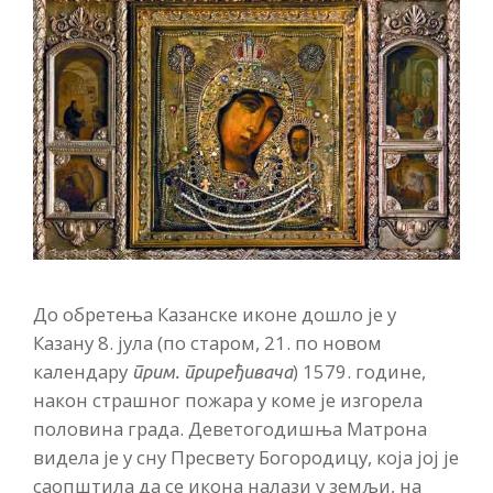
До обретења Казанске иконе дошло је у
Казану 8. јула (по старом, 21. по новом
календару
) 1579. године,
прим. приређивача
након страшног пожара у коме је изгорела
половина града. Деветогодишња Матрона
видела је у сну Пресвету Богородицу, која јој је
саопштила да се икона налази у земљи, на