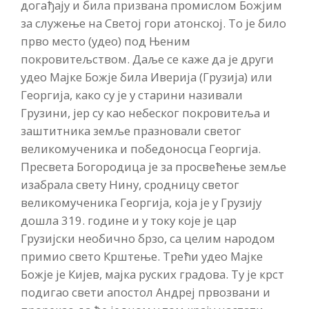
догађају и била призвана промислом Божјим
за служење на Светој гори атонској. То је било
прво место (удео) под Њеним
покровитељством. Даље се каже да је други
удео Мајке Божје била Иверија (Грузија) или
Георгија, како су је у старини називали
Грузини, јер су као небеског покровитеља и
заштитника земље празновали светог
великомученика и победоносца Георгија.
Пресвета Богородица је за просвећење земље
изабрала свету Нину, сродницу светог
великомученика Георгија, која је у Грузију
дошла 319. године и у току које је цар
Грузијски необично брзо, са целим народом
примио свето Крштење. Трећи удео Мајке
Божје је Кијев, мајка руских градова. Ту је крст
подигао свети апостол Андреј првозвани и