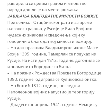
раширила се целим градом и мноштво
народа дошло је на место јављања.
ЈАВЉАЊА БЛАГОДАТНЕ МИЛОСТИ БОЖИЈЕ
Пре великог Отаџбинског рата и за време
његовог трајања, у Русији је било бројних
чудесних знакова и сведочења који су
говорили о благодатној милости Божијој.
–
На дан празника Владимирске иконе Мајке
Божје 1395. године, Тамерлан се повукао из
Русије. На исти дан 1812. године, догодила се
и знаменита Бородинска битка.
–
На празник Рождества Пресвете Богородице
1380. године, одиграла се Куликовска битка.
–
На Божић 1812. године, последњи
Наполеонов војник напустио је територију
Русије.
–
Двадесетог априла 1941. године, Немци су