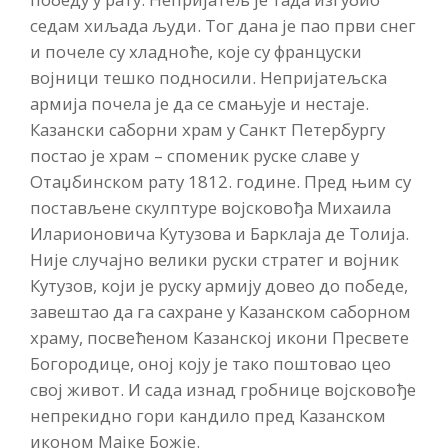
седам хиљада људи. Тог дана је пао први снег
и почеле су хладноће, које су француски
војници тешко подносили. Непријатељска
армија почела је да се смањује и нестаје.
Казански саборни храм у Санкт Петербургу
постао је храм – споменик руске славе у
Отаџбинском рату 1812. године. Пред њим су
постављене скулптуре војсковођа Михаила
Иларионовича Кутузова и Барклаја де Толија.
Није случајно велики руски стратег и војник
Кутузов, који је руску армију довео до победе,
завештао да га сахране у Казанском саборном
храму, посвећеном Казанској икони Пресвете
Богородице, оној коју је тако поштовао цео
свој живот. И сада изнад гробнице војсковође
непрекидно гори кандило пред Казанском
иконом Мајке Божје.