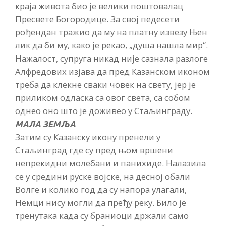
краја живота био је велики поштовалац
Пресвете Богородице. За свој педесети
рођендан тражио да му на платну извезу Њен
лик да би му, како је рекао, „душа нашла мир“.
Нажалост, супруга никад није сазнала разлоге
Алфредових изјава да пред Казанском иконом
треба да клекне сваки човек на свету, јер је
приликом одласка са овог света, са собом
однео оно што је доживео у Стаљинграду.
МАЛА ЗЕМЉА
Затим су Казанску икону пренели у
Стаљинград где су пред њом вршени
непрекидни молебани и панихиде. Налазила
се у средини руске војске, на десној обали
Волге и колико год да су напора улагали,
Немци нису могли да пређу реку. Било је
тренутака када су браниоци држали само