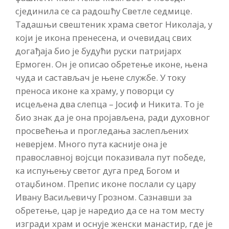
сјединила се са радошћу Светле седмице.
Тадашњи свештеник храма светог Николаја, у
који је икона пренесена, и очевидац свих
догађаја био је будући руски патријарх
Ермоген. Он је описао обретење иконе, њена
чуда и састављач је њене службе. У току
преноса иконе ка храму, у поворци су
исцељена два слепца – Јосиф и Никита. То је
био знак да је она пројављена, ради духовног
просвећења и прогледања заслепљених
неверјем. Много пута касније она је
православној војсци показивала пут победе,
ка испуњењу светог дуга пред Богом и
отаџбином. Препис иконе послали су цару
Ивану Васиљевичу Грозном. Сазнавши за
обретење, цар је наредио да се на том месту
изгради храм и оснује женски манастир, где је