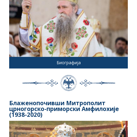
Биографија
Блаженопочивши Митрополит
црногорско-приморски Амфилохије
(1938-2020)