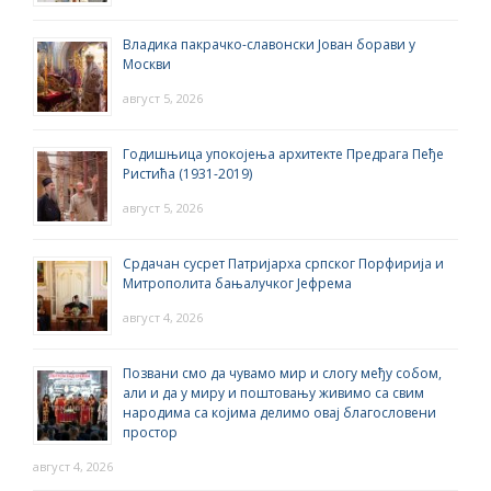
Владика пакрачко-славонски Јован борави у
Москви
август 5, 2026
Годишњица упокојења архитекте Предрага Пеђе
Ристића (1931-2019)
август 5, 2026
Срдачан сусрет Патријарха српског Порфирија и
Митрополита бањалучког Јефрема
август 4, 2026
Позвани смо да чувамо мир и слогу међу собом,
али и да у миру и поштовању живимо са свим
народима са којима делимо овај благословени
простор
август 4, 2026