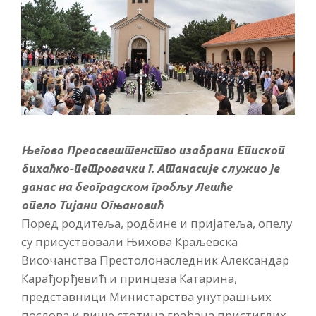
Његово Преосвештенство изабрани Епископ
бихаћко-петровачки г. Атанасије служио је
данас на београдском гробљу Лешће
опело Тијани Огњановић
Поред родитеља, родбине и пријатеља, опелу
су присуствовали Њихова Краљевска
Височанства Престолонаследник Александар
Карађорђевић и принцеза Катарина,
представници Министарства унутрашњих
послова и више стотина грађана пристиглих