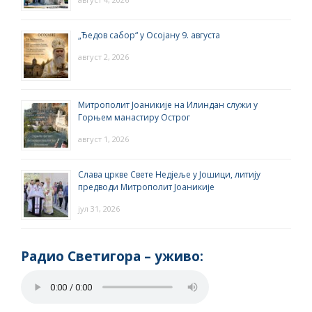
„Ђедов сабор“ у Осојану 9. августа
август 2, 2026
Митрополит Јоаникије на Илиндан служи у
Горњем манастиру Острог
август 1, 2026
Слава цркве Свете Недјеље у Јошици, литију
предводи Митрополит Јоаникије
јул 31, 2026
Радио Светигора – yживо: