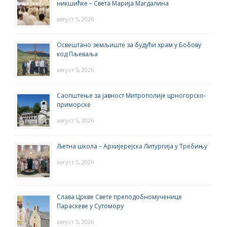
никшићке – Света Марија Магдалина
август 5, 2026
Освештано земљиште за будући храм у Бобову
код Пљеваља
август 5, 2026
Саопштење за јавност Митрополије црногорско-
приморске
август 5, 2026
Љетна школа – Архијерејска Литургија у Требињу
август 5, 2026
Слава Цркве Свете преподобномученице
Параскеве у Сутомору
август 5, 2026