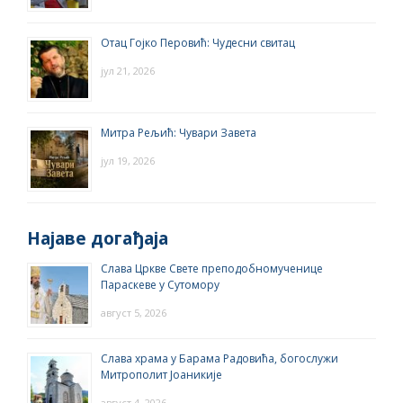
Отац Гојко Перовић: Чудесни свитац
јул 21, 2026
Митра Рељић: Чувари Завета
јул 19, 2026
Најаве догађаја
Слава Цркве Свете преподобномученице
Параскеве у Сутомору
август 5, 2026
Слава храма у Барама Радовића, богослужи
Митрополит Јоаникије
август 4, 2026