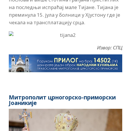
на последњи испраћај мале Тијане. Тијана је
преминула 15. јула у болници у Хјустону где је
чекала на трансплатацију срца.
Извор: СПЦ
Митрополит црногорско-приморски
Јоаникије