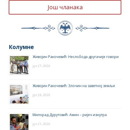
Још чланака
Колумне
Живојин Ракочевић: Неслобода другачије говори
јул 27, 2026
Живојин Ракочевић: Злочин на заветној земљи
јул 24, 2026
Милорад Дурутовић: Амин – ријеч изнутра
јул 21, 2026