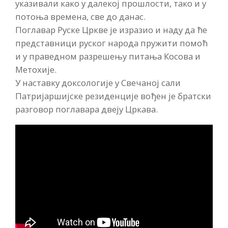
указивали како у далекој прошлости, тако и у
потоња времена, све до данас.
Поглавар Руске Цркве је изразио и наду да ће
представници руског народа пружити помоћ
и у праведном разрешењу питања Косова и
Метохије.
У наставку доксологије у Свечаној сали
Патријаршијске резиденције вођен је братски
разговор поглавара двеју Цркава.