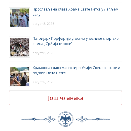
Прослављена слава Храма Свете Петке у Лапљем
селу
август 8, 2026
Патријарх Порфирије угостио учеснике спортског
кампа „Србија те зове“
август 8, 2026
Храмовна слава манастира Улије: Светлост вере и
подвиг Свете Петке
август 8, 2026
Још чланака