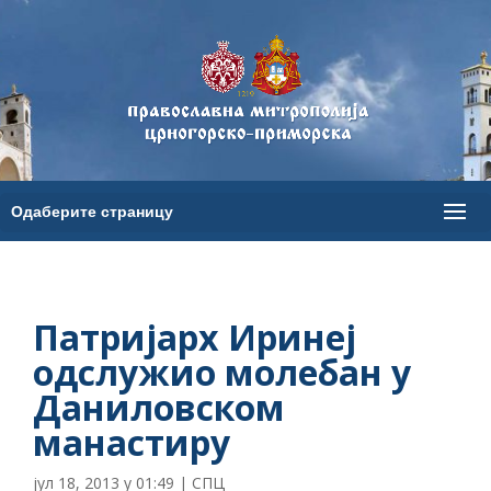
Патријарх Иринеј
одслужио молебан у
Даниловском
манастиру
јул 18, 2013 у 01:49
|
СПЦ