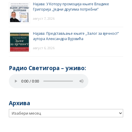
Најава: У Котору промоција књиге Владике
Григорија ,,Једни другима потребни”
август 7, 2026
Најава: Представљање књиге „Залог за вјечност“
аутора Александра Вујовића
август 6, 2026
Радио Светигора – yживо:
Архива
Архива