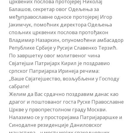
црквених послова протојереј Николај
Балашов, секретар овог Одељења за
међуправославне односе протојереј Игор
Јакимчук, помоћник директора Одељења
спољних црквених послова протођакон
Владимир Назаркин, опуномоћени амбасадор
Републике Србије у Русији Славенко Терзић.
По завршетку овог молитвеног чина
Свјатејши Патријарх Кирил је поздравио
српског Патријарха Иринеја речима:
„Ваше Свјатејшество, возљубљени у Господу
сабрате!
Желим да Вас срдачно поздравим данас као
драгог и поштованог госта Руске Православне
Цркве у првопрестолном граду Москви.
Налазимо се у просторијама Патријараршке и
Синодалне резиденције Даниловског
манастира – у месту мојих свакодневних