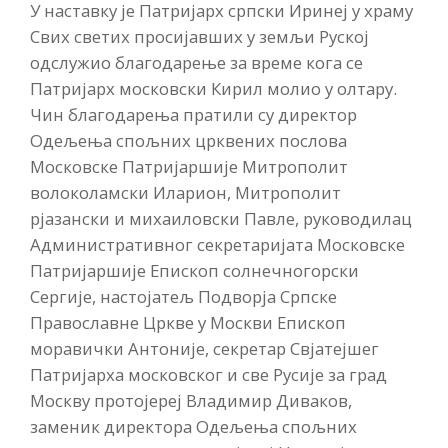
У наставку је Патријарх српски Иринеј у храму
Свих светих просијавших у земљи Руској
одслужио благодарење за време кога се
Патријарх московски Кирил молио у олтару.
Чин благодарења пратили су директор
Одељења спољних црквених послова
Московске Патријаршије Митрополит
волоколамски Иларион, Митрополит
рјазански и михаиловски Павле, руководилац
Административног секретаријата Московске
Патријаршије Епископ солнечногорски
Сергије, настојатељ Подворја Српске
Православне Цркве у Москви Епископ
моравички Антоније, секретар Свјатејшег
Патријарха московског и све Русије за град
Москву протојереј Владимир Диваков,
заменик директора Одељења спољних