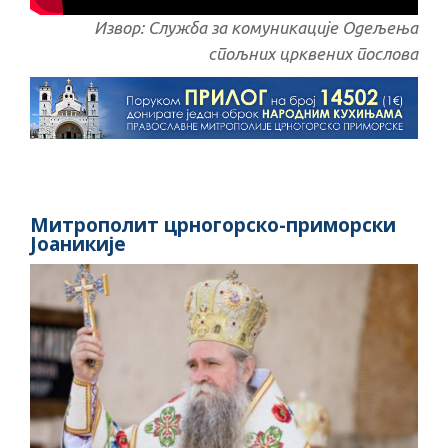
Извор: Служба за комуникације Одељења
спољних црквених послова
Митрополит црногорско-приморски
Јоаникије