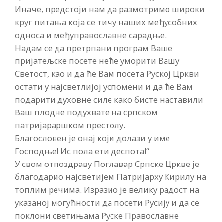
Иначе, предстоји нам да размотримо широки
круг питања која се тичу наших међусобних
односа и међуправославне сарадње.
Надам се да претрпани програм Ваше
пријатељске посете неће уморити Вашу
Светост, као и да ће Вам посета Руској Цркви
остати у најсветлијој успомени и да ће Вам
подарити духовне силе како бисте наставили
Ваш плодне подухвате на српском
патријараршком престолу.
Благословен је онај који долази у име
Господње! Ис пола ети деспота!“
У свом отпоздраву Поглавар Српске Цркве је
благодарио најсветијем Патријарху Кирилу на
топлим речима. Изразио је велику радост на
указаној могућности да посети Русију и да се
поклони светињама Руске Православне