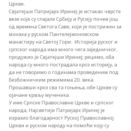
Цркве.
Свјатејши Патријарх Иринеј је истакао чврсте
везе које су спајале Србију и Русију почев још
од времена Светога Саве, који је пострижен за
монаха у руском Пантелејмоновском
манастиру на Светој Гори. Историја руског и
српског народа има много чега заједничког,
продужио је Свјатејши Иринеј; рецимо, оба
народа су много пострадала кроз историју, а
да не говоримо о годинама проведеним под
безбожничким режимима 20. века.
Прошавши кроз сва та гоњења, обе Цркве су
ојачане крвљу мученика.
У име Српске Православне Цркве и српског
народа, Најсветији Патријарх Иринеј је
изразио благодарност Руској Православној
Цркви и руском народу на помоћи коју су