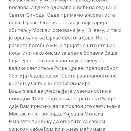
послова, а где се одржава и већина седница
Светог Синода. Овде примамо високе госте
наше Цркве. Овај манастир је најстарија
обитељ у Москви; основана је у 13. веку, и тако
је вршњакиња Цркве Светога Саве. Из тог
разлога посебно ми је пријатно што сте нас
посетили како бисмо за време боравка Вашег
Свјатејшества прославили успомену на
велике светитеље Руске Цркве: преподобног
Сергија Радоњешког, Свете равноапостолне
кнегињу Олгу и кнеза Владимира.
Ваша жеља да учествујете у свечаностима
поводом 1025-годишњице крштења Русије
даје Вам прилику да се поклоните светињама
Москве и Петрограда, Кијева и Минска.
Имаћете прилику да општите са својом
српском сабраћом који живе међу нама.