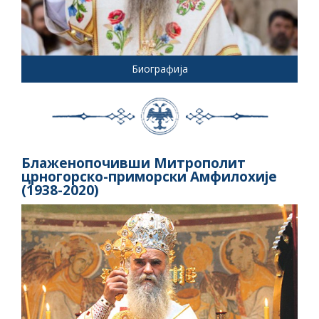
Биографија
Блаженопочивши Митрополит
црногорско-приморски Амфилохије
(1938-2020)