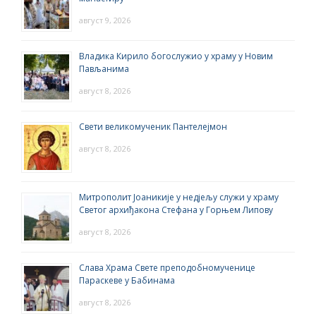
август 9, 2026
Владика Кирило богослужио у храму у Новим
Пављанима
август 8, 2026
Свети великомученик Пантелејмон
август 8, 2026
Митрополит Јоаникије у недјељу служи у храму
Светог архиђакона Стефана у Горњем Липову
август 8, 2026
Слава Храма Свете преподобномученице
Параскеве у Бабинама
август 8, 2026