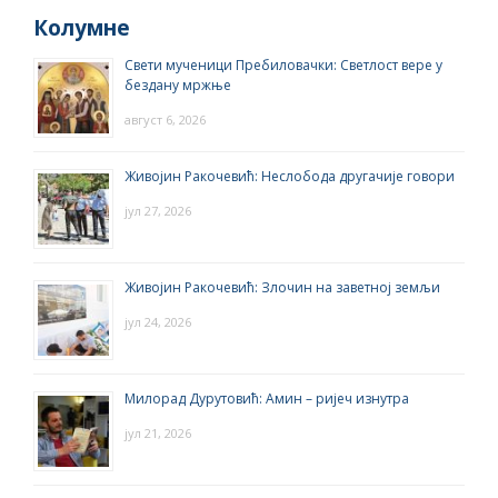
Колумне
Свети мученици Пребиловачки: Светлост вере у
бездану мржње
август 6, 2026
Живојин Ракочевић: Неслобода другачије говори
јул 27, 2026
Живојин Ракочевић: Злочин на заветној земљи
јул 24, 2026
Милорад Дурутовић: Амин – ријеч изнутра
јул 21, 2026