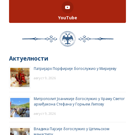
YouTube
Актуелности
Патријарх Порфирије богослужио у Миријеву
август 9, 2026
Митрополит Јоаникије богослужио у Храму Светог
архиђакона Стефана у Горњем Липову
август 9, 2026
Владика Пајсије богослужио у Цетињском
манастиру