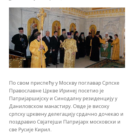
По свом приспећу у Москву поглавар Српске
Православне Цркве Иринеј посетио је
Патријаршијску и Синодалну резиденцију у
Даниловском манастиру. Овде је високу
српску црквену делегацију срдачно дочекао и
поздравио Свјатејши Патријарх московски и
све Русије Кирил.