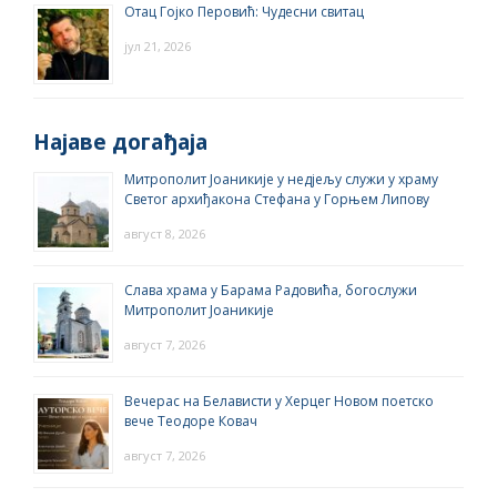
Отац Гојко Перовић: Чудесни свитац
јул 21, 2026
Најаве догађаја
Митрополит Јоаникије у недјељу служи у храму
Светог архиђакона Стефана у Горњем Липову
август 8, 2026
Слава храма у Барама Радовића, богослужи
Митрополит Јоаникије
август 7, 2026
Вечерас на Белависти у Херцег Новом поетско
вече Теодоре Ковач
август 7, 2026