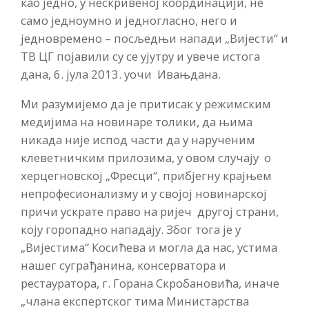
као једно, у нескривеној координацији, не
само једноумно и једногласно, него и
једновремено – посљедњи напади „Вијести“ и
ТВ ЦГ појавили су се ујутру и увече истога
дана, 6. јула 2013. уочи Ивањдана.
Ми разумијемо да је притисак у режимским
медијима на новинаре толики, да њима
никада није испод части да у нарученим
клеветничким прилозима, у овом случају о
херцегновској „Фресци“, прибјегну крајњем
непрофесионализму и у својој новинарској
причи ускрате право на ријеч другој страни,
коју горопадно нападају. Због тога је у
„Вијестима“ Косићева и могла да нас, устима
нашег суграђанина, консерватора и
рестауратора, г. Горана Скробановића, иначе
„члана експертског тима Министарства