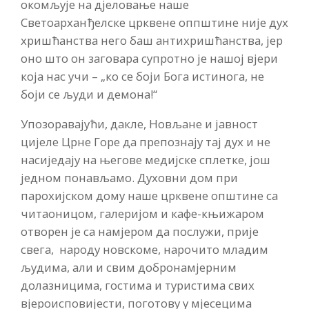
окомљује на дјеловање наше
Светоарханђелске црквене оппштине није дух
хришћанства него баш антихришћанства, јер
оно што он заговара супротно је нашој вјери
која нас учи – „ко се боји Бога истинога, не
боји се људи и демона!“
Упозоравајући, дакле, Новљане и јавност
цијеле Црне Горе да препознају тај дух и не
насиједају на његове медијске сплетке, још
једном понављамо. Духовни дом при
парохијском дому наше црквене општине са
читаоницом, галеријом и кафе-књижаром
отворен је са намјером да послужи, прије
свега, народу новскоме, нарочито младим
људима, али и свим добронамјерним
долазницима, гостима и туристима свих
вјероисповијести, поготову у мјесецима