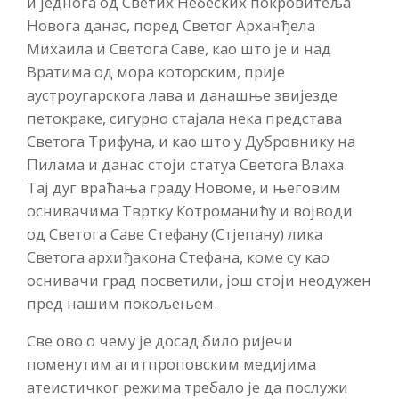
и једнога од Светих Небеских покровитеља
Новога данас, поред Светог Арханђела
Михаила и Светога Саве, као што је и над
Вратима од мора которским, прије
аустроугарскога лава и данашње звијезде
петокраке, сигурно стајала нека представа
Светога Трифуна, и као што у Дубровнику на
Пилама и данас стоји статуа Светога Влаха.
Тај дуг враћања граду Новоме, и његовим
оснивачима Твртку Котроманићу и војводи
од Светога Саве Стефану (Стјепану) лика
Светога архиђакона Стефана, коме су као
оснивачи град посветили, још стоји неодужен
пред нашим покољењем.
Све ово о чему је досад било ријечи
поменутим агитпроповским медијима
атеистичког режима требало је да послужи