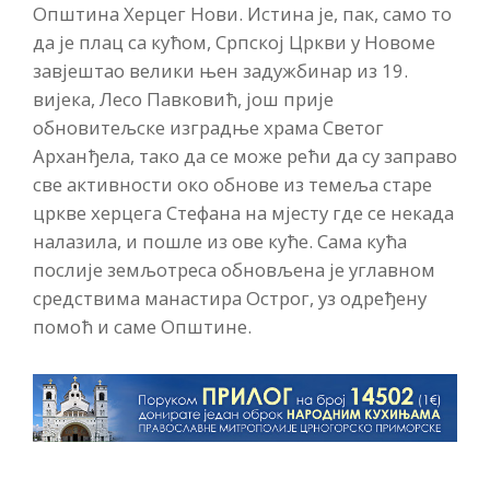
Општина Херцег Нови. Истина је, пак, само то
да је плац са кућом, Српској Цркви у Новоме
завјештао велики њен задужбинар из 19.
вијека, Лесо Павковић, још прије
обновитељске изградње храма Светог
Арханђела, тако да се може рећи да су заправо
све активности око обнове из темеља старе
цркве херцега Стефана на мјесту где се некада
налазила, и пошле из ове куће. Сама кућа
послије земљотреса обновљена је углавном
средствима манастира Острог, уз одређену
помоћ и саме Општине.