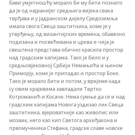
бави умјетношћу морало би му бити познато
да је од најранијег средњега вијека свака
тврђава и у јадранском дијелу Средоземља
имала свога Свеца заштитника, коме је у
утврђењу, од византијских времена, обавезно
подизана и посвећивана и црква и чија је
свештена представа обично красила простор
над градским капијама. Тако је било и у
средњовјековној Србији Немањића и њеном
Приморју, коме је припадао и простор Боке.
Тако је морало бити и потом, у вријеме када
су овим крајевима завладали Твртко
Котроманић и Косаче. Нема сумње да се и над
градским капијама Новога уздизао лик Свеца
заштитника, вјероватније као живопис или
мозаик, него као кип Светога архиђакона и
првомученика Стефана, градске славе новске