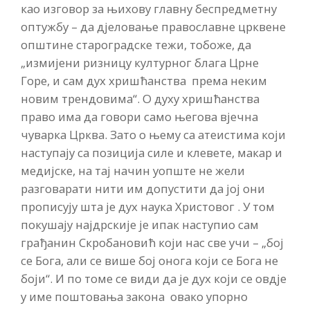
као изговор за њихову главну беспредметну
оптужбу – да дјеловање православне црквене
општине староградске тежи, тобоже, да
„измијени ризницу културног блага Црне
Горе, и сам дух хришћанства према неким
новим трендовима“. О духу хришћанства
право има да говори само његова вјечна
чуварка Црква. Зато о њему са атеистима који
наступају са позиција силе и клевете, макар и
медијске, на тај начин уопште не жели
разговарати нити им допустити да јој они
прописују шта је дух наука Христовог . У том
покушају најдрскије је ипак наступио сам
грађанин Скробановић који нас све учи – „бој
се Бога, али се више бој онога који се Бога не
боји“. И по томе се види да је дух који се овдје
у име поштовања закона овако упорно