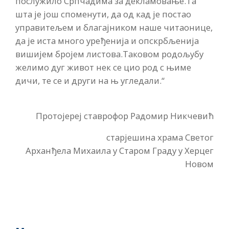
послужило Српчадима за декламовање.Та
шта је још споменути, да од кад је постао
управитељем и благајником наше читаонице,
да је иста много уређенија и опскрбљенија
вишијем бројем листова.Таковом родољубу
желимо дуг живот нек се цио род с њиме
дичи, те се и други на њ угледали.“
Протојереј ставрофор Радомир Никчевић
старјешина храма Светог
Арханђела Михаила у Старом Граду у Херцег
Новом