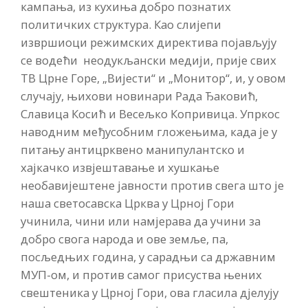
кампања, из кухиња добро познатих
политичких структура. Као слијепи
извршиоци режимских директива појављују
се водећи неодукљански медији, прије свих
ТВ Црне Горе, „Вијести“ и „Монитор“, и, у овом
случају, њихови новинари Рада Ђаковић,
Славица Косић и Весељко Копривица. Упркос
наводним међусобним гложењима, када је у
питању антицрквено манипулантско и
хајкачко извјештавање и хушкање
необавијештене јавности против свега што је
наша светосавска Црква у Црној Гори
учинила, чини или намјерава да учини за
добро свога народа и ове земље, па,
посљедњих година, у сарадњи са државним
МУП-ом, и против самог присуства њених
свештеника у Црној Гори, ова гласила дјелују