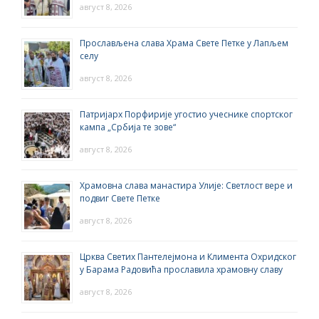
август 8, 2026
Прослављена слава Храма Свете Петке у Лапљем
селу
август 8, 2026
Патријарх Порфирије угостио учеснике спортског
кампа „Србија те зове“
август 8, 2026
Храмовна слава манастира Улије: Светлост вере и
подвиг Свете Петке
август 8, 2026
Црква Светих Пантелејмона и Климента Охридског
у Барама Радовића прославила храмовну славу
август 8, 2026