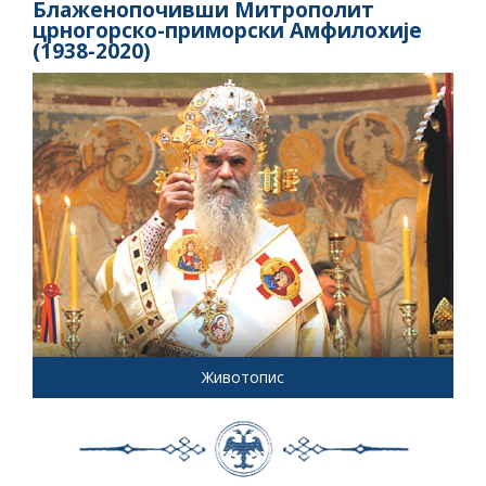
Блаженопочивши Митрополит
црногорско-приморски Амфилохије
(1938-2020)
Животопис