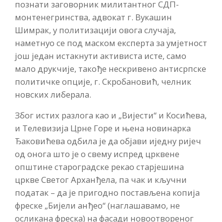
познати заговорник милитантног СДП-
монтенегринства, адвокат г. Вукашин
Шимрак, у политизацији овога случаја,
наметнуо се под маском експерта за умјетност
још један истакнути активиста исте, само
мало друкчије, такође нескривено антисрпске
политичке опције, г. Скробановић, челник
новских либерала.
Због истих разлога као и „Вијести“ и Косићева,
и Телевизија Црне Горе и њена новинарка
Ђаковићева одбила је да објави иједну ријеч
од онога што је о свему испред црквене
општине староградске рекао старјешина
цркве Светог Арханђела, па чак и кључни
податак – да је пригодно постављена копија
фреске „Бијели анђео“ (наглашавамо, не
осликана фреска) на фасади новоотвореног