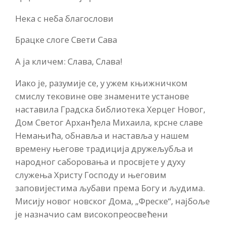
Нека с неба благослови
Брацке слоге Свети Сава
А ја кличем: Слава, Слава!
Иако је, разумије се, у ужем књижничком
смислу тековине ове знамените установе
наставила Градска библиотека Херцег Новог,
Дом Светог Арханђела Михаила, крсне славе
Немањића, обнавља и наставља у нашем
времену његове традиција дружељубља и
народног саборовања и просвјете у духу
служења Христу Господу и његовим
заповијестима љубави према Богу и људима.
Мисију новог новског Дома, „Фреске“, најбоље
је назначио сам високопреосвећени