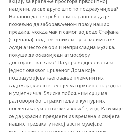
акцију за враћање простора првобитној
намјени, уз све друго што то подразумијева?
Наравно да не треба, али наравно и да је
пожељно да заборављеном праху наших
предака, можда чак и самог војводе Стефана
(Стјепана), под плочником трга, којим газе
људи а често се ори и неприкладна музика,
покуша да обезбиједи атмосферу
достојанства. како? Па управо дјеловањем
једног оваквог црквеног Дома које
подразумијева његовање племенитих
садржаја, као што су пјесма црквена, народна
и умјетничка, блиска побожним срцима,
разговори боготражитеља и културних
посленика, умјетничке изложбе, итд. Разумије
се да украсни предмети из времена и свијета
наших предака, у некој врсти музејске
инсталације на отвореном, на простору