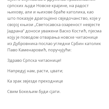
српских људи Новске крајине, на радост
њихову, али и њихове браће католика, као
што показује драгоцјено свједочанство, које у
својој књизи „Светосавска озареност невјесте
Јадрана“ доноси уважени Васко Костић, пјесма
коју је поводом отварања новске читаонице
из Дубровника послао угледни Србин католик
Паво Каменаровић, поручујући:
Здраво Српска читаонице!
Напредуј нам, расти, цвати;
Ка зрак звјезде преходнице
Свим Бокељим буди сјати.