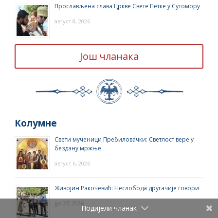
Прослављена слава Цркве Свете Петке у Сутомору
август 8, 2026
Још чланака
Колумне
Свети мученици Пребиловачки: Светлост вере у
бездану мржње
август 6, 2026
Живојин Ракочевић: Неслобода другачије говори
јул 27, 2026
Подијели чланак