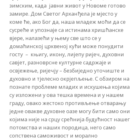
зимским, када јавни живот у Новоме готово
замире. Дом Светог Арханђела је мјесто у
коме ће, ако Бог да, наша младеж моћи да се
сусреће и упознаје са истинама хришћанске
вјере, налазећи у њему све што се у
домаћинској црквеној кући може понудити
госту – књигу, икону, лијепу ријеч, духовни
савјет, разноврсне културне садржаје и
освјежење, ријечју – безбиједно уточиште и
духовно и тјелесно окрјепљење. С обзиром на
познате проблеме младих и искушења којима
су изложени у ова тешка времена и у нашем
граду, овако жестоко противљење отварању
једне овакве духовне оазе могу бити само они
којима није на срцу срећнија будућност нашег
потомства и наших породица, него само
сопствена саможивост и морално