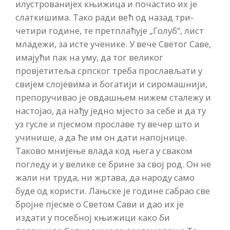
илустрованијех књижица и почастио их је
слаткишима. Тако ради већ од назад три-
четири године, те претплаћује „Голуб“, лист
младежи, за исте ученике. У вече Светог Саве,
имајући пак на уму, да тог великог
провјетитеља српског треба прослављати у
свијем слојевима и богатији и сиромашнији,
препоручивао је овдашњем нижем сталежу и
настојао, да нађу једно мјесто за себе и да ту
уз гусле и пјесмом прославе ту вечер што и
учинише, а да ће им он дати напојнице.
Таково мнијење влада код њега у сваком
погледу и у велике се брине за свој род. Он не
жали ни труда, ни жртава, да народу само
буде од користи. Лањске је године сабрао све
бројне пјесме о Светом Сави и дао их је
издати у посебној књижици како би