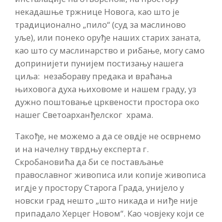
некадашње тржнице Новога, као што је
традиционално „пило“ (суд за маслиново
уље), или понеко оруђе наших старих заната,
као што су маслинарство и рибање, могу само
допринијети пунијем постизању нашега
циља: незабораву предака и враћања
њиховога духа њиховоме и нашем граду, уз
дужно поштовање црквености простора око
нашег Светоарханђелског храма.
Такође, не можемо а да се овдје не осврнемо
и на начелну тврдњу експерта г.
Скробановића да би се постављање
православног живописа или копије живописа
игдје у простору Старога Града, унијело у
новски град нешто „што никада и ниђе није
припадало Херцег Новом“. Као човјеку који се