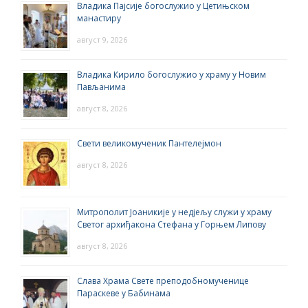
Владика Пајсије богослужио у Цетињском
манастиру
август 9, 2026
Владика Кирило богослужио у храму у Новим
Пављанима
август 8, 2026
Свети великомученик Пантелејмон
август 8, 2026
Митрополит Јоаникије у недјељу служи у храму
Светог архиђакона Стефана у Горњем Липову
август 8, 2026
Слава Храма Свете преподобномученице
Параскеве у Бабинама