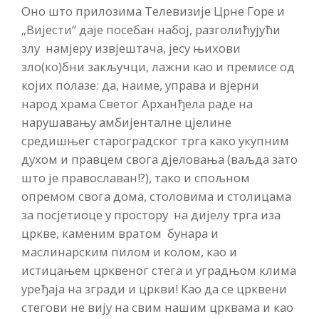
Оно што прилозима Телевизије Црне Горе и
„Вијести“ даје посебан набој, разголићујући
злу намјеру извјештача, јесу њихови
зло(ко)бни закључци, лажни као и премисе од
којих полазе: да, наиме, управа и вјерни
народ храма Светог Арханђела раде на
нарушавању амбијенталне цјелине
средишњег староградског трга како укупним
духом и правцем свога дјеловања (ваљда зато
што је православан!?), тако и спољном
опремом свога дома, столовима и столицама
за посјетиоце у простору на дијелу трга иза
цркве, каменим вратом бунара и
маслинарским пилом и колом, као и
истицањем црквеног стега и уградњом клима
уређаја на згради и цркви! Као да се црквени
стегови не вију на свим нашим црквама и као