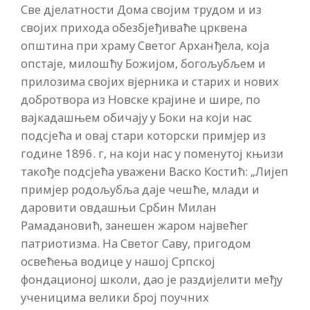
Све дјелатности Дома својим трудом и из
својих прихода обезбјеђиваће црквена
општина при храму Светог Арханђела, која
опстаје, милошћу Божијом, богољубљем и
прилозима својих вјерника и старих и нових
добротвора из Новске крајине и шире, по
вајкадашњем обичају у Боки на који нас
подсјећа и овај стари которски примјер из
године 1896. г, на који нас у поменутој књизи
такође подсјећа уважени Васко Костић: „Лијеп
примјер родољубља даје чешће, млади и
даровити овдашњи Србин Милан
Рамадановић, занешен жаром највећег
патриотизма. На Светог Саву, пригодом
освећења водице у нашој Српској
фондационој школи, дао је раздијелити међу
ученицима велики број поучних