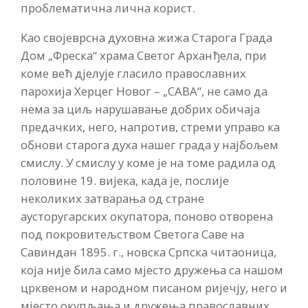
проблематична лична корист.
Као својеврсна духовна жижа Старога Града
Дом „Фреска“ храма Светог Арханђела, при
коме већ дјелује гласило православних
парохија Херцег Новог – „САВА“, не само да
нема за циљ нарушавање добрих обичаја
предачких, него, напротив, стреми управо ка
обнови старога духа нашег града у најбољем
смислу. У смислу у коме је на томе радила од
половине 19. вијека, када је, послије
неколиких затварања од стране
аусторугарских окупатора, поново отворена
под покровитељством Светога Саве на
Савиндан 1895. г., новска Српска читаоница,
која није била само мјесто дружења са нашом
црквеном и народном писаном ријечју, него и
мјесто окупљања и дружења православних