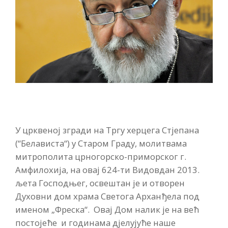
У црквеној згради на Тргу херцега Стјепана
(“Белависта“) у Старом Граду, молитвама
митрополита црногорско-приморског г.
Амфилохија, на овај 624-ти Видовдан 2013.
љета Господњег, освештан је и отворен
Духовни дом храма Светога Арханђела под
именом „Фреска“. Овај Дом налик је на већ
постојеће и годинама дјелујуће наше