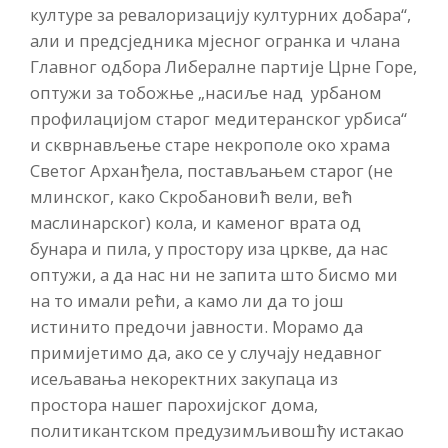
културе за ревалоризацију културних добара“,
али и предсједника мјесног огранка и члана
Главног одбора Либералне партије Црне Горе,
оптужи за тобожње „насиље над урбаном
профилацијом старог медитеранског урбиса“
и скврнављење старе некрополе око храма
Светог Арханђела, постављањем старог (не
млинског, како Скробановић вели, већ
маслинарског) кола, и каменог врата од
бунара и пила, у простору иза цркве, да нас
оптужи, а да нас ни не запита што бисмо ми
на то имали рећи, а камо ли да то још
истинито предочи јавности. Морамо да
примијетимо да, ако се у случају недавног
исељавања некоректних закупаца из
простора нашег парохијског дома,
политикантском предузимљивошћу истакао