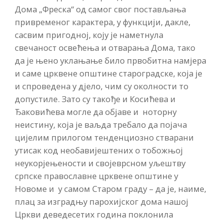
Дома „Фреска“ од самог свог постављања
привременог карактера, у функцији, дакле,
сасвим пригодној, коју је наметнула
свечаност освећења и отварања Дома, тако
да је њено уклањање било првобитна намјера
и саме црквене општине староградске, која је
и спроведена у дјело, чим су околности то
допустиле. Зато су такође и Косићева и
Ђаковићева могле да објаве и ноторну
неистину, која је ваљда требало да појача
цијелим прилогом тенденциозно стварани
утисак код необавијештених о тобожњој
неукорјењености и својеврсном уљештву
српске православне црквене општине у
Новоме и у самом Старом граду – да је, наиме,
плац за изградњу парохијског дома нашој
Цркви деведесетих година поклонила