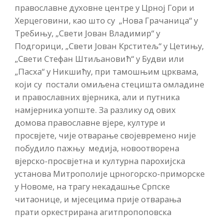
православне духовне центре у Црној Гори и
Херцеговини, као што су „Нова Грачаница“ у
Требињу, „Свети Јован Владимир“ у
Подгорици, „Свети Јован Крститељ“ у Цетињу,
„Свети Стефан Штиљановић“ у Будви или
„Пасха“ у Никшићу, при тамошњим црквама,
који су постали омиљена стецишта омладине
и православних вјерника, али и путника
намјерника уопште. За разлику од ових
домова православне вјере, културе и
просвјете, чије отварање својевремено није
побудило пажњу медија, новоотворена
вјерско-просвјетна и културна парохијска
установа Митрополије црногорско-приморске
у Новоме, на трагу некадашње Српске
читаонице, и мјесецима прије отварања
прати оркестрирана агитпропоповска