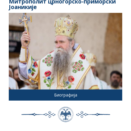
Митрополит црногорско-приморски
Јоаникије
Биографија