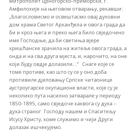
митрополит црногорско-приморски, г.
Амфилохије на његовом отварању, рекавши:
„Благословисмо и освештасмо овај духовни
дом храма Светог Арханђела и овога града да
би и кроз њега и преко њега било свједочено
име Господње, да би светиња вјере
хришћанске зрачила на житеље овога града, а
онда и на сва друга мјеста, и, нарочито, на оне
који буду овдје долазили…“ Снаге које се
томе противе, као што су се у оно доба
противиле дјеловању Српске читаонице
аустроугарске окупационе власти, које су је
неколико пута насилно затварале у периоду
1850-1895, само свједоче каквога су духа –
духа страног Господу нашем и Спаситељу
Исусу Христу, коме служимо и чији Други
долазак ишчекујемо.