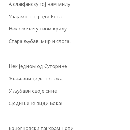
А славјанску гој нам милу
Узајамност, ради Бога,
Нек оживи у твом крилу
Стара љубав, мир и слога.
Нек једном од Суторине
Жељезнице до потока,
У љубави своје сине
Сједињене види Бока!
Ерцегновски тај храм нови