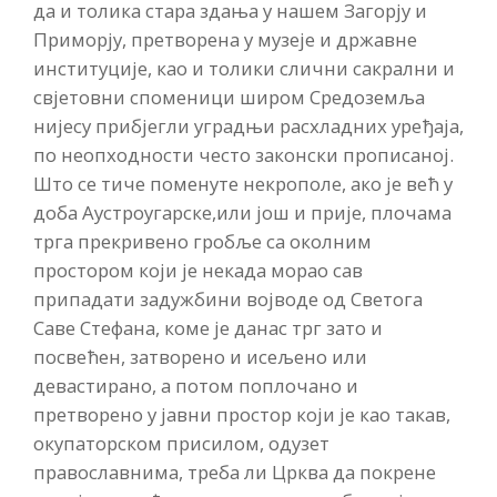
да и толика стара здања у нашем Загорју и
Приморју, претворена у музеје и државне
институције, као и толики слични сакрални и
свјетовни споменици широм Средоземља
нијесу прибјегли уградњи расхладних уређаја,
по неопходности често законски прописаној.
Што се тиче поменуте некрополе, ако је већ у
доба Аустроугарске,или још и прије, плочама
трга прекривено гробље са околним
простором који је некада морао сав
припадати задужбини војводе од Светога
Саве Стефана, коме је данас трг зато и
посвећен, затворено и исељено или
девастирано, а потом поплочано и
претворено у јавни простор који је као такав,
окупаторском присилом, одузет
православнима, треба ли Црква да покрене