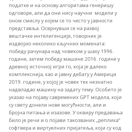
податке и на основу алгоритама генеришу
одговоре, али да они нису научни модели у
оном смислу у којем се то често у јавности
представља. Осврнувши се на развој
вештачке интелигенције, говорник је
издвојио неколико кључних момената:
победу рачунара над човеком у шаху 1996.
године, затим победу машине 2016. године у
древној источној игри го, која је далеко
комплекснија, као и јавну дебату у Америци
2019. године, у којој је човек тек незнатно
надвладао машину на задату тему. Особито је
указао на појаву савремених GPT модела, који
су свету донели нове могућности, али и
бројна питања и изазове. У оквиру предавања
било је речи и о појави такозваних „реплика“
софтвера и виртуелних пријатеља, који су код