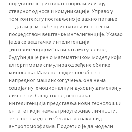
појединих корисника створили илузију
стварног односа и комуникације. Управо у
том контексту постављено је важно питање
— да ли је могуће приступити исповести
посредством вештачке интелигенције. Указао
је да се вештачка интелигенција
„интелигенцијом“ назива само условно,
будући да је реч о математичком моделу који
алгоритмима симулира одређене облике
мишљења. Иако поседује способност
напредног машинског учења, она нема
социјалну, емоционалну и духовну димензију
личности. Следствено, вештачка
интелигенција представља нови технолошки
ентитет који нема атрибуте живе личности,
те је неопходно избегавати сваки вид
антропоморфизма. Подсетио је да модели