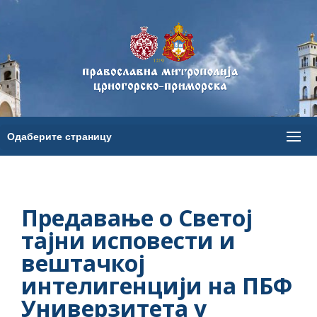
Предавање о Светој
тајни исповести и
вештачкој
интелигенцији на ПБФ
Универзитета у