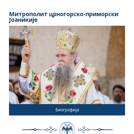
Митрополит црногорско-приморски
Јоаникије
Биографија