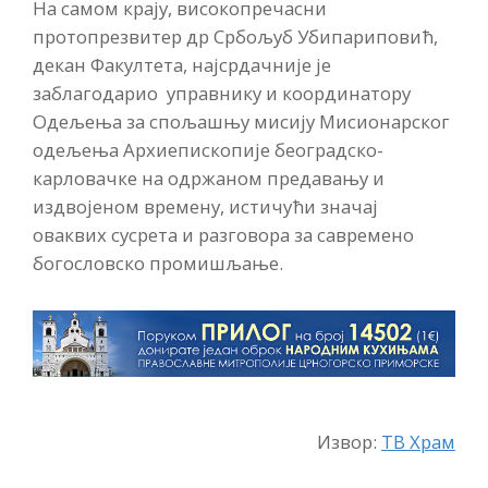
На самом крају, високопречасни
протопрезвитер др Србољуб Убипариповић,
декан Факултета, најсрдачније је
заблагодарио управнику и координатору
Одељења за спољашњу мисију Мисионарског
одељења Архиепископије београдско-
карловачке на одржаном предавању и
издвојеном времену, истичући значај
оваквих сусрета и разговора за савремено
богословско промишљање.
Извор:
ТВ Храм