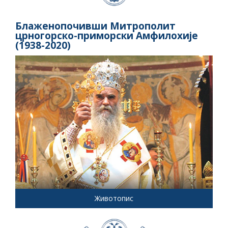
Блаженопочивши Митрополит
црногорско-приморски Амфилохије
(1938-2020)
Животопис