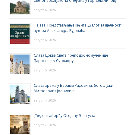
Светог архиђакона Стефана у Горњем Липову
август 6, 2026
Најава: Представљање књиге „Залог за вјечност“
аутора Александра Вујовића
август 6, 2026
Слава Цркве Свете преподобномученице
Параскеве у Сутомору
август 5, 2026
Слава храма у Барама Радовића, богослужи
Митрополит Јоаникије
август 4, 2026
„Ђедов сабор“ у Осојану 9. августа
август 2, 2026