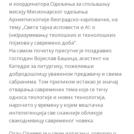
и координатора Одељења за спољашњу
мисију Мисионарског одељења
Архиепископије београдско-карловачке, на
тему „Света тајна исповести и AI: о
(не)разумевању теолошких и технолошких
појмова у савремено доба“.
На самом почетку присутне је поздравио
господин Војислав Башица, асистент на
Катедри за литургику, пожелевши
добродошлицу уваженом предавачу и свима
сабранима. Том приликом истакао је значај
отварања савремених тема које се тичу
односа теологије и нових технологија,
нарочито у времену у којем вештачка
интелигенција све снажније обликује
свакодневицу савременог човека.
Отац Оливер је у свом излагању говорио о