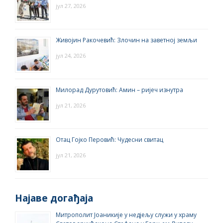
јул 27, 2026
Живојин Ракочевић: Злочин на заветној земљи
јул 24, 2026
Милорад Дурутовић: Амин – ријеч изнутра
јул 21, 2026
Отац Гојко Перовић: Чудесни свитац
јул 21, 2026
Најаве догађаја
Митрополит Јоаникије у недјељу служи у храму