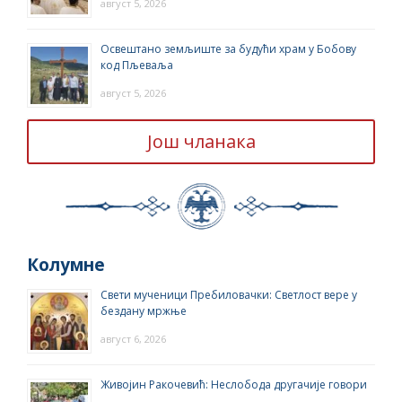
август 5, 2026
Освештано земљиште за будући храм у Бобову
код Пљеваља
август 5, 2026
Још чланака
Колумне
Свети мученици Пребиловачки: Светлост вере у
бездану мржње
август 6, 2026
Живојин Ракочевић: Неслобода другачије говори