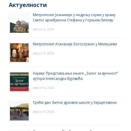
Актуелности
Митрополит Јоаникије у недјељу служи у храму
Светог архиђакона Стефана у Горњем Липову
август 6, 2026
Митрополит Атанасије богослужио у Милешеви
август 6, 2026
Најава: Представљање књиге „Залог за вјечност“
аутора Александра Вујовића
август 6, 2026
Трећи дан Љетне духовне школе у Херцеговини
август 6, 2026