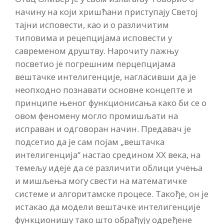
начину на који хришћани приступају Светој
тајни исповести, као и о различитим
типовима и рецепцијама исповести у
савременом друштву. Нарочиту пажњу
посветио је погрешним перцепцијама
вештачке интелигенције, нагласивши да је
неопходно познавати основне концепте и
принципе њеног функционисања како би се о
овом феномену могло промишљати на
исправан и одговоран начин. Предавач је
подсетио да је сам појам „вештачка
интелигенција“ настао средином XX века, на
темељу идеје да се различити облици учења
и мишљења могу свести на математичке
системе и алгоритамске процесе. Такође, он је
истакао да модели вештачке интелигенције
функционишу тако што обрађују одређене