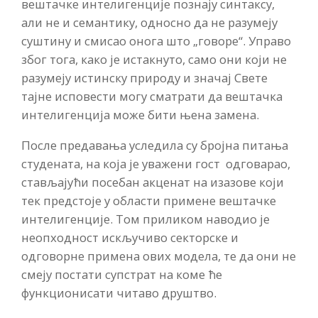
вештачке интелигенције познају синтаксу,
али не и семантику, односно да не разумеју
суштину и смисао онога што „говоре“. Управо
због тога, како је истакнуто, само они који не
разумеју истинску природу и значај Свете
тајне исповести могу сматрати да вештачка
интелигенција може бити њена замена.
После предавања уследила су бројна питања
студената, на која је уважени гост одговарао,
стављајући посебан акценат на изазове који
тек предстоје у области примене вештачке
интелигенције. Том приликом наводио је
неопходност искључиво секторске и
одговорне примена ових модела, те да они не
смеју постати супстрат на коме ће
функционисати читаво друштво.