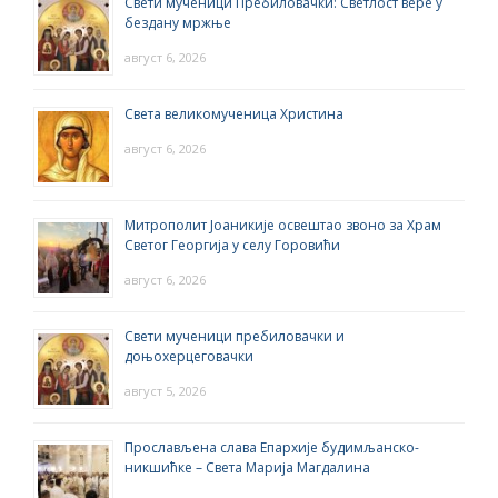
Свети мученици Пребиловачки: Светлост вере у
бездану мржње
август 6, 2026
Света великомученица Христина
август 6, 2026
Митрополит Јоаникије освештао звоно за Храм
Светог Георгија у селу Горовићи
август 6, 2026
Свети мученици пребиловачки и
доњохерцеговачки
август 5, 2026
Прослављена слава Епархије будимљанско-
никшићке – Света Марија Магдалина