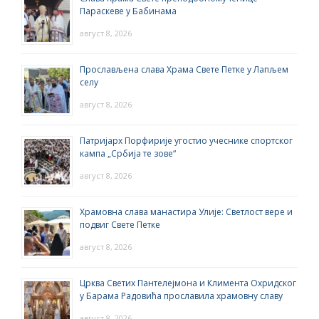
Параскеве у Бабинама
август 8, 2026
Прослављена слава Храма Свете Петке у Лапљем
селу
август 8, 2026
Патријарх Порфирије угостио учеснике спортског
кампа „Србија те зове“
август 8, 2026
Храмовна слава манастира Улије: Светлост вере и
подвиг Свете Петке
август 8, 2026
Црква Светих Пантелејмона и Климента Охридског
у Барама Радовића прославила храмовну славу
август 8, 2026