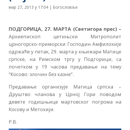
мар 27, 2013 у 17:04
|
Богословље
ПОДГОРИЦА, 27. МАРТА (Светигора прес) –
Архиепископ цетињски Митрополит
црногорско-приморски Господин Амфилохије
одржаће у петак, 29. марта у књижари Матице
српске, на Римском тргу у Подгорици, са
почетком у 19 часова предавање на тему
“Косово: злочин без казне”.
Предавање организује Матица српска –
Друштво чланова у Црној Гори поводом
девете годишњице мартовског погрома на
Косову и Метохији.
Р.В.