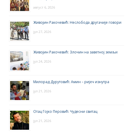
август 6, 2026
Живојин Ракочевић: Неслобода другачије говори
јул 27, 2026
Живојин Ракочевић: Злочин на заветној земљи
јул 24, 2026
Милорад Дурутовић: Амин – ријеч изнутра
јул 21, 2026
Отац Гојко Перовић: Чудесни свитац
јул 21, 2026