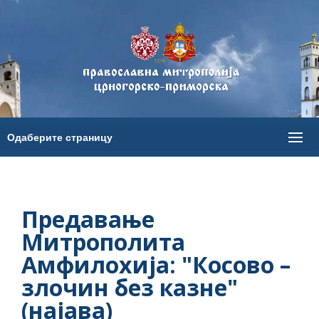
Предавање
Митрополита
Амфилохија: "Косово –
злочин без казне"
(најава)