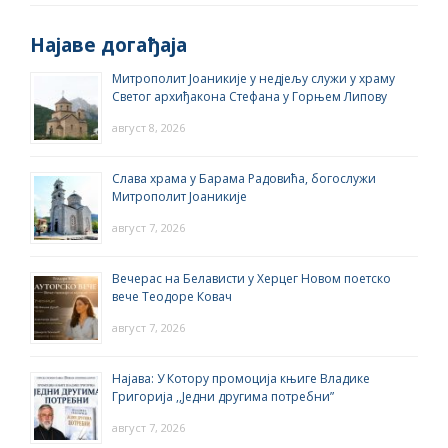
Најаве догађаја
Митрополит Јоаникије у недјељу служи у храму
Светог архиђакона Стефана у Горњем Липову
август 8, 2026
Слава храма у Барама Радовића, богослужи
Митрополит Јоаникије
август 7, 2026
Вечерас на Белависти у Херцег Новом поетско
вече Теодоре Ковач
август 7, 2026
Најава: У Котору промоција књиге Владике
Григорија ,,Једни другима потребни”
август 7, 2026