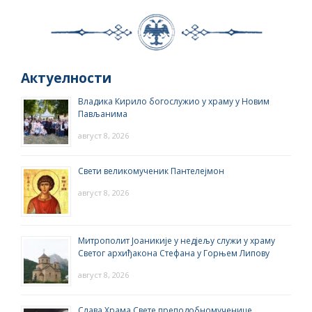
Актуелности
Владика Кирило богослужио у храму у Новим
Пављанима
август 8, 2026
Свети великомученик Пантелејмон
август 8, 2026
Митрополит Јоаникије у недјељу служи у храму
Светог архиђакона Стефана у Горњем Липову
август 8, 2026
Слава Храма Свете преподобномученице