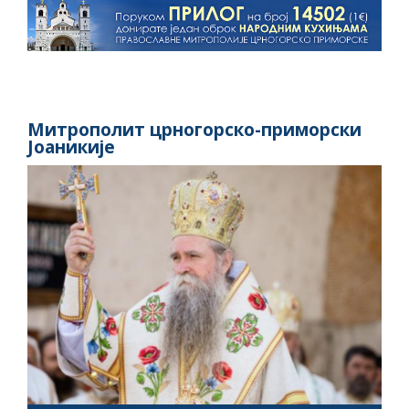
Митрополит црногорско-приморски
Јоаникије