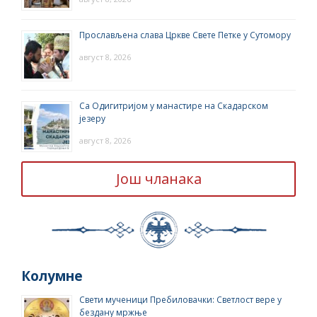
Прослављена слава Цркве Свете Петке у Сутомору
август 8, 2026
Са Одигитријом у манастире на Скадарском
језеру
август 8, 2026
Још чланака
Колумне
Свети мученици Пребиловачки: Светлост вере у
бездану мржње