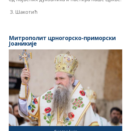
З. Шакотић
Митрополит црногорско-приморски
Јоаникије