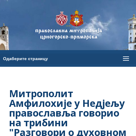
Митрополит
Амфилохије у Недјељу
православља говорио
на трибини
"Разговори о духовном