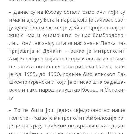
– Да­нас су на Ко­со­ву оста­ли са­мо они ко­ји су
има­ли вје­ру у Бо­га и на­род ко­ји је са­чу­вао сво­
ју ду­шу. Оно­ме ко­ме је де­бе­ло цри­је­во нај­ва­
жни­је као и они­ма што су нас бом­бар­до­ва­
ли…, они .не зна­ју шта за нас зна­чи Пећ­ка па­
три­ја­ши­ја и Де­ча­ни – ре­као је ми­тро­по­лит
Ам­фи­ло­хи­је и на­ја­вио ско­ри из­ла­зак из штам­
пе за­пи­са по­чив­шег пар­три­јар­ха Па­вла, ко­ји
је од 1955. до 1990. го­ди­не био епи­скоп Ра­
шко-при­зрен­ски и ко­ји је опи­сао шта се де­ша­
ва­ло и ка­ко на­род на­пу­штао Ко­со­во и Ме­то­хи­
ју.
– То ће би­ти још јед­но свје­до­чан­ство на­ше
гол­го­те – ка­зао је ми­тро­по­лит Ам­фи­ло­хи­је ко­
ји је на кра­ју три­би­не по­здра­вљен као је­дан
од нај­ве­ћих ду­хов­ни­ка и па­сти­ра на­ше Цр­кве.