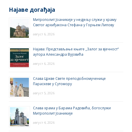
Најаве догађаја
Митрополит Јоаникије у недјељу служи у храму
Светог архиђакона Стефана у Горњем Липову
август 6, 2026
Најава: Представљање књиге „Залог за вјечност“
аутора Александра Вујовића
август 6, 2026
Слава Цркве Свете преподобномученице
Параскеве у Сутомору
август 5, 2026
Слава храма у Барама Радовића, богослужи
Митрополит Јоаникије
август 4, 2026