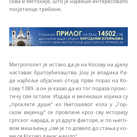
со­ва и Ме­то­хи­је, што је нај­ви­ше ин­те­ре­со­ва­ло
по­сје­ти­о­це три­би­не.
Ми­тро­по­лит је ис­та­ко да је на Ко­со­ву на дје­лу
на­ста­вак бра­то­у­би­ла­штва. Још је вла­ди­ка Ра­
де нај­бо­ље об­ја­снио от­куд пр­ви по­раз на Ко­
со­ву 1389. а он је ка­зао да из тог по­ра­за про­ис­
ти­чу сви оста­ли. Из­да­ја и ве­ли­ка­ши ко­ји­ма су
„про­кле­те ду­ше“ из Ње­го­ше­вог ко­ла у „Гор­
ском ви­јен­цу“ се про­вла­че кроз сву исто­ри­ју
срп­ског на­ра­да, и уз дру­ге фак­то­ре, и по ње­го­
вом ми­шље­њу „све је то до­ве­ло до ста­ња у ко­
ме се Ко­со­во да­нас на­шло“.