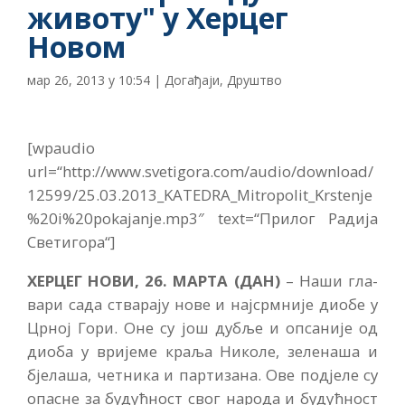
животу" у Херцег
Новом
мар 26, 2013 у 10:54
|
Догађаји
,
Друштво
[wpaudio
url=“http://www.svetigora.com/audio/download/
12599/25.03.2013_KATEDRA_Mitropolit_Krstenje
%20i%20pokajanje.mp3″ text=“Прилог Радија
Светигора“]
ХЕРЦЕГ НОВИ, 26.
МАРТА (ДАН)
– На­ши гла­
ва­ри са­да ства­ра­ју но­ве и нај­срм­ни­је ди­о­бе у
Цр­ној Го­ри. Оне су још ду­бље и оп­са­ни­је од
ди­о­ба у ври­је­ме кра­ља Ни­ко­ле, зе­ле­на­ша и
бје­ла­ша, чет­ни­ка и пар­ти­за­на. Ове по­дје­ле су
опа­сне за бу­дућ­ност свог на­ро­да и бу­дућ­ност