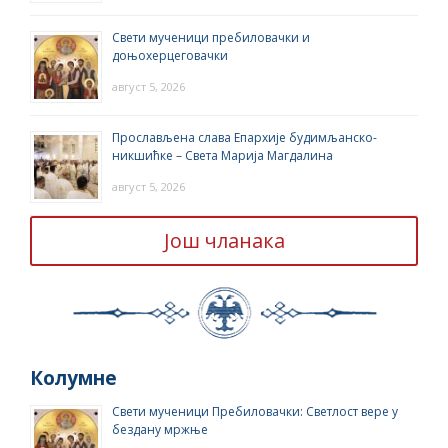
Свети мученици пребиловачки и
доњохерцеговачки
август 5, 2026
Прослављена слава Епархије будимљанско-
никшићке – Света Марија Магдалина
август 5, 2026
Још чланака
Колумне
Свети мученици Пребиловачки: Светлост вере у
бездану мржње