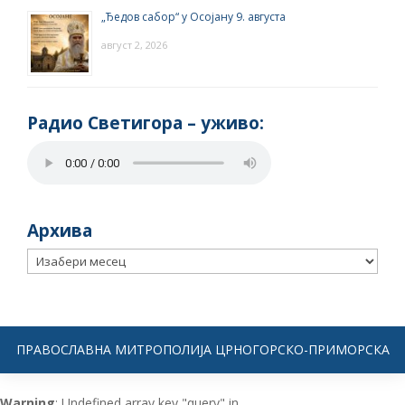
„Ђедов сабор“ у Осојану 9. августа
август 2, 2026
Радио Светигора – yживо:
Архива
Архива
ПРАВОСЛАВНА МИТРОПОЛИЈА ЦРНОГОРСКО-ПРИМОРСКА
Warning
: Undefined array key "query" in