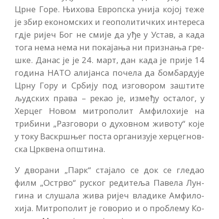
Цр­не Го­ре. Њи­хо­ва Европ­ска уни­ја ко­јој те­же
је збир еко­ном­ских и ге­о­по­ли­тич­ких ин­те­ре­са
гдје ри­јеч Бог не сми­је да уђе у Устав, а ка­да
то­га не­ма не­ма ни по­ка­ја­ња ни при­зна­ња гре­
шке. Да­нас је је 24. март, дан ка­да је при­је 14
го­ди­на НА­ТО али­јан­са по­че­ла да бом­бар­ду­је
Цр­ну Го­ру и Ср­би­ју под из­го­во­ром за­шти­те
људ­ских пра­ва – ре­као је, из­ме­ђу оста­лог, у
Хер­цег Но­вом ми­тро­по­лит Ам­фи­ло­хи­је на
три­би­ни „Раз­го­во­ри о ду­хов­ном жи­во­ту“ ко­је
у то­ку Вас­кр­шњег по­ста ор­га­ни­зу­је хер­цег­нов­
ска Цр­кве­на оп­шти­на.
У дво­ра­ни „Парк“ ста­ја­ло се док се гле­дао
филм „Остр­во“ ру­ског ре­ди­те­ља Па­ве­ла Лун­
ги­на и слу­ша­ла жи­ва ри­јеч вла­ди­ке Ам­фи­ло­
хи­ја. Ми­тро­по­лит је го­во­рио и о про­бле­му Ко­