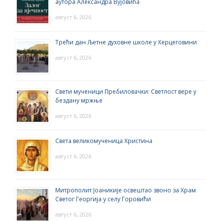
аутора Александра Вујовића
август 6, 2026
Трећи дан Љетне духовне школе у Херцеговини
август 6, 2026
Свети мученици Пребиловачки: Светлост вере у
бездану мржње
август 6, 2026
Света великомученица Христина
август 6, 2026
Митрополит Јоаникије освештао звоно за Храм
Светог Георгија у селу Горовићи
август 6, 2026