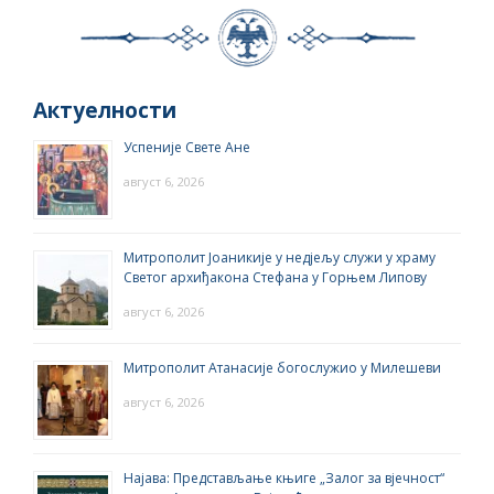
Актуелности
Успеније Свете Ане
август 6, 2026
Митрополит Јоаникије у недјељу служи у храму
Светог архиђакона Стефана у Горњем Липову
август 6, 2026
Митрополит Атанасије богослужио у Милешеви
август 6, 2026
Најава: Представљање књиге „Залог за вјечност“