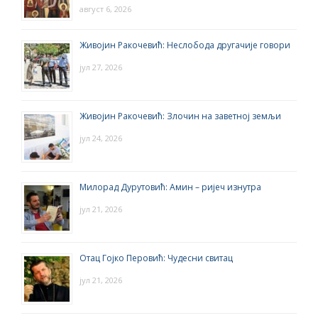
август 6, 2026
Живојин Ракочевић: Неслобода другачије говори
јул 27, 2026
Живојин Ракочевић: Злочин на заветној земљи
јул 24, 2026
Милорад Дурутовић: Амин – ријеч изнутра
јул 21, 2026
Отац Гојко Перовић: Чудесни свитац
јул 21, 2026