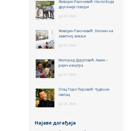
Живојин Ракочевић: Неслобода
другачије говори
јул 27, 2026
Живојин Ракочевић: Злочин на
заветној земљи
јул 24, 2026
Милорад Дурутовић: Амин –
ријеч изнутра
јул 21, 2026
Отац Гојко Перовић: Чудесни
свитац
јул 21, 2026
Најаве догађаја