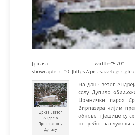
[picasa width=“570
showcaption=“0″]https://picasaweb.google.
На дан Светог Андреј
селу Дупило обиљеже
Црмнички парох Ср
Вирпазара чијим пре
Црква Светог
обнове, пјешице су с
Андреја
потребно за служеље 
Првозваног у
Дупилу