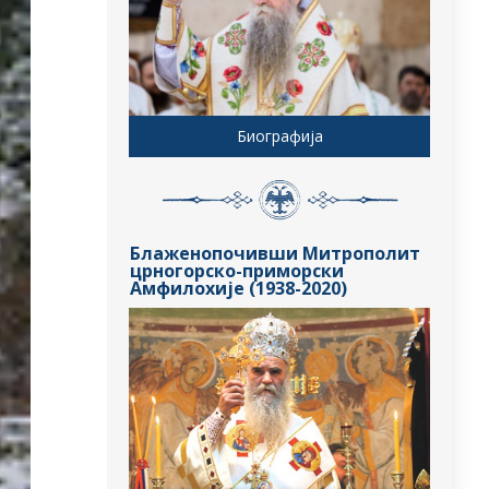
Биографија
Блаженопочивши Митрополит
црногорско-приморски
Амфилохије (1938-2020)