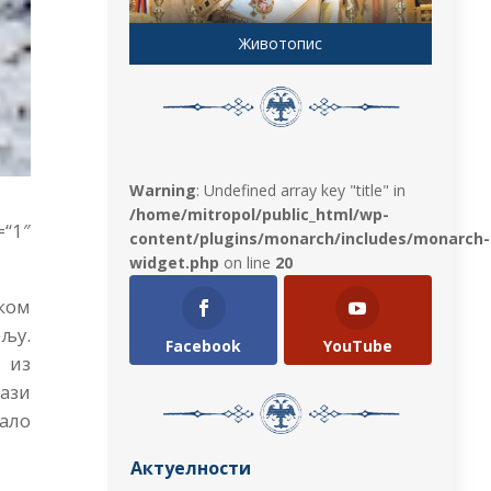
Животопис
Warning
: Undefined array key "title" in
/home/mitropol/public_html/wp-
1″
content/plugins/monarch/includes/monarch-
widget.php
on line
20
чком
љу.
Facebook
YouTube
 из
ази
тало
Актуелности