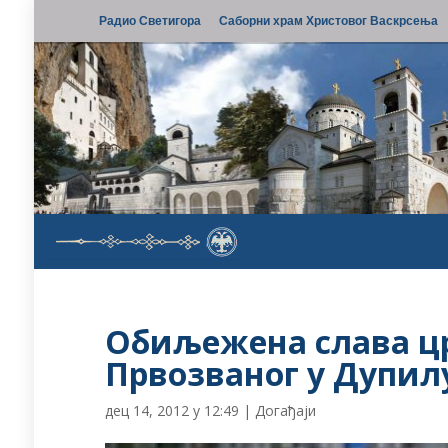
Радио Светигора
Саборни храм Христовог Васкрсења
Обиљежена слава цр
Првозваног у Дупил
дец 14, 2012 у 12:49
|
Догађаји