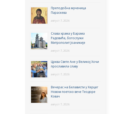
Преподобна мученица
Параскева
август 7, 2026
Слава храма у Барама
Радовића, богослужи
Митрополит Јоаникије
август 7, 2026
Црква Свете Ане у Великој Хочи
прославила славу
август 7, 2026
Вечерас на Белависти у Херцег
Новом поетско вече Теодоре
Ковач
август 7, 2026