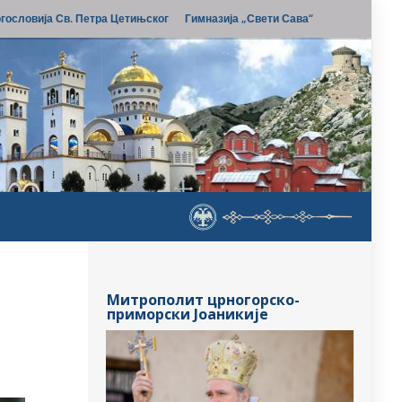
гословија Св. Петра Цетињског
Гимназија „Свети Сава“
Митрополит црногорско-
приморски Јоаникије