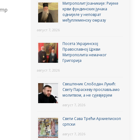
Митрополит Јоаникије: Ријеке
.mp
крви фундинских јунака
однијеле у неповрат
међуплеменску омразу
август 7, 2026
Посета Украјинској
Православној Цркви
Митрополита немачког
Григорија
август 7, 2026
Свештеник Слободан Лукић:
Свету Параскеву прослављамо
молитвом, а не сујевјерјем
август 7, 2026
Свети Сава Трећи Архиепископ
српски
август 7, 2026