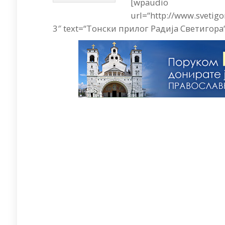
[wpaudio
url=“http://www.sveti
3″ text=“Тонски прилог Радија Светигора“