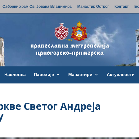
Саборни храм Св. Јована Владимира
Манастир Острог
Контакт
Бо
Насловна
Парохије
Манастири
Актуелности
кве Светог Андреја
у