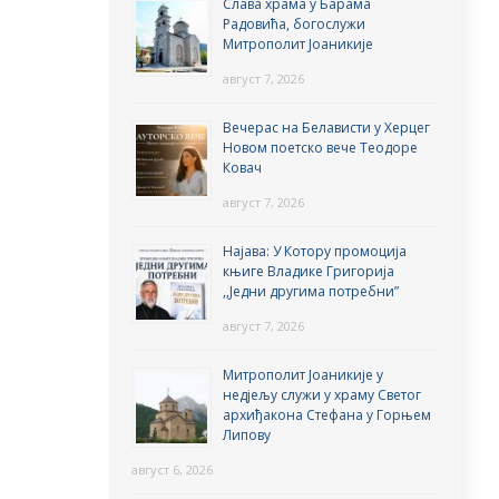
Слава храма у Барама
Радовића, богослужи
Митрополит Јоаникије
август 7, 2026
Вечерас на Белависти у Херцег
Новом поетско вече Теодоре
Ковач
август 7, 2026
Најава: У Котору промоција
књиге Владике Григорија
,,Једни другима потребни”
август 7, 2026
Митрополит Јоаникије у
недјељу служи у храму Светог
архиђакона Стефана у Горњем
Липову
август 6, 2026