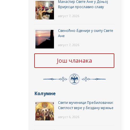
Манастир Свете Ане у Доњој
Вријесци прославио славу
август 7, 2026
Свеноћно бденије у скиту Свете
Ане
август 7, 2026
Још чланака
Колумне
Свети мученици Пребиловачки:
Светлост вере у бездану мржње
август 6, 2026