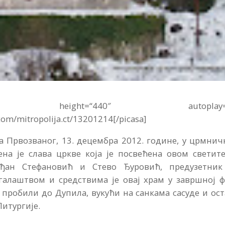
″ height=“440″ autoplay=“
com/mitropolija.ct/13201214[/picasa]
а Првозваног, 13. децембра 2012. године, у црмни
на је слава цркве која је посвећена овом светите
ђан Стефановић и Стево Ђуровић, предузетник
галаштвом и средствима је овај храм у завршној ф
е пробили до Дупила, вукући на санкама сасуде и ос
Литургије.