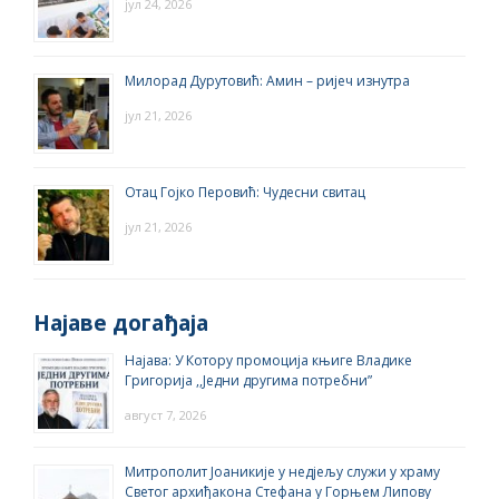
јул 24, 2026
Милорад Дурутовић: Амин – ријеч изнутра
јул 21, 2026
Отац Гојко Перовић: Чудесни свитац
јул 21, 2026
Најаве догађаја
Најава: У Котору промоција књиге Владике
Григорија ,,Једни другима потребни”
август 7, 2026
Митрополит Јоаникије у недјељу служи у храму
Светог архиђакона Стефана у Горњем Липову