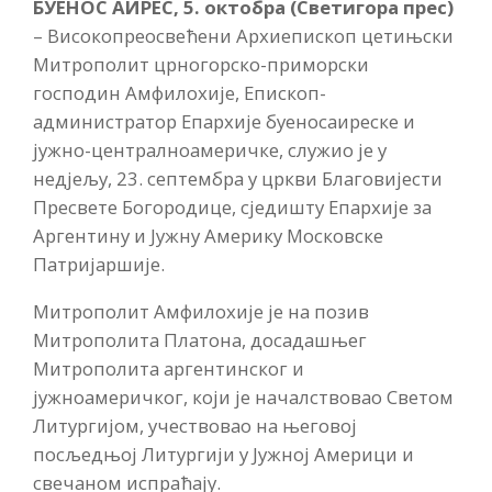
БУЕНОС АИРЕС, 5. октобра (Светигора прес)
– Високопреосвећени Архиепископ цетињски
Митрополит црногорско-приморски
господин Амфилохије, Епископ-
администратор Епархије буеносаиреске и
јужно-централноамеричке, служио је у
недјељу, 23. септембра у цркви Благовијести
Пресвете Богородице, сједишту Епархије за
Аргентину и Јужну Америку Московске
Патријаршије.
Митрополит Амфилохије је на позив
Митрополита Платона, досадашњег
Митрополита аргентинског и
јужноамеричког, који је началствовао Светом
Литургијом, учествовао на његовој
посљедњој Литургији у Јужној Америци и
свечаном испраћају.