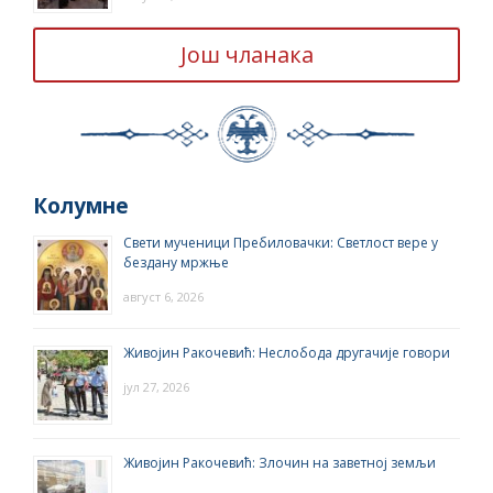
Још чланака
Колумне
Свети мученици Пребиловачки: Светлост вере у
бездану мржње
август 6, 2026
Живојин Ракочевић: Неслобода другачије говори
јул 27, 2026
Живојин Ракочевић: Злочин на заветној земљи