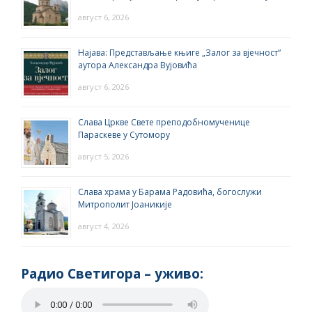
август 6, 2026
Најава: Представљање књиге „Залог за вјечност“
аутора Александра Вујовића
август 6, 2026
Слава Цркве Свете преподобномученице
Параскеве у Сутомору
август 5, 2026
Слава храма у Барама Радовића, богослужи
Митрополит Јоаникије
август 4, 2026
Радио Светигора – yживо: