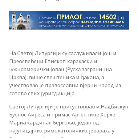
На Светој Литургији су саслуживали још и
Преосвећени Епископ каракаски и
јужноамерички Јован (Руска загранична
Црква), више свештеника и ђакона, а
учествовао је православни вјерни народ из
готово свих јурисдикција.
Светој Литургији је присуствовао и Надбискуп
Буенос Аиреса и примас Аргентине Хорхе
Мариа кардинал Бергољо, један од
најутицајних римокатоличких јерараха у