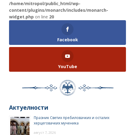
/home/mitropol/public_html/wp-
content/plugins/monarch/includes/monarch-
widget.php
on line
20
Facebook
YouTube
Актуелности
Празник Светих пребиловачких и осталих
херцеговачких мученика
август 7, 2026