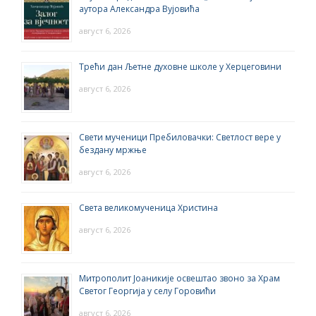
аутора Александра Вујовића
август 6, 2026
Трећи дан Љетне духовне школе у Херцеговини
август 6, 2026
Свети мученици Пребиловачки: Светлост вере у
бездану мржње
август 6, 2026
Света великомученица Христина
август 6, 2026
Митрополит Јоаникије освештао звоно за Храм
Светог Георгија у селу Горовићи
август 6, 2026