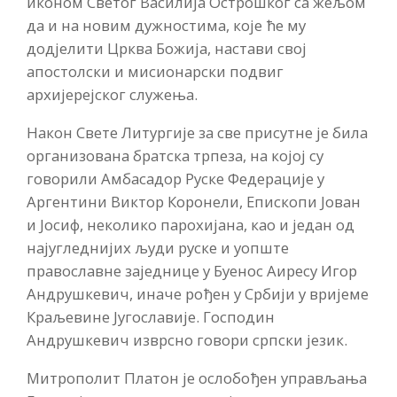
иконом Светог Василија Острошког са жељом
да и на новим дужностима, које ће му
додјелити Црква Божија, настави свој
апостолски и мисионарски подвиг
архијерејског служења.
Након Свете Литургије за све присутне је била
организована братска трпеза, на којој су
говорили Амбасадор Руске Федерације у
Аргентини Виктор Коронели, Епископи Јован
и Јосиф, неколико парохијана, као и један од
најугледнијих људи руске и уопште
православне заједнице у Буенос Аиресу Игор
Андрушкевич, иначе рођен у Србији у вријеме
Краљевине Југославије. Господин
Андрушкевич изврсно говори српски језик.
Митрополит Платон је ослобођен управљања