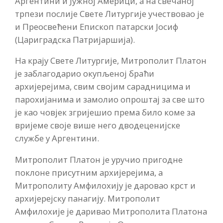
Аргентини и Јужној Америци, а на свечаној
трпези послије Свете Литургије учествовао је
и Преосвећени Епископ патарски Јосиф
(Цариградска Патријаршија).
На крају Свете Литургије, Митрополит Платон
је заблагодарио окупљеној браћи
архијерејима, свим својим сарадницима и
парохијанима и замолио опроштај за све што
је као човјек згријешио према било коме за
вријеме своје више него дводеценијске
службе у Аргентини.
Митрополит Платон је уручио пригодне
поклоне присутним архијерејима, а
Митрополиту Амфилохију је даровао крст и
архијерејску панагију. Митрополит
Амфилохије је даривао Митрополита Платона