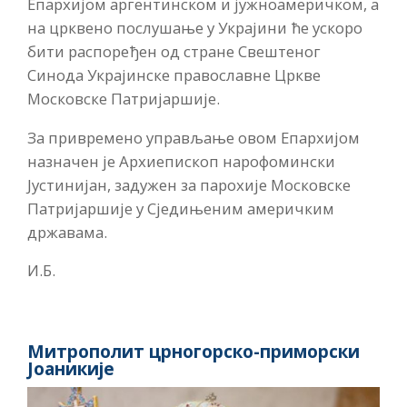
Епархијом аргентинском и јужноамеричком, а
на црквено послушање у Украјини ће ускоро
бити распоређен од стране Свештеног
Синода Украјинске православне Цркве
Московске Патријаршије.
За привремено управљање овом Епархијом
назначен је Архиепископ нарофомински
Јустинијан, задужен за парохије Московске
Патријаршије у Сједињеним америчким
државама.
И.Б.
Митрополит црногорско-приморски
Јоаникије