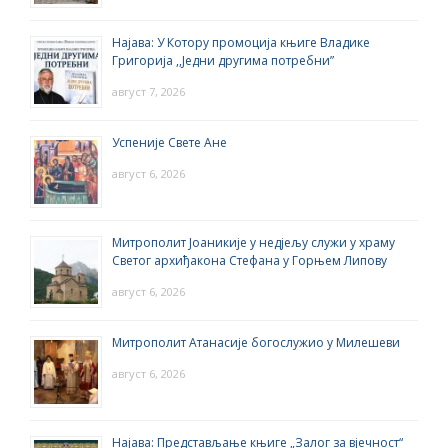
Најава: У Котору промоција књиге Владике
Григорија ,,Једни другима потребни”
август 7, 2026
Успеније Свете Ане
август 6, 2026
Митрополит Јоаникије у недјељу служи у храму
Светог архиђакона Стефана у Горњем Липову
август 6, 2026
Митрополит Атанасије богослужио у Милешеви
август 6, 2026
Најава: Представљање књиге „Залог за вјечност“