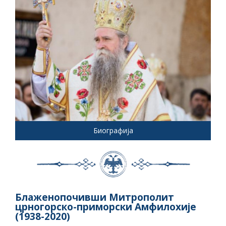
Биографија
Блаженопочивши Митрополит
црногорско-приморски Амфилохије
(1938-2020)