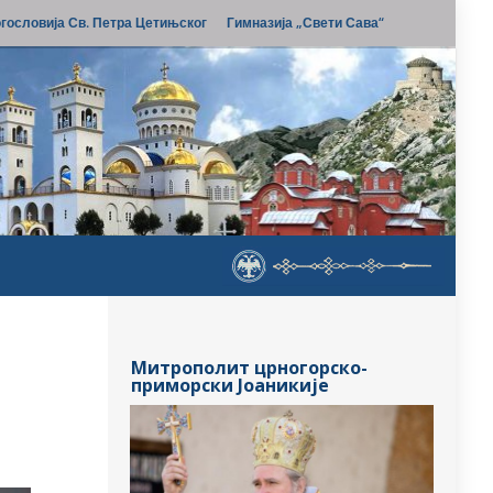
гословија Св. Петра Цетињског
Гимназија „Свети Сава“
Митрополит црногорско-
приморски Јоаникије