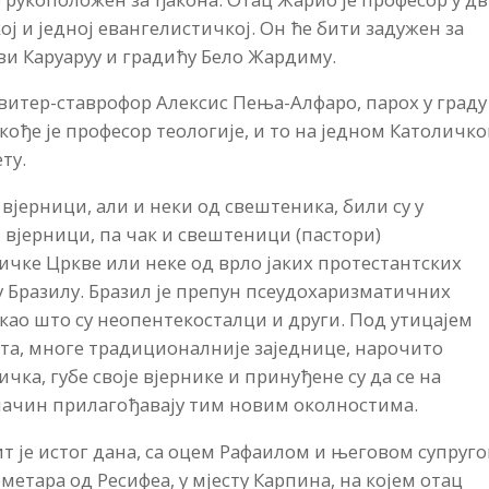
ј и једној евангелистичкој. Он ће бити задужен за
иви Каруаруу и градићу Бело Жардиму.
итер-ставрофор Алексис Пења-Алфаро, парох у граду
акође је професор теологије, и то на једном Католичк
ту.
 вјерници, али и неки од свештеника, били су у
вјерници, па чак и свештеници (пастори)
чке Цркве или неке од врло јаких протестантских
у Бразилу. Бразил је препун псеудохаризматичних
 као што су неопентекосталци и други. Под утицајем
та, многе традиционалније заједнице, нарочито
чка, губе своје вјернике и принуђене су да се на
начин прилагођавају тим новим околностима.
 је истог дана, са оцем Рафаилом и његовом супруго
етара од Ресифеа, у мјесту Карпина, на којем отац