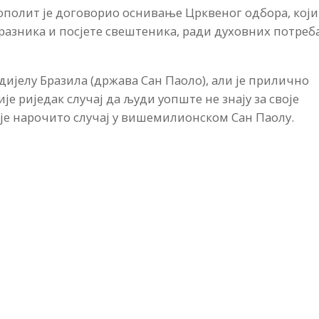
полит је договорио оснивање Црквеног одбора, који
разника и посјете свештеника, ради духовних потреб
ијелу Бразила (држава Сан Паоло), али је прилично
ије риједак случај да људи уопште не знају за своје
о је нарочито случај у вишемилионском Сан Паолу.