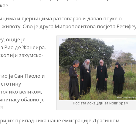
кве.
ицима и вјерницима разговарао и давао поуке о
 животу. Ово је друга Митрополитова посјета Ресифеу
, ондје је
з Рио де Жанеира,
скопији захумско-
тио је Сан Паоло и
 стотину
 толико великом,
мпинасу обавио је
Посјета локацији за нови храм
ћ.
старијих припадника наше емиграције Драгишом