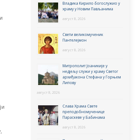
Владика Кирило богослужио у
храму у Новим Пављанима
ји
август 8, 2026
Свети великомученик
Пантелејмон
август 8, 2026
Митрополит Јоаникије у
недјељу служи у храму Светог
архиђакона Стефана у Горњем
Липову
август 8, 2026
ји
Слава Храма Свете
преподобномученице
Параскеве у Бабинама
август 8, 2026
,