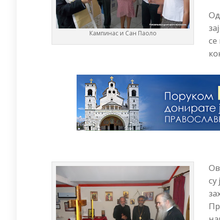
Од
за
Кампинас и Сан Паоло
се
ко
Ов
су
за
Пр
на