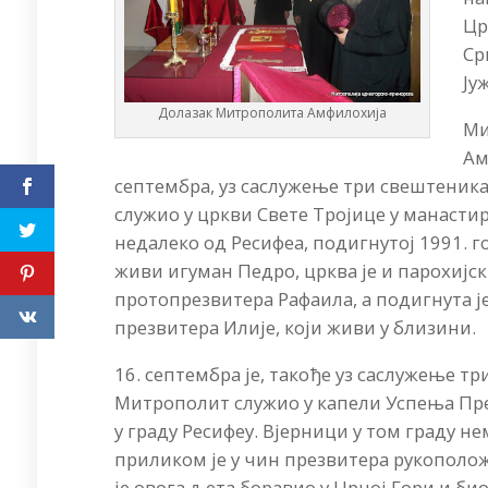
Цр
Ср
Ју
Долазак Митрополита Амфилохија
Ми
Ам
септембра, уз саслужење три свештеника
служио у цркви Свете Тројице у манастир
недалеко од Ресифеа, подигнутој 1991. г
живи игуман Педро, црква је и парохијск
протопрезвитера Рафаила, а подигнута ј
презвитера Илије, који живи у близини.
16. септембра је, такође уз саслужење т
Митрополит служио у капели Успења Пр
у граду Ресифеу. Вјерници у том граду н
приликом је у чин презвитера рукополож
је овога љета боравио у Црној Гори и би