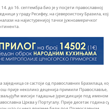
 14. до 16. септембра био је у посјети православној
једници у граду Ресифеу, на сјевероистоку Бразила, ко
 налази на најистуренијој тачки јужноамеричког
нтинента.
а заједница се састоји од православних Бразилаца, ко
 још прије неколико деценија примили Православље,
хваљујући мисији тадашње јурисдикције под именом
авославна Црква у Португалу. Прије десетак година су
кон што су неко вријеме били под Православном