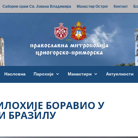
Саборни храм Св. Јована Владимира
Манастир Острог
Контакт
Бо
Насловна
Парохије
Манастири
Актуелности
ЛОХИЈЕ БОРАВИО У
ТИ БРАЗИЛУ