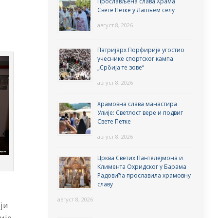
Прослављена слава Храма
Свете Петке у Лапљем селу
август 8, 2026
Патријарх Порфирије угостио
учеснике спортског кампа
„Србија те зове“
август 8, 2026
Храмовна слава манастира
Улије: Светлост вере и подвиг
Свете Петке
август 8, 2026
Црква Светих Пантелејмона и
Климента Охридског у Барама
Радовића прославила храмовну
славу
август 8, 2026
ји
ије