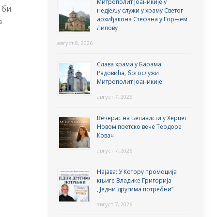
Митрополит Јоаникије у
 би
недјељу служи у храму Светог
архиђакона Стефана у Горњем
а
Липову
август 8, 2026
Слава храма у Барама
Радовића, богослужи
Митрополит Јоаникије
август 7, 2026
Вечерас на Белависти у Херцег
Новом поетско вече Теодоре
Ковач
август 7, 2026
Најава: У Котору промоција
књиге Владике Григорија
,,Једни другима потребни”
август 7, 2026