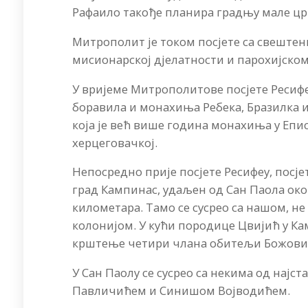
Рафаило такође планира градњу мале цр
Митрополит је током посјете са свештен
мисионарској дјелатности и парохијском
У вријеме Митрополитове посјете Ресифеу
боравила и монахиња Ребека, Бразилка и
која је већ више година монахиња у Епи
херцеговачкој.
Непосредно прије посјете Ресифеу, посје
град Кампинас, удаљен од Сан Паола око
километара. Тамо се сусрео са нашом, не
колонијом. У кући породице Цвијић у Ка
крштење четири члана обитељи Божови
У Сан Паолу се сусрео са некима од нај
Павличићем и Синишом Војводићем.