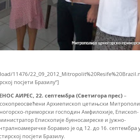
nload/11476/22_09_2012_Mitropolit%20Resife%20Brazil
ској посјети Бразилу“]
ЕНОС АИРЕС, 22. септембра (Светигора прес)
–
сокопреосвећени Архиепископ цетињски Митрополи
ногорско-приморски господин Амфилохије, Епископ-
министратор Епископије буеносаиреске и јужно-
нтралноамеричке боравио је од 12. до 16. септембра 
стирској посјети Бразилу.