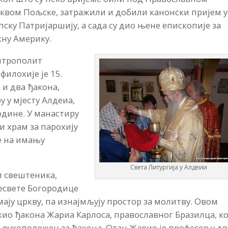
квом Пољске, затражили и добили канонски пријем у
пску Патријаршију, а сада су дио њене епископије за
жну Америку.
трополит
филохије је 15.
 и два ђакона,
у у мјесту Алдеиа,
одине. У манастиру
и храм за парохију
е на имању
Света Литургија у Алдеии
ри свештеника,
есвете Богородице
емају цркву, па изнајмљују простор за молитву. Овом
ио ђакона Жариа Карлоса, православног Бразилца, ко
о рукоположен за ђакона. Отац Жарио је професор у дв