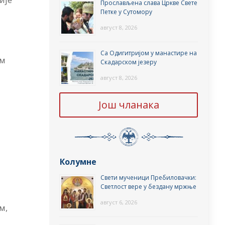
Прослављена слава Цркве Свете
Петке у Сутомору
август 8, 2026
Са Одигитријом у манастире на
ом
Скадарском језеру
август 8, 2026
Још чланака
Колумне
Свети мученици Пребиловачки:
Светлост вере у бездану мржње
август 6, 2026
м,