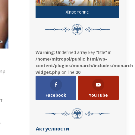
Животопис
Warning
: Undefined array key "title" in
/home/mitropol/public_html/wp-
content/plugins/monarch/includes/monarch-
.mp
widget.php
on line
20
Facebook
YouTube
т
у
Актуелности