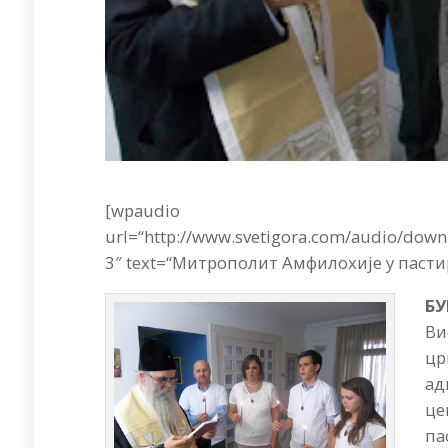
[wpaudio
url=“http://www.svetigora.com/audio/dow
3″ text=“Митрополит Амфилохије у пастир
БУ
Ви
цр
ад
це
па