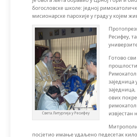
богословске школе: једној римокатоличко
мисионарске парохије у граду у којем ж
Протопрезв
Ресифеу, т
универзите
Готово сви
прошлости 
Римокатоли
заједница 
заједница,
ових покре
римокатоли
извјестан 
Света Литургија у Ресифеу
Митрополит
посјетио имање удаљено педесетак килом