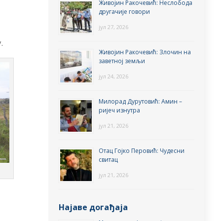
Живојин Ракочевић: Неслобода
другачије говори
јул 27, 2026
.
Живојин Ракочевић: Злочин на
заветној земљи
јул 24, 2026
Милорад Дурутовић: Амин –
ријеч изнутра
јул 21, 2026
Отац Гојко Перовић: Чудесни
свитац
јул 21, 2026
Најаве догађаја