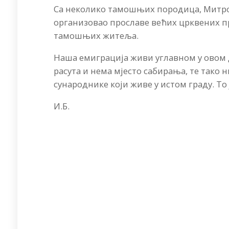
Са неколико тамошњих породица, Митро
организовао прославе већих црквених п
тамошњих житеља.
Наша емиграција живи углавном у овом д
расута и нема мјесто сабирања, те тако н
сународнике који живе у истом граду. Т
И.Б.