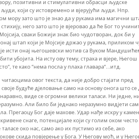
азору, позитивни и стимулативни обрасци људске
 људи, који су истовремено и вјерујући људи. Нпр.
ом мору зато што је знао да у рукама има магични шт
стихију, него зато што је вјеровао да ће Бог то учини
г Мојсија, сваки Божији знак био чудотворан, док би у
онај штап који је Мојсије држао у рукама, приликом 
 је исти онај његошевски мотив са Вуком Мандушиће
бити убојита. На исту ову тему, страха и вјере, Његош
то“, те како “нема посла у плаха главара“…итд.
 читаоцима овог текста, да није добро стајати пред
своје будуће дјеловање само на основу онога што се 
 наравно, виде се огромни велики таласи. Ни једне, н
неразумно. Али било би једнако неразумно видјети са
а. Прегаоцу Бог даје махове. Удар нађе искру у камен
скривене снаге, потенцијале који су голим оком често
таласе око нас, само ако их пустимо из себе, ако
 окове скида повјерење у Бога. У Његову моћ, и у Њего