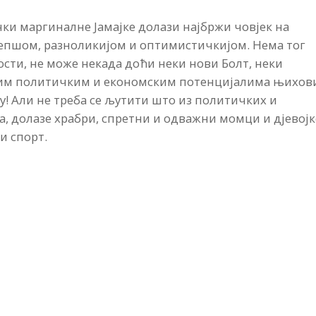
ки маргиналне Јамајке долази најбржи човјек на
 љепшом, разноликијом и оптимистичкијом. Нема тог
ћности, не може некада доћи неки нови Болт, неки
абим политичким и економским потенцијалима њихов
гу! Али не треба се љутити што из политичких и
а, долазе храбри, спретни и одважни момци и дјевојк
и спорт.