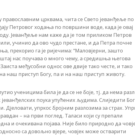
у православним црквама, чита се Свето јеванђеље по
ђају Петровог ходања по површини воде, када је овај
оду. Јеванђеље нам каже да је том приликом Петров
авили, учинио да ово чудо престане, и да Петра почне
ања, прекорио га је ријечима: “Маловјерни, зашто
ештај нас поучава о много чему, а средишња његова
. Заиста међусобни однос ове двије тако честе, и тако
 на наш приступ Богу, па и на наш приступ животу.
тио ученицима била је да се не боје, тј. да нема раз
их јеванђелских поука упућених људима. Слиједити Бог
ни. Дјеловати, упркос бројним разлозима за страх. Упр
правдан – на први поглед. Таласи који су препали
дна и очекивана појава. Није било природно да човј
, односно са довољно вјере, човјек може остварити