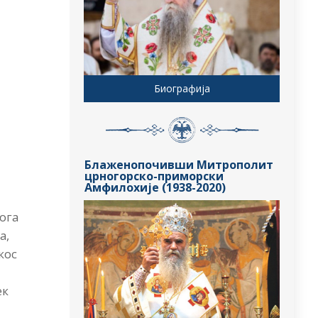
Биографија
Блаженопочивши Митрополит
црногорско-приморски
Амфилохије (1938-2020)
лога
а,
кос
ек