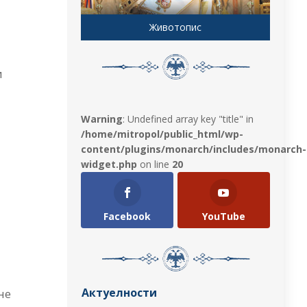
Животопис
и
Warning
: Undefined array key "title" in
/home/mitropol/public_html/wp-
content/plugins/monarch/includes/monarch-
widget.php
on line
20
Facebook
YouTube
Актуелности
не