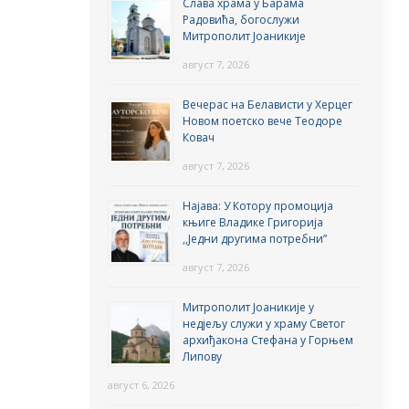
Слава храма у Барама
Радовића, богослужи
Митрополит Јоаникије
август 7, 2026
Вечерас на Белависти у Херцег
Новом поетско вече Теодоре
Ковач
август 7, 2026
Најава: У Котору промоција
књиге Владике Григорија
,,Једни другима потребни”
август 7, 2026
Митрополит Јоаникије у
недјељу служи у храму Светог
архиђакона Стефана у Горњем
Липову
август 6, 2026