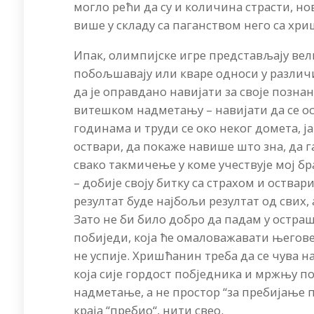
могло рећи да су и количина страсти, н
више у складу са паганством него са хр
Ипак, олимпијске игре представљају вели
побољшавају или кваре односи у разли
да је оправдано навијати за своје познан
витешком надметању – навијати да се о
годинама и труди се око неког домета, ј
оствари, да покаже навише што зна, да га
свако такмичење у коме учествује мој бр
– добије своју битку са страхом и оствар
резултат буде најбољи резултат од свих,
Зато не би било добро да падам у остраш
побиједи, која ће омаловажавати његове
не успије. Хришћанин треба да се чува 
која сије гордост побједника и мржњу 
надметање, а не простор “за пребијање п
краја “пребио“, нити свео.