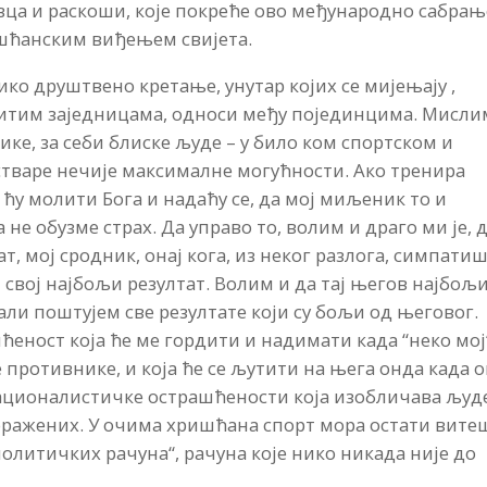
овца и раскоши, које покреће ово међународно сабрањ
ишћанским виђењем свијета.
ко друштвено кретање, унутар којих се мијењају ,
читим заједницама, односи међу појединцима. Мисли
ике, за себи блиске људе – у било ком спортском и
стваре нечије максималне могућности. Ако тренира
а ћу молити Бога и надаћу се, да мој миљеник то и
 не обузме страх. Да управо то, волим и драго ми је, 
ат, мој сродник, онај кога, из неког разлога, симпати
и свој најбољи резултат. Волим и да тај његов најбољ
 али поштујем све резултате који су бољи од његовог.
ћеност која ће ме гордити и надимати када “неко мој
 противнике, и која ће се љутити на њега онда када 
националистичке острашћености која изобличава људ
поражених. У очима хришћана спорт мора остати вите
олитичких рачуна“, рачуна које нико никада није до