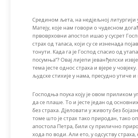
Средином љета, на недјељној литургији 
Матеју, које нам говори о чудесном дога
првоврховни апостол ишао у сусрет Госп
страх од таласа, који су се изненада пој
тонути. Када га је Господ спасио од утап
посумња“? Овај лијепи јеванђелски извј
тема јесте однос страха и вјере у човјеку
људске стихије у нама, пресудно утиче и
Господња поука коју је овом приликом упу
да се плаше. То и јесте један од основн
без страха. Дјеловати у животу без бојаз
томе што је страх тако природан, тако о
апостола Петра, били су прилично приро
хода по води. Али ето, у одсуству страха