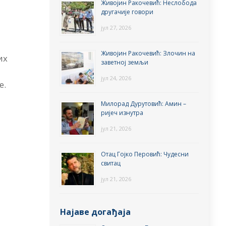
Живојин Ракочевић: Неслобода
другачије говори
јул 27, 2026
Живојин Ракочевић: Злочин на
их
заветној земљи
јул 24, 2026
е.
Милорад Дурутовић: Амин –
ријеч изнутра
јул 21, 2026
Отац Гојко Перовић: Чудесни
свитац
јул 21, 2026
Најаве догађаја