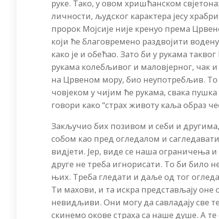
руке. Тако, у овом хришћанском свјетон
личности, људског карактера јесу храбри
пророк Мојсије није кренуо према Црвен
који ће благовремено раздвојити водену 
како је и обећао. Зато би у рукама такво
рукама колебљивог и маловјерног, чак и 
на Црвеном мору, био неупотребљив. То
човјеком у чијим ће рукама, свака пушка 
говори како “страх животу каља образ чес
Закључио бих позивом и себи и другима,
собом као пред огледалом и сагледавати 
видјети. Јер, виде се наша ограничења и
друге не треба игнорисати. То би било 
њих. Треба гледати и даље од тог огледал
Ти махови, и та искра представљају оне 
невидљиви. Они могу да савладају све те 
скинемо окове страха са наше душе. А те