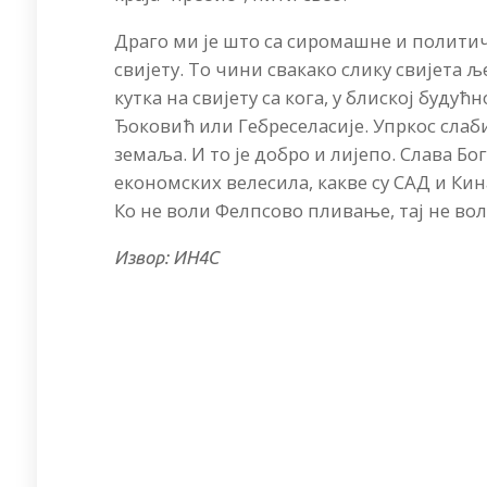
Драго ми је што са сиромашне и политич
свијету. То чини свакако слику свијета
кутка на свијету са кога, у блиској буду
Ђоковић или Гебреселасије. Упркос сл
земаља. И то је добро и лијепо. Слава Бо
економских велесила, какве су САД и Кин
Ко не воли Фелпсово пливање, тај не вол
Извор: ИН4С