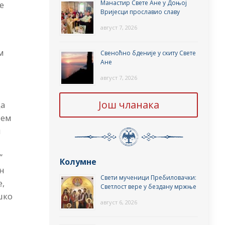
Манастир Свете Ане у Доњој
е
Вријесци прославио славу
август 7, 2026
м
Свеноћно бденије у скиту Свете
Ане
август 7, 2026
Још чланака
да
шем
и
“
Колумне
он
Свети мученици Пребиловачки:
е,
Светлост вере у бездану мржње
шко
август 6, 2026