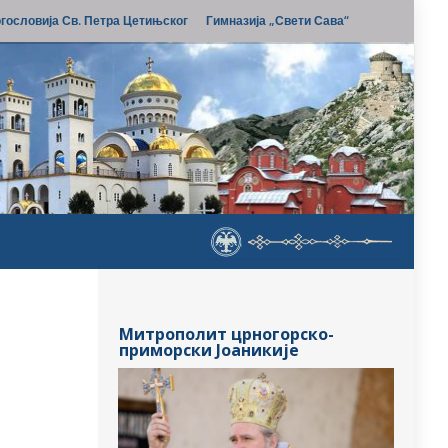
гословија Св. Петра Цетињског
Гимназија „Свети Сава“
Митрополит црногорско-
приморски Јоаникије