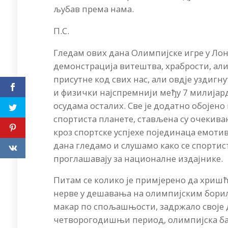
љубав према нама.
П.С.
Гледам ових дана Олимпијске игре у Ло
демонстрација витештва, храбрости, али
присутне код свих нас, али овдје уздигну
и физички најспремнији међу 7 милијар
осудама осталих. Све је додатно обојен
спортиста планете, стављена су очекив
кроз спортске успјехе појединаца емоти
дана гледамо и слушамо како се спортис
проглашавају за националне издајнике.
Питам се колико је примјерено да хришћ
нерве у дешавања на олимпијским бори
макар по спољашњости, задржало своје
четворогодишњи период, олимпијска бак