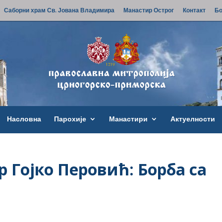
Саборни храм Св. Јована Владимира
Манастир Острог
Контакт
Бо
Насловна
Парохије
Манастири
Актуелности
р Гојко Перовић: Борба са