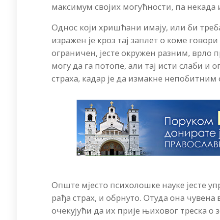
максимум својих могућности, па некада 
Однос који хришћани имају, или би тре
изражен је кроз тај заплет о коме говори
ограничен, јесте окружен разним, врло 
могу да га потопе, али тај исти слаби и 
страха, кадар је да измакне непобитни
Опште мјесто психолошке науке јесте уп
рађа страх, и обрнуто. Отуда она чувена 
очекујући да их прије њиховог треска о 