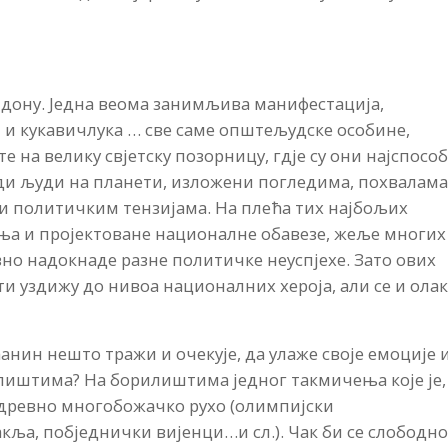
ндону. Једна веома занимљива манифестација,
 и кукавичлука … све саме општељудске особине,
те на велику свјетску позорницу, гдје су они најспосо
ди људи на планети, изложени погледима, похвалама
о и политичким тензијама. На плећа тих најбољих
ања и пројектоване националне обавезе, жеље многих
вно надокнаде разне политичке неуспјехе. Зато ових
ти уздижу до нивоа националних хероја, али се и ола
анин нешто тражи и очекује, да улаже своје емоције 
лиштима? На борилиштима једног такмичења које је,
 древно многобожачко рухо (олимпијски
ља, побједнички вијенци…и сл.). Чак би се слободн