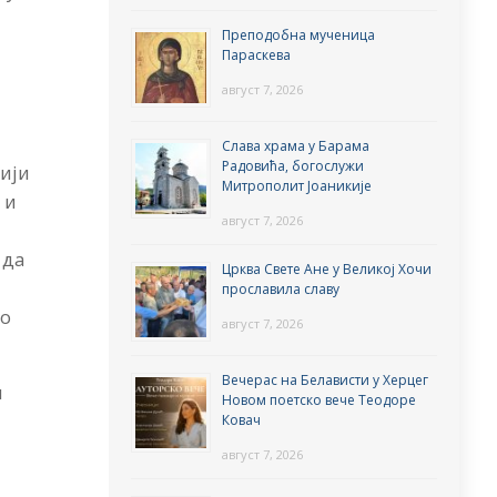
Преподобна мученица
Параскева
август 7, 2026
Слава храма у Барама
Радовића, богослужи
бији
Митрополит Јоаникије
 и
август 7, 2026
 да
Црква Свете Ане у Великој Хочи
прославила славу
ко
август 7, 2026
Вечерас на Белависти у Херцег
и
Новом поетско вече Теодоре
Ковач
август 7, 2026
о