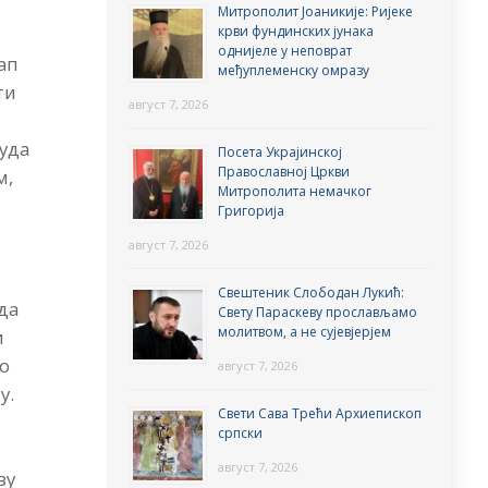
Митрополит Јоаникије: Ријеке
крви фундинских јунака
однијеле у неповрат
ап
међуплеменску омразу
ти
август 7, 2026
чуда
Посета Украјинској
Православној Цркви
м,
Митрополита немачког
Григорија
август 7, 2026
Свештеник Слободан Лукић:
да
Свету Параскеву прослављамо
молитвом, а не сујевјерјем
и
мо
август 7, 2026
у.
Свети Сава Трећи Архиепископ
српски
август 7, 2026
ву