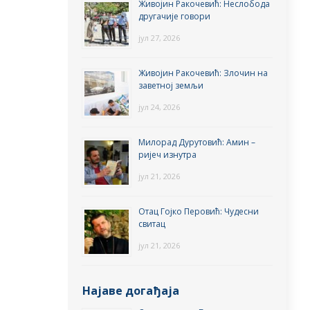
Живојин Ракочевић: Неслобода
другачије говори
јул 27, 2026
Живојин Ракочевић: Злочин на
заветној земљи
јул 24, 2026
Милорад Дурутовић: Амин –
ријеч изнутра
јул 21, 2026
Отац Гојко Перовић: Чудесни
свитац
јул 21, 2026
Најаве догађаја