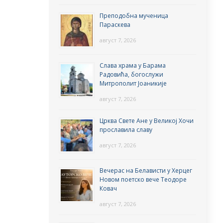
Преподобна мученица
Параскева
август 7, 2026
Слава храма у Барама
Радовића, богослужи
Митрополит Јоаникије
август 7, 2026
Црква Свете Ане у Великој Хочи
прославила славу
август 7, 2026
Вечерас на Белависти у Херцег
Новом поетско вече Теодоре
Ковач
август 7, 2026