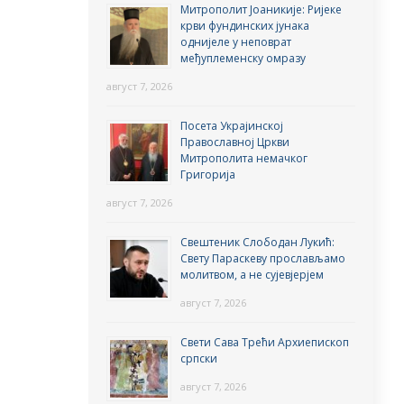
Митрополит Јоаникије: Ријеке
крви фундинских јунака
однијеле у неповрат
међуплеменску омразу
август 7, 2026
Посета Украјинској
Православној Цркви
Митрополита немачког
Григорија
август 7, 2026
Свештеник Слободан Лукић:
Свету Параскеву прослављамо
молитвом, а не сујевјерјем
август 7, 2026
Свети Сава Трећи Архиепископ
српски
август 7, 2026