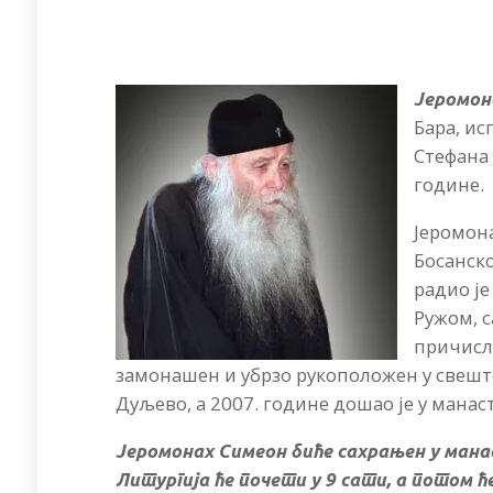
Јеромон
Бара, ис
Стефана 
године.
Јеромона
Босанско
радио је
Ружом, с
причисл
замонашен и убрзо рукоположен у свешт
Дуљево, а 2007. године дошао је у манаст
Јеромонах Симеон биће сахрањен у манас
Литургија ће почети у 9 сати, а потом ћ