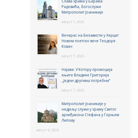
Слава храма у Барама
Радовића, богослужи
Митрополит Јоаникије
август 7, 2026
Вечерас на Белависти у Херцег
Новом поетско вече Теодоре
Ковач
август 7, 2026
Најава: У Котору промоција
књиге Владике Григорија
,,Једни другима потребни”
август 7, 2026
Митрополит Јоаникије у
недјељу служи у храму Светог
архиђакона Стефана у Горњем
Липову
август 6, 2026