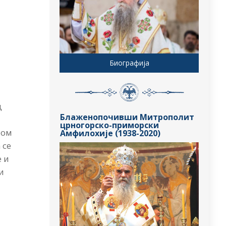
Биографија
д
Блаженопочивши Митрополит
црногорско-приморски
ном
Амфилохије (1938-2020)
 се
е и
и