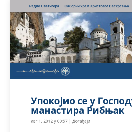
Радио Светигора
Саборни храм Христовог Васкрсења
Упокојио се у Госпо
манастира Рибњак
авг 1, 2012 у 00:57
|
Догађаји