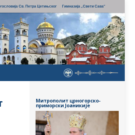
гословија Св. Петра Цетињског
Гимназија „Свети Сава“
т
Митрополит црногорско-
приморски Јоаникије