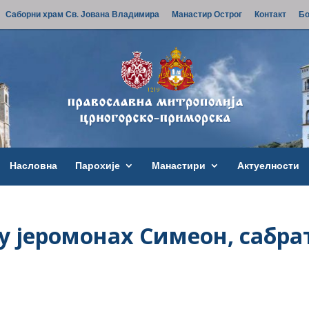
Саборни храм Св. Јована Владимира
Манастир Острог
Контакт
Бо
Насловна
Парохије
Манастири
Актуелности
ду јеромонах Симеон, сабра