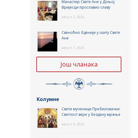
Манастир Свете Ане у Доњој
Вријесци прославио славу
август 7, 2026
Свеноћно бденије у скиту Свете
Ане
август 7, 2026
Још чланака
Колумне
Свети мученици Пребиловачки:
Светлост вере у бездану мржње
август 6, 2026