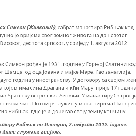
, сабрат манастира Рибњак код
ах Симеон (Живковић)
пунио је вријеме свог земног живота на дан светог
Високог, деспота српског, у сриједу 1. августа 2012.
х Симеон рођен је 1931. године у Горњој Слатини ко
г Шамца, од оца Јована и мајке Маре. Као занатлија,
 дуго година у иностранству. У договору са својом же
а којом има сина Драгана и кћи Мару, прије 17 година
ио братству острошке обитељи. У манастиру Острог ј
енички чин. Потом је служио у манастирима Пипери 
ир Рибњак, гдје је и дочекао своју земну кончину.
тиру Рибњак на Илиндан, 2. августа 2012. године.
е бити служено опијело.