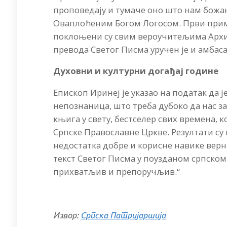
проповедају и тумаче оно што нам божан
Оваплоћеним Богом Логосом. Први приме
поклоњени су свим вероучитељима Архи
превода Светог Писма уручен је и амбас
Духовни и културни догађај године
Епископ Иринеј је указао на податак да 
непознаница, што треба дубоко да нас за
књига у свету, бестселер свих времена, к
Српске Православне Цркве. Резултати су 
недостатка добре и корисне навике верн
текст Светог Писма у поузданом српском 
прихватљив и препоручљив.“
Извор:
Српска Патријаршија