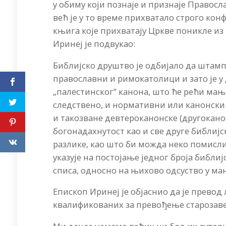
у обиму који познаје и признаје Правосл
већ је у то време прихватало строго к
књига које прихватају Цркве поникле из
Иринеј је подвукао:
Библијско друштво је одбијало да штамп
православни и римокатолици и зато је у
„палестинског” канона, што ће рећи мањ
следствено, и нормативни или канонски.
и такозване девтероканонске (другоканон
богонадахнутост као и све друге библиј
разлике, као што би можда неко помисли
указује на постојање једног броја библи
списа, односно на њихово одсуство у ма
Епископ Иринеј је објаснио да је прево
квалификованих за превођење старозав