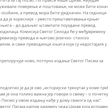
ета за тај посао. По пракси наше Цркве, ниједан
луживали поверење и поштовање, не може бити кона
ке особине, а превод мора бити уједначен. На седници
ка да је корисније – уместо прештампавања крњег
 књига – до даљњег штампати поуздани превод
водилаца. Комисија Светог Синода ће у међувремену
 ревизију превода и његово језичко- стилско
алом, и сами преводиоци књига које су недостајале у
препоручује ново, потпуно издање Светог Писма за
одсетио је да је ово „историјски тренутак у коме тре
м је она толико важна јер говори о свему – о почетку
 Писмо у овом издању нађе у дому свакога од нас“.
ветог Писма најпре разумеју чеда Цркве која исправ