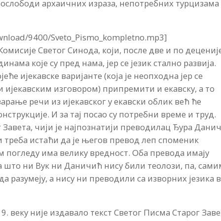
а ослободи архаичних израза, непотребних турцизама
ownload/9400/Sveto_Pismo_kompletno.mp3]
Комисије Светог Синода, који, после две и по деценије
динама које су пред нама, јер се језик стално развија.
јеће ијекавске варијанте (која је неопходна јер се
 ијекавским изговором) припремити и екавску, а то
арање речи из ијекавског у екавски облик већ ће
струкције. И за тај посао су потребни време и труд.
г Завета, чији је најпознатији преводилац Ђура Дани
и треба истаћи да је његов превод леп споменик
ом погледу има велику вредност. Оба превода имају
 што ни Вук ни Даничић нису били теолози, па, сами
а разумеју, а нису ни преводили са изворних језика 
. веку није издавало текст Светог Писма Старог Заве