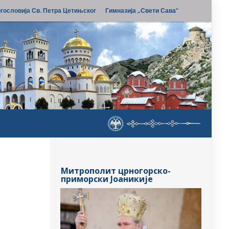
гословија Св. Петра Цетињског
Гимназија „Свети Сава“
Митрополит црногорско-
приморски Јоаникије