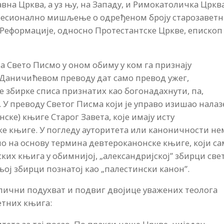
авна Црква, а уз њу, на Западу, и Римокатоличка Црква
онфесионално мишљење о одређеном броју старозавет
 Реформације, односно Протестантске Цркве, епископ
а Свето Писмо у оном обиму у ком га признају
 Даничићевом преводу дат само превод ужег,
е збирке списа признатих као богонадахнути, па,
 У преводу Светог Писма који је управо изишао налаз
ске) књиге Старог Завета, које имају исту
ске књиге. У погледу ауторитета или каноничности не
о на основу термина девтероканонске књиге, који с
јских књига у обимнијој, „александријској” збирци све
њој збирци познатој као „палестински канон”.
д лични подухват и подвиг двојице уважених теолога
етних књига: