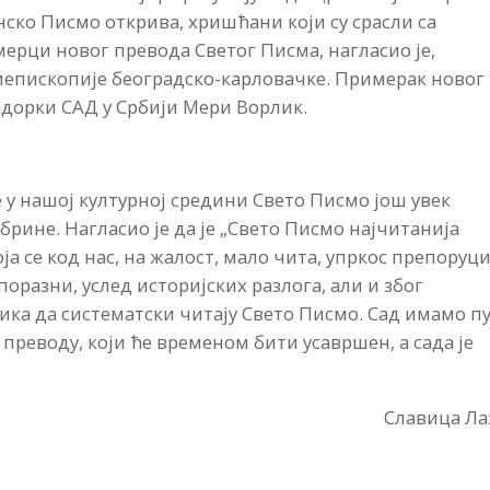
ско Писмо открива, хришћани који су срасли са
рци новог превода Светог Писма, нагласио је,
епископије београдско-карловачке. Примерак новог
адорки САД у Србији Мери Ворлик.
је у нашој културној средини Свето Писмо још увек
брине. Нагласио је да је „Свето Писмо најчитанија
оја се код нас, на жалост, мало чита, упркос препоруц
поразни, услед историјских разлога, али и због
ика да систематски читају Свето Писмо. Сад имамо п
преводу, који ће временом бити усавршен, а сада је
Славица Ла