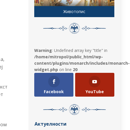
Животопис
Warning
: Undefined array key "title" in
/home/mitropol/public_html/wp-
а,
content/plugins/monarch/includes/monarch-
еј
widget.php
on line
20
кст
Facebook
YouTube
ет
Актуелности
јом