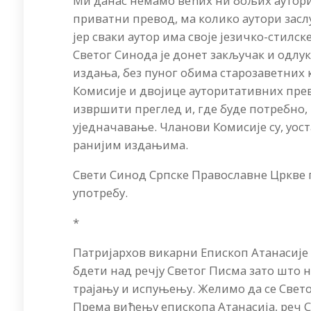
Ми данас немамо већих ни бољих ауторит
приватни превод, ма колико аутори зас
јер сваки аутор има своје језичко-стилс
Светог Синода је донет закључак и одлу
издања, без пуног обима старозаветних
Комисије и двојице ауторитативних пре
извршити преглед и, где буде потребно,
уједначавање. Чланови Комисије су, уост
ранијим издањима.
Свети Синод Српске Православне Цркве 
употребу.
*
Патријархов викарни Епископ Атанасије п
бдети над речју Светог Писма зато што на
трајању и испуњењу. Желимо да се Свето
Према виђењу епископа Атанасија, реч С