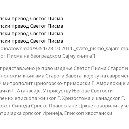
audio/download/9351/28.10.2011._sveto_pismo_sajam.mp
ог Писма на београдском Сајму књига“]
 представљено је прво издање Светог Писма Старог и
нонским књигама Старога Завета, које су на савреме
и митрополит црногорско-приморски Г. Амфилохије 
ки Г. Атанасије. У присуству Његове Светости
ћених епископа жичког Г. Хризостома и канадског Г.
ејског Синода Српске Правослане Цркве говорили су ч
тријарха српског Иринеја, Епископ хвостански