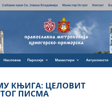
Саборни храм Св. Јована Владимира
Манастир Острог
Контакт
Бо
Насловна
Парохије
Манастири
Актуелности
МУ КЊИГА: ЦЕЛОВИТ
ЕТОГ ПИСМА