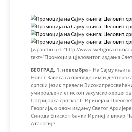
[wpaudio url=“
http://www.svetigora.com/
text=“Промоција цјеловитог издања Свет
БЕОГРАД, 1. новембра
– На Сајму књига
Новог Завета са преведеним и девтерока
српски језик превели Високопреосвећен
умировљени епископ захумско-херцеговач
Патријарха српског Г. Иринеја и Преосве
Георгија, о овом издању Светог Архијер
Синода Епископ бачки Иринеј и викар Па
Атанасије.