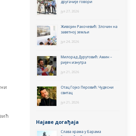
другачије говори
јул 27, 2026
Живојин Ракочевић: Злочин на
заветној земљи
јул 24, 2026
Милорад Дурутовић: Амин –
ријеч изнутра
и
јул 21, 2026
уни
Отац Гојко Перовић: Чудесни
свитац
јул 21, 2026
зић
Најаве догађаја
Слава храма у Барама