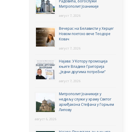
Радовића, богослужи
Митрополит Јоаникије
август 7, 2026
Вечерас на Белависти у Херцег
Новом поетско вече Теодоре
Ковач
август 7, 2026
Најава: У Котору промоција
књиге Владике Григорија
,,Једни другима потребни”
август 7, 2026
Митрополит Јоаникије у
недјељу служи у храму Светог
архиђакона Стефана у Горњем
Липову
август 6, 2026
Најава: Представљање књиге