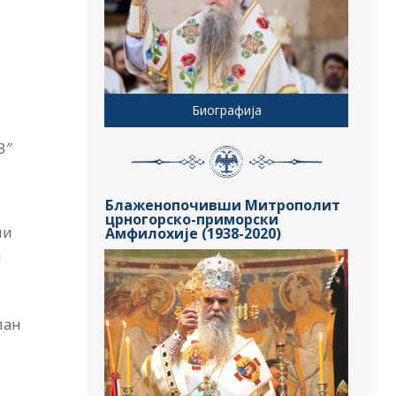
Биографија
3″
Блаженопочивши Митрополит
црногорско-приморски
ни
Амфилохије (1938-2020)
и
лан