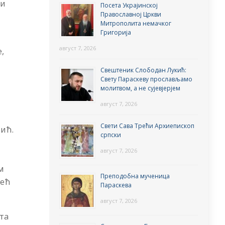
 и
Посета Украјинској
Православној Цркви
Митрополита немачког
Григорија
август 7, 2026
,
Свештеник Слободан Лукић:
Свету Параскеву прослављамо
молитвом, а не сујевјерјем
август 7, 2026
Свети Сава Трећи Архиепископ
чић.
српски
август 7, 2026
м
Преподобна мученица
већ
Параскева
август 7, 2026
та