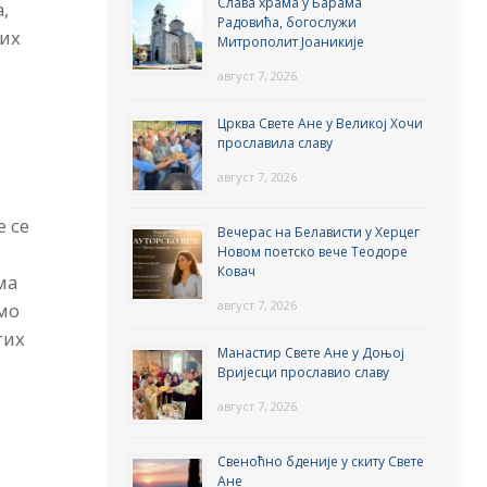
Слава храма у Барама
,
Радовића, богослужи
них
Митрополит Јоаникије
август 7, 2026
Црква Свете Ане у Великој Хочи
прославила славу
август 7, 2026
е се
Вечерас на Белависти у Херцег
Новом поетско вече Теодоре
Ковач
ма
август 7, 2026
амо
тих
Манастир Свете Ане у Доњој
Вријесци прославио славу
август 7, 2026
Свеноћно бденије у скиту Свете
Ане