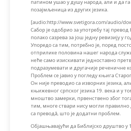
патином ушао у душу народа, али и да г
позајмљеница из других језика.
[audio:http://www.svetigora.com/audio/d
Сабор је одобрио за употребу тај превод 
полако сазрева за још једну ревизију у го
Упоредо са тим, потребно је, поред посто
отприлике половина нашег народа служи
неће само изискивати једноставно претв
подразумевати и другачије реченичне кон
Проблем се јавио у погледу књига Старо
Он није преводио са изворних језика, ал
књижевног српског језика 19. века и у т
мноштво замерки, првенствено због тога
тим, многе ствари нису могли правилно д
са преводâ, што је додатни проблем.
Објашњавајући да Библијско друштво у 19