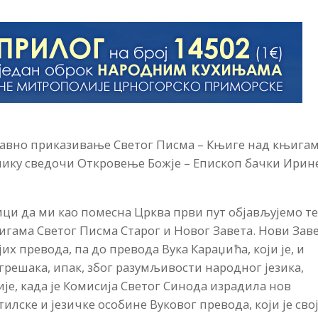
 јавно приказивање Светог Писма – Књиге над књигам
лику сведочи Откровење Божје – Епископ бачки Ирин
ци да ми као помесна Црква први пут објављујемо те
њигама Светог Писма Старог и Новог Завета. Нови Зав
их превода, па до превода Вука Караџића, који је, и
грешака, ипак, због разумљивости народног језика,
ије, када је Комисија Светог Синода израдила нов
тилске и језичке особине Вуковог превода, који је сво