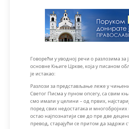
Говорећи у уводној речи о разлозима за
основне Књиге Цркве, која у писаном об
је истакао:
Разлози за представљање леже у чињени
Светог Писма у пуном опсегу, са свим к
смо имали у целини – од првих, најстариј
поред свих недостатака и многобројних 
остао најпознатији све до пре две децен
превод, старајући се притом да задржи с