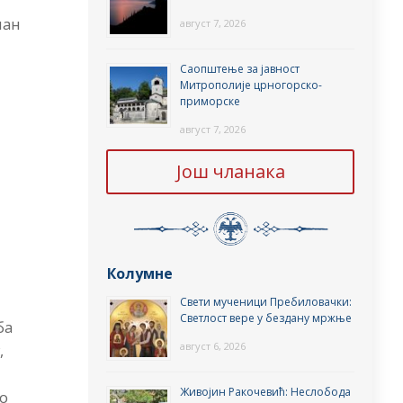
чан
август 7, 2026
Саопштење за јавност
Митрополије црногорско-
приморске
август 7, 2026
Још чланака
Колумне
Свети мученици Пребиловачки:
Светлост вере у бездану мржње
ба
август 6, 2026
,
Живојин Ракочевић: Неслобода
но