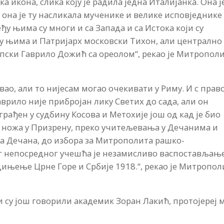
ка икона, слика коју је радила једна Италијанка. Она ј
 она је ту насликала мученике и велике исповједнике
ђу њима су многи и са Запада и са Истока који су
ђу њима и Патријарх московски Тихон, али централно
српски Гаврило Дожић са ореолом“, рекао је Митропол
ао, али то нијесам могао очекивати у Риму. И с прав
аврило није прибројан лику Светих до сада, али он
грађен у судбину Косова и Метохије још од кад је био
г ножа у Призрену, преко учитељевања у Дечанима и
 Дечана, до избора за Митрополита рашко-
ог непосредног учешћа је незамисливо васпостављањ
дињење Црне Горе и Србије 1918.“, рекао је Митропол
су још говорили академик Зоран Лакић, протојереј 