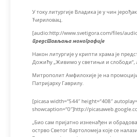
У току литургије Владика је у чин јеро
Ћириловац.
[audio:http://www.svetigora.com/files/aud
представљања монографије
Након литургије у крипти храма је пред
Дожићу „Живимо у светињи и слободи“, 
Митрополит Амфилохије је на промоцији
Патријарху Гаврилу.
[picasa width=“544″ height=“408″ autoplay
showcaption=“0″]http://picasaweb.google.c
„Био сам пријатно изненађен и обрадован
острво Светог Вартоломеја које се налаз