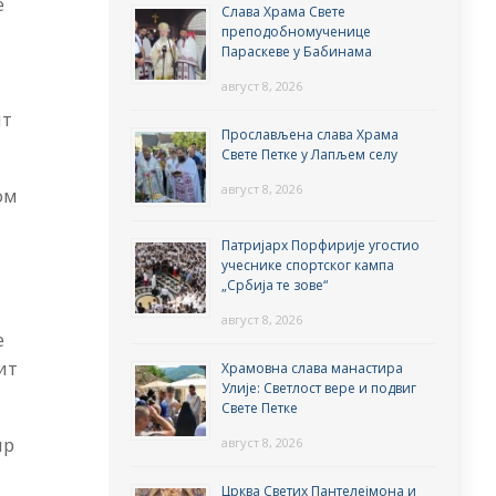
е
Слава Храма Свете
преподобномученице
Параскеве у Бабинама
август 8, 2026
ит
Прослављена слава Храма
Свете Петке у Лапљем селу
август 8, 2026
ом
Патријарх Порфирије угостио
учеснике спортског кампа
„Србија те зове“
август 8, 2026
е
ит
Храмовна слава манастира
Улије: Светлост вере и подвиг
Свете Петке
мр
август 8, 2026
Црква Светих Пантелејмона и