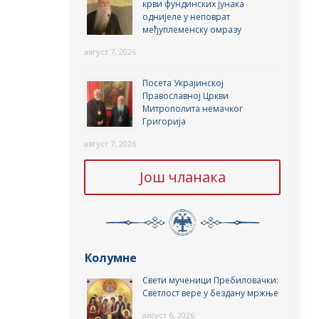
крви фундинских јунака
однијеле у неповрат
међуплеменску омразу
август 7, 2026
Посета Украјинској
Православној Цркви
Митрополита немачког
Григорија
август 7, 2026
Још чланака
Колумне
Свети мученици Пребиловачки:
Светлост вере у бездану мржње
август 6, 2026