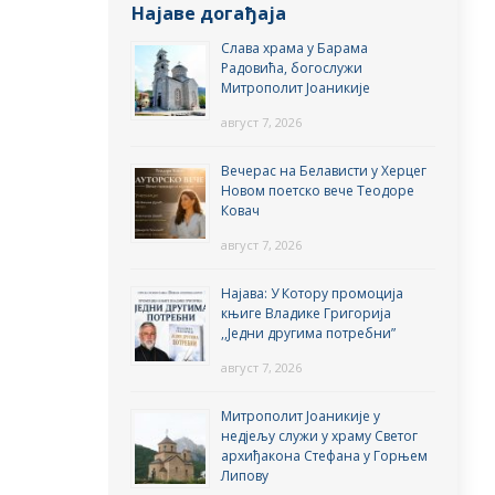
Најаве догађаја
Слава храма у Барама
Радовића, богослужи
Митрополит Јоаникије
август 7, 2026
Вечерас на Белависти у Херцег
Новом поетско вече Теодоре
Ковач
август 7, 2026
Најава: У Котору промоција
књиге Владике Григорија
,,Једни другима потребни”
август 7, 2026
Митрополит Јоаникије у
недјељу служи у храму Светог
архиђакона Стефана у Горњем
Липову