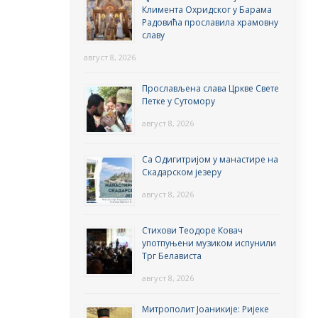
Климента Охридског у Барама
Радовића прославила храмовну
славу
август 8, 2026
Прослављена слава Цркве Свете
Петке у Сутомору
август 8, 2026
Са Одигитријом у манастире на
Скадарском језеру
август 8, 2026
Стихови Теодоре Ковач
употпуњени музиком испунили
Трг Белависта
август 8, 2026
Митрополит Јоаникије: Ријеке