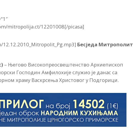
=“1″
om/mitropolija.ct/12201008[/picasa]
io/12.12.2010_Mitropolit_Pg.mp3]
Бесједа Митрополи
с)
– Његово Високопреосвештенство Архиепископ
рски Господин Амфилохије служио је данас са
борном храму Васкрсења Христовог у Подгорици.