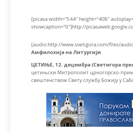
[picasa width=“544″ height=“408″ autoplay
showcaption=“0″]http://picasaweb.google.c
[audio:http://www.svetigora.com/files/aud
Амфилохија на Литургији
ЦЕТИЊЕ, 12. децембра (Светигора пре
цетињски Митрополит црногорско-примо
свештенством Свету службу Божију у Са