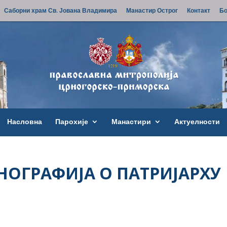
Саборни храм Св. Јована Владимира
Манастир Острог
Контакт
Бо
Насловна
Парохије
Манастири
Актуелности
ОГРАФИЈА О ПАТРИЈАРХУ