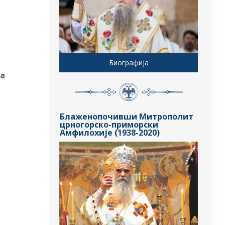
Биографија
та
Блаженопочивши Митрополит
црногорско-приморски
Амфилохије (1938-2020)