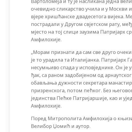
Вартоломеја и ту је насликана једна вели
очевидно сликарство учила и у Москви и
вјере хришћанске двадесетога вијека. Ме
пострадали у Другом свјетском рату, ме
мјесто на тој слици заузима Патријарх 
Амфилохије.
„Морам признати да сам све друго очекив
је то урадила та Италијанка. Патријарх Г
несумњиво спада у исповједнике. Он је у
ђак, са раном задобијеном од арнаутско
обављања дужности секретара манастира
призренскога, потом пећког. Без његов
јединства Пећке Патријаршије, као и ује
Амфилохије.
Поред Митрополита Амфилохија о књизи 
Велибор Џомић и аутор.