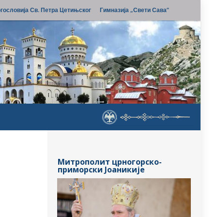
гословија Св. Петра Цетињског
Гимназија „Свети Сава“
Митрополит црногорско-
приморски Јоаникије