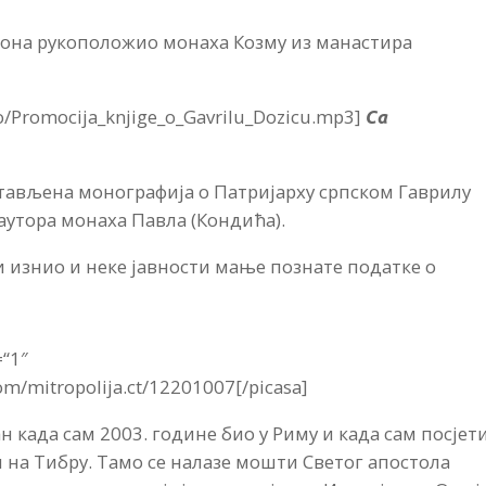
ђакона рукоположио монаха Козму из манастира
io/Promocija_knjige_o_Gavrilu_Dozicu.mp3]
Са
стављена монографија о Патријарху српском Гаврилу
аутора монаха Павла (Кондића).
 изнио и неке јавности мање познате податке о
=“1″
om/mitropolija.ct/12201007[/picasa]
 када сам 2003. године био у Риму и када сам посјет
и на Тибру. Тамо се налазе мошти Светог апостола