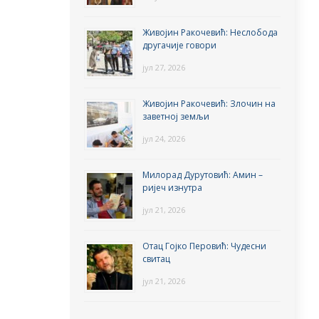
Живојин Ракочевић: Неслобода
другачије говори
јул 27, 2026
Живојин Ракочевић: Злочин на
заветној земљи
јул 24, 2026
Милорад Дурутовић: Амин –
ријеч изнутра
јул 21, 2026
Отац Гојко Перовић: Чудесни
свитац
јул 21, 2026