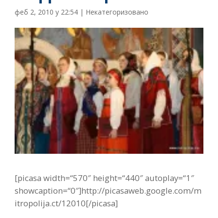
феб 2, 2010 у 22:54
|
Некатегоризовано
[picasa width=“570″ height=“440″ autoplay=“1″
showcaption=“0″]http://picasaweb.google.com/m
itropolija.ct/12010[/picasa]