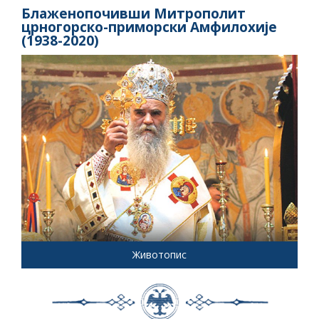
Блаженопочивши Митрополит
црногорско-приморски Амфилохије
(1938-2020)
Животопис