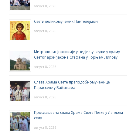
август 8, 2026
Свети великомученик Пантелејмон
август 8, 2026
Митрополит Јоаникије у недјељу служи у храму
Светог архиђакона Стефана у Горњем Липову
август 8, 2026
Слава Храма Свете преподобномученице
Параскеве у Бабинама
август 8, 2026
Прослављена слава Храма Свете Петке у Лапљем
селу
август 8, 2026