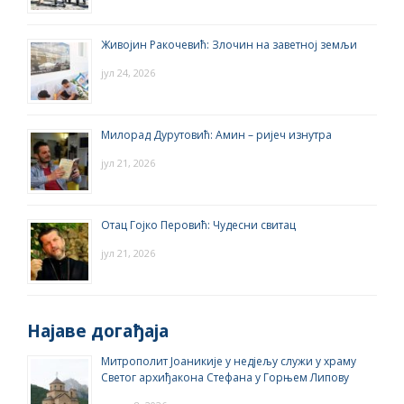
Живојин Ракочевић: Злочин на заветној земљи
јул 24, 2026
Милорад Дурутовић: Амин – ријеч изнутра
јул 21, 2026
Отац Гојко Перовић: Чудесни свитац
јул 21, 2026
Најаве догађаја
Митрополит Јоаникије у недјељу служи у храму
Светог архиђакона Стефана у Горњем Липову