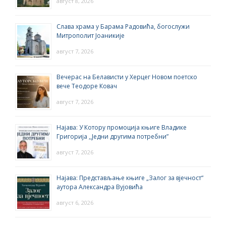
август 8, 2026
Слава храма у Барама Радовића, богослужи
Митрополит Јоаникије
август 7, 2026
Вечерас на Белависти у Херцег Новом поетско
вече Теодоре Ковач
август 7, 2026
Најава: У Котору промоција књиге Владике
Григорија ,,Једни другима потребни”
август 7, 2026
Најава: Представљање књиге „Залог за вјечност“
аутора Александра Вујовића
август 6, 2026