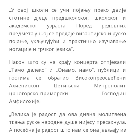
„У овој школи се учи појању преко двије
стотине дјеце предшколског, школског и
академског узраста. Поред редовних
предмета у њој се предаје византијско и руско
појање, укључујући и практично изучавање
нотације и грчког језика“.
Након што су на крају концерта отпјевали
„Тамо далеко“ и „Онамо, намо“, публици и
гостима се обратио Високопреосвећени
Ахиепископ Цетињски Митрополит
црногорско-приморски Господин
Амфилохије.
„Велика је радост да ова дивна молитвена
ткања руске народне душе нијесу пресахнула.
А посебна је радост што нам се она јављају из