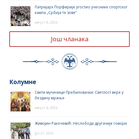
Патријарх Порфирије угостио учеснике спортског
кампа „Србија те зове“
август 8, 2026
Још чланака
Колумне
Свети мученици Пребиловачки: Светлост вере у
бездану мржње
август 6, 2026
Живојин Ракочевић: Неслобода другачије говори
јул 27, 2026