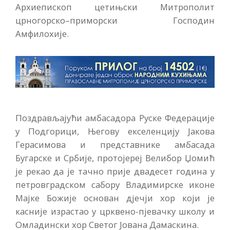
Архиепископ цетињски Митрополит
црногорско–приморски Господин
Амфилохије.
Поздрављајући амбасадора Руске Федерације
у Подгорици, Његову екселенцију Јакова
Герасимова и представнике амбасада
Бугарске и Србије, протојереј Велибор Џомић
је рекао да је тачно прије двадесет година у
петровградском сабору Владимирске иконе
Мајке Божије основан дјечји хор који је
касније израстао у црквено-пјевачку школу и
Омладински хор Светог Јована Дамаскина.