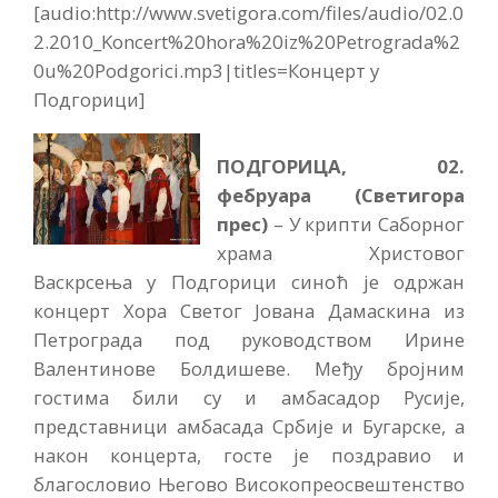
[audio:http://www.svetigora.com/files/audio/02.0
2.2010_Koncert%20hora%20iz%20Petrograda%2
0u%20Podgorici.mp3|titles=Концерт у
Подгорици]
ПОДГОРИЦА, 02.
фебруара (Светигора
прес)
– У крипти Саборног
храма Христовог
Васкрсења у Подгорици синоћ је одржан
концерт Хора Светог Јована Дамаскина из
Петрограда под руководством Ирине
Валентинове Болдишеве. Међу бројним
гостима били су и амбасадор Русије,
представници амбасада Србије и Бугарске, а
након концерта, госте је поздравио и
благословио Његово Високопреосвештенство