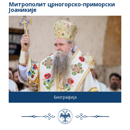
Митрополит црногорско-приморски
Јоаникије
Биографија