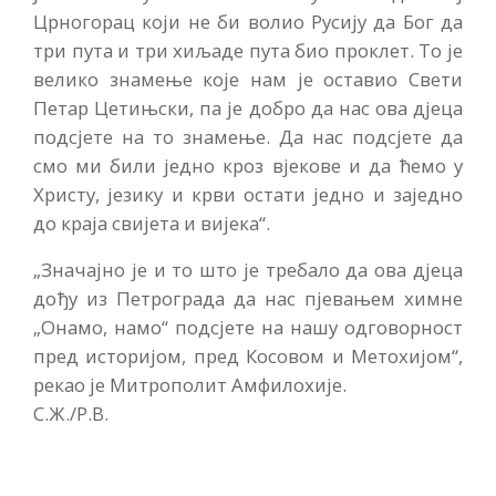
Црногорац који не би волио Русију да Бог да
три пута и три хиљаде пута био проклет. То је
велико знамење које нам је оставио Свети
Петар Цетињски, па је добро да нас ова дјеца
подсјете на то знамење. Да нас подсјете да
смо ми били једно кроз вјекове и да ћемо у
Христу, језику и крви остати једно и заједно
до краја свијета и вијека“.
„Значајно је и то што је требало да ова дјеца
дођу из Петрограда да нас пјевањем химне
„Онамо, намо“ подсјете на нашу одговорност
пред историјом, пред Косовом и Метохијом“,
рекао је Митрополит Амфилохије.
С.Ж./Р.В.