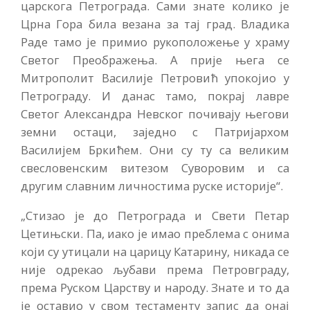
царскога Петрограда. Сами знате колико је
Црна Гора била везана за тај град. Владика
Раде тамо је примио рукоположење у храму
Светог Преображења. А прије њега се
Митрополит Василије Петровић упокојио у
Петрограду. И данас тамо, покрај лавре
Светог Александра Невског почивају његови
земни остаци, заједно с Патријархом
Василијем Бркићем. Они су ту са великим
свесловенским витезом Суворовим и са
другим славним личностима руске историје“.
„Стизао је до Петрограда и Свети Петар
Цетињски. Па, иако је имао преблема с онима
који су утицали на царицу Катарину, никада се
није одрекао љубави према Петровграду,
према Руском Царству и народу. Знате и то да
је оставио у свом тестаменту запис да онај