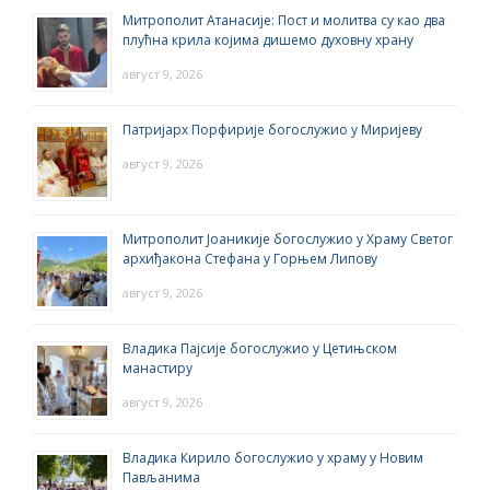
Митрополит Атанасије: Пост и молитва су као два
плућна крила којима дишемо духовну храну
август 9, 2026
Патријарх Порфирије богослужио у Миријеву
август 9, 2026
Митрополит Јоаникије богослужио у Храму Светог
архиђакона Стефана у Горњем Липову
август 9, 2026
Владика Пајсије богослужио у Цетињском
манастиру
август 9, 2026
Владика Кирило богослужио у храму у Новим
Пављанима