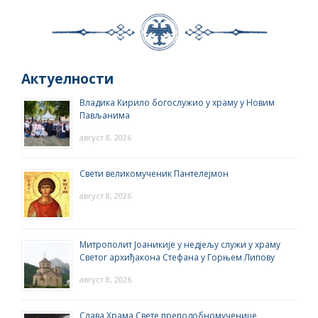
Актуелности
Владика Кирило богослужио у храму у Новим
Пављанима
август 8, 2026
Свети великомученик Пантелејмон
август 8, 2026
Митрополит Јоаникије у недјељу служи у храму
Светог архиђакона Стефана у Горњем Липову
август 8, 2026
Слава Храма Свете преподобномученице