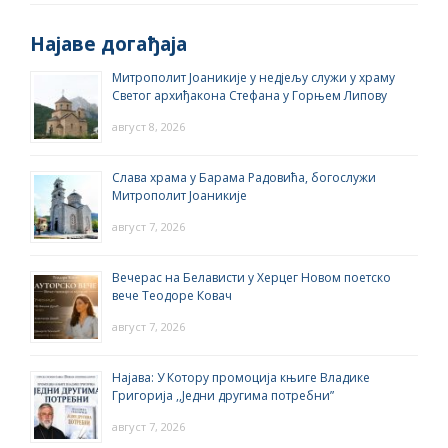
Најаве догађаја
Митрополит Јоаникије у недјељу служи у храму
Светог архиђакона Стефана у Горњем Липову
август 8, 2026
Слава храма у Барама Радовића, богослужи
Митрополит Јоаникије
август 7, 2026
Вечерас на Белависти у Херцег Новом поетско
вече Теодоре Ковач
август 7, 2026
Најава: У Котору промоција књиге Владике
Григорија ,,Једни другима потребни”
август 7, 2026