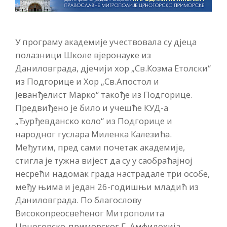
У програму академије учествовала су дјеца
полазници Школе вјеронауке из
Даниловграда, дјечији хор „Св.Козма Етолски“
из Подгорице и Хор „Св.Апостол и
Јеванђелист Марко“ такође из Подгорице.
Предвиђено је било и учешће КУД-а
„Ђурђевданско коло“ из Подгорице и
народног гуслара Миленка Калезића.
Међутим, пред сами почетак академије,
стигла је тужна вијест да су у саобраћајној
несрећи надомак града настрадале три особе,
међу њима и један 26-годишњи младић из
Даниловграда. По благослову
Високопреосвећеног Митрополита
Црногорско-приморског Г. Амфилохија,