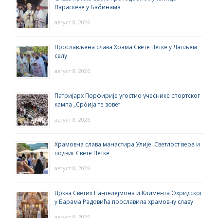
Параскеве у Бабинама
август 8, 2026
Прослављена слава Храма Свете Петке у Лапљем
селу
август 8, 2026
Патријарх Порфирије угостио учеснике спортског
кампа „Србија те зове“
август 8, 2026
Храмовна слава манастира Улије: Светлост вере и
подвиг Свете Петке
август 8, 2026
Црква Светих Пантелејмона и Климента Охридског
у Барама Радовића прославила храмовну славу
август 8, 2026