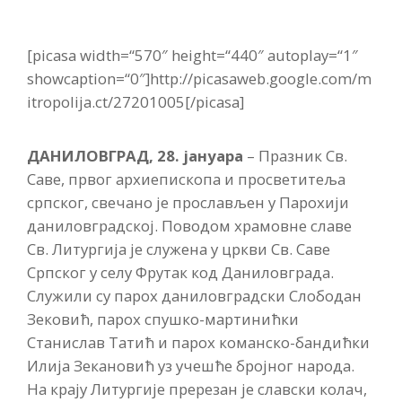
[picasa width=“570″ height=“440″ autoplay=“1″
showcaption=“0″]http://picasaweb.google.com/m
itropolija.ct/27201005[/picasa]
ДАНИЛОВГРАД, 28. јануара
– Празник Св.
Саве, првог архиепископа и просветитеља
српског, свечано је прослављен у Парохији
даниловградској. Поводом храмовне славе
Св. Литургија је служена у цркви Св. Саве
Српског у селу Фрутак код Даниловграда.
Служили су парох даниловградски Слободан
Зековић, парох спушко-мартинићки
Станислав Татић и парох команско-бандићки
Илија Зекановић уз учешће бројног народа.
На крају Литургије пререзан је славски колач,