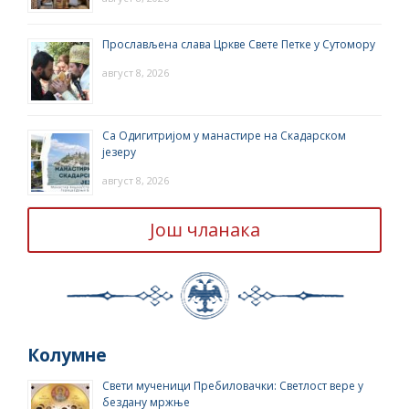
Прослављена слава Цркве Свете Петке у Сутомору
август 8, 2026
Са Одигитријом у манастире на Скадарском
језеру
август 8, 2026
Још чланака
Колумне
Свети мученици Пребиловачки: Светлост вере у
бездану мржње