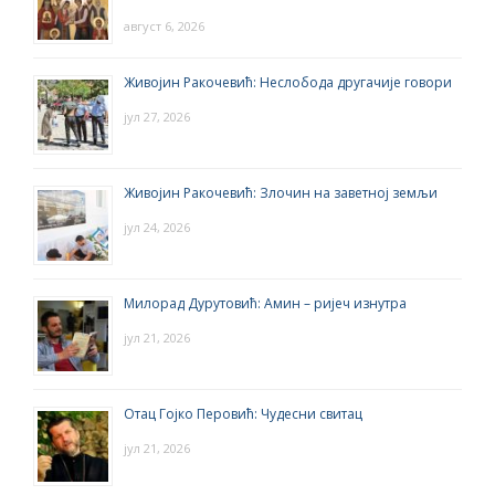
август 6, 2026
Живојин Ракочевић: Неслобода другачије говори
јул 27, 2026
Живојин Ракочевић: Злочин на заветној земљи
јул 24, 2026
Милорад Дурутовић: Амин – ријеч изнутра
јул 21, 2026
Отац Гојко Перовић: Чудесни свитац
јул 21, 2026