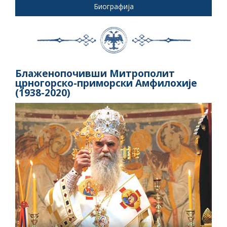
Биографија
Блаженопочивши Митрополит
црногорско-приморски Амфилохије
(1938-2020)