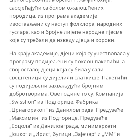
саосјећајући са болом ожалошћених
породица, из програма академије
изостављени су наступ фолклора, народних
гуслара, као и бројне лијепе народне пјесме
које су требали да изведу дјеца и хорови.
На крају академије, дјеци која су учествовала у
програму подијељени су поклон пакетићи, а
свој осталој дјеци која су била у сали
свештеници су дијелили слаткише. Пакетићи
су подијељени захваљујући бројним
добротворима. Ове године то су: Компанија
„Swisslion“ из Подгорице, Фабрика
„Црнагоракоп“ из Даниловграда, Предузеће
„Максимин“ из Подгорице, Предузеће
„Боцола“ из Даниловграда, минимаркети
„Јоцко“ и „Ирис“, бутици „Зајечар“ и „ММ“ и