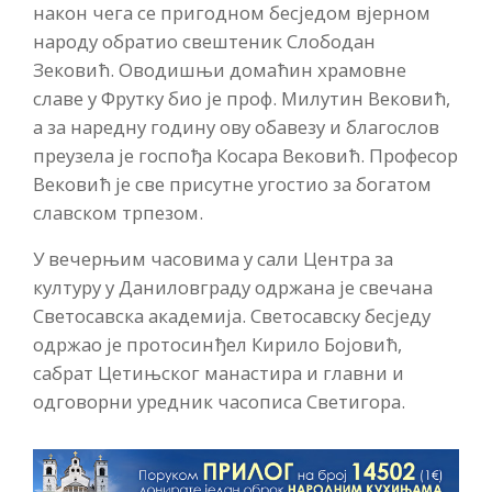
након чега се пригодном бесједом вјерном
народу обратио свештеник Слободан
Зековић. Оводишњи домаћин храмовне
славе у Фрутку био је проф. Милутин Вековић,
а за наредну годину ову обавезу и благослов
преузела је госпођа Косара Вековић. Професор
Вековић је све присутне угостио за богатом
славском трпезом.
У вечерњим часовима у сали Центра за
културу у Даниловграду одржана је свечана
Светосавска академија. Светосавску бесједу
одржао је протосинђел Кирило Бојовић,
сабрат Цетињског манастира и главни и
одговорни уредник часописа Светигора.