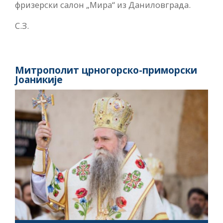
фризерски салон „Мира“ из Даниловграда.
С.З.
Митрополит црногорско-приморски
Јоаникије