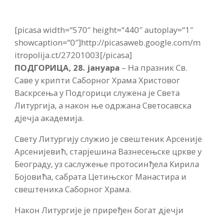
[picasa width=“570″ height=“440″ autoplay=“1″
showcaption=“0″]http://picasaweb.google.com/m
itropolija.ct/27201003[/picasa]
ПОДГОРИЦА, 28. јануара
– На празник Св.
Саве у крипти Саборног Храма Христовог
Васкрсења у Подгорици служена је Света
Литургија, а након ње одржана Светосавска
дјечја академија.
Свету Литургију служио је свештеник Арсеније
Арсенијевић, старјешина Вазнесењске цркве у
Београду, уз саслужење протосинђела Кирила
Бојовића, сабрата Цетињског Манастира и
свештеника Саборног Храма.
Након Литургије је приређен богат дјечји