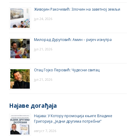
Живојин Ракочевић: Злочин на заветној земљи
јул 24, 2026
Милорад Дурутовић: Амин – ријеч изнутра
јул 21, 2026
Отац Гојко Перовић: Чудесни свитац
јул 21, 2026
Најаве догађаја
Најава: У Котору промоција књиге Владике
Григорија ,,Једни другима потребни”
август 7, 2026