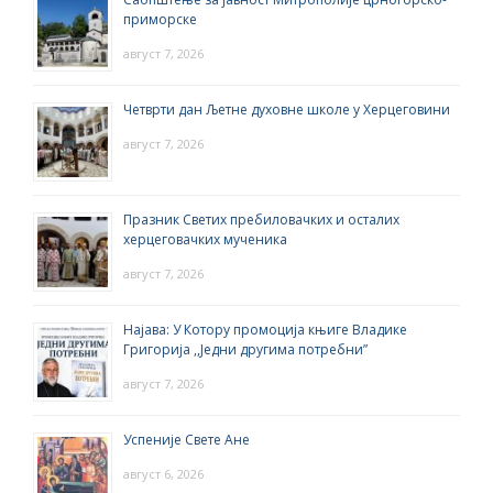
приморске
август 7, 2026
Четврти дан Љетне духовне школе у Херцеговини
август 7, 2026
Празник Светих пребиловачких и осталих
херцеговачких мученика
август 7, 2026
Најава: У Котору промоција књиге Владике
Григорија ,,Једни другима потребни”
август 7, 2026
Успеније Свете Ане
август 6, 2026