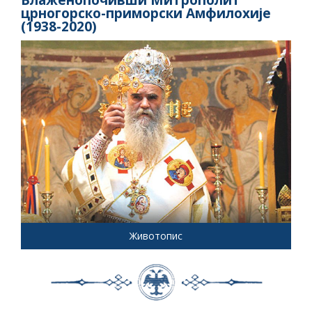
Блаженопочивши Митрополит
црногорско-приморски Амфилохије
(1938-2020)
Животопис