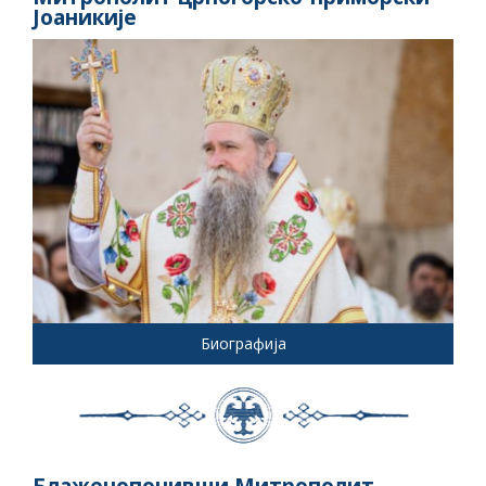
Јоаникије
Биографија