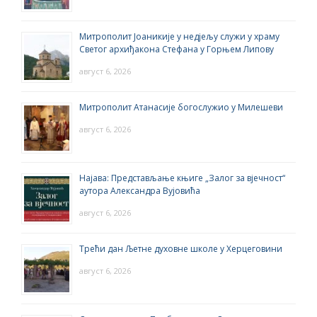
Митрополит Јоаникије у недјељу служи у храму
Светог архиђакона Стефана у Горњем Липову
август 6, 2026
Митрополит Атанасије богослужио у Милешеви
август 6, 2026
Најава: Представљање књиге „Залог за вјечност“
аутора Александра Вујовића
август 6, 2026
Трећи дан Љетне духовне школе у Херцеговини
август 6, 2026