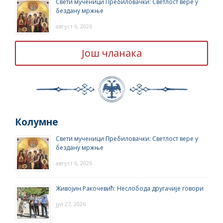
Свети мученици Пребиловачки: Светлост вере у
бездану мржње
август 6, 2026
Још чланака
Колумне
Свети мученици Пребиловачки: Светлост вере у
бездану мржње
август 6, 2026
Живојин Ракочевић: Неслобода другачије говори
јул 27, 2026