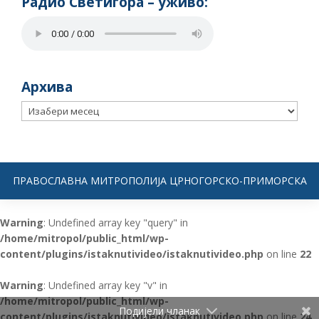
Радио Светигора – yживо:
Архива
Архива
ПРАВОСЛАВНА МИТРОПОЛИЈА ЦРНОГОРСКО-ПРИМОРСКА
Warning
: Undefined array key "query" in
/home/mitropol/public_html/wp-
content/plugins/istaknutivideo/istaknutivideo.php
on line
22
Warning
: Undefined array key "v" in
/home/mitropol/public_html/wp-
Подијели чланак
content/plugins/istaknutivideo/istaknutivideo.php
on line
24