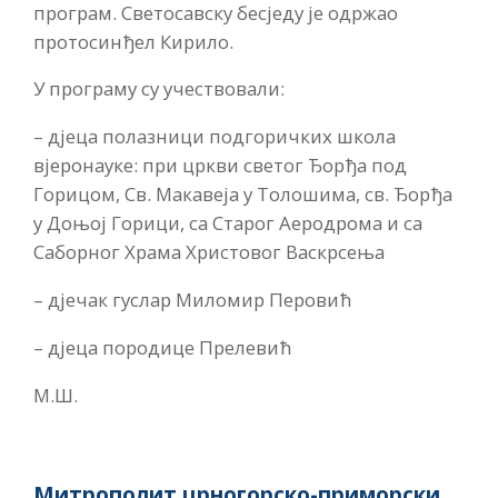
програм. Светосавску бесједу је одржао
протосинђел Кирило.
У програму су учествовали:
– дјеца полазници подгоричких школа
вјеронауке: при цркви светог Ђорђа под
Горицом, Св. Макавеја у Толошима, св. Ђорђа
у Доњој Горици, са Старог Аеродрома и са
Саборног Храма Христовог Васкрсења
– дјечак гуслар Миломир Перовић
– дјеца породице Прелевић
М.Ш.
Митрополит црногорско-приморски