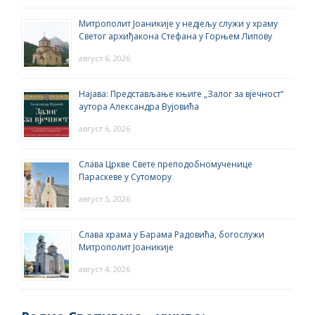
Митрополит Јоаникије у недјељу служи у храму
Светог архиђакона Стефана у Горњем Липову
август 6, 2026
Најава: Представљање књиге „Залог за вјечност“
аутора Александра Вујовића
август 6, 2026
Слава Цркве Свете преподобномученице
Параскеве у Сутомору
август 5, 2026
Слава храма у Барама Радовића, богослужи
Митрополит Јоаникије
август 4, 2026