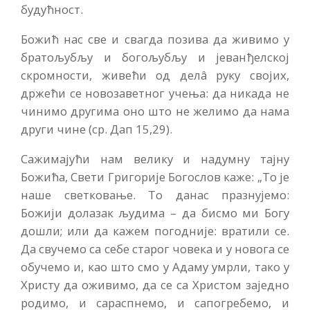
будућност.
Божић нас све и свагда позива да живимо у
братољубљу и богољубљу и јеванђелској
скромности, живећи од делâ руку својих,
држећи се новозаветног учења: да никада не
чинимо другима оно што не желимо да нама
други чине (ср. Дап 15,29).
Сажимајући нам велику и надумну тајну
Божића, Свети Григорије Богослов каже: „То је
наше светковање. То данас празнујемо:
Божији долазак људима – да бисмо ми Богу
дошли; или да кажем погодније: вратили се.
Да свучемо са себе старог човека и у новога се
обучемо и, као што смо у Адаму умрли, тако у
Христу да оживимо, да се са Христом заједно
родимо, и сараспнемо, и сапогребемо, и