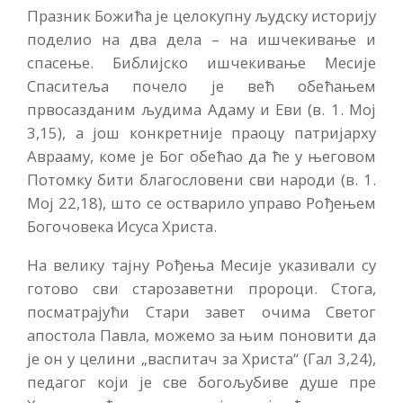
Празник Божића је целокупну људску историју
поделио на два дела – на ишчекивање и
спасење. Библијско ишчекивање Месије
Спаситеља почело је већ обећањем
првосазданим људима Адаму и Еви (в. 1. Мој
3,15), а још конкретније праоцу патријарху
Аврааму, коме је Бог обећао да ће у његовом
Потомку бити благословени сви народи (в. 1.
Мој 22,18), што се остварило управо Рођењем
Богочовека Исуса Христа.
На велику тајну Рођења Месије указивали су
готово сви старозаветни пророци. Стога,
посматрајући Стари завет очима Светог
апостола Павла, можемо за њим поновити да
је он у целини „васпитач за Христа“ (Гал 3,24),
педагог који је све богољубиве душе пре