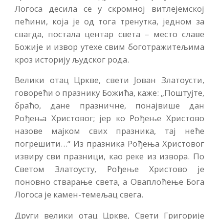
Логоса десила се у скромној витлејемској
пећини, која је од тога тренутка, једном за
свагда, постала центар света – место славе
Божије и извор утехе свим боготражитељима
кроз историју људског рода.
Велики отац Цркве, свети Јован Златоусти,
говорећи о празнику Божића, каже: „Поштујте,
браћо, дане празничне, понајвише дан
Рођења Христовог; јер ко Рођење Христово
назове мајком свих празника, тај неће
погрешити…“ Из празника Рођења Христовог
извиру сви празници, као реке из извора. По
Светом Златоусту, Рођење Христово је
поновно стварање света, а Оваплоћење Бога
Логоса је камен-темељац свега.
Други велики отац Цркве, Свети Григорије