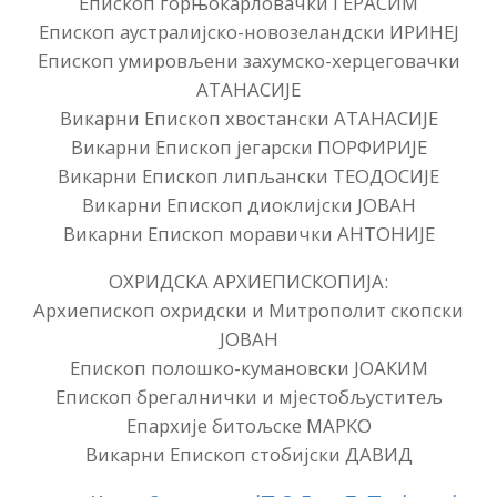
Епископ горњокарловачки ГЕРАСИМ
Епископ аустралијско-новозеландски ИРИНЕЈ
Епископ умировљени захумско-херцеговачки
АТАНАСИЈЕ
Викарни Епископ хвостански АТАНАСИЈЕ
Викарни Епископ јегарски ПОРФИРИЈЕ
Викарни Епископ липљански ТЕОДОСИЈЕ
Викарни Епископ диоклијски ЈОВАН
Викарни Епископ моравички АНТОНИЈЕ
ОХРИДСКА АРХИЕПИСКОПИЈА:
Архиепископ охридски и Митрополит скопски
ЈОВАН
Епископ полошко-кумановски ЈОАКИМ
Епископ брегалнички и мјестобљуститељ
Епархије битољске МАРКО
Викарни Епископ стобијски ДАВИД