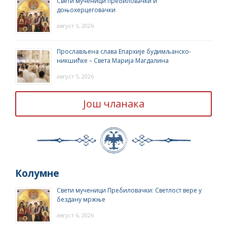
Свети мученици пребиловачки и
доњохерцеговачки
август 5, 2026
Прослављена слава Епархије будимљанско-
никшићке – Света Марија Магдалина
август 5, 2026
Још чланака
Колумне
Свети мученици Пребиловачки: Светлост вере у
бездану мржње
август 6, 2026