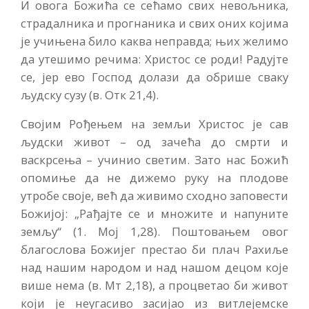
И овога Божића се сећамо свих невољника,
страдалника и прогнаника и свих оних којима
је учињена било каква неправда; њих желимо
да утешимо речима: Христос се роди! Радујте
се, јер ево Господ долази да обрише сваку
људску сузу (в. Отк 21,4).
Својим Рођењем на земљи Христос је сав
људски живот – од зачећа до смрти и
васкрсења – учинио светим. Зато нас Божић
опомиње да не дижемо руку на плодове
утробе своје, већ да живимо сходно заповести
Божијој: „Рађајте се и множите и напуните
земљу“ (1. Мој 1,28). Поштовањем овог
благослова Божијег престао би плач Рахиље
над нашим народом и над нашом децом које
више нема (в. Мт 2,18), а процветао би живот
који је неугасиво засијао из витлејемске