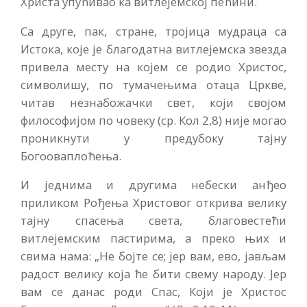
Христа упућивао ка витлејемској пећини.
Са друге, пак, стране, тројица мудраца са
Истока, које је благодатна витлејемска звезда
привела месту на којем се родио Христос,
символишу, по тумачењима отаца Цркве,
читав незнабожачки свет, који својом
философијом по човеку (ср. Кол 2,8) није могао
проникнути у предубоку тајну
Богооваплоћења.
И једнима и другима небески анђео
приликом Рођења Христовог открива велику
тајну спасења света, благовестећи
витлејемским пастирима, а преко њих и
свима нама: „Не бојте се; јер вам, ево, јављам
радост велику која ће бити свему народу. Јер
вам се данас роди Спас, Који је Христос