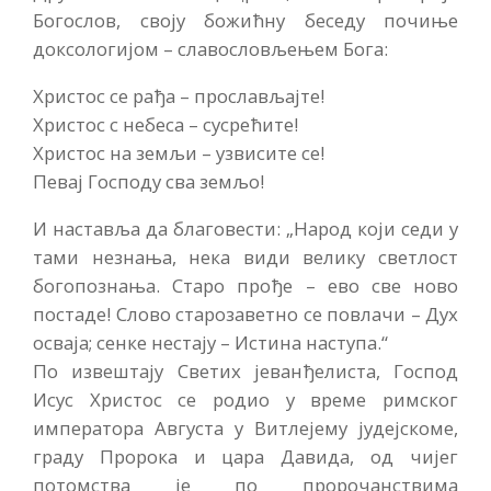
Богослов, своју божићну беседу почиње
доксологијом – славословљењем Бога:
Христос се рађа – прослављајте!
Христос с небеса – сусрећите!
Христос на земљи – узвисите се!
Певај Господу сва земљо!
И наставља да благовести: „Народ који седи у
тами незнања, нека види велику светлост
богопознања. Старо прође – ево све ново
постаде! Слово старозаветно се повлачи – Дух
осваја; сенке нестају – Истина наступа.“
По извештају Светих јеванђелиста, Господ
Исус Христос се родио у време римског
императора Августа у Витлејему јудејскоме,
граду Пророка и цара Давида, од чијег
потомства је по пророчанствима