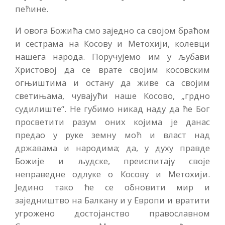
пећине.
И овога Божића смо заједно са својом браћом
и сестрама на Косову и Метохији, колевци
нашега народа. Поручујемо им у љубави
Христовој да се врате својим косовским
огњиштима и остану да живе са својим
светињама, чувајући наше Косово, „грдно
судилиште“. Не губимо никад наду да ће Бог
просветити разум оних којима је данас
предао у руке земну моћ и власт над
државама и народима; да, у духу правде
Божије и људске, преиспитају своје
неправедне одлуке о Косову и Метохији.
Једино тако ће се обновити мир и
заједништво на Балкану и у Европи и вратити
угрожено достојанство православном