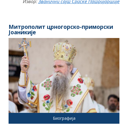
Извор:
Званични сајт Српске Патријаршије
Митрополит црногорско-приморски
Јоаникије
Биографија