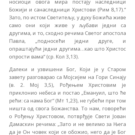
носиоци овога мира постају наследници
Божији и санаследници Христови (Рим 8,17).“
Зато, по истом Светитељу, у духу Божића живе
само они који живе у љубави једни са
другима, и то, сходно речима Светог апостола
Павла, „подносећи једни друге, и
опраштајући једни другима…као што Христос
опрости вама“ (ср. Кол 3,13).
Далеки и узвишени Бог, Који је у Старом
завету разговарао са Мојсијем на Гори Синају
(в. 2. Мој 3,5), Рођењем Христовим је
приклонио небеса и постао „Емануил, што ће
рећи: са нама Бог“ (Мт 1,23), не губећи при том
ништа од свога Божанства. То нам, говорећи
о Рођењу Христовом, потврђује Свети Јован
Дамаскин речима: „Зато и не велимо за Њега
да је Он човек који се обожио, него да је Бог