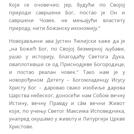
Који се очовечио; јер, будући по Својој
природи савршени Бог, постао је Он и
савршени Човек. не мењајући властиту
природу, нити божанску икономију.“
Новојављени ава Јустин Ћелијски каже да је
„на Божић Бог, по Својој безмерној љубави,
ушао у историју, благодаћу Светога Духа,
оваплотивши се од Приснодјеве Богородице,
и постао реалан човек.“ Тако нам је у
новорођеном Детету – Богомладенцу Исусу
Христу Бог – даровао свако изобиље дарова
Царства небеског, доносећи нам Собом вечну
Истину, вечну Правду и сâм вечни Живот
који, по учењу Светог Максима Исповедника,
унапред окушамо у животу и Литургији Цркве
Христове.