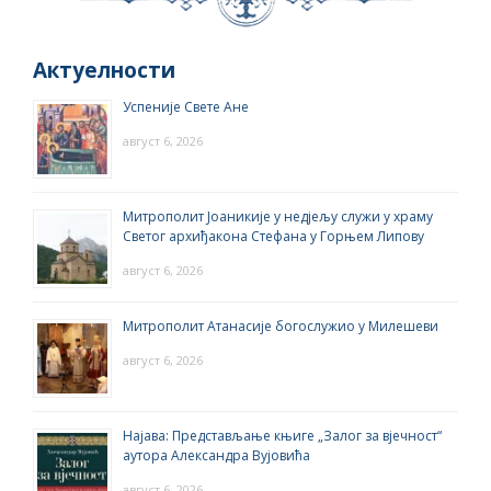
Актуелности
Успеније Свете Ане
август 6, 2026
Митрополит Јоаникије у недјељу служи у храму
Светог архиђакона Стефана у Горњем Липову
август 6, 2026
Митрополит Атанасије богослужио у Милешеви
август 6, 2026
Најава: Представљање књиге „Залог за вјечност“
аутора Александра Вујовића
август 6, 2026