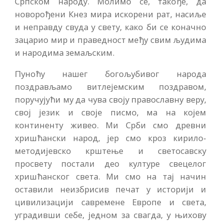
Српском народу. Молимо се, такође, да
новорођени Кнез мира искорени рат, насиље
и неправду свуда у свету, како би се коначно
зацарио мир и праведност међу свим људима
и народима земаљским.
Пуноћу нашег богољубивог народа
поздрављамо витлејемским поздравом,
поручујући му да чува своју православну веру,
свој језик и своје писмо, ма на којем
континенту живео. Ми Срби смо древни
хришћански народ, јер смо кроз кирило-
методијевско крштење и светосавску
просвету постали део културе свецелог
хришћанског света. Ми смо на тај начин
оставили неизбрисив печат у историји и
цивилизацији савремене Европе и света,
уградивши себе, једном за свагда, у њихову