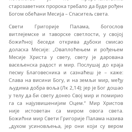
старозаветних пророка требало да буде рођен
Богом обећани Месија – Спаситељ света.
Свети Григорије Палама, богослов
витлејемске и таворске светлости, у својој
божићној беседи открива дубоки смисао
доласка Месије: „Оваплоћењем и рођењем
Месије Христа у свету, свету је дарована
васељенска радост и мир. Послушај до краја
песму Благовесника и сазнаћеш је – каже:
Слава на висини Богу, и на земљи мир, међу
људима добра воља (Лк 2,14); јер је Бог дошао
у телу да би свету донео Свој мир и помирио
га са најузвишенијим Оцем.“ Мир Христов
није истоветан са миром овога света.
Божићни мир Свети Григорије Палама назива
„духом усиновљења, јер они који су вером