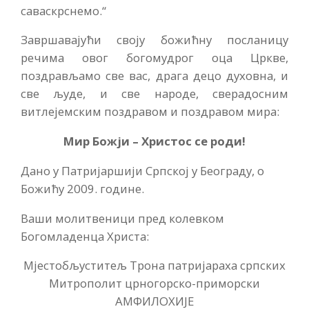
саваскрснемо.“
Завршавајући своју божићну посланицу
речима овог богомудрог оца Цркве,
поздрављамо све вас, драга децо духовна, и
све људе, и све народе, сверадосним
витлејемским поздравом и поздравом мира:
Мир Божји – Христос се роди!
Дано у Патријаршији Српској у Београду, о
Божићу 2009. године.
Ваши молитвеници пред колевком
Богомладенца Христа:
Мјестобљуститељ Трона патријараха српских
Митрополит црногорско-приморски
АМФИЛОХИЈЕ