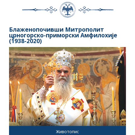
Блаженопочивши Митрополит
црногорско-приморски Амфилохије
(1938-2020)
Животопис