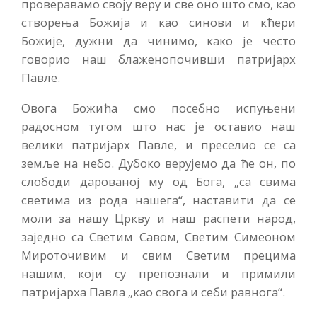
проверавамо своју веру и све оно што смо, као
створења Божија и као синови и кћери
Божије, дужни да чинимо, како је често
говорио наш блаженопочивши патријарх
Павле.
Овога Божића смо посебно испуњени
радосном тугом што нас је оставио наш
велики патријарх Павле, и преселио се са
земље на небо. Дубоко верујемо да ће он, по
слободи дарованој му од Бога, „са свима
светима из рода нашега“, наставити да се
моли за нашу Цркву и наш распети народ,
заједно са Светим Савом, Светим Симеоном
Мироточивим и свим Светим прецима
нашим, који су препознали и примили
патријарха Павла „као свога и себи равнога“.