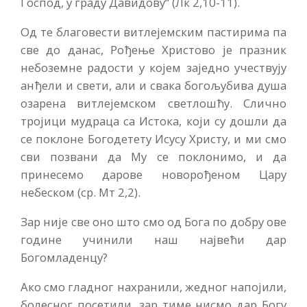
Господ, у граду Давидову“ (Лк 2,10-11).
Од те благовести витлејемским пастирима па
све до данас, Рођење Христово је празник
небоземне радости у којем заједно учествују
анђели и свети, али и свака богољубива душа
озарена витлејемском светлошћу. Слично
тројици мудраца са Истока, који су дошли да
се поклоне Богодетету Исусу Христу, и ми смо
сви позвани да Му се поклонимо, и да
принесемо дарове новорођеном Цару
небеском (ср. Мт 2,2).
Зар није све оно што смо од Бога по добру ове
године учинили наш највећи дар
Богомладенцу?
Ако смо гладног нахранили, жедног напојили,
болесног посетили, зар тиме нисмо дар Богу