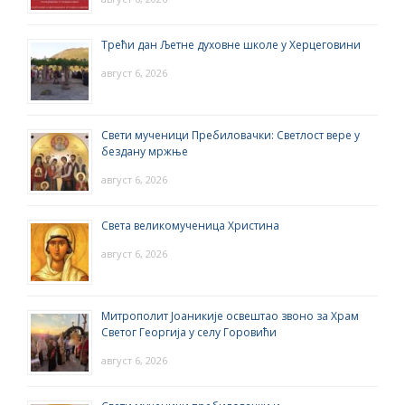
Трећи дан Љетне духовне школе у Херцеговини
август 6, 2026
Свети мученици Пребиловачки: Светлост вере у
бездану мржње
август 6, 2026
Света великомученица Христина
август 6, 2026
Митрополит Јоаникије освештао звоно за Храм
Светог Георгија у селу Горовићи
август 6, 2026