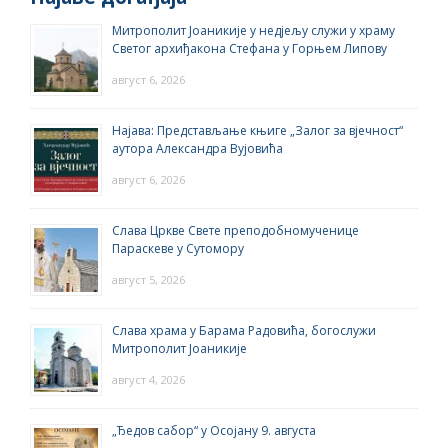
Митрополит Јоаникије у недјељу служи у храму
Светог архиђакона Стефана у Горњем Липову
август 6, 2026
Најава: Представљање књиге „Залог за вјечност“
аутора Александра Вујовића
август 6, 2026
Слава Цркве Свете преподобномученице
Параскеве у Сутомору
август 5, 2026
Слава храма у Барама Радовића, богослужи
Митрополит Јоаникије
август 4, 2026
„Ђедов сабор“ у Осојану 9. августа