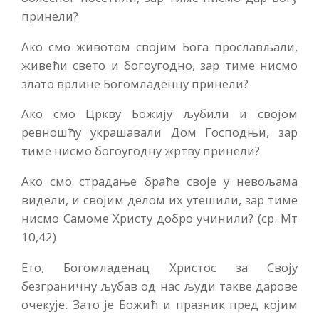
принели?
Ако смо животом својим Бога прослављали,
живећи свето и богоугодно, зар тиме нисмо
злато врлине Богомладенцу принели?
Ако смо Цркву Божију љубили и својом
ревношћу украшавали Дом Господњи, зар
тиме нисмо богоугодну жртву принели?
Ако смо страдање браће своје у невољама
видели, и својим делом их утешили, зар тиме
нисмо Самоме Христу добро учинили? (ср. Мт
10,42)
Ето, Богомладенац Христос за Своју
безграничну љубав од нас људи такве дарове
очекује. Зато је Божић и празник пред којим