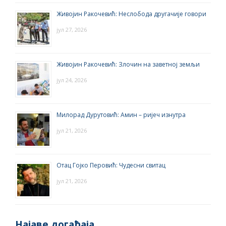
Живојин Ракочевић: Неслобода другачије говори
јул 27, 2026
Живојин Ракочевић: Злочин на заветној земљи
јул 24, 2026
Милорад Дурутовић: Амин – ријеч изнутра
јул 21, 2026
Отац Гојко Перовић: Чудесни свитац
јул 21, 2026
Најаве догађаја