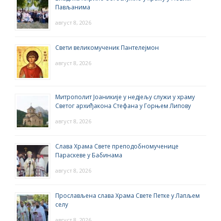
Пављанима
август 8, 2026
Свети великомученик Пантелејмон
август 8, 2026
Митрополит Јоаникије у недјељу служи у храму
Светог архиђакона Стефана у Горњем Липову
август 8, 2026
Слава Храма Свете преподобномученице
Параскеве у Бабинама
август 8, 2026
Прослављена слава Храма Свете Петке у Лапљем
селу
август 8, 2026