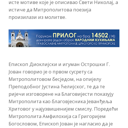
исте мотиве које је описивао Свети Николај, а
истиче да Митрополитова поезија
произилази из молитве.
Епископ Диоклијски и игуман Острошки Г.
Јован говорио је о првом сусрету са
Митрополитовом бесједом, на опијелу
Преподобног Јустина Ћелијског, те да те
ријечи изговорене на Благовијести показују
Митрополита као благовјесника Јеванђеља
Хритовог у најузвишенијем смислу. Поредећи
Митрополита Амфилохија са Григоријем
Богословом, Епископ Јован је нагласио да је