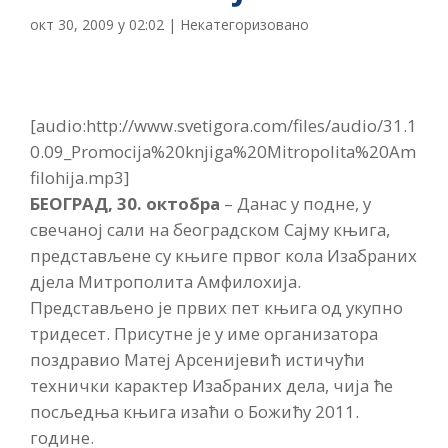
окт 30, 2009 у 02:02
|
Некатегоризовано
[audio:http://www.svetigora.com/files/audio/31.1
0.09_Promocija%20knjiga%20Mitropolita%20Am
filohija.mp3]
БЕОГРАД, 30. октобра
– Данас у подне, у
свечаној сали на београдском Сајму књига,
представљене су књиге првог кола Изабраних
дјела Митрополита Амфилохија.
Представљено је првих пет књига од укупно
тридесет. Присутне је у име организатора
поздравио Матеј Арсенијевић истичући
технички карактер Изабраних дела, чија ће
посљедња књига изаћи о Божићу 2011.
године.