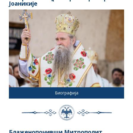
Јоаникије
Биографија
Блаженопочивши Митрополит