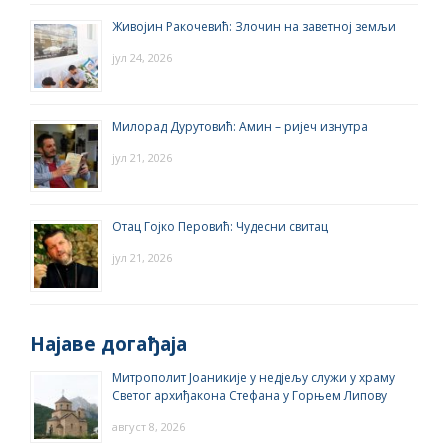
Живојин Ракочевић: Злочин на заветној земљи
јул 24, 2026
Милорад Дурутовић: Амин – ријеч изнутра
јул 21, 2026
Отац Гојко Перовић: Чудесни свитац
јул 21, 2026
Најаве догађаја
Митрополит Јоаникије у недјељу служи у храму
Светог архиђакона Стефана у Горњем Липову
август 8, 2026