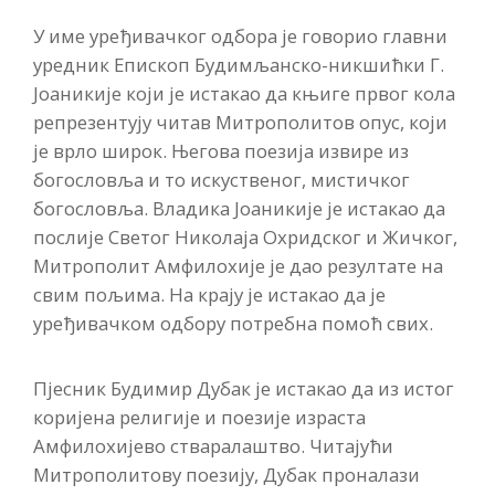
У име уређивачког одбора је говорио главни
уредник Епископ Будимљанско-никшићки Г.
Јоаникије који је истакао да књиге првог кола
репрезентују читав Митрополитов опус, који
је врло широк. Његова поезија извире из
богословља и то искуственог, мистичког
богословља. Владика Јоаникије је истакао да
послије Светог Николаја Охридског и Жичког,
Митрополит Амфилохије је дао резултате на
свим пољима. На крају је истакао да је
уређивачком одбору потребна помоћ свих.
Пјесник Будимир Дубак је истакао да из истог
коријена религије и поезије израста
Амфилохијево стваралаштво. Читајући
Митрополитову поезију, Дубак проналази