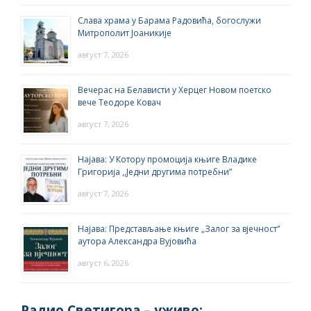
Слава храма у Барама Радовића, богослужи
Митрополит Јоаникије
август 7, 2026
Вечерас на Белависти у Херцег Новом поетско
вече Теодоре Ковач
август 7, 2026
Најава: У Котору промоција књиге Владике
Григорија ,,Једни другима потребни”
август 7, 2026
Најава: Представљање књиге „Залог за вјечност“
аутора Александра Вујовића
август 6, 2026
Радио Светигора – yживо: