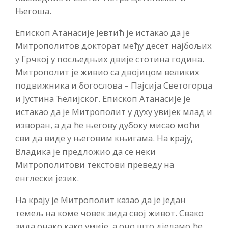
Његоша.
Епископ Атанасије Јевтић је истакао да је
Митрополитов докторат међу десет најбољих
у Грчкој у посљедњих двије стотина година.
Митрополит је живио са двојицом великих
подвижника и богослова – Пајсија Светогорца
и Јустина Ћелијског. Епископ Атанасије је
истакао да је Митрополит у духу увијек млад и
изворан, а да ће његову дубоку мисао моћи
сви да виде у његовим књигама. На крају,
Владика је предложио да се неки
Митрополитови текстови преведу на
енглески језик.
На крају је Митрополит казао да је један
темељ на коме човек зида свој живот. Свако
зида онако како умије, а оно што дјеламо ће