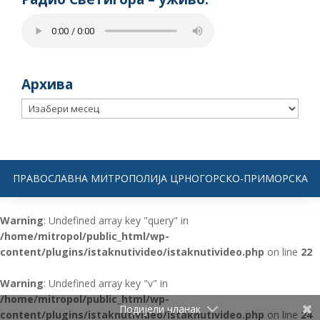
Архива
Архива
ПРАВОСЛАВНА МИТРОПОЛИЈА ЦРНОГОРСКО-ПРИМОРСКА
Warning
: Undefined array key "query" in
/home/mitropol/public_html/wp-
content/plugins/istaknutivideo/istaknutivideo.php
on line
22
Warning
: Undefined array key "v" in
/home/mitropol/public_html/wp-
Подијели чланак
content/plugins/istaknutivideo/istaknutivideo.php
on line
24