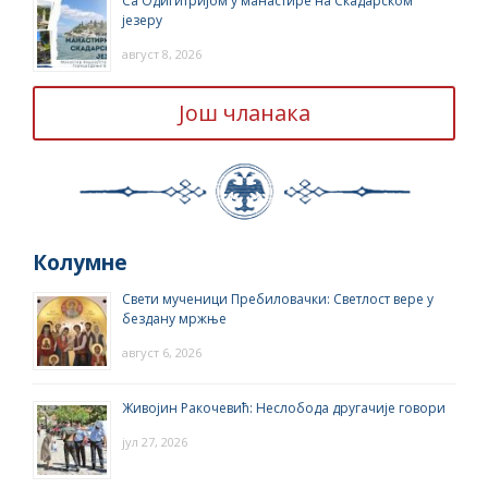
Са Одигитријом у манастире на Скадарском
језеру
август 8, 2026
Још чланака
Колумне
Свети мученици Пребиловачки: Светлост вере у
бездану мржње
август 6, 2026
Живојин Ракочевић: Неслобода другачије говори
јул 27, 2026