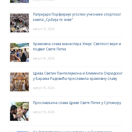
Патријарх Порфирије угостио учеснике спортског
кампа „Србија те зове“
август 8, 2026
Храмовна слава манастира Улије: Светлост вере и
подвиг Свете Петке
август 8, 2026
Црква Светих Пантелејмона и Климента Охридског
у Барама Радовића прославила храмовну славу
август 8, 2026
Прослављена слава Цркве Свете Петке у Сутомору
август 8, 2026