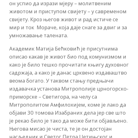
он успио да изрази мјеру – молитвеним
животом и приступом свијету – у савременом
свијету. Кроз његов живот и рад истиче се
мир и ток Мораче, која даје снаге за двиг и за
умножавање талената.
Академик Матија Бећковић је присутнима
описао какав је живот био под комунизмом и
како је било тешко прочитати књигу духовног
садржаја, а како је данас црквено издаваштво
веома богато. У таквом стању предњачи
издавачка установа Митрополије црногорско-
приморске – Светигора, на челу са
Митрополитом Амфилохијем, коме је лако да
објави 30 томова Изабраних дела јер све што
је рекао било је тако да може бити објављено.
Његова мисао је чиста, те је он достојан
насљедник и Светог Петра Цетињског и