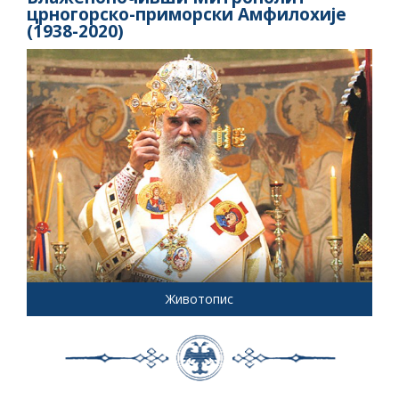
црногорско-приморски Амфилохије
(1938-2020)
Животопис